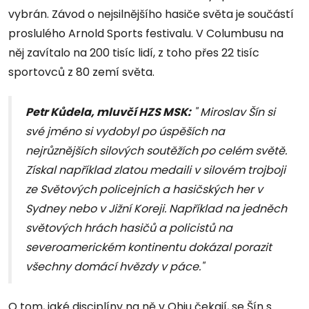
vybrán. Závod o nejsilnějšího hasiče světa je součástí
proslulého Arnold Sports festivalu. V Columbusu na
něj zavítalo na 200 tisíc lidí, z toho přes 22 tisíc
sportovců z 80 zemí světa.
Petr Kůdela, mluvčí HZS MSK:
" Miroslav Šín si
své jméno si vydobyl po úspěších na
nejrůznějších silových soutěžích po celém světě.
Získal například zlatou medaili v silovém trojboji
ze Světových policejních a hasičských her v
Sydney nebo v Jižní Koreji. Například na jedněch
světových hrách hasičů a policistů na
severoamerickém kontinentu dokázal porazit
všechny domácí hvězdy v páce."
O tom, jaké disciplíny na ně v Ohiu čekají, se Šín s