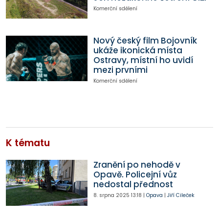
Komerční sdělení
Nový český film Bojovník
ukáže ikonická místa
Ostravy, místní ho uvidí
mezi prvními
Komerční sdělení
K tématu
Zranění po nehodě v
Opavě. Policejní vůz
nedostal přednost
8. srpna 2025
13:18
|
Opava
|
Jiří Cileček