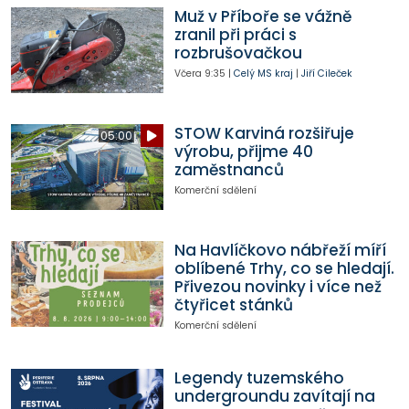
Muž v Příboře se vážně
zranil při práci s
rozbrušovačkou
Včera
9:35
|
Celý MS kraj
|
Jiří Cileček
STOW Karviná rozšiřuje
05:00
výrobu, přijme 40
zaměstnanců
Komerční sdělení
Na Havlíčkovo nábřeží míří
oblíbené Trhy, co se hledají.
Přivezou novinky i více než
čtyřicet stánků
Komerční sdělení
Legendy tuzemského
undergroundu zavítají na