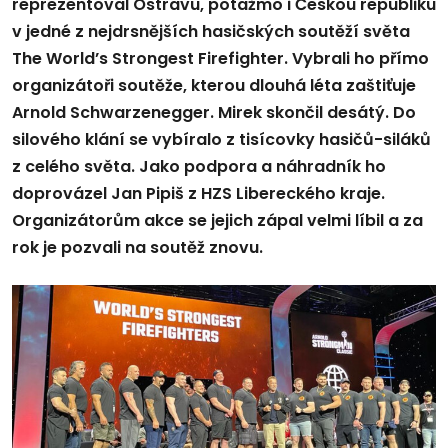
reprezentoval Ostravu, potažmo i Českou republiku
v jedné z nejdrsnějších hasičských soutěží světa
The World’s Strongest Firefighter. Vybrali ho přímo
organizátoři soutěže, kterou dlouhá léta zaštiťuje
Arnold Schwarzenegger. Mirek skončil desátý. Do
silového klání se vybíralo z tisícovky hasičů-siláků
z celého světa. Jako podpora a náhradník ho
doprovázel Jan Pipiš z HZS Libereckého kraje.
Organizátorům akce se jejich zápal velmi líbil a za
rok je pozvali na soutěž znovu.