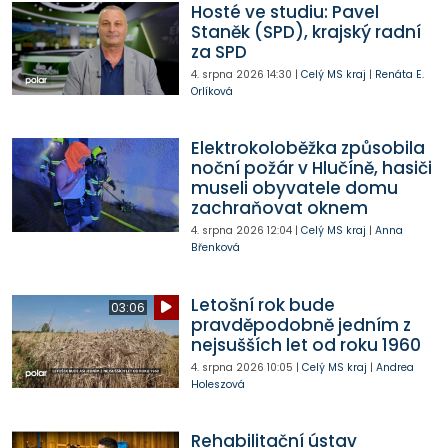
Hosté ve studiu: Pavel
Staněk (SPD), krajský radní
za SPD
4. srpna 2026
14:30
|
Celý MS kraj
|
Renáta E.
Orlíková
Elektrokoloběžka způsobila
noční požár v Hlučíně, hasiči
museli obyvatele domu
zachraňovat oknem
4. srpna 2026
12:04
|
Celý MS kraj
|
Anna
Břenková
Letošní rok bude
03:06
pravděpodobně jedním z
nejsušších let od roku 1960
4. srpna 2026
10:05
|
Celý MS kraj
|
Andrea
Holeszová
Rehabilitační ústav