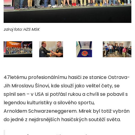
zdroj foto: HZS MSK
47letému profesionálnímu hasiči ze stanice Ostrava-
Jih Miroslavu Šínovi, kde slouží jako velitel čety, se
splnil sen – v USA si potřásl rukou a chvíli se pobavil s
legendou kulturistiky a silového sportu,
Arnoldem Schwarzeneggerem. Mirek byl totiž vybrán
do jedné z nejdrsnějších hasičských soutěží světa.