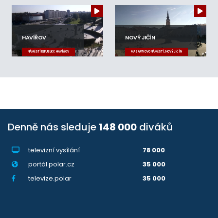
HAVÍŘOV
NOVÝ JIČÍN
NÁMĚSTÍ REPUBLIKY, HAVÍŘOV
MASARYKOVO NÁMĚSTÍ, NOVÝ JIČÍN
Denně nás sleduje
148 000
diváků
televizní vysílání
78 000
portál polar.cz
35 000
televize.polar
35 000