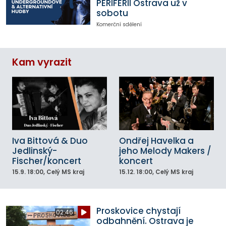
PERIFERII Ostrava už v
sobotu
Komerční sdělení
Kam vyrazit
Iva Bittová & Duo
Ondřej Havelka a
Jedlinský-
jeho Melody Makers /
Fischer/koncert
koncert
15.9.
18:00
, Celý MS kraj
15.12.
18:00
, Celý MS kraj
Proskovice chystají
02:46
odbahnění. Ostrava je