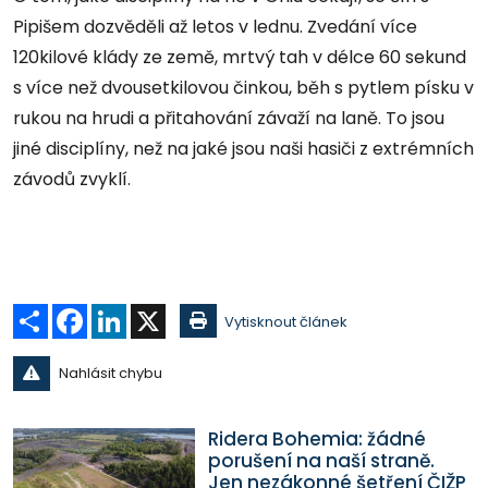
Pipišem dozvěděli až letos v lednu. Zvedání více
120kilové klády ze země, mrtvý tah v délce 60 sekund
s více než dvousetkilovou činkou, běh s pytlem písku v
rukou na hrudi a přitahování závaží na laně. To jsou
jiné disciplíny, než na jaké jsou naši hasiči z extrémních
závodů zvyklí.
Sdílet
Facebook
LinkedIn
X
Vytisknout článek
Nahlásit chybu
Ridera Bohemia: žádné
porušení na naší straně.
Jen nezákonné šetření ČIŽP