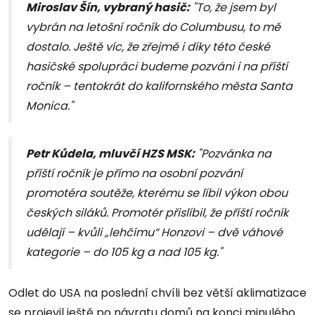
Miroslav Šín, vybraný hasič:
"To, že jsem byl
vybrán na letošní ročník do Columbusu, to mě
dostalo. Ještě víc, že zřejmě i díky této české
hasičské spolupráci budeme pozváni i na příští
ročník – tentokrát do kalifornského města Santa
Monica."
Petr Kůdela, mluvčí HZS MSK:
"Pozvánka na
příští ročník je přímo na osobní pozvání
promotéra soutěže, kterému se líbil výkon obou
českých siláků. Promotér přislíbil, že příští ročník
udělají – kvůli „lehčímu“ Honzovi – dvě váhové
kategorie – do 105 kg a nad 105 kg."
Odlet do USA na poslední chvíli bez větší aklimatizace
se projevil ještě po návratu domů na konci minulého