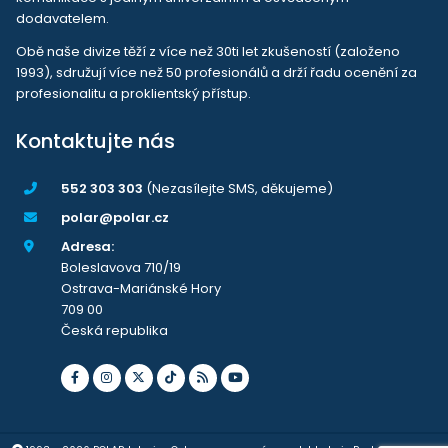
dodavatelem.
Obě naše divize těží z více než 30ti let zkušeností (založeno
1993), sdružují více než 50 profesionálů a drží řadu ocenění za
profesionalitu a proklientský přístup.
Kontaktujte nás
552 303 303
(Nezasílejte SMS, děkujeme)
polar@polar.cz
Adresa:
Boleslavova 710/19
Ostrava-Mariánské Hory
709 00
Česká republika