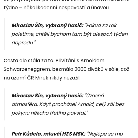
týdne – několikadenní nespavostí a únavou.
Miroslav Šín, vybraný hasič:
"Pokud za rok
poletíme, chtěli bychom tam být alespoň týden
dopředu."
Cesta ale stála za to. Přivítání s Arnoldem
Schwarzeneggrem, bezmála 2000 diváků v sále, což
na území ČR Mirek nikdy nezažil.
Miroslav Šín, vybraný hasič:
"Úžasná
atmosféra. Když procházel Arnold, celý sál bez
pokynu někoho třetího povstal."
Petr Kůdela, mluvčí HZS MSK:
"Nejlépe se mu