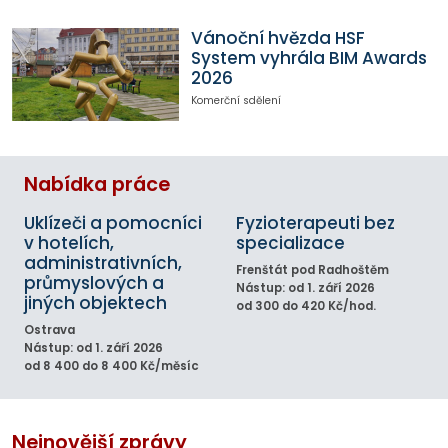
Vánoční hvězda HSF
System vyhrála BIM Awards
2026
Komerční sdělení
Nabídka práce
Uklízeči a pomocníci
Fyzioterapeuti bez
v hotelích,
specializace
administrativních,
Frenštát pod Radhoštěm
průmyslových a
Nástup: od 1. září 2026
jiných objektech
od 300 do 420 Kč/hod.
Ostrava
Nástup: od 1. září 2026
od 8 400 do 8 400 Kč/měsíc
Nejnovější zprávy