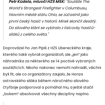
Petr Kůdela, mluvčí HZS MSK:
"Soutěže The
World’s Strongest Firefighter v Columbusu,
hlavním městě státu Ohio, se zúčastnil jako
první český hasič v historii. Mirek skončil desátý.
Do silového klání se vybíralo z tisícovky hasičů-
siláků z celého světa."
Doprovázel ho Jan Pipiš z HZS Libereckého kraje,
kterého také vybrali organizátoři, ale „jen“ jako
náhradníka za některého ze 14 poctivě vybraných
soutěžících. Nikoho nakonec nemohl nahradit, všichni
byli fit, ale co organizátory zaujalo, že Honza
ostravského siláka během náročného silového
čtyřboje podporoval a pomáhal mu, a ještě stačil
„bokem“ absolvovat všechny disciplíny naplno.