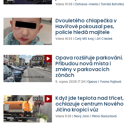
Včera
10:06
|
Ostrava-město
|
Tomáš Kořistka
Dvouletého chlapečka v
Havířově pokousal pes,
policie hledá majitele
Včera
14:33
|
Celý MS kraj
|
Jiří Cileček
Opava rozšiřuje parkování.
02:33
Přibudou nová místa i
změny v parkovacích
zónách
5. srpna 2026
17:24
|
Opava
|
Yvona Fajtová
Když jde teplota nad třicet,
01:20
ochlazuje centrum Nového
Jičína kropicí vůz
Včera
11:26
|
Nový Jičín
|
Petra Dorazilová