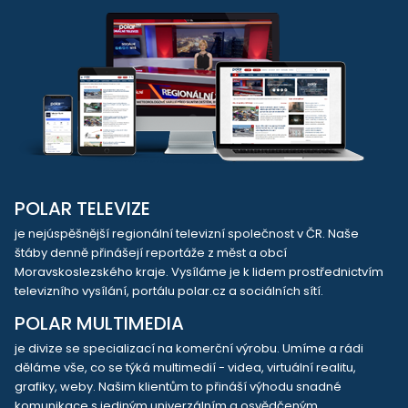
POLAR TELEVIZE
je nejúspěšnější regionální televizní společnost v ČR. Naše
štáby denně přinášejí reportáže z měst a obcí
Moravskoslezského kraje. Vysíláme je k lidem prostřednictvím
televizního vysílání, portálu polar.cz a sociálních sítí.
POLAR MULTIMEDIA
je divize se specializací na komerční výrobu. Umíme a rádi
děláme vše, co se týká multimedií - videa, virtuální realitu,
grafiky, weby. Našim klientům to přináší výhodu snadné
komunikace s jediným univerzálním a osvědčeným