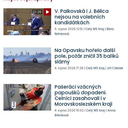
V. Palkovská i J. Bělica
01:26
nejsou na volebních
kandidátkách
5. srpna 2026
12:15
|
Celý MS kraj
|
Bára
Kelnerová
Na Opavsku hořelo další
pole, požár zničil 35 balíků
slámy
4. srpna 2026
17:38
|
Celý MS kraj
|
Jiří Cileček
Pašeráci vzácných
papoušků dopadeni.
Celníci zasahovali i v
Moravskoslezském kraji
4. srpna 2026
15:02
|
Celý MS kraj
|
Anna
Břenková