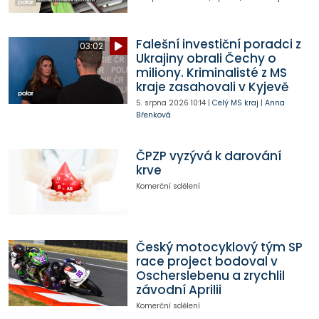
Falešní investiční poradci z
03:02
Ukrajiny obrali Čechy o
miliony. Kriminalisté z MS
kraje zasahovali v Kyjevě
5. srpna 2026
10:14
|
Celý MS kraj
|
Anna
Břenková
ČPZP vyzývá k darování
krve
Komerční sdělení
Český motocyklový tým SP
race project bodoval v
Oscherslebenu a zrychlil
závodní Aprilii
Komerční sdělení