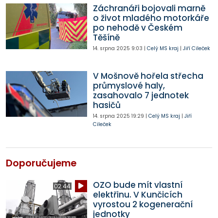
Záchranáři bojovali marně
o život mladého motorkáře
po nehodě v Českém
Těšíně
14. srpna 2025
9:03
|
Celý MS kraj
|
Jiří Cileček
V Mošnově hořela střecha
průmyslové haly,
zasahovalo 7 jednotek
hasičů
14. srpna 2025
19:29
|
Celý MS kraj
|
Jiří
Cileček
Doporučujeme
OZO bude mít vlastní
02:44
elektřinu. V Kunčicích
vyrostou 2 kogenerační
jednotky