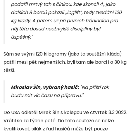
podařil mrtvý tah s činkou, kde skončil 4., jako
dalších 8 borců pokazil „loglift“, tedy zvedání 120
kg klády. A přitom už při prvních trénincích pro
něj této dosud neobvyklé disciplíny byl
úspěšný."
Sám se svými 120 kilogramy (jako ta soutěžní kláda)
patřil mezi pět nejmenších, byli tam ale borci i o 30 kg
těžší.
Miroslav Šín, vybraný hasič:
"Na příští rok
budu mít víc času na přípravu."
Do USA odletěl Mirek Šín s kolegou ve čtvrtek 3.3.2022.
Vrátil se za týden poté. Do této soutěže se nelze
kvalifikovat, silák z řad hasičů může být pouze