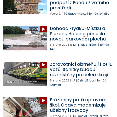
podpoří z Fondu životního
prostředí.
Včera
9:14
|
Ostrava-město
|
Tomáš Kořistka
Dohoda Frýdku-Místku a
02:53
Slezanu Holding přinesla
novou parkovací plochu
5. srpna 2026
16:12
|
Frýdek-Místek
|
Tomáš
Tikal
Zdravotníci obměňují flotilu
01:18
vozů. Sanitky budou
rozmístěny po celém kraji
5. srpna 2026
14:17
|
Celý MS kraj
|
Tomáš
Kořistka
Prázdniny patří opravám
02:56
škol. Opava modernizuje
učebny i rozvody
5. srpna 2026
18:13
|
Opava
|
Yvona Fajtová