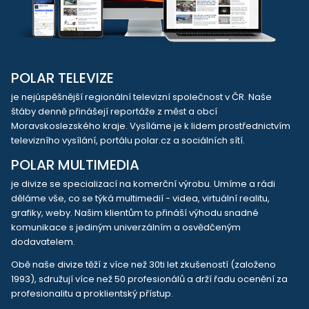
POLAR TELEVIZE
je nejúspěšnější regionální televizní společnost v ČR. Naše
štáby denně přinášejí reportáže z měst a obcí
Moravskoslezského kraje. Vysíláme je k lidem prostřednictvím
televizního vysílání, portálu polar.cz a sociálních sítí.
POLAR MULTIMEDIA
je divize se specializací na komerční výrobu. Umíme a rádi
děláme vše, co se týká multimedií - videa, virtuální realitu,
grafiky, weby. Našim klientům to přináší výhodu snadné
komunikace s jediným univerzálním a osvědčeným
dodavatelem.
Obě naše divize těží z více než 30ti let zkušeností (založeno
1993), sdružují více než 50 profesionálů a drží řadu ocenění za
profesionalitu a proklientský přístup.