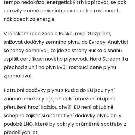
tempo nedokázal energetický trh kopírovat, se pak
odrazily v ceně emisních povolenek a rostoucích
nákladech za energie.
V loňském roce začalo Rusko, resp. Gazprom,
snižovat dodávky zemního plynu do Evropy. Analytici
se tehdy domnívali, že jde ze strany Ruska o snahu
uspíšit certifikaci nového plynovodu Nord Stream II a
přechod z uhlí na plyn kvůli rostoucí ceně plynu
zpomaloval.
Potrubní dodávky plynu z Ruska do EU jsou nyní
značně omezeny a jejich další omezení či úplné
přerušení hrozí každou chvílí. EU není aktuálně
schopna zajistit si alternativní dodávky plynu ani v
podobě LNG, které by pokryly průměrné spotřeby z
předešlých let.