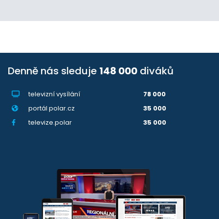
Denně nás sleduje
148 000
diváků
televizní vysílání
78 000
portál polar.cz
35 000
televize.polar
35 000