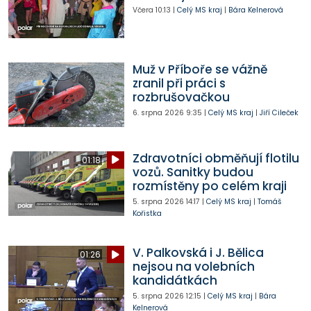
Včera
10:13
|
Celý MS kraj
|
Bára Kelnerová
Muž v Příboře se vážně
zranil při práci s
rozbrušovačkou
6. srpna 2026
9:35
|
Celý MS kraj
|
Jiří Cileček
Zdravotníci obměňují flotilu
01:18
vozů. Sanitky budou
rozmístěny po celém kraji
5. srpna 2026
14:17
|
Celý MS kraj
|
Tomáš
Kořistka
V. Palkovská i J. Bělica
01:26
nejsou na volebních
kandidátkách
5. srpna 2026
12:15
|
Celý MS kraj
|
Bára
Kelnerová