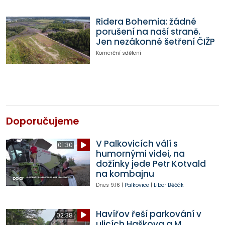
Ridera Bohemia: žádné
porušení na naší straně.
Jen nezákonné šetření ČIŽP
Komerční sdělení
Doporučujeme
V Palkovicích válí s
01:30
humornými videi, na
dožínky jede Petr Kotvald
na kombajnu
Dnes
9:16
|
Palkovice
|
Libor Běčák
Havířov řeší parkování v
02:38
ulicích Haškova a M.