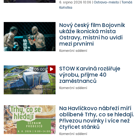
6. srpna 2026
10:06
|
Ostrava-město
|
Tomáš
Kořistka
Nový český film Bojovník
ukáže ikonická místa
Ostravy, místní ho uvidí
mezi prvními
Komerční sdělení
STOW Karviná rozšiřuje
05:00
výrobu, přijme 40
zaměstnanců
Komerční sdělení
Na Havlíčkovo nábřeží míří
oblíbené Trhy, co se hledají.
Přivezou novinky i více než
čtyřicet stánků
Komerční sdělení