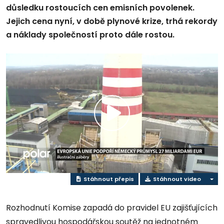
důsledku rostoucích cen emisních povolenek.
Jejich cena nyní, v době plynové krize, trhá rekordy
a náklady společností proto dále rostou.
Přehrát
video
Stáhnout přepis
Stáhnout video
Rozhodnutí Komise zapadá do pravidel EU zajišťujících
spravedlivou hospodářskou soutěž na jednotném