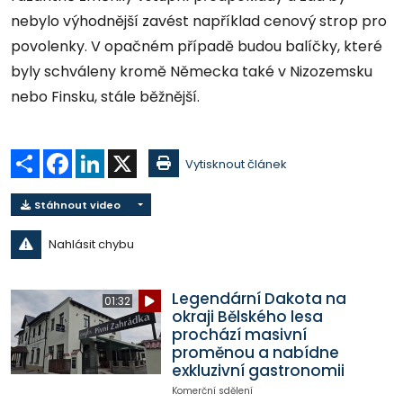
nebylo výhodnější zavést například cenový strop pro
povolenky. V opačném případě budou balíčky, které
byly schváleny kromě Německa také v Nizozemsku
nebo Finsku, stále běžnější.
Sdílet
Facebook
LinkedIn
X
Vytisknout článek
Stáhnout video
Nahlásit chybu
Legendární Dakota na
01:32
okraji Bělského lesa
prochází masivní
proměnou a nabídne
exkluzivní gastronomii
Komerční sdělení