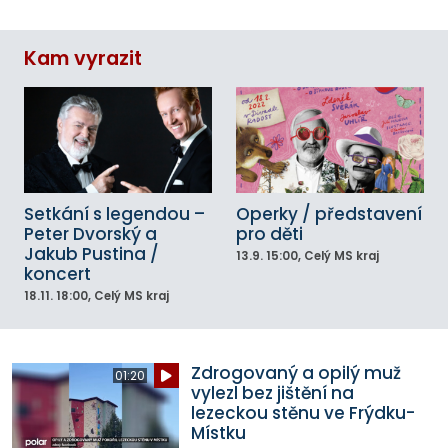
Kam vyrazit
Setkání s legendou –
Operky / představení
Peter Dvorský a
pro děti
Jakub Pustina /
13.9.
15:00
, Celý MS kraj
koncert
18.11.
18:00
, Celý MS kraj
Zdrogovaný a opilý muž
01:20
vylezl bez jištění na
lezeckou stěnu ve Frýdku-
Místku