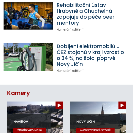
Rehabilitační ústav
Hrabyně a Chuchelná
zapojuje do péče peer
mentory
Komerční sdělení
Dobíjení elektromobilů u
ČEZ stojanů v kraji vzrostlo
o 34 %, na špici poprvé
Nový Jičín
Komerční sdělení
Kamery
HAVÍŘOV
NOVÝ JIČÍN
NÁMĚSTÍ REPUBLIKY, HAVÍŘOV
MASARYKOVO NÁMĚSTÍ, NOVÝ JIČÍN