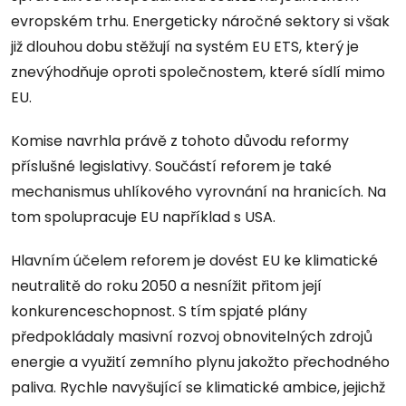
evropském trhu. Energeticky náročné sektory si však
již dlouhou dobu stěžují na systém EU ETS, který je
znevýhodňuje oproti společnostem, které sídlí mimo
EU.
Komise navrhla právě z tohoto důvodu reformy
příslušné legislativy. Součástí reforem je také
mechanismus uhlíkového vyrovnání na hranicích. Na
tom spolupracuje EU například s USA.
Hlavním účelem reforem je dovést EU ke klimatické
neutralitě do roku 2050 a nesnížit přitom její
konkurenceschopnost. S tím spjaté plány
předpokládaly masivní rozvoj obnovitelných zdrojů
energie a využití zemního plynu jakožto přechodného
paliva. Rychle navyšující se klimatické ambice, jejichž