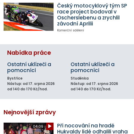
Český motocyklový tým SP
race project bodoval v
Oscherslebenu a zrychlil
závodní Aprilii
Komerční sdělení
Nabídka práce
Ostatní uklízeči a
Ostatní uklízeči a
pomocníci
pomocníci
Bystřice
Studénka
Nástup: od 17. srpna 2026
Nástup: od 17. srpna 2026
od 140 do 170 Kč/hod.
od 140 do 170 Kč/hod.
Nejnovější zprávy
Při nocování na hradě
04:09
Hukvaldy lidé odhalili vraha