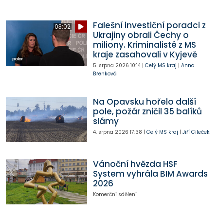
Falešní investiční poradci z
03:02
Ukrajiny obrali Čechy o
miliony. Kriminalisté z MS
kraje zasahovali v Kyjevě
5. srpna 2026
10:14
|
Celý MS kraj
|
Anna
Břenková
Na Opavsku hořelo další
pole, požár zničil 35 balíků
slámy
4. srpna 2026
17:38
|
Celý MS kraj
|
Jiří Cileček
Vánoční hvězda HSF
System vyhrála BIM Awards
2026
Komerční sdělení