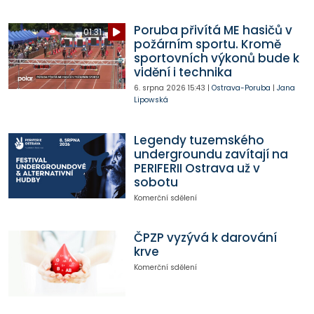
Poruba přivítá ME hasičů v
01:31
požárním sportu. Kromě
sportovních výkonů bude k
vidění i technika
6. srpna 2026
15:43
|
Ostrava-Poruba
|
Jana
Lipowská
Legendy tuzemského
undergroundu zavítají na
PERIFERII Ostrava už v
sobotu
Komerční sdělení
ČPZP vyzývá k darování
krve
Komerční sdělení