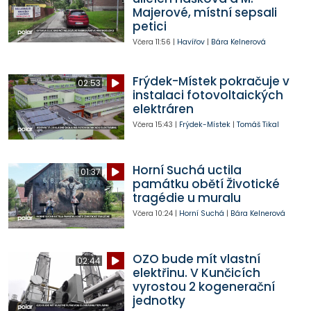
Majerové, místní sepsali
petici
Včera
11:56
|
Havířov
|
Bára Kelnerová
Frýdek-Místek pokračuje v
02:53
instalaci fotovoltaických
elektráren
Včera
15:43
|
Frýdek-Místek
|
Tomáš Tikal
Horní Suchá uctila
01:37
památku obětí Životické
tragédie u muralu
Včera
10:24
|
Horní Suchá
|
Bára Kelnerová
OZO bude mít vlastní
02:44
elektřinu. V Kunčicích
vyrostou 2 kogenerační
jednotky