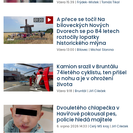
Včera
15:39
|
Frýdek-Místek
|
Tomáš Tikal
A přece se točí! Na
01:20
bíloveckých Nových
Dvorech se po 84 letech
roztočily lopatky
historického mlýna
Včera
13:00
|
Bílovec
|
Michal Slonina
Kamion srazil v Bruntálu
74letého cyklistu, ten přišel
o nohu a je v ohrožení
života
Včera
9:18
|
Bruntál
|
Jiří Cileček
Dvouletého chlapečka v
Havířově pokousal pes,
policie hledá majitele
6. srpna 2026
14:33
|
Celý MS kraj
|
Jiří Cileček