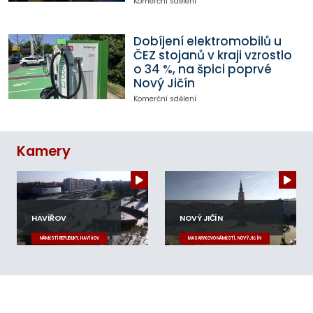
Komerční sdělení
Dobíjení elektromobilů u
ČEZ stojanů v kraji vzrostlo
o 34 %, na špici poprvé
Nový Jičín
Komerční sdělení
Kamery
HAVÍŘOV
NOVÝ JIČÍN
NÁMĚSTÍ REPUBLIKY, HAVÍŘOV
MASARYKOVO NÁMĚSTÍ, NOVÝ JIČÍN