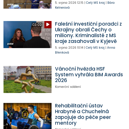
5. srpna 2026
12:15
|
Celý MS kraj
|
Bára
Kelnerová
Falešní investiční poradci z
03:02
Ukrajiny obrali Čechy o
miliony. Kriminalisté z MS
kraje zasahovali v Kyjevě
5. srpna 2026
10:14
|
Celý MS kraj
|
Anna
Břenková
Vánoční hvězda HSF
System vyhrála BIM Awards
2026
Komerční sdělení
Rehabilitační ústav
Hrabyně a Chuchelná
zapojuje do péče peer
mentory