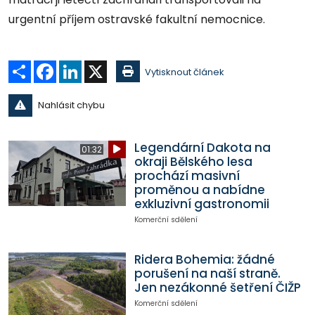
urgentní příjem ostravské fakultní nemocnice.
Sdílet
Facebook
LinkedIn
X
Vytisknout článek
Nahlásit chybu
Legendární Dakota na
01:32
okraji Bělského lesa
prochází masivní
proměnou a nabídne
exkluzivní gastronomii
Komerční sdělení
Ridera Bohemia: žádné
porušení na naší straně.
Jen nezákonné šetření ČIŽP
Komerční sdělení