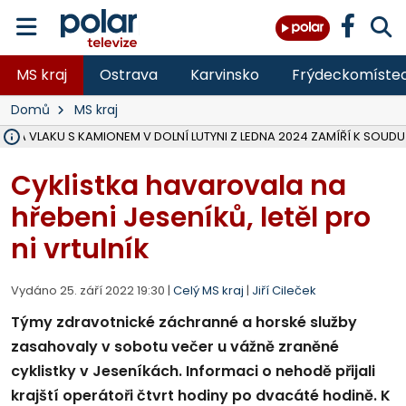
MS kraj
Ostrava
Karvinsko
Frýdeckomíste
Domů
MS kraj
ŽKA VLAKU S KAMIONEM V DOLNÍ LUTYNI Z LEDNA 2024 ZAMÍŘÍ K SOUDU
STÁTNÍ ZÁSTUPCE PODAL ŽALOBU NA DVA LIDI A FIRMU Z OHROŽENÍ 
NA SLEZSKÉ HARTĚ PŘIBYLO SINIC, VODA MÁ HORŠÍ KVALITU, HYGIENI
NA BÍLOVECKÝCH NOVÝCH DVORECH SE PO 84 LETECH ROZTOČILY L
KARVINSKÉ MOŘE ZÍSKÁ NOVÉ GASTRO ZÁZEMÍ S VYHLÍDKOVOU TER
REKONSTRUKCE MATEŘSKÉ ŠKOLY V CHLEBIČOVĚ MÍŘÍ DO FINÁLE, VÍ
CYKLISTU (74) SRAZIL V BRUNTÁLU KAMION, JE V OHROŽENÍ ŽIVOTA,
POLICIE HLEDÁ PŘÍPADNÉ SVĚDKY, KTEŘÍ POMŮŽOU OBJASNIT PRŮ
MS KRAJ DOKONČIL OPRAVU SILNICE MEZI VRBNEM A HEŘMANOVICEM
SMVAK NABÍZÍ V DOBĚ SUCHA VODU OBCÍM A FIRMÁM, CISTERNY JE
F-M POKRAČUJE V INSTALACI FOTOVOLTAICKÝCH ELEKTRÁREN, REP
SENIOR AKADEMIE V OPAVĚ ZAHÁJILA DALŠÍ BĚH, REPORTÁŽ NA POL
PLANETÁRIUM V OSTRAVĚ CHYSTÁ POZOROVÁNÍ ČÁSTEČNÉHO ZATMĚ
OPRAVA ULIC V HAVÍŘOVĚ UKONČÍ NELEGÁLNÍ PARKOVÁNÍ VE VNI
V HAVÍŘOVĚ SE TĚŽCE ZRANIL MOTORKÁŘ PO SRÁŽCE S AUTEM, INF
Cyklistka havarovala na
hřebeni Jeseníků, letěl pro
ni vrtulník
Vydáno 25. září 2022 19:30 |
Celý MS kraj
|
Jiří Cileček
Týmy zdravotnické záchranné a horské služby
zasahovaly v sobotu večer u vážně zraněné
cyklistky v Jeseníkách. Informaci o nehodě přijali
krajští operátoři čtvrt hodiny po dvacáté hodině. K