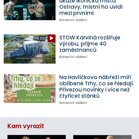
ukáže ikonická místa
Ostravy, místní ho uvidí
mezi prvními
Komerční sdělení
STOW Karviná rozšiřuje
05:00
výrobu, přijme 40
zaměstnanců
Komerční sdělení
Na Havlíčkovo nábřeží míří
oblíbené Trhy, co se hledají.
Přivezou novinky i více než
čtyřicet stánků
Komerční sdělení
Kam vyrazit