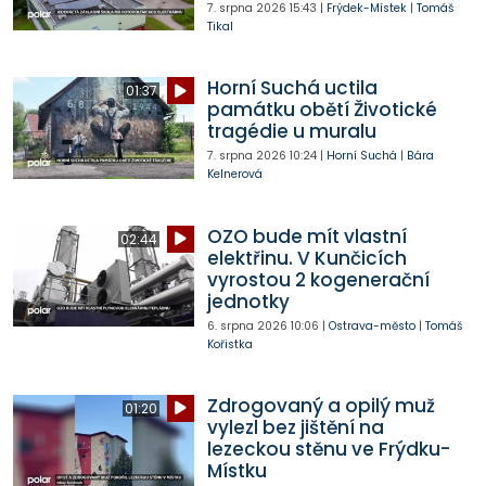
7. srpna 2026
15:43
|
Frýdek-Místek
|
Tomáš
Tikal
Horní Suchá uctila
01:37
památku obětí Životické
tragédie u muralu
7. srpna 2026
10:24
|
Horní Suchá
|
Bára
Kelnerová
OZO bude mít vlastní
02:44
elektřinu. V Kunčicích
vyrostou 2 kogenerační
jednotky
6. srpna 2026
10:06
|
Ostrava-město
|
Tomáš
Kořistka
Zdrogovaný a opilý muž
01:20
vylezl bez jištění na
lezeckou stěnu ve Frýdku-
Místku