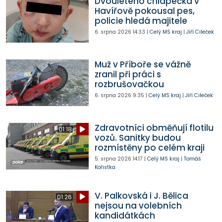
Dvouletého chlapečka v
Havířově pokousal pes,
policie hledá majitele
6. srpna 2026
14:33
|
Celý MS kraj
|
Jiří Cileček
Muž v Příboře se vážně
zranil při práci s
rozbrušovačkou
6. srpna 2026
9:35
|
Celý MS kraj
|
Jiří Cileček
Zdravotníci obměňují flotilu
01:18
vozů. Sanitky budou
rozmístěny po celém kraji
5. srpna 2026
14:17
|
Celý MS kraj
|
Tomáš
Kořistka
V. Palkovská i J. Bělica
01:26
nejsou na volebních
kandidátkách