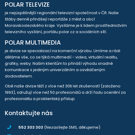
POLAR TELEVIZE
je nejúspěšnější regionální televizní společnost v ČR. Naše
štáby denně přinášejí reportáže z měst a obcí
Moravskoslezského kraje. Vysíláme je k lidem prostřednictvím
televizního vysílání, portálu polar.cz a sociálních sítí.
POLAR MULTIMEDIA
je divize se specializací na komerční výrobu. Umíme a rádi
děláme vše, co se týká multimedií - videa, virtuální realitu,
grafiky, weby. Našim klientům to přináší výhodu snadné
komunikace s jediným univerzálním a osvědčeným
dodavatelem.
Obě naše divize těží z více než 30ti let zkušeností (založeno
1993), sdružují více než 50 profesionálů a drží řadu ocenění za
profesionalitu a proklientský přístup.
Kontaktujte nás
552 303 303
(Nezasílejte SMS, děkujeme)