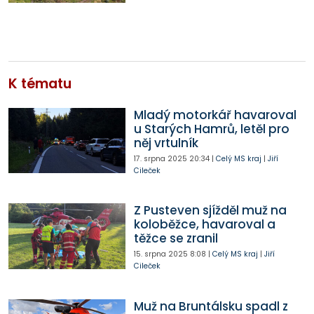
K tématu
Mladý motorkář havaroval
u Starých Hamrů, letěl pro
něj vrtulník
17. srpna 2025
20:34
|
Celý MS kraj
|
Jiří
Cileček
Z Pusteven sjížděl muž na
koloběžce, havaroval a
těžce se zranil
15. srpna 2025
8:08
|
Celý MS kraj
|
Jiří
Cileček
Muž na Bruntálsku spadl z