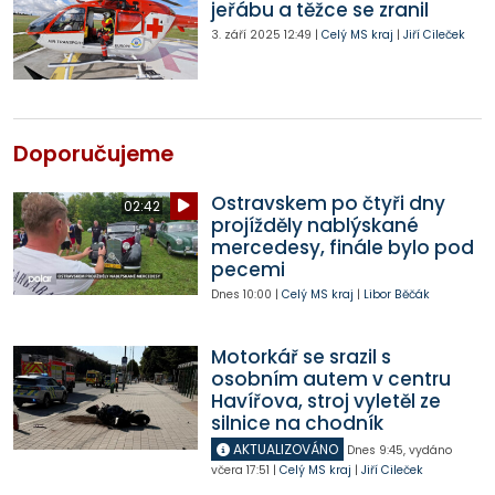
jeřábu a těžce se zranil
3. září 2025
12:49
|
Celý MS kraj
|
Jiří Cileček
Doporučujeme
Ostravskem po čtyři dny
02:42
projížděly nablýskané
mercedesy, finále bylo pod
pecemi
Dnes
10:00
|
Celý MS kraj
|
Libor Běčák
Motorkář se srazil s
osobním autem v centru
Havířova, stroj vyletěl ze
silnice na chodník
AKTUALIZOVÁNO
Dnes
9:45
,
vydáno
včera
17:51
|
Celý MS kraj
|
Jiří Cileček