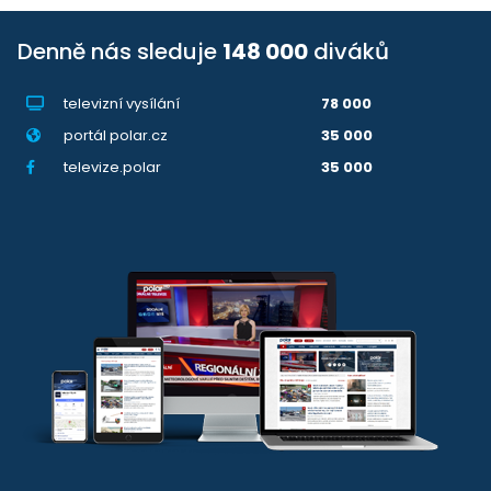
Denně nás sleduje
148 000
diváků
televizní vysílání
78 000
portál polar.cz
35 000
televize.polar
35 000