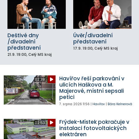
Deštivé dny
Úvěr/divadelní
/divadelní
představení
představení
17.9.
19:00
, Celý MS kraj
21.9.
19:00
, Celý MS kraj
Havířov řeší parkování v
02:38
ulicích Haškova a M.
Majerové, místní sepsali
petici
7. srpna 2026
11:56
|
Havířov
|
Bára Kelnerová
Frýdek-Místek pokračuje v
02:53
instalaci fotovoltaických
elektráren