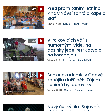
Před promítáním letního
01:42
kina v Návsí zahrála kapela
Blaf
Dnes
12:00
|
Návsí
|
Libor Běčák
V Palkovicích válí s
01:30
humornými videi, na
dožínky jede Petr Kotvald
na kombajnu
Včera
9:16
|
Palkovice
|
Libor Běčák
Senior akademie v Opavě
02:50
zahájila další běh. Zájem
seniorů byl obrovský
Včera
10:28
|
Opava
|
Yvona Fajtová
Nový český film Bojovník