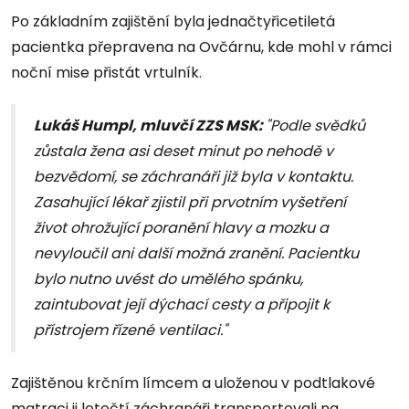
Po základním zajištění byla jednačtyřicetiletá
pacientka přepravena na Ovčárnu, kde mohl v rámci
noční mise přistát vrtulník.
Lukáš Humpl, mluvčí ZZS MSK:
"Podle svědků
zůstala žena asi deset minut po nehodě v
bezvědomí, se záchranáři již byla v kontaktu.
Zasahující lékař zjistil při prvotním vyšetření
život ohrožující poranění hlavy a mozku a
nevyloučil ani další možná zranění. Pacientku
bylo nutno uvést do umělého spánku,
zaintubovat její dýchací cesty a připojit k
přístrojem řízené ventilaci."
Zajištěnou krčním límcem a uloženou v podtlakové
matraci ji letečtí záchranáři transportovali na