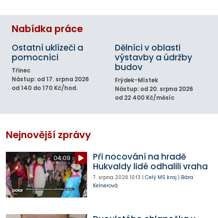
Nabídka práce
Ostatní uklízeči a
Dělníci v oblasti
pomocníci
výstavby a údržby
budov
Třinec
Nástup: od 17. srpna 2026
Frýdek-Místek
od 140 do 170 Kč/hod.
Nástup: od 20. srpna 2026
od 22 400 Kč/měsíc
Nejnovější zprávy
Při nocování na hradě
04:09
Hukvaldy lidé odhalili vraha
7. srpna 2026
10:13
|
Celý MS kraj
|
Bára
Kelnerová