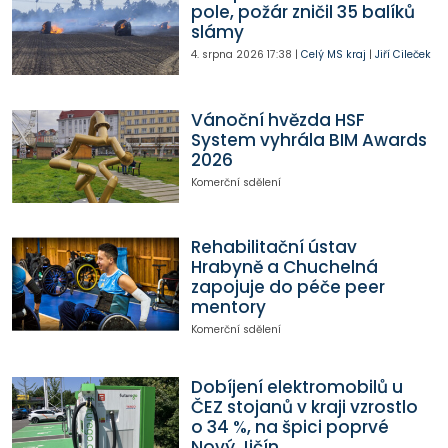
pole, požár zničil 35 balíků
slámy
4. srpna 2026
17:38
|
Celý MS kraj
|
Jiří Cileček
Vánoční hvězda HSF
System vyhrála BIM Awards
2026
Komerční sdělení
Rehabilitační ústav
Hrabyně a Chuchelná
zapojuje do péče peer
mentory
Komerční sdělení
Dobíjení elektromobilů u
ČEZ stojanů v kraji vzrostlo
o 34 %, na špici poprvé
Nový Jičín