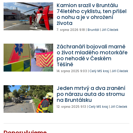
Kamion srazil v Bruntálu
74letého cyklistu, ten přišel
o nohu a je v ohrožení
života
7. srpna 2026
9:18
|
Bruntál
|
Jiří Cileček
Záchranáři bojovali marně
o život mladého motorkáře
po nehodě v Českém
Těšíně
14. srpna 2025
9:03
|
Celý MS kraj
|
Jiří Cileček
Jeden mrtvý a dva zranění
po nárazu auta do stromu
na Bruntálsku
12. srpna 2025
9:13
|
Celý MS kraj
|
Jiří Cileček
Doporučujeme