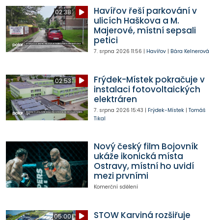
Havířov řeší parkování v
02:38
ulicích Haškova a M.
Majerové, místní sepsali
petici
7. srpna 2026
11:56
|
Havířov
|
Bára Kelnerová
Frýdek-Místek pokračuje v
02:53
instalaci fotovoltaických
elektráren
7. srpna 2026
15:43
|
Frýdek-Místek
|
Tomáš
Tikal
Nový český film Bojovník
ukáže ikonická místa
Ostravy, místní ho uvidí
mezi prvními
Komerční sdělení
STOW Karviná rozšiřuje
05:00