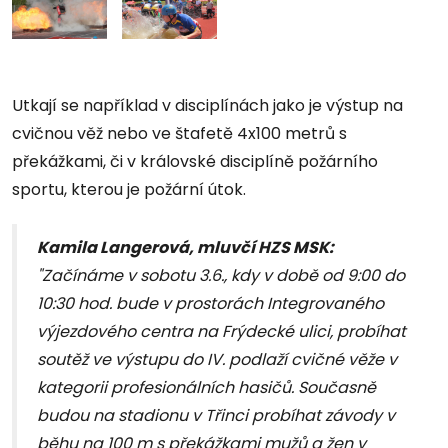
Utkají se například v disciplínách jako je výstup na
cvičnou věž nebo ve štafetě 4x100 metrů s
překážkami, či v královské disciplíně požárního
sportu, kterou je požární útok.
Kamila Langerová, mluvčí HZS MSK:
"Začínáme v sobotu 3.6., kdy v době od 9:00 do
10:30 hod. bude v prostorách Integrovaného
výjezdového centra na Frýdecké ulici, probíhat
soutěž ve výstupu do IV. podlaží cvičné věže v
kategorii profesionálních hasičů. Současně
budou na stadionu v Třinci probíhat závody v
běhu na 100 m s překážkami mužů a žen v