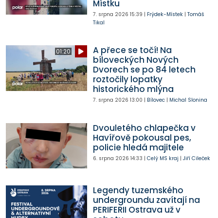
Místku
7. srpna 2026
15:39
|
Frýdek-Místek
|
Tomáš
Tikal
A přece se točí! Na
01:20
bíloveckých Nových
Dvorech se po 84 letech
roztočily lopatky
historického mlýna
7. srpna 2026
13:00
|
Bílovec
|
Michal Slonina
Dvouletého chlapečka v
Havířově pokousal pes,
policie hledá majitele
6. srpna 2026
14:33
|
Celý MS kraj
|
Jiří Cileček
Legendy tuzemského
undergroundu zavítají na
PERIFERII Ostrava už v