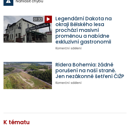
Nahlásit chybu
Legendární Dakota na
01:32
okraji Bělského lesa
prochází masivní
proměnou a nabídne
exkluzivní gastronomii
Komerční sdělení
Ridera Bohemia: žádné
porušení na naší straně.
Jen nezákonné šetření ČIŽP
Komerční sdělení
K tématu