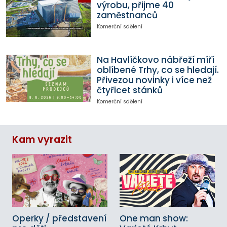
výrobu, přijme 40
zaměstnanců
Komerční sdělení
Na Havlíčkovo nábřeží míří
oblíbené Trhy, co se hledají.
Přivezou novinky i více než
čtyřicet stánků
Komerční sdělení
Kam vyrazit
Operky / představení
One man show: