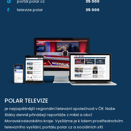
portál polar.cz
35 000
televize.polar
35 000
POLAR TELEVIZE
je nejúspěšnější regionální televizní společnost v ČR. Naše
štáby denně přinášejí reportáže z měst a obcí
Moravskoslezského kraje. Vysíláme je k lidem prostřednictvím
televizního vysílání, portálu polar.cz a sociálních sítí.