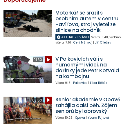
Motorkář se srazil s
osobním autem v centru
Havířova, stroj vyletěl ze
silnice na chodník
AKTUALIZOVÁNO
Včera
18:48
,
vydáno
včera
17:51
|
Celý MS kraj
|
Jiří Cileček
V Palkovicích válí s
01:30
humornými videi, na
dožínky jede Petr Kotvald
na kombajnu
Včera
9:16
|
Palkovice
|
Libor Běčák
Senior akademie v Opavě
02:50
zahájila další běh. Zájem
seniorů byl obrovský
Včera
10:28
|
Opava
|
Yvona Fajtová