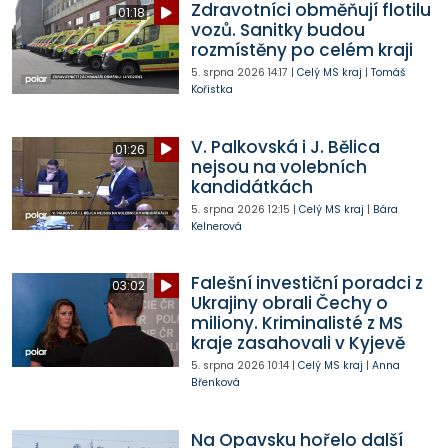
Zdravotníci obměňují flotilu
01:18
vozů. Sanitky budou
rozmístěny po celém kraji
5. srpna 2026
14:17
|
Celý MS kraj
|
Tomáš
Kořistka
V. Palkovská i J. Bělica
01:26
nejsou na volebních
kandidátkách
5. srpna 2026
12:15
|
Celý MS kraj
|
Bára
Kelnerová
Falešní investiční poradci z
03:02
Ukrajiny obrali Čechy o
miliony. Kriminalisté z MS
kraje zasahovali v Kyjevě
5. srpna 2026
10:14
|
Celý MS kraj
|
Anna
Břenková
Na Opavsku hořelo další