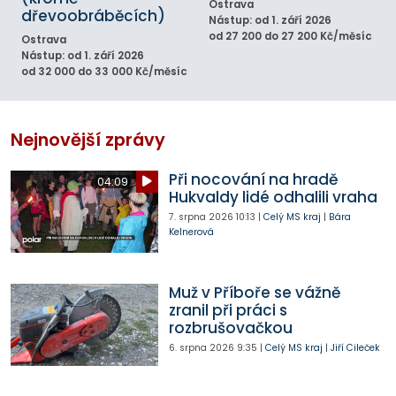
Ostrava
dřevoobráběcích)
Nástup: od 1. září 2026
od 27 200 do 27 200 Kč/měsíc
Ostrava
Nástup: od 1. září 2026
od 32 000 do 33 000 Kč/měsíc
Nejnovější zprávy
Při nocování na hradě
04:09
Hukvaldy lidé odhalili vraha
7. srpna 2026
10:13
|
Celý MS kraj
|
Bára
Kelnerová
Muž v Příboře se vážně
zranil při práci s
rozbrušovačkou
6. srpna 2026
9:35
|
Celý MS kraj
|
Jiří Cileček