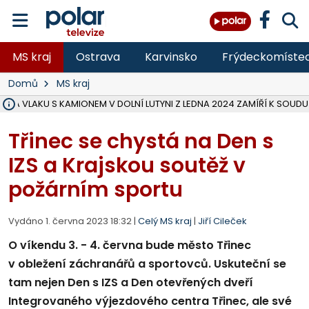
MS kraj
Ostrava
Karvinsko
Frýdeckomíste
Domů
MS kraj
ŽKA VLAKU S KAMIONEM V DOLNÍ LUTYNI Z LEDNA 2024 ZAMÍŘÍ K SOUDU
STÁTNÍ ZÁSTUPCE PODAL ŽALOBU NA DVA LIDI A FIRMU Z OHROŽENÍ 
NA SLEZSKÉ HARTĚ PŘIBYLO SINIC, VODA MÁ HORŠÍ KVALITU, HYGIENI
NA BÍLOVECKÝCH NOVÝCH DVORECH SE PO 84 LETECH ROZTOČILY L
KARVINSKÉ MOŘE ZÍSKÁ NOVÉ GASTRO ZÁZEMÍ S VYHLÍDKOVOU TER
REKONSTRUKCE MATEŘSKÉ ŠKOLY V CHLEBIČOVĚ MÍŘÍ DO FINÁLE, VÍ
CYKLISTU (74) SRAZIL V BRUNTÁLU KAMION, JE V OHROŽENÍ ŽIVOTA,
POLICIE HLEDÁ PŘÍPADNÉ SVĚDKY, KTEŘÍ POMŮŽOU OBJASNIT PRŮ
MS KRAJ DOKONČIL OPRAVU SILNICE MEZI VRBNEM A HEŘMANOVICEM
SMVAK NABÍZÍ V DOBĚ SUCHA VODU OBCÍM A FIRMÁM, CISTERNY JE
F-M POKRAČUJE V INSTALACI FOTOVOLTAICKÝCH ELEKTRÁREN, REP
SENIOR AKADEMIE V OPAVĚ ZAHÁJILA DALŠÍ BĚH, REPORTÁŽ NA POL
PLANETÁRIUM V OSTRAVĚ CHYSTÁ POZOROVÁNÍ ČÁSTEČNÉHO ZATMĚ
OPRAVA ULIC V HAVÍŘOVĚ UKONČÍ NELEGÁLNÍ PARKOVÁNÍ VE VNI
V HAVÍŘOVĚ SE TĚŽCE ZRANIL MOTORKÁŘ PO SRÁŽCE S AUTEM, INF
Třinec se chystá na Den s
IZS a Krajskou soutěž v
požárním sportu
Vydáno 1. června 2023 18:32 |
Celý MS kraj
|
Jiří Cileček
O víkendu 3. - 4. června bude město Třinec
v obležení záchranářů a sportovců. Uskuteční se
tam nejen Den s IZS a Den otevřených dveří
Integrovaného výjezdového centra Třinec, ale své