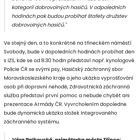
kategorii dobrovolných hasičů. V odpoledních
hodinách pak budou probíhat štafety družstev
dobrovolných hasičů."
Ve stejný den, a to konkrétně na třineckém náměstí
Svobody, bude v dopoledních hodinách probíhat den
s IZS, kde se od 8:30 hodin představí např. kynologové
Policie ČR se svými psy, Hasičský záchranný sbor
Moravskoslezského kraje a jeho ukázka vyprošťování
osob při dopravní nehodě, Zdravotnická záchranná
služba představí první pomoc a nebude chybět ani
prezentace Armády ČR. Vyvrcholením dopoledne
bude dynamická ukázka složek Integrovaného
záchranného systému.
Věra Palkovská, primátorka města Třince: