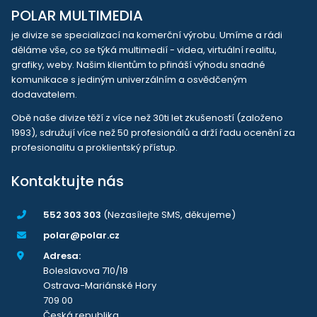
POLAR MULTIMEDIA
je divize se specializací na komerční výrobu. Umíme a rádi
děláme vše, co se týká multimedií - videa, virtuální realitu,
grafiky, weby. Našim klientům to přináší výhodu snadné
komunikace s jediným univerzálním a osvědčeným
dodavatelem.
Obě naše divize těží z více než 30ti let zkušeností (založeno
1993), sdružují více než 50 profesionálů a drží řadu ocenění za
profesionalitu a proklientský přístup.
Kontaktujte nás
552 303 303
(Nezasílejte SMS, děkujeme)
polar@polar.cz
Adresa:
Boleslavova 710/19
Ostrava-Mariánské Hory
709 00
Česká republika