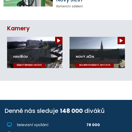
Komerční sdělení
Kamery
HAVÍŘOV
NOVÝ JIČÍN
NÁMĚSTÍ REPUBLIKY, HAVÍŘOV
MASARYKOVO NÁMĚSTÍ, NOVÝ JIČÍN
Denně nás sleduje
148 000
diváků
televizní vysílání
78 000