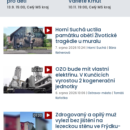
pro děti
Varieté Krhut
13.9.
15:00
, Celý MS kraj
10.11.
19:00
, Celý MS kraj
Horní Suchá uctila
01:37
památku obětí Životické
tragédie u muralu
7. srpna 2026
10:24
|
Horní Suchá
|
Bára
Kelnerová
OZO bude mít vlastní
02:44
elektřinu. V Kunčicích
vyrostou 2 kogenerační
jednotky
6. srpna 2026
10:06
|
Ostrava-město
|
Tomáš
Kořistka
Zdrogovaný a opilý muž
01:20
vylezl bez jištění na
lezeckou stěnu ve Frýdku-