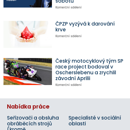
sobotu
Komerční sdělení
ČPZP vyzývá k darování
krve
Komerční sdělení
Český motocyklový tým SP
race project bodoval v
Oscherslebenu a zrychlil
závodní Aprilii
Komerční sdělení
Nabídka práce
Seřizovači a obsluha
Specialisté v sociální
obráběcích strojů
oblasti
(kromě