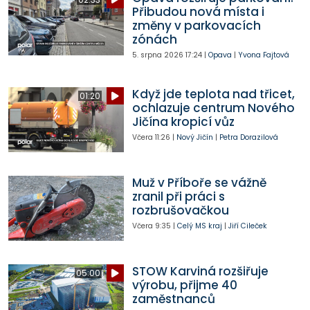
Přibudou nová místa i
změny v parkovacích
zónách
5. srpna 2026
17:24
|
Opava
|
Yvona Fajtová
Když jde teplota nad třicet,
01:20
ochlazuje centrum Nového
Jičína kropicí vůz
Včera
11:26
|
Nový Jičín
|
Petra Dorazilová
Muž v Příboře se vážně
zranil při práci s
rozbrušovačkou
Včera
9:35
|
Celý MS kraj
|
Jiří Cileček
STOW Karviná rozšiřuje
05:00
výrobu, přijme 40
zaměstnanců