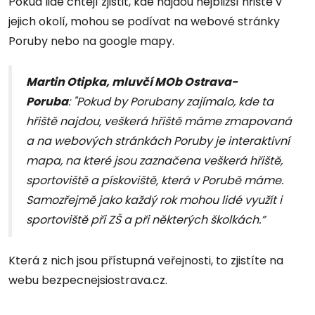
Pokud lidé chtějí zjistit, kde najdou nejbližší hřiště v
jejich okolí, mohou se podívat na webové stránky
Poruby nebo na google mapy.
Martin Otipka, mluvčí MOb Ostrava-
Poruba
: "Pokud by Porubany zajímalo, kde ta
hřiště najdou, veškerá hřiště máme zmapovaná
a na webových stránkách Poruby je interaktivní
mapa, na které jsou zaznačena veškerá hřiště,
sportoviště a pískoviště, která v Porubě máme.
S
amozřejmě jako každý rok mohou lidé využít i
sportoviště při ZŠ a při některých školkách.”
Která z nich jsou přístupná veřejnosti, to zjistíte na
webu bezpecnejsiostrava.cz.