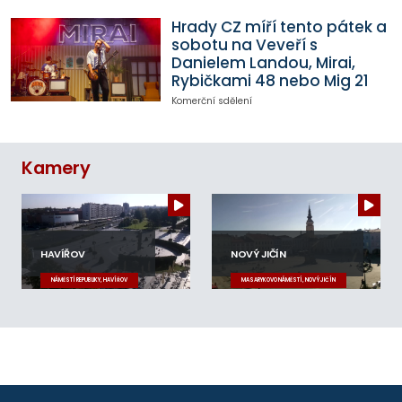
Hrady CZ míří tento pátek a
sobotu na Veveří s
Danielem Landou, Mirai,
Rybičkami 48 nebo Mig 21
Komerční sdělení
Kamery
HAVÍŘOV
NOVÝ JIČÍN
NÁMĚSTÍ REPUBLIKY, HAVÍŘOV
MASARYKOVO NÁMĚSTÍ, NOVÝ JIČÍN