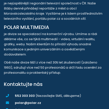
je nejúspěšnější regionální televizní společnost v ČR. Naše
štáby denně přinášejí reportáže z měst a obcí
Moravskoslezského kraje. Vysíláme je k lidem prostřednictvím
televizního vysílání, portálu polar.cz a sociálních sítí.
POLAR MULTIMEDIA
je divize se specializací na komerční výrobu. Umíme a rádi
děláme vše, co se týká multimedií - videa, virtuální realitu,
grafiky, weby. Našim klientům to přináší výhodu snadné
komunikace s jediným univerzálním a osvědčeným
dodavatelem.
Obě naše divize těží z více než 30ti let zkušeností (založeno
1993), sdružují více než 50 profesionálů a drží řadu ocenění za
profesionalitu a proklientský přístup.
Kontaktujte nás
552 303 303
(Nezasílejte SMS, děkujeme)
polar@polar.cz