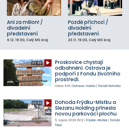
Ani za milion! /
Pozdě příchozí /
divadelní
divadelní
představení
představení
9.12.
19:00
, Celý MS kraj
23.11.
19:00
, Celý MS kraj
Proskovice chystají
02:46
odbahnění. Ostrava je
podpoří z Fondu životního
prostředí.
Včera
9:14
|
Ostrava-město
|
Tomáš Kořistka
Dohoda Frýdku-Místku a
02:53
Slezanu Holding přinesla
novou parkovací plochu
5. srpna 2026
16:12
|
Frýdek-Místek
|
Tomáš
Tikal