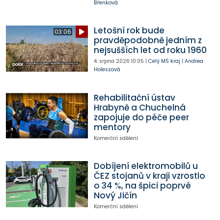
Břenková
Letošní rok bude
03:06
pravděpodobně jedním z
nejsušších let od roku 1960
4. srpna 2026
10:05
|
Celý MS kraj
|
Andrea
Holeszová
Rehabilitační ústav
Hrabyně a Chuchelná
zapojuje do péče peer
mentory
Komerční sdělení
Dobíjení elektromobilů u
ČEZ stojanů v kraji vzrostlo
o 34 %, na špici poprvé
Nový Jičín
Komerční sdělení