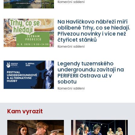
Komerční sdělení
Na Havlíčkovo nábřeží míří
oblíbené Trhy, co se hledají.
Přivezou novinky i více než
čtyřicet stánků
Komerční sdělení
Legendy tuzemského
undergroundu zavítají na
PERIFERII Ostrava už v
sobotu
Komerční sdělení
Kam vyrazit