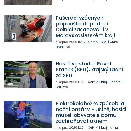
Pašeráci vzácných
papoušků dopadeni.
Celníci zasahovali i v
Moravskoslezském kraji
4. srpna 2026
15:02
|
Celý MS kraj
|
Anna
Břenková
Hosté ve studiu: Pavel
Staněk (SPD), krajský radní
za SPD
4. srpna 2026
14:30
|
Celý MS kraj
|
Renáta E.
Orlíková
Elektrokoloběžka způsobila
noční požár v Hlučíně, hasiči
museli obyvatele domu
zachraňovat oknem
4. srpna 2026
12:04
|
Celý MS kraj
|
Anna