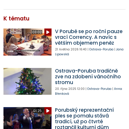
K tématu
V Porubě se po roční pauze
03:02
vrací Corrency. A navíc s
větším objemem peněz
21. května 2026
16:40
|
Ostrava-Poruba
|
Jana
Lipowská
Ostrava-Poruba tradičně
zve na zdobení vánočního
stromu
20. října 2025
12:00
|
Ostrava-Poruba
|
Anna
Břenková
Porubský reprezentační
01:25
ples se pomalu stává
tradicí, už po čtvrté
roztančil kulturní dům