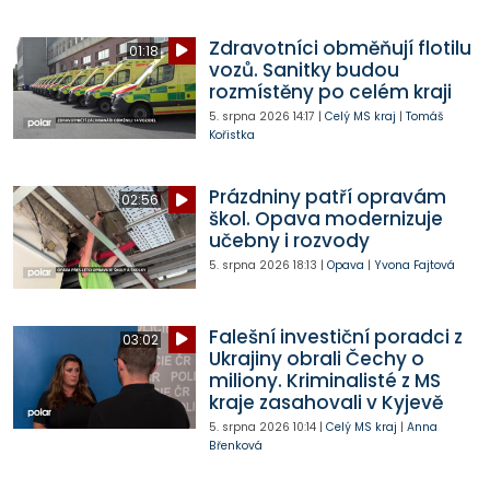
Zdravotníci obměňují flotilu
01:18
vozů. Sanitky budou
rozmístěny po celém kraji
5. srpna 2026
14:17
|
Celý MS kraj
|
Tomáš
Kořistka
Prázdniny patří opravám
02:56
škol. Opava modernizuje
učebny i rozvody
5. srpna 2026
18:13
|
Opava
|
Yvona Fajtová
Falešní investiční poradci z
03:02
Ukrajiny obrali Čechy o
miliony. Kriminalisté z MS
kraje zasahovali v Kyjevě
5. srpna 2026
10:14
|
Celý MS kraj
|
Anna
Břenková