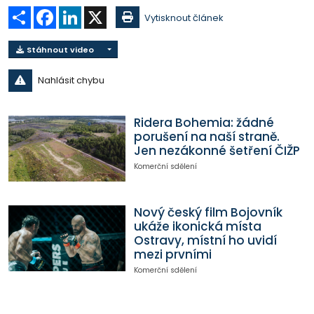
Sdílet
Facebook
LinkedIn
X
Vytisknout článek
Stáhnout video
Nahlásit chybu
Ridera Bohemia: žádné
porušení na naší straně.
Jen nezákonné šetření ČIŽP
Komerční sdělení
Nový český film Bojovník
ukáže ikonická místa
Ostravy, místní ho uvidí
mezi prvními
Komerční sdělení