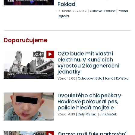
Poklad
16. února 2026
9:21
|
Ostrava-Poruba
|
Yvona
Fajtová
Doporučujeme
OZO bude mít vlastní
02:44
elektřinu. V Kunčicích
vyrostou 2 kogenerační
jednotky
Včera
10:06
|
Ostrava-město
|
Tomáš Kořistka
Dvouletého chlapečka v
Havířově pokousal pes,
policie hledá majitele
Včera
14:33
|
Celý MS kraj
|
Jiří Cileček
Opava rozšiřuje parkování.
02:33