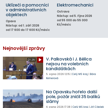
Uklízeči a pomocníci
Elektromechanici
v administrativních
Ostrava
objektech
Nástup: od 5. října 2026
od 55 000 do 55 000
Opava
Kč/měsíc
Nástup: od 1. září 2026
od 17 600 do 17 600 Kč/měsíc
Nejnovější zprávy
V. Palkovská i J. Bělica
01:26
nejsou na volebních
kandidátkách
5. srpna 2026
12:15
|
Celý MS kraj
|
Bára
Kelnerová
Na Opavsku hořelo další
pole, požár zničil 35 balíků
slámy
4. srpna 2026
17:38
|
Celý MS kraj
|
Jiří Cileček