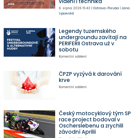
vidění i technika
6. srpna 2026
15:43
|
Ostrava-Poruba
|
Jana
Lipowská
Legendy tuzemského
undergroundu zavítají na
PERIFERII Ostrava už v
sobotu
Komerční sdělení
ČPZP vyzývá k darování
krve
Komerční sdělení
Český motocyklový tým SP
race project bodoval v
Oscherslebenu a zrychlil
závodní Aprilii