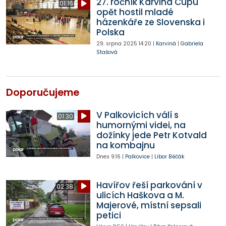
27. ročník Karviná Cupu
01:16
opět hostil mladé
házenkáře ze Slovenska i
Polska
29. srpna 2025
14:20
|
Karviná
|
Gabriela
Stašová
Doporučujeme
V Palkovicích válí s
01:30
humornými videi, na
dožínky jede Petr Kotvald
na kombajnu
Dnes
9:16
|
Palkovice
|
Libor Běčák
Havířov řeší parkování v
02:38
ulicích Haškova a M.
Majerové, místní sepsali
petici