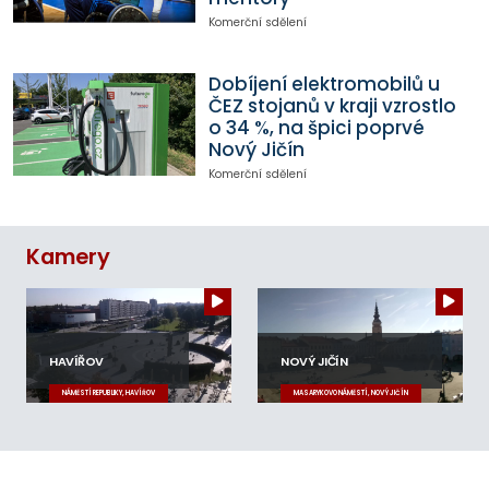
Komerční sdělení
Dobíjení elektromobilů u
ČEZ stojanů v kraji vzrostlo
o 34 %, na špici poprvé
Nový Jičín
Komerční sdělení
Kamery
HAVÍŘOV
NOVÝ JIČÍN
NÁMĚSTÍ REPUBLIKY, HAVÍŘOV
MASARYKOVO NÁMĚSTÍ, NOVÝ JIČÍN