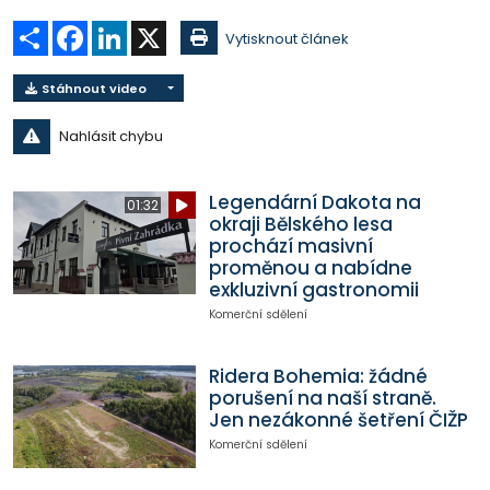
Sdílet
Facebook
LinkedIn
X
Vytisknout článek
Stáhnout video
Nahlásit chybu
Legendární Dakota na
01:32
okraji Bělského lesa
prochází masivní
proměnou a nabídne
exkluzivní gastronomii
Komerční sdělení
Ridera Bohemia: žádné
porušení na naší straně.
Jen nezákonné šetření ČIŽP
Komerční sdělení