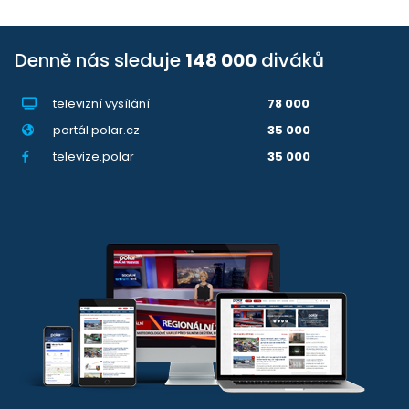
Denně nás sleduje
148 000
diváků
televizní vysílání
78 000
portál polar.cz
35 000
televize.polar
35 000