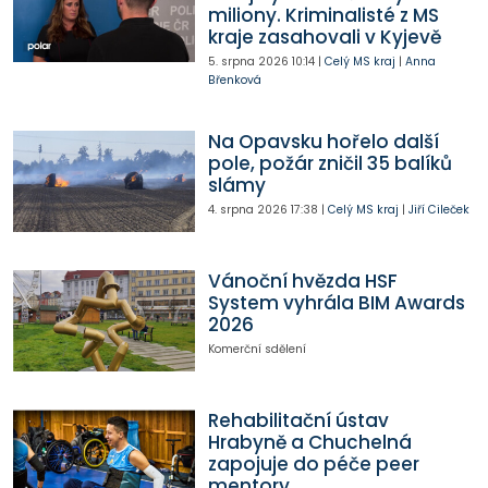
miliony. Kriminalisté z MS
kraje zasahovali v Kyjevě
5. srpna 2026
10:14
|
Celý MS kraj
|
Anna
Břenková
Na Opavsku hořelo další
pole, požár zničil 35 balíků
slámy
4. srpna 2026
17:38
|
Celý MS kraj
|
Jiří Cileček
Vánoční hvězda HSF
System vyhrála BIM Awards
2026
Komerční sdělení
Rehabilitační ústav
Hrabyně a Chuchelná
zapojuje do péče peer
mentory