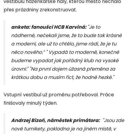
vestibulu házenkářské haly, kterou město nechalo
přes prázdniny zrekonstruovat.
anketa: fanoušci HCB Karviná:
"Je to
nádherné, nečekali jsme, že to bude tak krásné
a moderní, ale už to chtělo, jsme rádi, že je tu
něco nového.” " Vypadá to moderně, konečně
budeme vypadat jak pořádný klub na vysoké
úrovni:" "Na první dojem úžasná přeměna za
krátkou dobu a musím říct, že hodně hezké."
Vstupní vestibul už proměnu potřeboval. Práce
finišovaly minulý týden.
Andrzej Bizoń, náměstek primátora:
"Jsou zde
nové turnikety, pokladna je na jiném místě, v