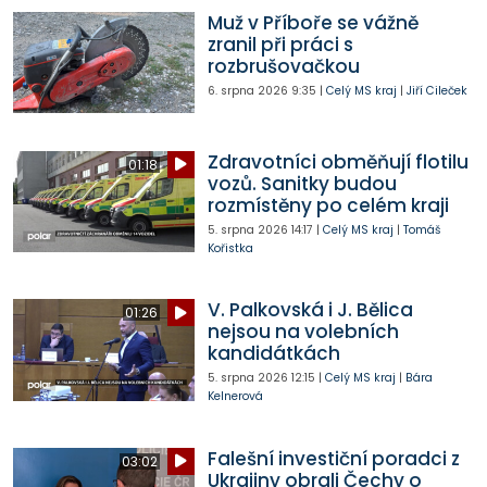
Muž v Příboře se vážně
zranil při práci s
rozbrušovačkou
6. srpna 2026
9:35
|
Celý MS kraj
|
Jiří Cileček
Zdravotníci obměňují flotilu
01:18
vozů. Sanitky budou
rozmístěny po celém kraji
5. srpna 2026
14:17
|
Celý MS kraj
|
Tomáš
Kořistka
V. Palkovská i J. Bělica
01:26
nejsou na volebních
kandidátkách
5. srpna 2026
12:15
|
Celý MS kraj
|
Bára
Kelnerová
Falešní investiční poradci z
03:02
Ukrajiny obrali Čechy o