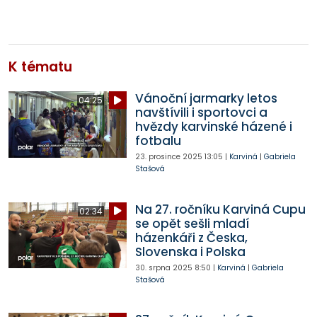
K tématu
Vánoční jarmarky letos
04:25
navštívili i sportovci a
hvězdy karvinské házené i
fotbalu
23. prosince 2025
13:05
|
Karviná
|
Gabriela
Stašová
Na 27. ročníku Karviná Cupu
02:34
se opět sešli mladí
házenkáři z Česka,
Slovenska i Polska
30. srpna 2025
8:50
|
Karviná
|
Gabriela
Stašová