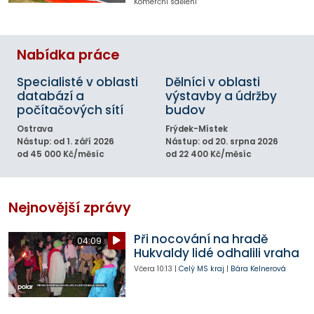
Komerční sdělení
Nabídka práce
Specialisté v oblasti
Dělníci v oblasti
databází a
výstavby a údržby
počítačových sítí
budov
Ostrava
Frýdek-Místek
Nástup: od 1. září 2026
Nástup: od 20. srpna 2026
od 45 000 Kč/měsíc
od 22 400 Kč/měsíc
Nejnovější zprávy
Při nocování na hradě
04:09
Hukvaldy lidé odhalili vraha
Včera
10:13
|
Celý MS kraj
|
Bára Kelnerová