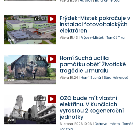
Včera
11:56
|
Havířov
|
Bára Kelnerová
Frýdek-Místek pokračuje v
02:53
instalaci fotovoltaických
elektráren
Včera
15:43
|
Frýdek-Místek
|
Tomáš Tikal
Horní Suchá uctila
01:37
památku obětí Životické
tragédie u muralu
Včera
10:24
|
Horní Suchá
|
Bára Kelnerová
OZO bude mít vlastní
02:44
elektřinu. V Kunčicích
vyrostou 2 kogenerační
jednotky
6. srpna 2026
10:06
|
Ostrava-město
|
Tomáš
Kořistka