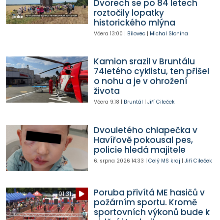
Dvorech se po 84 letech
roztočily lopatky
historického mlýna
Včera
13:00
|
Bílovec
|
Michal Slonina
Kamion srazil v Bruntálu
74letého cyklistu, ten přišel
o nohu a je v ohrožení
života
Včera
9:18
|
Bruntál
|
Jiří Cileček
Dvouletého chlapečka v
Havířově pokousal pes,
policie hledá majitele
6. srpna 2026
14:33
|
Celý MS kraj
|
Jiří Cileček
Poruba přivítá ME hasičů v
01:31
požárním sportu. Kromě
sportovních výkonů bude k