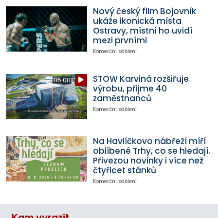
Nový český film Bojovník
ukáže ikonická místa
Ostravy, místní ho uvidí
mezi prvními
Komerční sdělení
STOW Karviná rozšiřuje
05:00
výrobu, přijme 40
zaměstnanců
Komerční sdělení
Na Havlíčkovo nábřeží míří
oblíbené Trhy, co se hledají.
Přivezou novinky i více než
čtyřicet stánků
Komerční sdělení
Kam vyrazit