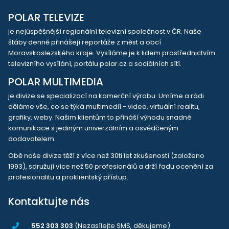
POLAR TELEVIZE
je nejúspěšnější regionální televizní společnost v ČR. Naše
štáby denně přinášejí reportáže z měst a obcí
Moravskoslezského kraje. Vysíláme je k lidem prostřednictvím
televizního vysílání, portálu polar.cz a sociálních sítí.
POLAR MULTIMEDIA
je divize se specializací na komerční výrobu. Umíme a rádi
děláme vše, co se týká multimedií - videa, virtuální realitu,
grafiky, weby. Našim klientům to přináší výhodu snadné
komunikace s jediným univerzálním a osvědčeným
dodavatelem.
Obě naše divize těží z více než 30ti let zkušeností (založeno
1993), sdružují více než 50 profesionálů a drží řadu ocenění za
profesionalitu a proklientský přístup.
Kontaktujte nás
552 303 303
(Nezasílejte SMS, děkujeme)