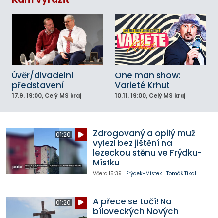
Úvěr/divadelní
One man show:
představení
Varieté Krhut
17.9.
19:00
, Celý MS kraj
10.11.
19:00
, Celý MS kraj
Zdrogovaný a opilý muž
01:20
vylezl bez jištění na
lezeckou stěnu ve Frýdku-
Místku
Včera
15:39
|
Frýdek-Místek
|
Tomáš Tikal
A přece se točí! Na
01:20
bíloveckých Nových