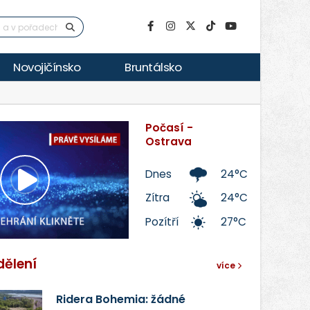
Novojičínsko
Bruntálsko
Počasí -
Ostrava
Dnes
24°C
Přehrát
Zítra
24°C
Pozítří
27°C
video
dělení
více
Ridera Bohemia: žádné