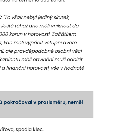
:
"To však nebyl jediný skutek,
 Ještě téhož dne měli vniknout do
6 000 korun v hotovosti. Začátkem
, kde měli vypáčit vstupní dveře
ání, ale pravděpodobně osobní věci
abinetu měli obvinění muži odcizit
a finanční hotovostí, vše v hodnotě
tů pokračoval v protisměru, neměl
ířova, spadla klec.