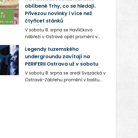
oblíbené Trhy, co se hledají.
firmou s obrovským potenciálem.
Přivezou novinky i více než
čtyřicet stánků
V sobotu 8. srpna se Havlíčkovo
nábřeží v Ostravě opět promění v
místo plné vůní, chutí a poctivých
Legendy tuzemského
lokálních výrobků. Trhy, co se hledají
undergroundu zavítají na
tentokrát nabídnou více než čtyřicet
PERIFERII Ostrava už v sobotu
pečlivě vybraných stánků s kvalitní
gastronomií, farmářskými produkty,
V sobotu 8. srpna se areál Svazácká v
designem i řemeslnou tvorbou.
Ostravě-Zábřehu promění v baštu
Návštěvníci se mohou těšit nejen na
undergroundové a alternativní
oblíbené stálice, ale také na řadu
hudby. Uskuteční se zde totiž první
novinek, které v Ostravě běžně
ročník festivalu PERIFERIE Ostrava.
nepotkají.
Brány areálu se otevřou půlhodinu po
poledni, na příchozí čekají koncerty,
autorská čtení a rozhovory.
Vstupenky v ceně 450 Kč jsou v
prodeji.