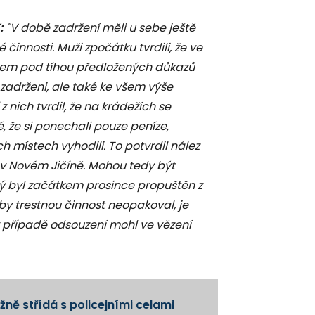
:
"V době zadržení měli u sebe ještě
 činnosti. Muži zpočátku tvrdili, že ve
všem pod tíhou předložených důkazů
 zadrženi, ale také ke všem výše
ich tvrdil, že na krádežích se
é, že si ponechali pouze peníze,
místech vyhodili. To potvrdil nález
 v Novém Jičíně. Mohou tedy být
rý byl začátkem prosince propuštěn z
 Aby trestnou činnost neopakoval, je
v případě odsouzení mohl ve vězení
ně střídá s policejními celami