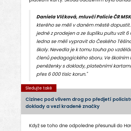
Daniela Vlčková, mluvčí Policie ČR MSK
kterého se měli v daném městě dopustit.
jedné z prodejen a ze šuplíku pultu vzít 
ledna se měli vypravit do Českého Těšína
školy. Nevedla je k tomu touha po vzděl
členů pedagogického sboru. Ve školním k
peněženky s doklady, platebními kartami 
přes 6 000 tisíc korun."
Sledujte také
Cizinec pod vlivem drog po předjetí policis
doklady a vezl kradené značky
Když se toho dne odpoledne přesunuli do Hav