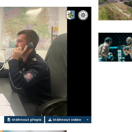
řehrát
ideo
Stáhnout přepis
Stáhnout video