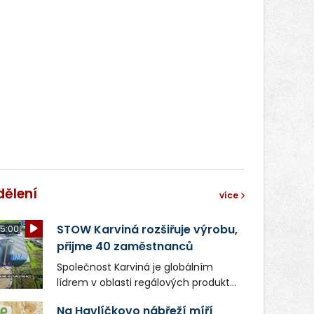
dělení
více
STOW Karviná rozšiřuje výrobu,
5:00
přijme 40 zaměstnanců
Společnost Karviná je globálním
lídrem v oblasti regálových produktů
a systémů, stabilním
Na Havlíčkovo nábřeží míří
zaměstnavatelem na Karvinsku a