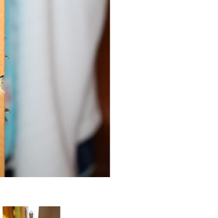
Dveře poškozené př