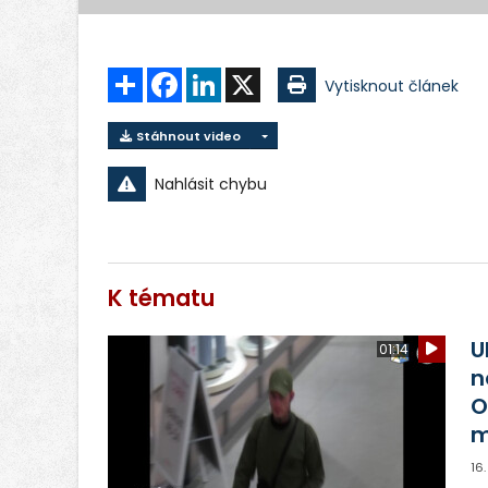
Sdílet
Facebook
LinkedIn
X
Vytisknout článek
Stáhnout video
Nahlásit chybu
K tématu
U
01:14
n
O
m
16