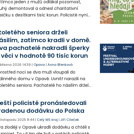
tímco jeden z mužů odlákal pozornost,
uhý demontoval a odnesl charitativní
sičku s desítkami tisíc korun. Policisté nyní
trají po dvou mužích z kamerového
znamu i případných svědcích, kteří si v
toletého seniora drželi
děli večer podezřelého jednání všimli.
ásilím, zatímco kradli v domě.
kud osoby na videu poznáváte, volejte linku
va pachatelé nakradli šperky
8.
 věci v hodnotě 90 tisíc korun
. března 2026
14:39
|
Opava
|
Anna Břenková
rostřed noci se dva muži vloupali do
dinného domu v Opavě. Uvnitř narazili na
oletého seniora. Pachatelé ho násilím drželi
zranili, zatímco prohledávali pokoje. Odnesli
 šperky a věci za 90 tisíc korun. Díky rychlé
eští policisté pronásledovali
akci seniora a okamžitému zásahu policie
radenou dodávku do Polska
ončil jeden z pachatelů v poutech už
dinu po činu, druhý pak hned další den.
. listopadu 2025
8:44
|
Celý MS kraj
|
Jiří Cileček
ěma mužům teď hrozí až deset let vězení.
a zloději v Opavě ukradli dodávku a chtěli s
 zmizet. To už jim ale byli v patách policisté.