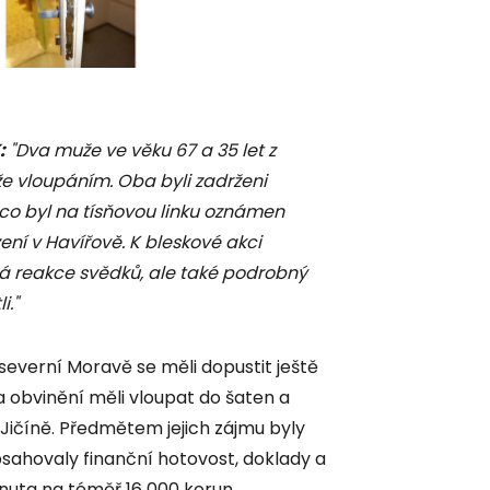
:
"Dva muže ve věku 67 a 35 let z
eže vloupáním. Oba byli zadrženi
 co byl na tísňovou linku oznámen
ení v Havířově. K bleskové akci
 reakce svědků, ale také podrobný
i."
na severní Moravě se měli dopustit ještě
ba obvinění měli vloupat do šaten a
Jičíně. Předmětem jejich zájmu byly
ahovaly finanční hotovost, doklady a
nuta na téměř 16 000 korun.