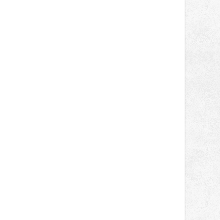
světa vrcholových zápasů, tentokrát
v MMA.
i vloupání. Zdroj: Policie ČR