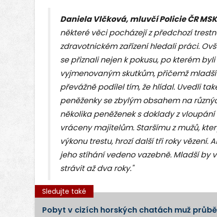
Daniela Vlčková, mluvčí Policie ČR MSK
některé věci pocházejí z předchozí trestné
zdravotnickém zařízení hledali práci. O
se přiznali nejen k pokusu, po kterém byli
vyjmenovaným skutkům, přičemž mladší z n
převážně podílel tím, že hlídal. Uvedli tak
peněženky se zbylým obsahem na různých 
několika peněženek s doklady z vloupání
vráceny majitelům. Staršímu z mužů, kte
výkonu trestu, hrozí další tři roky vězení.
jeho stíhání vedeno vazebně. Mladší by 
strávit až dva roky."
Sledujte také
Pobyt v cizích horských chatách muž průběž