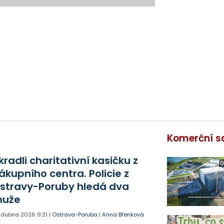
Komerční s
kradli charitativní kasičku z
0
ákupního centra. Policie z
stravy-Poruby hledá dva
uže
. dubna 2026
9:21
|
Ostrava-Poruba
|
Anna Břenková