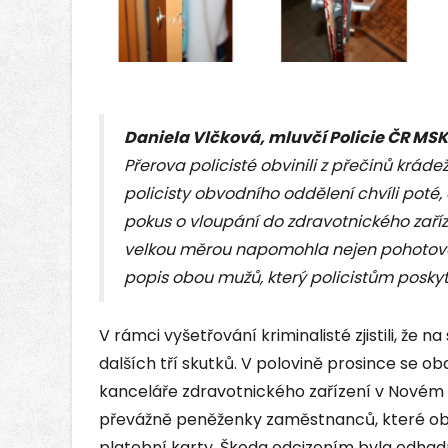
Daniela Vlčková, mluvčí Policie ČR MSK
Přerova policisté obvinili z přečinů krád
policisty obvodního oddělení chvíli poté,
pokus o vloupání do zdravotnického zaříz
velkou měrou napomohla nejen pohotová
popis obou mužů, který policistům poskytl
V rámci vyšetřování kriminalisté zjistili, že 
dalších tří skutků. V polovině prosince se o
kanceláře zdravotnického zařízení v Novém 
převážně peněženky zaměstnanců, které obs
platební karty. Škoda odcizením byla odhad