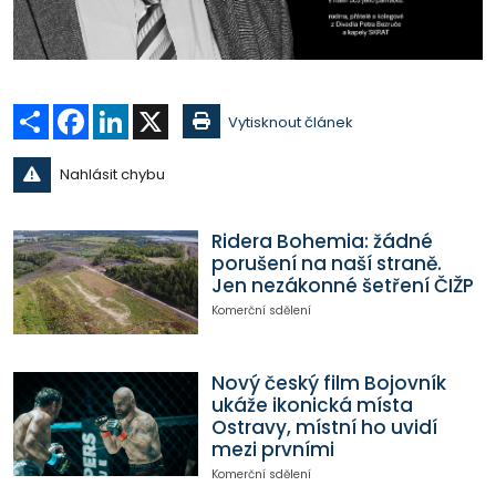
Sdílet
Facebook
LinkedIn
X
Vytisknout článek
Nahlásit chybu
Ridera Bohemia: žádné
porušení na naší straně.
Jen nezákonné šetření ČIŽP
Komerční sdělení
Nový český film Bojovník
ukáže ikonická místa
Ostravy, místní ho uvidí
mezi prvními
Komerční sdělení