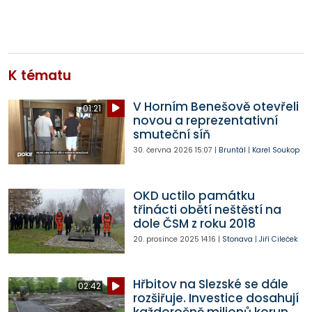
K tématu
V Horním Benešově otevřeli
01:21
novou a reprezentativní
smuteční síň
30. června 2026
15:07
|
Bruntál
|
Karel Soukop
OKD uctilo památku
třinácti obětí neštěstí na
dole ČSM z roku 2018
20. prosince 2025
14:16
|
Stonava
|
Jiří Cileček
Hřbitov na Slezské se dále
02:42
rozšiřuje. Investice dosahují