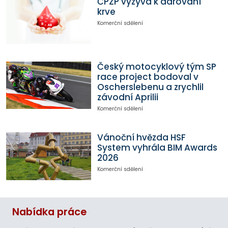
ČPZP vyzývá k darování
krve
Komerční sdělení
Český motocyklový tým SP
race project bodoval v
Oscherslebenu a zrychlil
závodní Aprilii
Komerční sdělení
Vánoční hvězda HSF
System vyhrála BIM Awards
2026
Komerční sdělení
Nabídka práce