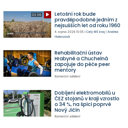
Letošní rok bude
03:06
pravděpodobně jedním z
nejsušších let od roku 1960
4. srpna 2026
10:05
|
Celý MS kraj
|
Andrea
Holeszová
Rehabilitační ústav
Hrabyně a Chuchelná
zapojuje do péče peer
mentory
Komerční sdělení
Dobíjení elektromobilů u
ČEZ stojanů v kraji vzrostlo
o 34 %, na špici poprvé
Nový Jičín
Komerční sdělení