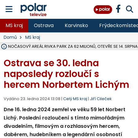
MS kraj
Ostrava
Karvinsko
Frýdeckomíste
Domů
MS kraj
VOLNOČASOVÝ AREÁL RIVKA PARK ZA 62 MILIONŮ, OTEVŘE SE 14. SRPNA
NA SLEZSKÉ HARTĚ PŘIBYLO SINIC, VODA MÁ HORŠÍ KVALITU, HYGIENI
ÚOHS DAL ZÁTORU POKUTU 100 000 ZA CHYBY V ZAKÁZCE NA OBN
AREÁL LODIČEK V KARVINÉ SE PŘIPRAVUJE NA VELKOU REKONSTRUKC
KARVINÁ ZNÁ BUDOUCÍ PODOBU AREÁLU LODIČKY V PARKU BOŽEN
MORAVSKOSLEZŠTÍ POLICISTÉ ODHALILI MEZINÁRODNÍ GANG PODVO
LÁKALI LIDI NA ZISKY Z KRYPTOMĚN, INFO A VIDEO NA POLAR.CZ
RADNÍ OSTRAVY A POSLANKYNĚ A. HOFFMANNOVÁ ZA PIRÁTY PODA
NA POSTUP MINISTERSTVA ŽIVOTNÍHO PROSTŘEDÍ V KAUZE HALDY 
MUŽ V PŘÍBOŘE SE VÁŽNĚ ZRANIL PŘI PRÁCI S ROZBRUŠOVAČKOU, I
SLEZSKÁ OSTRAVA PŘIPRAVUJE PROJEKTOVOU DOKUMENTACI PRO 
PODEZŘELÝ BALÍČEK ZASTAVIL PROVOZ NA NÁDRAŽÍ VE F-M, ČEKÁ 
CHLAPEČKA (2) V HAVÍŘOVĚ POKOUSAL PES, POLICIE HLEDÁ MAJITEL
MS KRAJ VYBUDUJE ZA 40 MILIONŮ V JABLUNKOVĚ NOVÝ MOST PŘES O
FOTBALISTA LAURI LAINE SE VRACÍ Z BANÍKU OSTRAVA NA PŮL ROK
Ostrava se 30. ledna
naposledy rozloučí s
hercem Norbertem Lichým
Vydáno 23. ledna 2024 13:08 |
Celý MS kraj
|
Jiří Cileček
Dne 16. ledna 2024 zemřel ve věku 59 let Norbert
Lichý. Poslední rozloučení s tímto mimořádným
divadelním, filmovým a rozhlasovým hercem,
dabérem, hudebníkem a legendární osobností