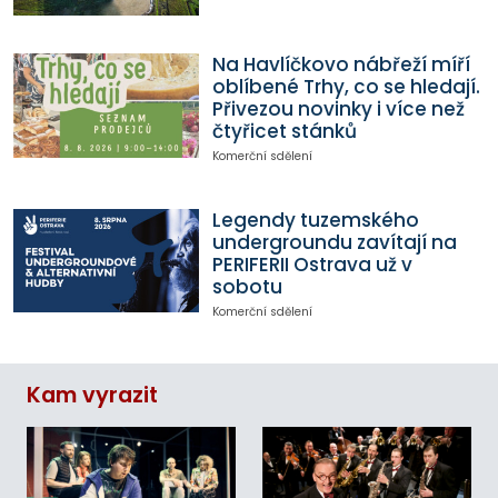
Na Havlíčkovo nábřeží míří
oblíbené Trhy, co se hledají.
Přivezou novinky i více než
čtyřicet stánků
Komerční sdělení
Legendy tuzemského
undergroundu zavítají na
PERIFERII Ostrava už v
sobotu
Komerční sdělení
Kam vyrazit