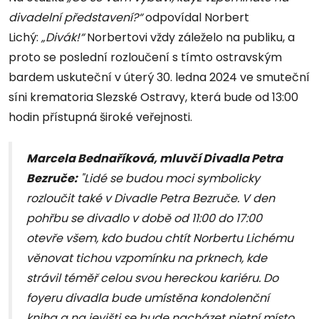
divadelní představení?“
odpovídal Norbert
Lichý:
„Divák!“
Norbertovi vždy záleželo na publiku, a
proto se poslední rozloučení s tímto ostravským
bardem uskuteční v úterý 30. ledna 2024 ve smuteční
síni krematoria Slezské Ostravy, která bude od 13:00
hodin přístupná široké veřejnosti.
Marcela Bednaříková, mluvčí Divadla Petra
Bezruče:
"Lidé se budou moci symbolicky
rozloučit také v Divadle Petra Bezruče. V den
pohřbu se divadlo v době od 11:00 do 17:00
otevře všem, kdo budou chtít Norbertu Lichému
věnovat tichou vzpomínku na prknech, kde
strávil téměř celou svou hereckou kariéru. Do
foyeru divadla bude umístěna kondolenční
kniha a na jevišti se bude nacházet pietní místo,