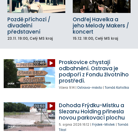
Pozdě příchozí /
Ondřej Havelka a
divadelní
jeho Melody Makers /
představení
koncert
23.11.
19:00
, Celý MS kraj
15.12.
18:00
, Celý MS kraj
Proskovice chystají
02:46
odbahnění. Ostrava je
podpoří z Fondu životního
prostředí.
Včera
9:14
|
Ostrava-město
|
Tomáš Kořistka
Dohoda Frýdku-Místku a
02:53
Slezanu Holding přinesla
novou parkovací plochu
5. srpna 2026
16:12
|
Frýdek-Místek
|
Tomáš
Tikal