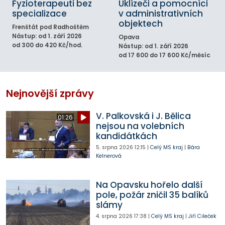
Fyzioterapeuti bez
Uklízeči a pomocníci
specializace
v administrativních
objektech
Frenštát pod Radhoštěm
Nástup: od 1. září 2026
Opava
od 300 do 420 Kč/hod.
Nástup: od 1. září 2026
od 17 600 do 17 600 Kč/měsíc
Nejnovější zprávy
V. Palkovská i J. Bělica
01:26
nejsou na volebních
kandidátkách
5. srpna 2026
12:15
|
Celý MS kraj
|
Bára
Kelnerová
Na Opavsku hořelo další
pole, požár zničil 35 balíků
slámy
4. srpna 2026
17:38
|
Celý MS kraj
|
Jiří Cileček