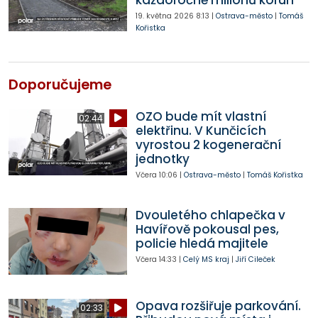
každoročně milionů korun
19. května 2026
8:13
|
Ostrava-město
|
Tomáš
Kořistka
Doporučujeme
OZO bude mít vlastní
02:44
elektřinu. V Kunčicích
vyrostou 2 kogenerační
jednotky
Včera
10:06
|
Ostrava-město
|
Tomáš Kořistka
Dvouletého chlapečka v
Havířově pokousal pes,
policie hledá majitele
Včera
14:33
|
Celý MS kraj
|
Jiří Cileček
Opava rozšiřuje parkování.
02:33