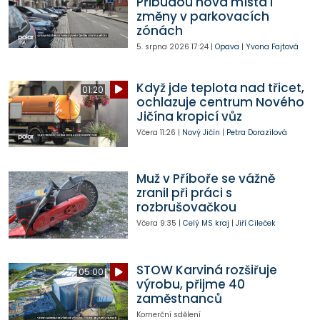
Přibudou nová místa i
změny v parkovacích
zónách
5. srpna 2026
17:24
|
Opava
|
Yvona Fajtová
Když jde teplota nad třicet,
01:20
ochlazuje centrum Nového
Jičína kropicí vůz
Včera
11:26
|
Nový Jičín
|
Petra Dorazilová
Muž v Příboře se vážně
zranil při práci s
rozbrušovačkou
Včera
9:35
|
Celý MS kraj
|
Jiří Cileček
STOW Karviná rozšiřuje
05:00
výrobu, přijme 40
zaměstnanců
Komerční sdělení