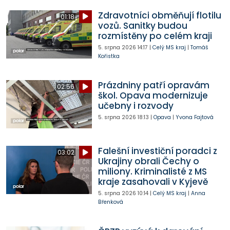
Zdravotníci obměňují flotilu
01:18
vozů. Sanitky budou
rozmístěny po celém kraji
5. srpna 2026
14:17
|
Celý MS kraj
|
Tomáš
Kořistka
Prázdniny patří opravám
02:56
škol. Opava modernizuje
učebny i rozvody
5. srpna 2026
18:13
|
Opava
|
Yvona Fajtová
Falešní investiční poradci z
03:02
Ukrajiny obrali Čechy o
miliony. Kriminalisté z MS
kraje zasahovali v Kyjevě
5. srpna 2026
10:14
|
Celý MS kraj
|
Anna
Břenková