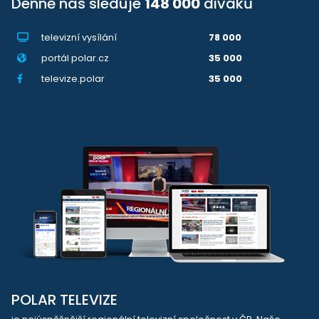
Denně nás sleduje
148 000
diváků
televizní vysílání
78 000
portál polar.cz
35 000
televize.polar
35 000
POLAR TELEVIZE