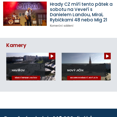
Hrady CZ míří tento pátek a
sobotu na Veveří s
Danielem Landou, Mirai,
Rybičkami 48 nebo Mig 21
Komerční sdělení
Kamery
HAVÍŘOV
NOVÝ JIČÍN
NÁMĚSTÍ REPUBLIKY, HAVÍŘOV
MASARYKOVO NÁMĚSTÍ, NOVÝ JIČÍN