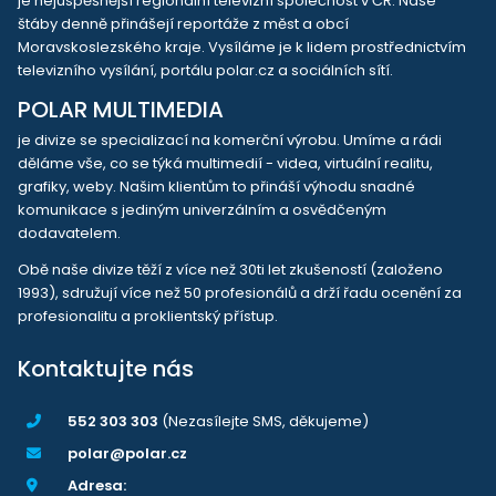
je nejúspěšnější regionální televizní společnost v ČR. Naše
štáby denně přinášejí reportáže z měst a obcí
Moravskoslezského kraje. Vysíláme je k lidem prostřednictvím
televizního vysílání, portálu polar.cz a sociálních sítí.
POLAR MULTIMEDIA
je divize se specializací na komerční výrobu. Umíme a rádi
děláme vše, co se týká multimedií - videa, virtuální realitu,
grafiky, weby. Našim klientům to přináší výhodu snadné
komunikace s jediným univerzálním a osvědčeným
dodavatelem.
Obě naše divize těží z více než 30ti let zkušeností (založeno
1993), sdružují více než 50 profesionálů a drží řadu ocenění za
profesionalitu a proklientský přístup.
Kontaktujte nás
552 303 303
(Nezasílejte SMS, děkujeme)
polar@polar.cz
Adresa: