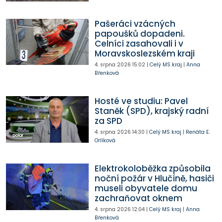
Pašeráci vzácných
papoušků dopadeni.
Celníci zasahovali i v
Moravskoslezském kraji
4. srpna 2026
15:02
|
Celý MS kraj
|
Anna
Břenková
Hosté ve studiu: Pavel
Staněk (SPD), krajský radní
za SPD
4. srpna 2026
14:30
|
Celý MS kraj
|
Renáta E.
Orlíková
Elektrokoloběžka způsobila
noční požár v Hlučíně, hasiči
museli obyvatele domu
zachraňovat oknem
4. srpna 2026
12:04
|
Celý MS kraj
|
Anna
Břenková