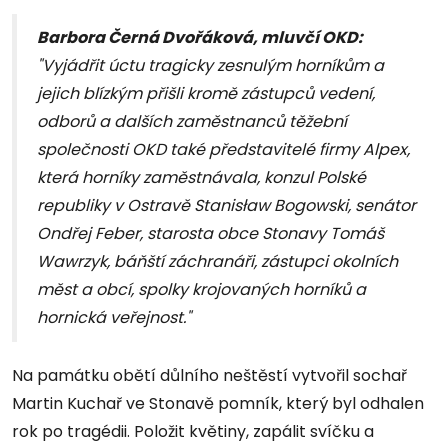
Barbora Černá Dvořáková, mluvčí OKD:
"Vyjádřit úctu tragicky zesnulým horníkům a
jejich blízkým přišli kromě zástupců vedení,
odborů a dalších zaměstnanců těžební
společnosti OKD také představitelé firmy Alpex,
která horníky zaměstnávala, konzul Polské
republiky v Ostravě Stanisław Bogowski, senátor
Ondřej Feber, starosta obce Stonavy Tomáš
Wawrzyk, báňští záchranáři, zástupci okolních
měst a obcí, spolky krojovaných horníků a
hornická veřejnost."
Na památku obětí důlního neštěstí vytvořil sochař
Martin Kuchař ve Stonavě pomník, který byl odhalen
rok po tragédii. Položit květiny, zapálit svíčku a