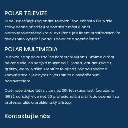
POLAR TELEVIZE
je nejúspěšnější regionální televizní společnost v ČR. Naše
štáby denně přinášejí reportáže z měst a obcí
Moravskoslezského kraje. Vysíláme je k lidem prostřednictvím
televizního vysílání, portálu polar.cz a sociálních sítí.
POLAR MULTIMEDIA
je divize se specializací na komerční výrobu. Umíme a rádi
děláme vše, co se týká multimedií - videa, virtuální realitu,
grafiky, weby. Našim klientům to přináší výhodu snadné
komunikace s jediným univerzálním a osvědčeným
dodavatelem.
Obě naše divize těží z více než 30ti let zkušeností (založeno
1993), sdružují více než 50 profesionálů a drží řadu ocenění za
profesionalitu a proklientský přístup.
Kontaktujte nás