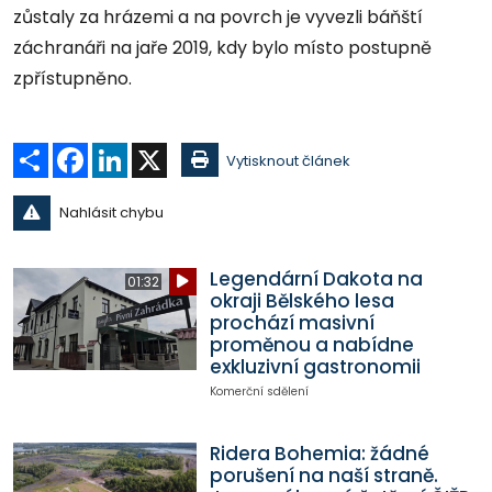
zůstaly za hrázemi a na povrch je vyvezli báňští
záchranáři na jaře 2019, kdy bylo místo postupně
zpřístupněno.
Sdílet
Facebook
LinkedIn
X
Vytisknout článek
Nahlásit chybu
Legendární Dakota na
01:32
okraji Bělského lesa
prochází masivní
proměnou a nabídne
exkluzivní gastronomii
Komerční sdělení
Ridera Bohemia: žádné
porušení na naší straně.