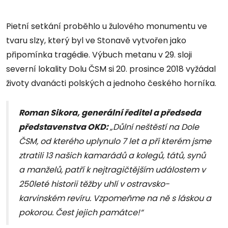
Pietní setkání proběhlo u žulového monumentu ve
tvaru slzy, který byl ve Stonavě vytvořen jako
připomínka tragédie. Výbuch metanu v 29. sloji
severní lokality Dolu ČSM si 20. prosince 2018 vyžádal
životy dvanácti polských a jednoho českého horníka.
Roman Sikora, generální ředitel a předseda
představenstva OKD:
„Důlní neštěstí na Dole
ČSM, od kterého uplynulo 7 let a při kterém jsme
ztratili 13 našich kamarádů a kolegů, tátů, synů
a manželů, patří k nejtragičtějším událostem v
250leté historii těžby uhlí v ostravsko-
karvinském revíru. Vzpomeňme na ně s láskou a
pokorou. Čest jejich památce!“