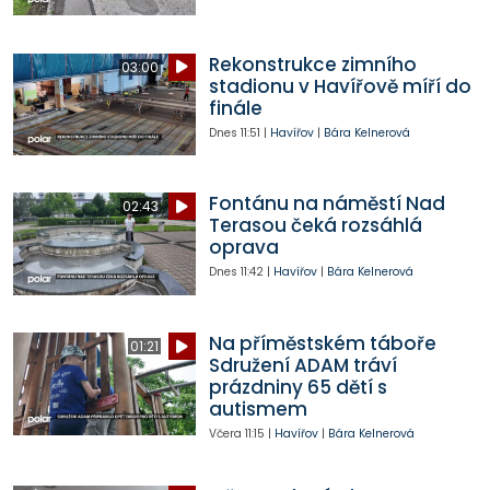
Rekonstrukce zimního
03:00
stadionu v Havířově míří do
finále
Dnes
11:51
|
Havířov
|
Bára Kelnerová
Fontánu na náměstí Nad
02:43
Terasou čeká rozsáhlá
oprava
Dnes
11:42
|
Havířov
|
Bára Kelnerová
Na příměstském táboře
01:21
Sdružení ADAM tráví
prázdniny 65 dětí s
autismem
Včera
11:15
|
Havířov
|
Bára Kelnerová