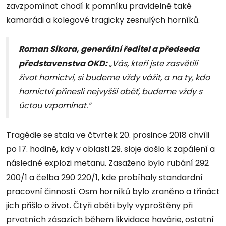
zavzpomínat chodí k pomníku pravidelně také
kamarádi a kolegové tragicky zesnulých horníků.
Roman Sikora, generální ředitel a předseda
představenstva OKD:
„
Vás, kteří jste zasvětili
život hornictví, si budeme vždy vážit, a na ty, kdo
hornictví přinesli nejvyšší oběť, budeme vždy s
úctou vzpomínat.“
Tragédie se stala ve čtvrtek 20. prosince 2018 chvíli
po 17. hodině, kdy v oblasti 29. sloje došlo k zapálení a
následné explozi metanu. Zasaženo bylo rubání 292
200/1 a čelba 290 220/1, kde probíhaly standardní
pracovní činnosti. Osm horníků bylo zraněno a třináct
jich přišlo o život. Čtyři oběti byly vyproštěny při
prvotních zásazích během likvidace havárie, ostatní