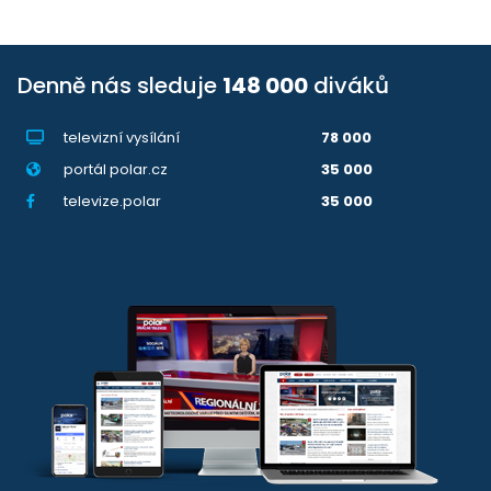
Denně nás sleduje
148 000
diváků
televizní vysílání
78 000
portál polar.cz
35 000
televize.polar
35 000