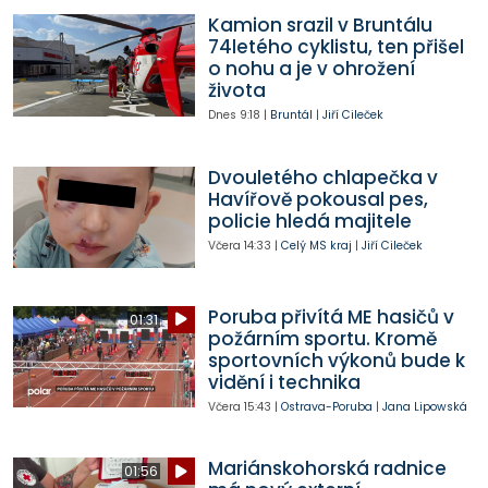
Kamion srazil v Bruntálu
74letého cyklistu, ten přišel
o nohu a je v ohrožení
života
Dnes
9:18
|
Bruntál
|
Jiří Cileček
Dvouletého chlapečka v
Havířově pokousal pes,
policie hledá majitele
Včera
14:33
|
Celý MS kraj
|
Jiří Cileček
Poruba přivítá ME hasičů v
01:31
požárním sportu. Kromě
sportovních výkonů bude k
vidění i technika
Včera
15:43
|
Ostrava-Poruba
|
Jana Lipowská
Mariánskohorská radnice
01:56