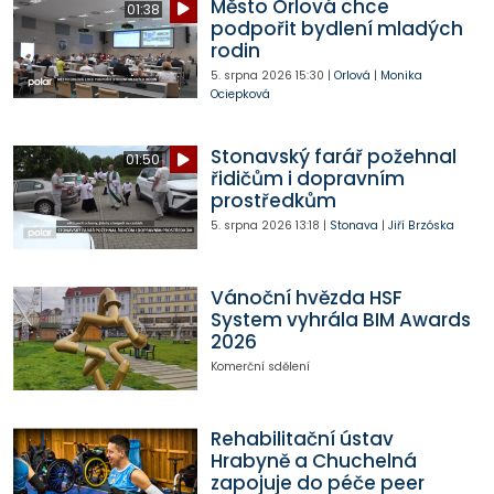
Město Orlová chce
01:38
podpořit bydlení mladých
rodin
5. srpna 2026
15:30
|
Orlová
|
Monika
Ociepková
Stonavský farář požehnal
01:50
řidičům i dopravním
prostředkům
5. srpna 2026
13:18
|
Stonava
|
Jiří Brzóska
Vánoční hvězda HSF
System vyhrála BIM Awards
2026
Komerční sdělení
Rehabilitační ústav
Hrabyně a Chuchelná
zapojuje do péče peer