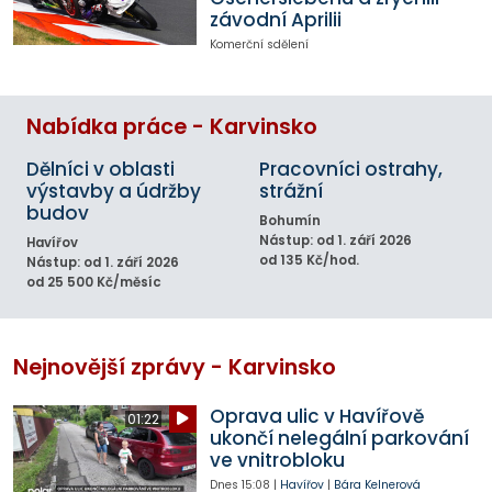
závodní Aprilii
Komerční sdělení
Nabídka práce - Karvinsko
Dělníci v oblasti
Pracovníci ostrahy,
výstavby a údržby
strážní
budov
Bohumín
Nástup: od 1. září 2026
Havířov
od 135 Kč/hod.
Nástup: od 1. září 2026
od 25 500 Kč/měsíc
Nejnovější zprávy - Karvinsko
Oprava ulic v Havířově
01:22
ukončí nelegální parkování
ve vnitrobloku
Dnes
15:08
|
Havířov
|
Bára Kelnerová