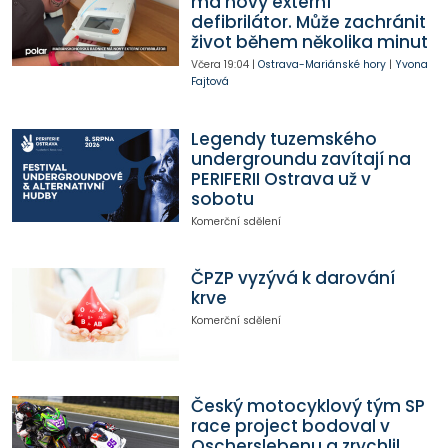
má nový externí
defibrilátor. Může zachránit
život během několika minut
Včera
19:04
|
Ostrava-Mariánské hory
|
Yvona
Fajtová
Legendy tuzemského
undergroundu zavítají na
PERIFERII Ostrava už v
sobotu
Komerční sdělení
ČPZP vyzývá k darování
krve
Komerční sdělení
Český motocyklový tým SP
race project bodoval v
Oscherslebenu a zrychlil