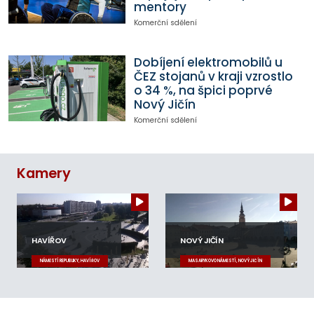
mentory
Komerční sdělení
Dobíjení elektromobilů u
ČEZ stojanů v kraji vzrostlo
o 34 %, na špici poprvé
Nový Jičín
Komerční sdělení
Kamery
HAVÍŘOV
NOVÝ JIČÍN
NÁMĚSTÍ REPUBLIKY, HAVÍŘOV
MASARYKOVO NÁMĚSTÍ, NOVÝ JIČÍN