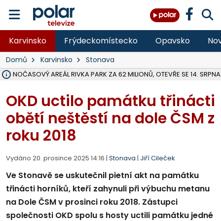
Karvinsko
Frýdeckomístecko
Opavsko
Nov
Domů
Karvinsko
Stonava
VOLNOČASOVÝ AREÁL RIVKA PARK ZA 62 MILIONŮ, OTEVŘE SE 14. SRPNA
NA SLEZSKÉ HARTĚ PŘIBYLO SINIC, VODA MÁ HORŠÍ KVALITU, HYGIENI
ÚOHS DAL ZÁTORU POKUTU 100 000 ZA CHYBY V ZAKÁZCE NA OBN
AREÁL LODIČEK V KARVINÉ SE PŘIPRAVUJE NA VELKOU REKONSTRUKC
KARVINÁ ZNÁ BUDOUCÍ PODOBU AREÁLU LODIČKY V PARKU BOŽEN
CYKLISTU (74) SRAZIL V BRUNTÁLU KAMION, JE V OHROŽENÍ ŽIVOTA,
POLICIE HLEDÁ PŘÍPADNÉ SVĚDKY, KTEŘÍ POMŮŽOU OBJASNIT PRŮ
RADNÍ OSTRAVY A POSLANKYNĚ A. HOFFMANNOVÁ ZA PIRÁTY PODA
NA POSTUP MINISTERSTVA ŽIVOTNÍHO PROSTŘEDÍ V KAUZE HALDY 
MUŽ V PŘÍBOŘE SE VÁŽNĚ ZRANIL PŘI PRÁCI S ROZBRUŠOVAČKOU, I
SLEZSKÁ OSTRAVA PŘIPRAVUJE PROJEKTOVOU DOKUMENTACI PRO 
PODEZŘELÝ BALÍČEK ZASTAVIL PROVOZ NA NÁDRAŽÍ VE F-M, ČEKÁ 
CHLAPEČKA (2) V HAVÍŘOVĚ POKOUSAL PES, POLICIE HLEDÁ MAJITEL
MS KRAJ VYBUDUJE ZA 40 MILIONŮ V JABLUNKOVĚ NOVÝ MOST PŘES O
FOTBALISTA LAURI LAINE SE VRACÍ Z BANÍKU OSTRAVA NA PŮL ROK
OKD uctilo památku třinácti
obětí neštěstí na dole ČSM z
roku 2018
Vydáno 20. prosince 2025 14:16 |
Stonava
|
Jiří Cileček
Ve Stonavě se uskutečnil pietní akt na památku
třinácti horníků, kteří zahynuli při výbuchu metanu
na Dole ČSM v prosinci roku 2018. Zástupci
společnosti OKD spolu s hosty uctili památku jedné