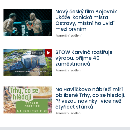
Nový český film Bojovník
ukáže ikonická místa
Ostravy, místní ho uvidí
mezi prvními
Komerční sdělení
STOW Karviná rozšiřuje
05:00
výrobu, přijme 40
zaměstnanců
Komerční sdělení
Na Havlíčkovo nábřeží míří
oblíbené Trhy, co se hledají.
Přivezou novinky i více než
čtyřicet stánků
Komerční sdělení