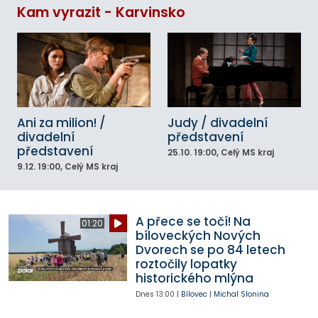
Kam vyrazit - Karvinsko
Ani za milion! /
Judy / divadelní
divadelní
představení
představení
25.10.
19:00
, Celý MS kraj
9.12.
19:00
, Celý MS kraj
A přece se točí! Na
01:20
bíloveckých Nových
Dvorech se po 84 letech
roztočily lopatky
historického mlýna
Dnes
13:00
|
Bílovec
|
Michal Slonina