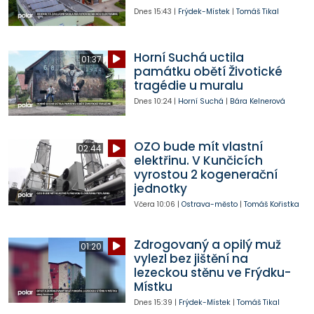
Dnes
15:43
|
Frýdek-Místek
|
Tomáš Tikal
Horní Suchá uctila
01:37
památku obětí Životické
tragédie u muralu
Dnes
10:24
|
Horní Suchá
|
Bára Kelnerová
OZO bude mít vlastní
02:44
elektřinu. V Kunčicích
vyrostou 2 kogenerační
jednotky
Včera
10:06
|
Ostrava-město
|
Tomáš Kořistka
Zdrogovaný a opilý muž
01:20
vylezl bez jištění na
lezeckou stěnu ve Frýdku-
Místku
Dnes
15:39
|
Frýdek-Místek
|
Tomáš Tikal