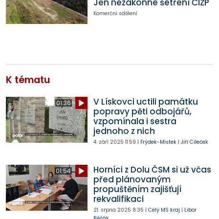
Jen nezákonné šetření ČIŽP
Komerční sdělení
K tématu
V Lískovci uctili památku
01:36
popravy pěti odbojářů,
vzpomínala i sestra
jednoho z nich
4. září 2025
11:59
|
Frýdek-Místek
|
Jiří Cileček
Horníci z Dolu ČSM si už včas
01:54
před plánovaným
propuštěním zajišťují
rekvalifikaci
21. srpna 2025
8:35
|
Celý MS kraj
|
Libor
Běčák