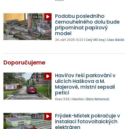
Podobu posledního
04:19
černouhelného dolu bude
připomínat papírový
model
24. září 2025
13:23
|
Celý MS kraj
|
Libor Běčák
Doporučujeme
Havířov řeší parkování v
02:38
ulicích Haškova a M.
Majerové, místní sepsali
petici
Dnes
11:56
|
Havířov
|
Bára Kelnerová
Frýdek-Místek pokračuje v
02:53
instalaci fotovoltaických
elektráren