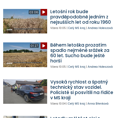
Letošní rok bude
03:06
pravděpodobně jedním z
nejsušších let od roku 1960
Včera
10:05
|
Celý MS kraj
|
Andrea Holeszová
Během letoška prozatím
01:27
spadlo nejméně srážek za
60 let. Sucho bude ještě
horší
Včera
10:05
|
Celý MS kraj
|
Andrea Holeszová
Vysoká rychlost a špatný
technický stav vozidel.
Policisté si posvítili na řidiče
v MS kraji
Včera
10:04
|
Celý MS kraj
|
Anna Břenková