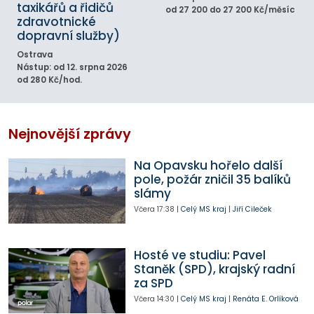
taxikářů a řidičů
od 27 200 do 27 200 Kč/měsíc
zdravotnické
dopravní služby)
Ostrava
Nástup: od 12. srpna 2026
od 280 Kč/hod.
Nejnovější zprávy
Na Opavsku hořelo další
pole, požár zničil 35 balíků
slámy
Včera
17:38
|
Celý MS kraj
|
Jiří Cileček
Hosté ve studiu: Pavel
Staněk (SPD), krajský radní
za SPD
Včera
14:30
|
Celý MS kraj
|
Renáta E. Orlíková