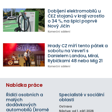
Dobíjení elektromobilů u
ČEZ stojanů v kraji vzrostlo
o 34 %, na špici poprvé
Nový Jičín
Komerční sdělení
Hrady CZ míří tento pátek a
sobotu na Veveří s
Danielem Landou, Mirai,
Rybičkami 48 nebo Mig 21
Komerční sdělení
Nabídka práce
Řidiči osobních a
Specialisté v sociální
malých
oblasti
dodávkových
Ostrava
automobilů (kromě
Nástup: od 1. září 2026