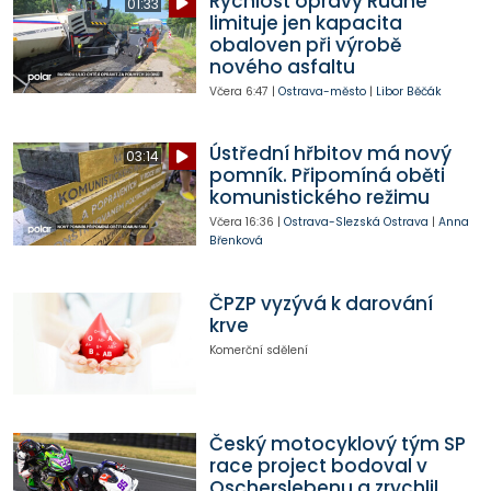
Rychlost opravy Rudné
01:33
limituje jen kapacita
obaloven při výrobě
nového asfaltu
Včera
6:47
|
Ostrava-město
|
Libor Běčák
Ústřední hřbitov má nový
03:14
pomník. Připomíná oběti
komunistického režimu
Včera
16:36
|
Ostrava-Slezská Ostrava
|
Anna
Břenková
ČPZP vyzývá k darování
krve
Komerční sdělení
Český motocyklový tým SP
race project bodoval v
Oscherslebenu a zrychlil