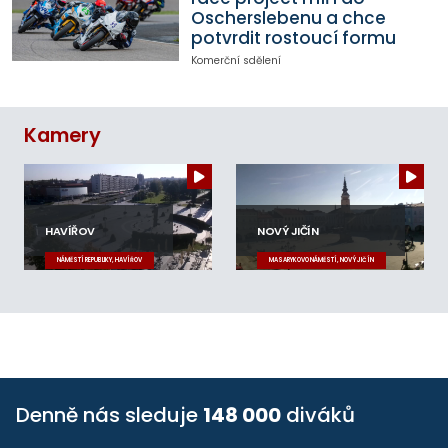
Oscherslebenu a chce
potvrdit rostoucí formu
Komerční sdělení
Kamery
HAVÍŘOV
NOVÝ JIČÍN
NÁMĚSTÍ REPUBLIKY, HAVÍŘOV
MASARYKOVO NÁMĚSTÍ, NOVÝ JIČÍN
Denně nás sleduje
148 000
diváků