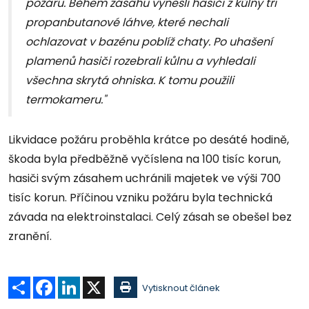
požáru. Během zásahu vynesli hasiči z kůlny tři
propanbutanové láhve, které nechali
ochlazovat v bazénu poblíž chaty. Po uhašení
plamenů hasiči rozebrali kůlnu a vyhledali
všechna skrytá ohniska. K tomu použili
termokameru."
Likvidace požáru proběhla krátce po desáté hodině,
škoda byla předběžně vyčíslena na 100 tisíc korun,
hasiči svým zásahem uchránili majetek ve výši 700
tisíc korun. Příčinou vzniku požáru byla technická
závada na elektroinstalaci. Celý zásah se obešel bez
zranění.
Sdílet
Facebook
LinkedIn
X
Vytisknout článek