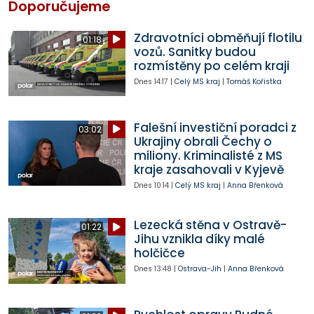
Doporučujeme
Zdravotníci obměňují flotilu
01:18
vozů. Sanitky budou
rozmístěny po celém kraji
Dnes
14:17
|
Celý MS kraj
|
Tomáš Kořistka
Falešní investiční poradci z
03:02
Ukrajiny obrali Čechy o
miliony. Kriminalisté z MS
kraje zasahovali v Kyjevě
Dnes
10:14
|
Celý MS kraj
|
Anna Břenková
Lezecká stěna v Ostravě-
01:22
Jihu vznikla díky malé
holčičce
Dnes
13:48
|
Ostrava-Jih
|
Anna Břenková