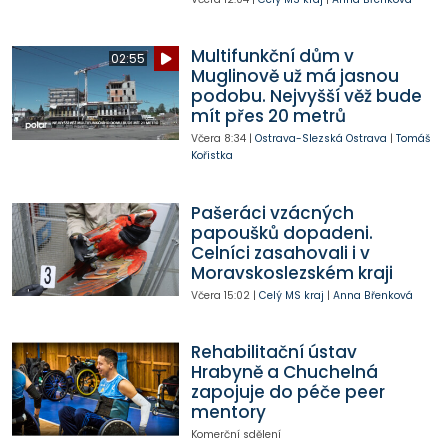
Multifunkční dům v
02:55
Muglinově už má jasnou
podobu. Nejvyšší věž bude
mít přes 20 metrů
Včera
8:34
|
Ostrava-Slezská Ostrava
|
Tomáš
Kořistka
Pašeráci vzácných
papoušků dopadeni.
Celníci zasahovali i v
Moravskoslezském kraji
Včera
15:02
|
Celý MS kraj
|
Anna Břenková
Rehabilitační ústav
Hrabyně a Chuchelná
zapojuje do péče peer
mentory
Komerční sdělení