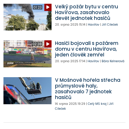
Velký požár bytu v centru
01:23
Havířova, zasahovalo
devět jednotek hasičů
20. srpna 2025
15:14
|
Havířov
|
Jiří Cileček
Hasiči bojovali s požárem
02:38
domu v centru Havířova,
jeden člověk zemřel
20. srpna 2025
17:14
|
Havířov
|
Bára Kelnerová
V Mošnově hořela střecha
průmyslové haly,
zasahovalo 7 jednotek
hasičů
14. srpna 2025
19:29
|
Celý MS kraj
|
Jiří
Cileček