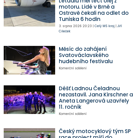
Letadlu měl téct olej z
motoru. Lidé v Brně a
Ostravě čekali na odlet do
Tuniska 6 hodin
3. srpna 2026
20:23
|
Celý MS kraj
|
Jiří
Cileček
Měsíc do zahájení
Svatováclavského
hudebního festivalu
Komerční sdělení
Déšť Ladnou Čeladnou
nezastavil. Jana Kirschner a
Aneta Langerová uzavřely
11. ročník
Komerční sdělení
Český motocyklový tým SP
race project míří do