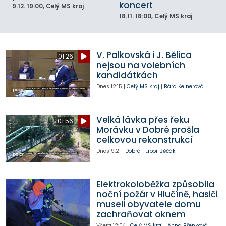
koncert
9.12.
19:00
, Celý MS kraj
18.11.
18:00
, Celý MS kraj
V. Palkovská i J. Bělica
01:26
nejsou na volebních
kandidátkách
Dnes
12:15
|
Celý MS kraj
|
Bára Kelnerová
Velká lávka přes řeku
01:56
Morávku v Dobré prošla
celkovou rekonstrukcí
Dnes
9:21
|
Dobrá
|
Libor Běčák
Elektrokoloběžka způsobila
noční požár v Hlučíně, hasiči
museli obyvatele domu
zachraňovat oknem
Včera
12:04
|
Celý MS kraj
|
Anna Břenková