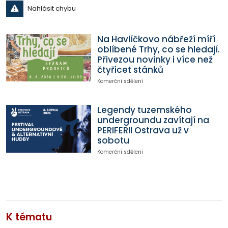
Nahlásit chybu
Na Havlíčkovo nábřeží míří
oblíbené Trhy, co se hledají.
Přivezou novinky i více než
čtyřicet stánků
Komerční sdělení
Legendy tuzemského
undergroundu zavítají na
PERIFERII Ostrava už v
sobotu
Komerční sdělení
K tématu