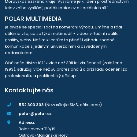
Moravskoslezského kraje. Vysíláme je k lidem prostřednictvím
televizního vysílání, portálu polar.cz a sociálních sítí.
POLAR MULTIMEDIA
je divize se specializací na komerční výrobu. Umíme a rádi
děláme vše, co se týká multimedií - videa, virtuální realitu,
grafiky, weby. Našim klientům to přináší výhodu snadné
komunikace s jediným univerzálním a osvědčeným
dodavatelem.
Obě naše divize těží z více než 30ti let zkušeností (založeno
1993), sdružují více než 50 profesionálů a drží řadu ocenění za
profesionalitu a proklientský přístup.
Kontaktujte nás
552 303 303
(Nezasílejte SMS, děkujeme)
polar@polar.cz
Adresa:
Boleslavova 710/19
Ostrava-Mariánské Hory