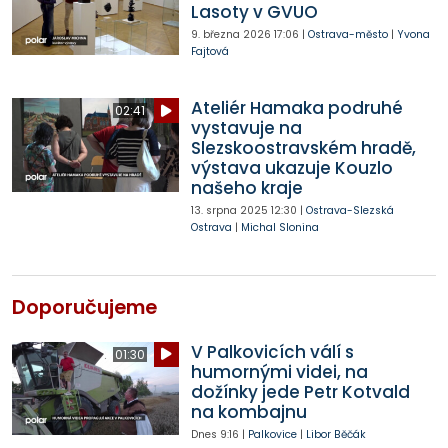
Lasoty v GVUO
9. března 2026
17:06
|
Ostrava-město
|
Yvona
Fajtová
Ateliér Hamaka podruhé
02:41
vystavuje na
Slezskoostravském hradě,
výstava ukazuje Kouzlo
našeho kraje
13. srpna 2025
12:30
|
Ostrava-Slezská
Ostrava
|
Michal Slonina
Doporučujeme
V Palkovicích válí s
01:30
humornými videi, na
dožínky jede Petr Kotvald
na kombajnu
Dnes
9:16
|
Palkovice
|
Libor Běčák