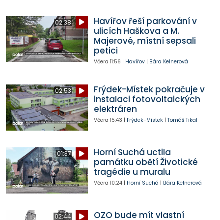
Havířov řeší parkování v
02:38
ulicích Haškova a M.
Majerové, místní sepsali
petici
Včera
11:56
|
Havířov
|
Bára Kelnerová
Frýdek-Místek pokračuje v
02:53
instalaci fotovoltaických
elektráren
Včera
15:43
|
Frýdek-Místek
|
Tomáš Tikal
Horní Suchá uctila
01:37
památku obětí Životické
tragédie u muralu
Včera
10:24
|
Horní Suchá
|
Bára Kelnerová
OZO bude mít vlastní
02:44