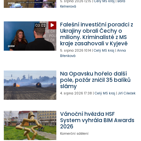
5. srpna 2026
12:15
|
Celý MS kraj
|
Bára
Kelnerová
Falešní investiční poradci z
03:02
Ukrajiny obrali Čechy o
miliony. Kriminalisté z MS
kraje zasahovali v Kyjevě
5. srpna 2026
10:14
|
Celý MS kraj
|
Anna
Břenková
Na Opavsku hořelo další
pole, požár zničil 35 balíků
slámy
4. srpna 2026
17:38
|
Celý MS kraj
|
Jiří Cileček
Vánoční hvězda HSF
System vyhrála BIM Awards
2026
Komerční sdělení