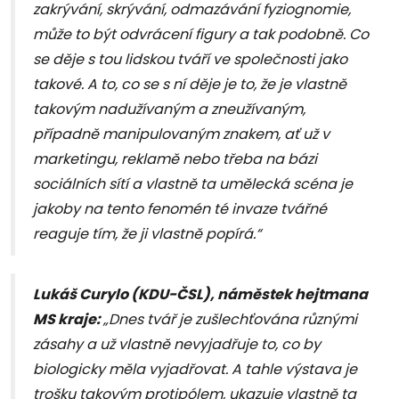
zakrývání, skrývání, odmazávání fyziognomie,
může to být odvrácení figury a tak podobně. Co
se děje s tou lidskou tváří ve společnosti jako
takové. A to, co se s ní děje je to, že je vlastně
takovým nadužívaným a zneužívaným,
případně manipulovaným znakem, ať už v
marketingu, reklamě nebo třeba na bázi
sociálních sítí a vlastně ta umělecká scéna je
jakoby na tento fenomén té invaze tvářné
reaguje tím, že ji vlastně popírá.“
Lukáš Curylo (KDU-ČSL), náměstek hejtmana
MS kraje:
„Dnes tvář je zušlechťována různými
zásahy a už vlastně nevyjadřuje to, co by
biologicky měla vyjadřovat. A tahle výstava je
trošku takovým protipólem, ukazuje vlastně ta