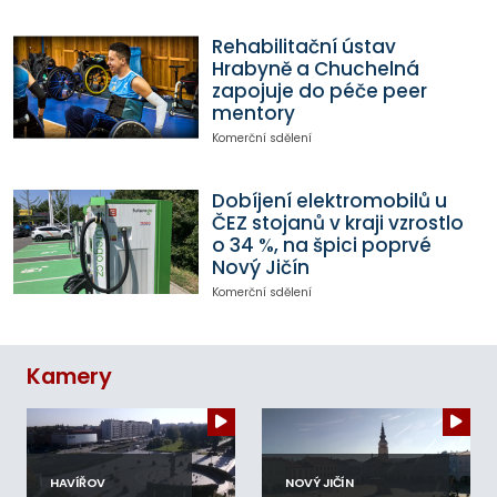
Rehabilitační ústav
Hrabyně a Chuchelná
zapojuje do péče peer
mentory
Komerční sdělení
Dobíjení elektromobilů u
ČEZ stojanů v kraji vzrostlo
o 34 %, na špici poprvé
Nový Jičín
Komerční sdělení
Kamery
HAVÍŘOV
NOVÝ JIČÍN