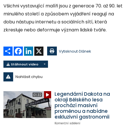
Všichni vystavující malíři jsou z generace 70. až 90. let
minulého století a způsobem vyjádření reagují na
dobu nástupu internetu a sociálních sítí, která
zkresluje nebo deformuje význam lidské tváře.
Sdílet
Facebook
LinkedIn
X
Vytisknout článek
Stáhnout video
Nahlásit chybu
Legendární Dakota na
01:32
okraji Bělského lesa
prochází masivní
proměnou a nabídne
exkluzivní gastronomii
Komerční sdělení