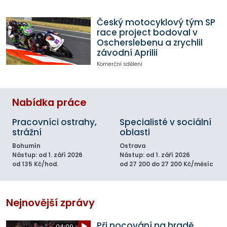
Český motocyklový tým SP
race project bodoval v
Oscherslebenu a zrychlil
závodní Aprilii
Komerční sdělení
Nabídka práce
Pracovníci ostrahy,
Specialisté v sociální
strážní
oblasti
Bohumín
Ostrava
Nástup: od 1. září 2026
Nástup: od 1. září 2026
od 135 Kč/hod.
od 27 200 do 27 200 Kč/měsíc
Nejnovější zprávy
Při nocování na hradě
04:09