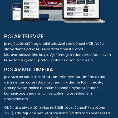
POLAR TELEVIZE
je nejúspěšnější regionální televizní společnost v ČR. Naše
štáby denně přinášejí reportáže z měst a obcí
Moravskoslezského kraje. Vysíláme je k lidem prostřednictvím
televizního vysílání, portálu polar.cz a sociálních sítí.
POLAR MULTIMEDIA
je divize se specializací na komerční výrobu. Umíme a rádi
děláme vše, co se týká multimedií - videa, virtuální realitu,
grafiky, weby. Našim klientům to přináší výhodu snadné
komunikace s jediným univerzálním a osvědčeným
dodavatelem.
Obě naše divize těží z více než 30ti let zkušeností (založeno
1993), sdružují více než 50 profesionálů a drží řadu ocenění za