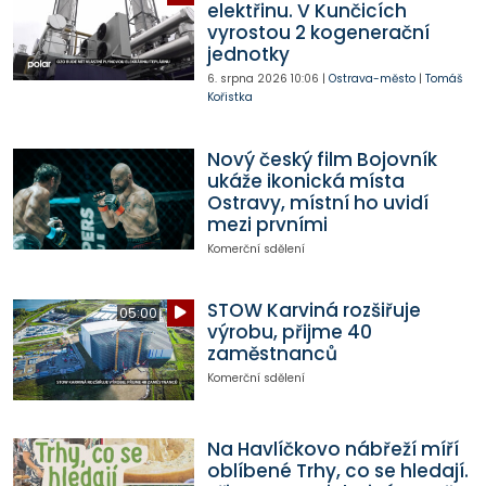
elektřinu. V Kunčicích
vyrostou 2 kogenerační
jednotky
6. srpna 2026
10:06
|
Ostrava-město
|
Tomáš
Kořistka
Nový český film Bojovník
ukáže ikonická místa
Ostravy, místní ho uvidí
mezi prvními
Komerční sdělení
STOW Karviná rozšiřuje
05:00
výrobu, přijme 40
zaměstnanců
Komerční sdělení
Na Havlíčkovo nábřeží míří
oblíbené Trhy, co se hledají.