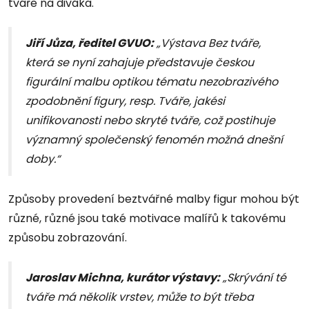
tváře na diváka.
Jiří Jůza, ředitel GVUO:
„Výstava Bez tváře,
která se nyní zahajuje představuje českou
figurální malbu optikou tématu nezobrazivého
zpodobnění figury, resp. Tváře, jakési
unifikovanosti nebo skryté tváře, což postihuje
významný společenský fenomén možná dnešní
doby.“
Způsoby provedení beztvářné malby figur mohou být
různé, různé jsou také motivace malířů k takovému
způsobu zobrazování.
Jaroslav Michna, kurátor výstavy:
„Skrývání té
tváře má několik vrstev, může to být třeba