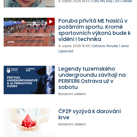
6. srpna 2026
14:33
|
Celý MS kraj
|
Jiří Cileček
Poruba přivítá ME hasičů v
01:31
požárním sportu. Kromě
sportovních výkonů bude k
vidění i technika
6. srpna 2026
15:43
|
Ostrava-Poruba
|
Jana
Lipowská
Legendy tuzemského
undergroundu zavítají na
PERIFERII Ostrava už v
sobotu
Komerční sdělení
ČPZP vyzývá k darování
krve
Komerční sdělení