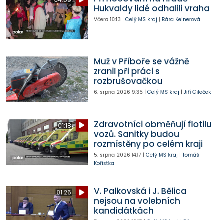
Hukvaldy lidé odhalili vraha
Včera
10:13
|
Celý MS kraj
|
Bára Kelnerová
Muž v Příboře se vážně
zranil při práci s
rozbrušovačkou
6. srpna 2026
9:35
|
Celý MS kraj
|
Jiří Cileček
Zdravotníci obměňují flotilu
01:18
vozů. Sanitky budou
rozmístěny po celém kraji
5. srpna 2026
14:17
|
Celý MS kraj
|
Tomáš
Kořistka
V. Palkovská i J. Bělica
01:26
nejsou na volebních
kandidátkách