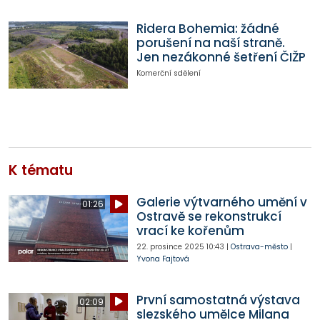
Ridera Bohemia: žádné
porušení na naší straně.
Jen nezákonné šetření ČIŽP
Komerční sdělení
K tématu
Galerie výtvarného umění v
01:26
Ostravě se rekonstrukcí
vrací ke kořenům
22. prosince 2025
10:43
|
Ostrava-město
|
Yvona Fajtová
První samostatná výstava
02:09
slezského umělce Milana