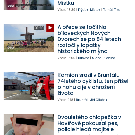
Místku
Včera
15:39
|
Frýdek-Místek
|
Tomáš Tikal
A přece se točí! Na
01:20
bíloveckých Nových
Dvorech se po 84 letech
roztočily lopatky
historického mlýna
Včera
13:00
|
Bílovec
|
Michal Slonina
Kamion srazil v Bruntálu
74letého cyklistu, ten přišel
o nohu a je v ohrožení
života
Včera
9:18
|
Bruntál
|
Jiří Cileček
Dvouletého chlapečka v
Havířově pokousal pes,
policie hledá majitele