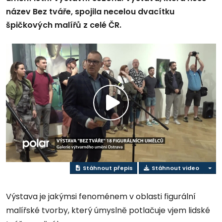
název Bez tváře, spojila necelou dvacítku
špičkových malířů z celé ČR.
Přehrát
video
Stáhnout přepis
Stáhnout video
Výstava je jakýmsi fenoménem v oblasti figurální
malířské tvorby, který úmyslně potlačuje vjem lidské