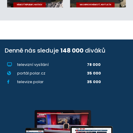
NÁMĚSTÍ REPUBLIKY, HAVÍŘOV
MASARYKOVO NÁMĚSTÍ, NOVÝ JIČÍN
Denně nás sleduje
148 000
diváků
televizní vysílání
78 000
portál polar.cz
35 000
televize.polar
35 000