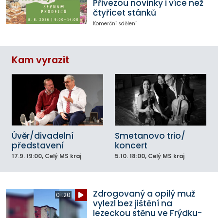
Přivezou novinky i více než
čtyřicet stánků
Komerční sdělení
Kam vyrazit
Úvěr/divadelní
Smetanovo trio/
představení
koncert
17.9.
19:00
, Celý MS kraj
5.10.
18:00
, Celý MS kraj
Zdrogovaný a opilý muž
01:20
vylezl bez jištění na
lezeckou stěnu ve Frýdku-