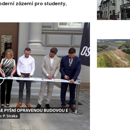
derní zázemí pro studenty,
řehrát
ideo