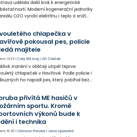
trava udělala další krok k energetické
běstačnosti. Moderní kogenerační jednotky
areálu OZO vyrobí elektřinu i teplo a sníží
klady i emise. Malou elektrárnu postaví
olia přímo v Kunčicích.
vouletého chlapečka v
avířově pokousal pes, policie
ledá majitele
era
14:33
|
Celý MS kraj
|
Jiří Cileček
klivé zranění v obličeji utrpěl teprve
ouletý chlapeček v Havířově. Podle policie i
íbuzných ho napadl pes, který pobíhal bez
dítka a náhubku. Majitel psa údajně z místa
ešel. Případem už se zabývá policie, která
oruba přivítá ME hasičů v
jitele psa hledá.
ožárním sportu. Kromě
portovních výkonů bude k
idění i technika
era
15:43
|
Ostrava-Poruba
|
Jana Lipowská