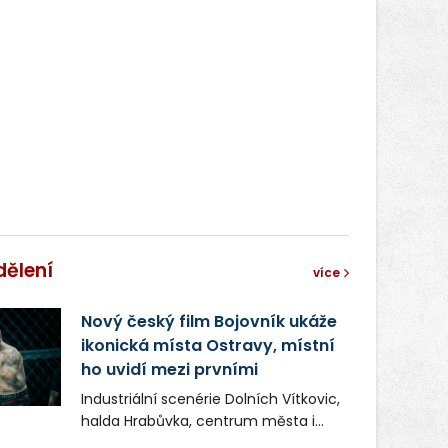
dělení
více
Nový český film Bojovník ukáže
ikonická místa Ostravy, místní
ho uvidí mezi prvními
Industriální scenérie Dolních Vítkovic,
halda Hrabůvka, centrum města i
další ikonická místa Ostravy se objeví