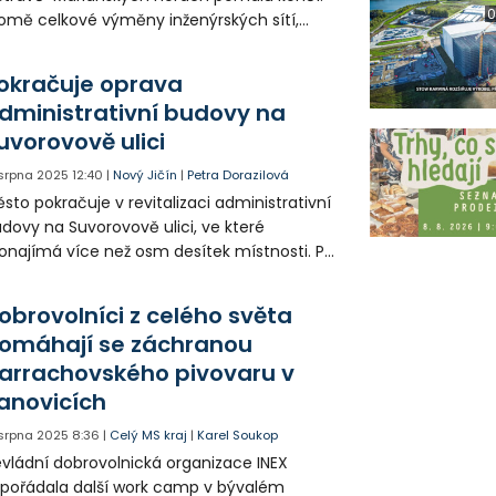
0
omě celkové výměny inženýrských sítí,
de mít ulice nový povrch a projekt
matuje i na změnu klimatu řadou zelených
okračuje oprava
rav, které zlepší životní podmínky občanů
dministrativní budovy na
jen esteticky.
uvorovově ulici
 srpna 2025
12:40
|
Nový Jičín
|
Petra Dorazilová
sto pokračuje v revitalizaci administrativní
dovy na Suvorovově ulici, ve které
onajímá více než osm desítek místnosti. Po
ňské výměně oken a opravě fasády teď
áce probíhají v interiéru.
obrovolníci z celého světa
omáhají se záchranou
arrachovského pivovaru v
anovicích
. srpna 2025
8:36
|
Celý MS kraj
|
Karel Soukop
vládní dobrovolnická organizace INEX
pořádala další work camp v bývalém