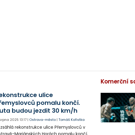
Komerční s
ekonstrukce ulice
řemyslovců pomalu končí.
uta budou jezdit 30 km/h
. srpna 2025
13:17
|
Ostrava-město
|
Tomáš Kořistka
zsáhlá rekonstrukce ulice Přemyslovců v
travě-Mariánských Horách pomalu končí.