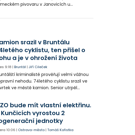
meckém pivovaru v Janovicích u
mařova. Prací na záchraně a obnově
valého pivovaru a účastnili dobrovolníci z
lého světa. Jednalo se především o
udenty hned z několika světadílů.
amion srazil v Bruntálu
4letého cyklistu, ten přišel o
ohu a je v ohrožení života
es
9:18
|
Bruntál
|
Jiří Cileček
untálští kriminalisté prověřují velmi vážnou
pravní nehodu. 74letého cyklistu srazil ve
vrtek ve městě kamion. Senior utrpěl
vastující zranění nohy a v ohrožení života
l letecky přepraven do nemocnice. Policie
ZO bude mít vlastní elektřinu.
edá případné svědky.
 Kunčicích vyrostou 2
ogenerační jednotky
era
10:06
|
Ostrava-město
|
Tomáš Kořistka