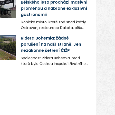
Bělského lesa prochází masivní
proměnou a nabídne exkluzivní
gastronomii
Ikonické místo, které zná snad každý
Ostravan, restaurace Dakota, píše
novou kapitolu. Silná mateřská
Ridera Bohemia: žádné
společnost Dang Investment Group
porušení na naší straně. Jen
s.r.o. investuje do projektu přes 50
nezákonné šetření ČIŽP
milionů korun. Cílem je přinést
Ostravě dva špičkové gastronomické
Společnost Ridera Bohemia, proti
koncepty, které v regionu dosud
které bylo Českou inspekcí životního
chyběly, luxusní středomořskou
prostředí (ČIŽP) čtyři roky vedeno
kuchyni a autentickou asijskou
vykonstruované řízení, při realizaci
gastronomii.
OVS na heřmanické haldě
postupovala v souladu se zákonem a
zadáním státního podniku DIAMO a v
této souvislosti nelze hovořit o
žádném odpadu. Ridera od počátku
označovala řízení ČIŽP za nezákonné
a domáhala se práva na spravedlivý