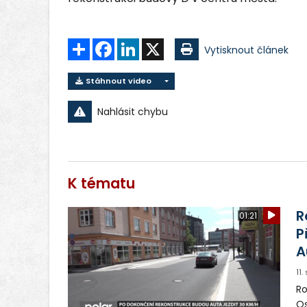
Sdílet
Facebook
LinkedIn
X
Vytisknout článek
Stáhnout video
Nahlásit chybu
K tématu
R
01:21
P
A
11
Ro
Os