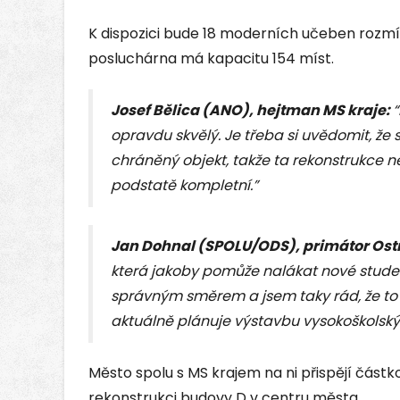
K dispozici bude 18 moderních učeben rozmí
posluchárna má kapacitu 154 míst.
Josef Bělica (ANO), hejtman MS kraje:
“
opravdu skvělý. Je třeba si uvědomit, ž
chráněný objekt, takže ta rekonstrukce 
podstatě kompletní.”
Jan Dohnal (SPOLU/ODS), primátor Ost
která jakoby pomůže nalákat nové studen
správným směrem a jsem taky rád, že to 
aktuálně plánuje výstavbu vysokoškolskýc
Město spolu s MS krajem na ni přispějí částk
rekonstrukci budovy D v centru města.