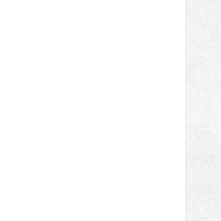
novinek, které v Ostravě běžně
nepotkají.