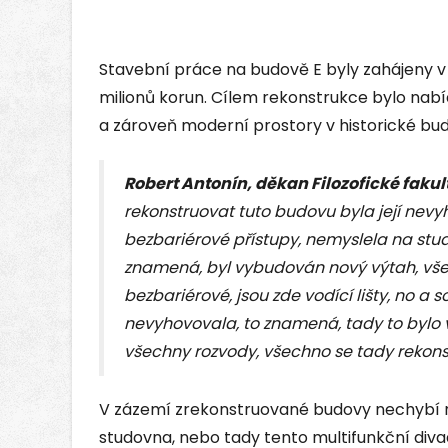
Stavební práce na budově E byly zahájeny v 
milionů korun. Cílem rekonstrukce bylo nabí
a zároveň moderní prostory v historické bud
Robert Antonín, děkan Filozofické fakul
rekonstruovat tuto budovu byla její nevy
bezbariérové přístupy, nemyslela na stud
znamená, byl vybudován nový výtah, vše
bezbariérové, jsou zde vodící lišty, no a
nevyhovovala, to znamená, tady to bylo v
všechny rozvody, všechno se tady rekons
V zázemí zrekonstruované budovy nechybí n
studovna, nebo tady tento multifunkční divad