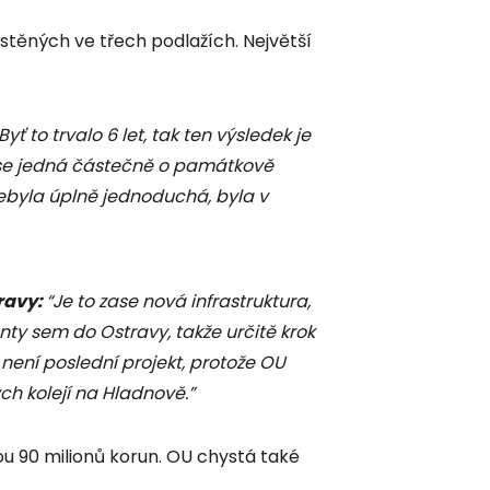
stěných ve třech podlažích. Největší
Byť to trvalo 6 let, tak ten výsledek je
e se jedná částečně o památkově
nebyla úplně jednoduchá, byla v
ravy:
“Je to zase nová infrastruktura,
ty sem do Ostravy, takže určitě krok
není poslední projekt, protože OU
h kolejí na Hladnově.”
ou 90 milionů korun. OU chystá také