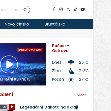
Novojičínsko
Bruntálsko
Počasí -
Ostrava
Dnes
25°C
Přehrát
Zítra
24°C
Pozítří
27°C
video
dělení
více
Legendární Dakota na okraji
01:32