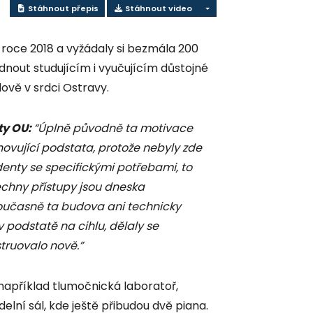
Stáhnout přepis
Stáhnout video
roce 2018 a vyžádaly si bezmála 200
dnout studujícím i vyučujícím důstojné
ově v srdci Ostravy.
ty OU:
“Úplně původně ta motivace
hovující podstata, protože nebyly zde
enty se specifickými potřebami, to
chny přístupy jsou dneska
 současně ta budova ani technicky
 podstatě na cihlu, dělaly se
truovalo nově.”
apříklad tlumočnická laboratoř,
elní sál, kde ještě přibudou dvě piana.