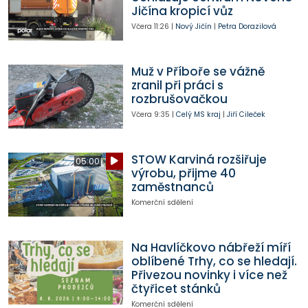
Jičína kropicí vůz
Včera
11:26
|
Nový Jičín
|
Petra Dorazilová
Muž v Příboře se vážně
zranil při práci s
rozbrušovačkou
Včera
9:35
|
Celý MS kraj
|
Jiří Cileček
STOW Karviná rozšiřuje
05:00
výrobu, přijme 40
zaměstnanců
Komerční sdělení
Na Havlíčkovo nábřeží míří
oblíbené Trhy, co se hledají.
Přivezou novinky i více než
čtyřicet stánků
Komerční sdělení