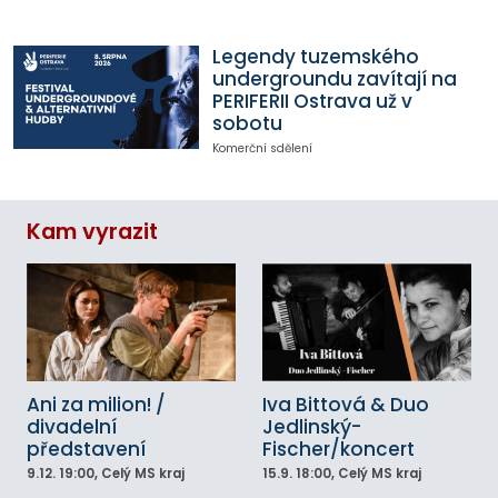
Legendy tuzemského
undergroundu zavítají na
PERIFERII Ostrava už v
sobotu
Komerční sdělení
Kam vyrazit
Ani za milion! /
Iva Bittová & Duo
divadelní
Jedlinský-
představení
Fischer/koncert
9.12.
19:00
, Celý MS kraj
15.9.
18:00
, Celý MS kraj