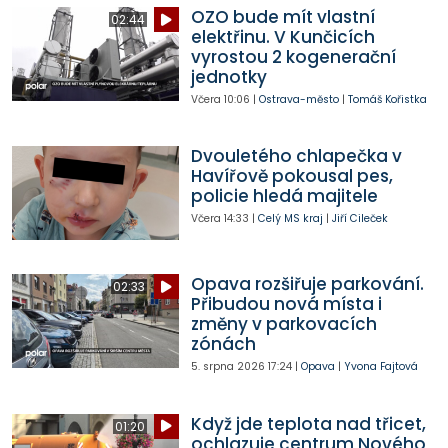
OZO bude mít vlastní
02:44
elektřinu. V Kunčicích
vyrostou 2 kogenerační
jednotky
Včera
10:06
|
Ostrava-město
|
Tomáš Kořistka
Dvouletého chlapečka v
Havířově pokousal pes,
policie hledá majitele
Včera
14:33
|
Celý MS kraj
|
Jiří Cileček
Opava rozšiřuje parkování.
02:33
Přibudou nová místa i
změny v parkovacích
zónách
5. srpna 2026
17:24
|
Opava
|
Yvona Fajtová
Když jde teplota nad třicet,
01:20
ochlazuje centrum Nového