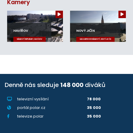
Kamery
HAVÍŘOV
NOVÝ JIČÍN
NÁMĚSTÍ REPUBLIKY, HAVÍŘOV
MASARYKOVO NÁMĚSTÍ, NOVÝ JIČÍN
Denně nás sleduje
148 000
diváků
televizní vysílání
78 000
portál polar.cz
35 000
televize.polar
35 000