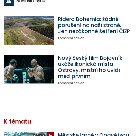
Nahlásit chybu
Ridera Bohemia: žádné
porušení na naší straně.
Jen nezákonné šetření ČIŽP
Komerční sdělení
Nový český film Bojovník
ukáže ikonická místa
Ostravy, místní ho uvidí
mezi prvními
Komerční sdělení
K tématu
Městské lázně v Opavě jsou
02:42