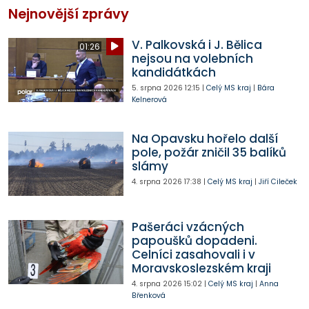
Nejnovější zprávy
V. Palkovská i J. Bělica
01:26
nejsou na volebních
kandidátkách
5. srpna 2026
12:15
|
Celý MS kraj
|
Bára
Kelnerová
Na Opavsku hořelo další
pole, požár zničil 35 balíků
slámy
4. srpna 2026
17:38
|
Celý MS kraj
|
Jiří Cileček
Pašeráci vzácných
papoušků dopadeni.
Celníci zasahovali i v
Moravskoslezském kraji
4. srpna 2026
15:02
|
Celý MS kraj
|
Anna
Břenková