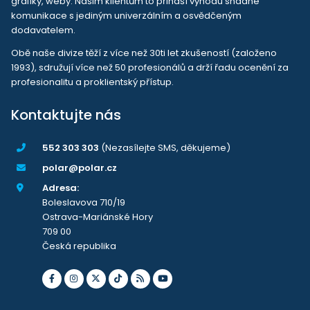
grafiky, weby. Našim klientům to přináší výhodu snadné
komunikace s jediným univerzálním a osvědčeným
dodavatelem.
Obě naše divize těží z více než 30ti let zkušeností (založeno
1993), sdružují více než 50 profesionálů a drží řadu ocenění za
profesionalitu a proklientský přístup.
Kontaktujte nás
552 303 303
(Nezasílejte SMS, děkujeme)
polar@polar.cz
Adresa:
Boleslavova 710/19
Ostrava-Mariánské Hory
709 00
Česká republika