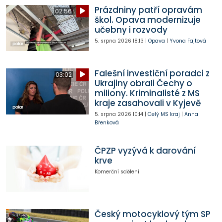
Prázdniny patří opravám
02:56
škol. Opava modernizuje
učebny i rozvody
5. srpna 2026
18:13
|
Opava
|
Yvona Fajtová
Falešní investiční poradci z
03:02
Ukrajiny obrali Čechy o
miliony. Kriminalisté z MS
kraje zasahovali v Kyjevě
5. srpna 2026
10:14
|
Celý MS kraj
|
Anna
Břenková
ČPZP vyzývá k darování
krve
Komerční sdělení
Český motocyklový tým SP