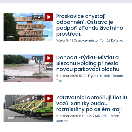
Proskovice chystají
02:46
odbahnění. Ostrava je
podpoří z Fondu životního
prostředí.
Včera
9:14
|
Ostrava-město
|
Tomáš Kořistka
Dohoda Frýdku-Místku a
02:53
Slezanu Holding přinesla
novou parkovací plochu
5. srpna 2026
16:12
|
Frýdek-Místek
|
Tomáš
Tikal
Zdravotníci obměňují flotilu
01:18
vozů. Sanitky budou
rozmístěny po celém kraji
5. srpna 2026
14:17
|
Celý MS kraj
|
Tomáš
Kořistka