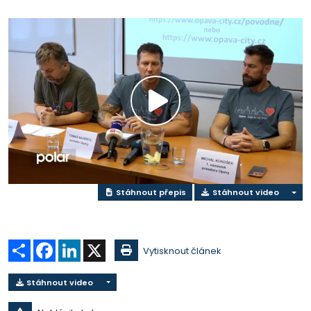
Přehrát
video
Stáhnout přepis
Stáhnout video
Sdílet
Facebook
LinkedIn
X
Vytisknout článek
Stáhnout video