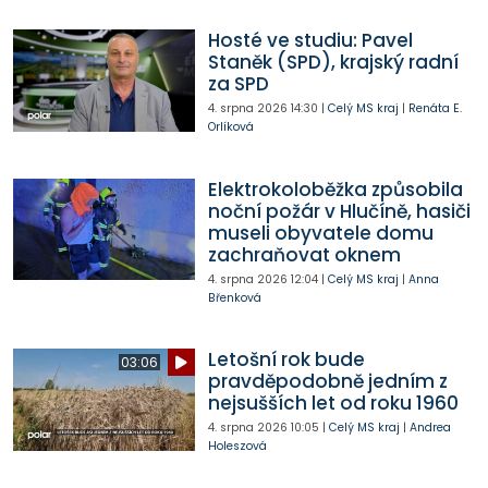
Hosté ve studiu: Pavel
Staněk (SPD), krajský radní
za SPD
4. srpna 2026
14:30
|
Celý MS kraj
|
Renáta E.
Orlíková
Elektrokoloběžka způsobila
noční požár v Hlučíně, hasiči
museli obyvatele domu
zachraňovat oknem
4. srpna 2026
12:04
|
Celý MS kraj
|
Anna
Břenková
Letošní rok bude
03:06
pravděpodobně jedním z
nejsušších let od roku 1960
4. srpna 2026
10:05
|
Celý MS kraj
|
Andrea
Holeszová