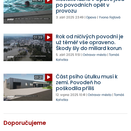
po povodních opět v
provozu
3. září 2025
23:49
|
Opava
|
Yvona Fajtová
Rok od ničivých povodní je
01:39
už téměř vše opraveno.
Škody šly do miliard korun
5. září 2025
11:51
|
Ostrava-město
|
Tomáš
Kořistka
Část psího útulku musí k
01:21
zemi. Povodeň ho
poškodila příliš
12. srpna 2025
10:41
|
Ostrava-město
|
Tomáš
Kořistka
Doporučujeme