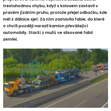
trestuhodnou chybu, když s kolosem zastavil v
pravém jízdním pruhu, protože přejel odbočku, kde
měl z dálnice sjet. Za ním zastavila fabie, do které
o chvíli později narazil kamion převážející
automobily. Starší z mužů ve slisované fabii
zemřel.