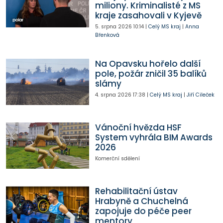
miliony. Kriminalisté z MS
kraje zasahovali v Kyjevě
5. srpna 2026
10:14
|
Celý MS kraj
|
Anna
Břenková
Na Opavsku hořelo další
pole, požár zničil 35 balíků
slámy
4. srpna 2026
17:38
|
Celý MS kraj
|
Jiří Cileček
Vánoční hvězda HSF
System vyhrála BIM Awards
2026
Komerční sdělení
Rehabilitační ústav
Hrabyně a Chuchelná
zapojuje do péče peer
mentory