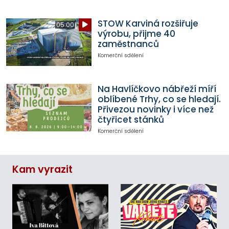
STOW Karviná rozšiřuje
05:00
výrobu, přijme 40
zaměstnanců
Komerční sdělení
Na Havlíčkovo nábřeží míří
oblíbené Trhy, co se hledají.
Přivezou novinky i více než
čtyřicet stánků
Komerční sdělení
Kam vyrazit