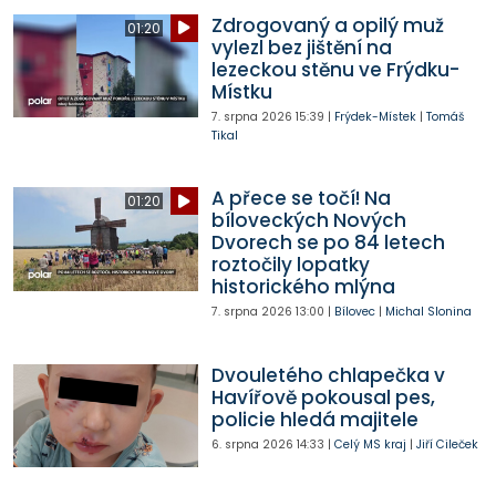
Zdrogovaný a opilý muž
01:20
vylezl bez jištění na
lezeckou stěnu ve Frýdku-
Místku
7. srpna 2026
15:39
|
Frýdek-Místek
|
Tomáš
Tikal
A přece se točí! Na
01:20
bíloveckých Nových
Dvorech se po 84 letech
roztočily lopatky
historického mlýna
7. srpna 2026
13:00
|
Bílovec
|
Michal Slonina
Dvouletého chlapečka v
Havířově pokousal pes,
policie hledá majitele
6. srpna 2026
14:33
|
Celý MS kraj
|
Jiří Cileček