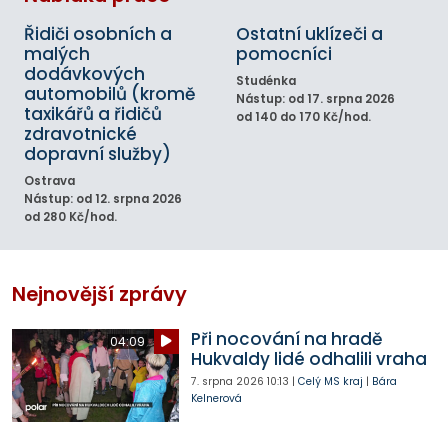
Řidiči osobních a
Ostatní uklízeči a
malých
pomocníci
dodávkových
Studénka
automobilů (kromě
Nástup: od 17. srpna 2026
taxikářů a řidičů
od 140 do 170 Kč/hod.
zdravotnické
dopravní služby)
Ostrava
Nástup: od 12. srpna 2026
od 280 Kč/hod.
Nejnovější zprávy
Při nocování na hradě
04:09
Hukvaldy lidé odhalili vraha
7. srpna 2026
10:13
|
Celý MS kraj
|
Bára
Kelnerová