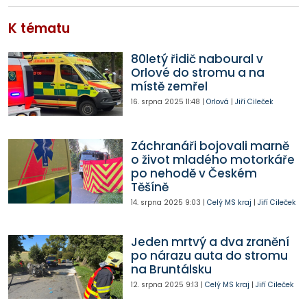
K tématu
80letý řidič naboural v
Orlové do stromu a na
místě zemřel
16. srpna 2025
11:48
|
Orlová
|
Jiří Cileček
Záchranáři bojovali marně
o život mladého motorkáře
po nehodě v Českém
Těšíně
14. srpna 2025
9:03
|
Celý MS kraj
|
Jiří Cileček
Jeden mrtvý a dva zranění
po nárazu auta do stromu
na Bruntálsku
12. srpna 2025
9:13
|
Celý MS kraj
|
Jiří Cileček