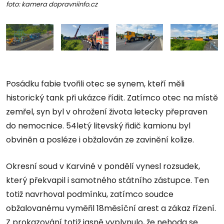
foto: kamera dopravniinfo.cz
Posádku fabie tvořili otec se synem, kteří měli
historický tank při ukázce řídit. Zatímco otec na místě
zemřel, syn byl v ohrožení života letecky přepraven
do nemocnice. 54letý litevský řidič kamionu byl
obviněn a posléze i obžalován ze zavinění kolize.
Okresní soud v Karviné v pondělí vynesl rozsudek,
který překvapil i samotného státního zástupce. Ten
totiž navrhoval podmínku, zatímco soudce
obžalovanému vyměřil 18měsíční arest a zákaz řízení.
Z prokazování totiž jasně vyplynulo, že nehoda se