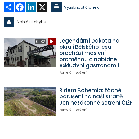
Sdílet
Facebook
LinkedIn
X
Vytisknout článek
Nahlásit chybu
Legendární Dakota na
01:32
okraji Bělského lesa
prochází masivní
proměnou a nabídne
exkluzivní gastronomii
Komerční sdělení
Ridera Bohemia: žádné
porušení na naší straně.
Jen nezákonné šetření ČIŽP
Komerční sdělení