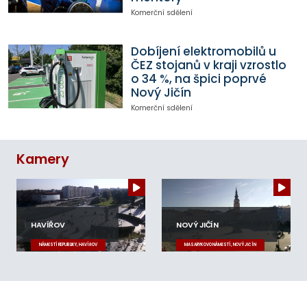
Komerční sdělení
Dobíjení elektromobilů u
ČEZ stojanů v kraji vzrostlo
o 34 %, na špici poprvé
Nový Jičín
Komerční sdělení
Kamery
HAVÍŘOV
NOVÝ JIČÍN
NÁMĚSTÍ REPUBLIKY, HAVÍŘOV
MASARYKOVO NÁMĚSTÍ, NOVÝ JIČÍN