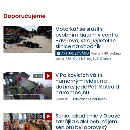
Doporučujeme
Motorkář se srazil s
osobním autem v centru
Havířova, stroj vyletěl ze
silnice na chodník
AKTUALIZOVÁNO
Včera
18:48
,
vydáno
včera
17:51
|
Celý MS kraj
|
Jiří Cileček
V Palkovicích válí s
01:30
humornými videi, na
dožínky jede Petr Kotvald
na kombajnu
Včera
9:16
|
Palkovice
|
Libor Běčák
Senior akademie v Opavě
02:50
zahájila další běh. Zájem
seniorů byl obrovský