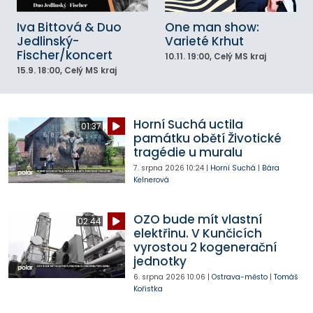
Iva Bittová & Duo
One man show:
Jedlinský-
Varieté Krhut
Fischer/koncert
10.11.
19:00
, Celý MS kraj
15.9.
18:00
, Celý MS kraj
Horní Suchá uctila
01:37
památku obětí Životické
tragédie u muralu
7. srpna 2026
10:24
|
Horní Suchá
|
Bára
Kelnerová
OZO bude mít vlastní
02:44
elektřinu. V Kunčicích
vyrostou 2 kogenerační
jednotky
6. srpna 2026
10:06
|
Ostrava-město
|
Tomáš
Kořistka