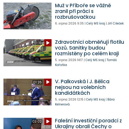
Muž v Příboře se vážně
zranil při práci s
rozbrušovačkou
6. srpna 2026
9:35
|
Celý MS kraj
|
Jiří Cileček
Zdravotníci obměňují flotilu
01:18
vozů. Sanitky budou
rozmístěny po celém kraji
5. srpna 2026
14:17
|
Celý MS kraj
|
Tomáš
Kořistka
V. Palkovská i J. Bělica
01:26
nejsou na volebních
kandidátkách
5. srpna 2026
12:15
|
Celý MS kraj
|
Bára
Kelnerová
Falešní investiční poradci z
03:02
Ukrajiny obrali Čechy o