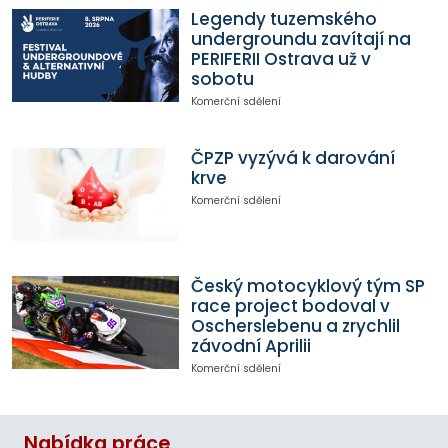
Legendy tuzemského
undergroundu zavítají na
PERIFERII Ostrava už v
sobotu
Komerční sdělení
ČPZP vyzývá k darování
krve
Komerční sdělení
Český motocyklový tým SP
race project bodoval v
Oscherslebenu a zrychlil
závodní Aprilii
Komerční sdělení
Nabídka práce