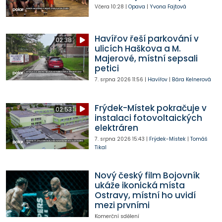
Včera
10:28
|
Opava
|
Yvona Fajtová
Havířov řeší parkování v
02:38
ulicích Haškova a M.
Majerové, místní sepsali
petici
7. srpna 2026
11:56
|
Havířov
|
Bára Kelnerová
Frýdek-Místek pokračuje v
02:53
instalaci fotovoltaických
elektráren
7. srpna 2026
15:43
|
Frýdek-Místek
|
Tomáš
Tikal
Nový český film Bojovník
ukáže ikonická místa
Ostravy, místní ho uvidí
mezi prvními
Komerční sdělení