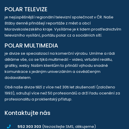
POLAR TELEVIZE
je nejúspěšnější regionální televizní společnost v ČR. Naše
štáby denně přinášejí reportáže z měst a obcí
Moravskoslezského kraje. Vysíláme je k lidem prostřednictvím
televizního vysílání, portálu polar.cz a sociálních sítí.
POLAR MULTIMEDIA
je divize se specializací na komerční výrobu. Umíme a rádi
děláme vše, co se týká multimedií - videa, virtuální realitu,
grafiky, weby. Našim klientům to přináší výhodu snadné
komunikace s jediným univerzálním a osvědčeným
dodavatelem.
Obě naše divize těží z více než 30ti let zkušeností (založeno
1993), sdružují více než 50 profesionálů a drží řadu ocenění za
profesionalitu a proklientský přístup.
Kontaktujte nás
552 303 303
(Nezasílejte SMS, děkujeme)