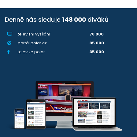
Denně nás sleduje
148 000
diváků
televizní vysílání
78 000
portál polar.cz
35 000
televize.polar
35 000