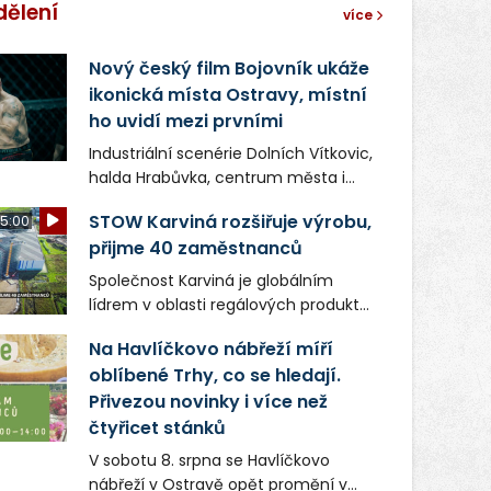
dělení
více
Nový český film Bojovník ukáže
ikonická místa Ostravy, místní
ho uvidí mezi prvními
Industriální scenérie Dolních Vítkovic,
halda Hrabůvka, centrum města i
další ikonická místa Ostravy se objeví
STOW Karviná rozšiřuje výrobu,
5:00
v novém filmu Bojovník, který vstoupí
přijme 40 zaměstnanců
do kin už 13. srpna. Režiséři Vojtěch
Frič a Tomáš Dianiška si
Společnost Karviná je globálním
moravskoslezskou metropoli
lídrem v oblasti regálových produktů
nevybrali náhodou – její syrová
a systémů, stabilním
atmosféra se stala přirozenou
Na Havlíčkovo nábřeží míří
zaměstnavatelem na Karvinsku a
součástí příběhu bývalého
oblíbené Trhy, co se hledají.
firmou s obrovským potenciálem.
boxerského šampiona Hoffa (Milan
Přivezou novinky i více než
Ondrík), jenž se po letech vrací do
čtyřicet stánků
světa vrcholových zápasů, tentokrát
V sobotu 8. srpna se Havlíčkovo
v MMA.
nábřeží v Ostravě opět promění v