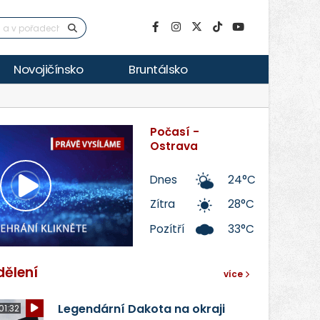
Novojičínsko
Bruntálsko
Počasí -
Ostrava
Dnes
24°C
Přehrát
Zítra
28°C
Pozítří
33°C
video
dělení
více
Legendární Dakota na okraji
01:32