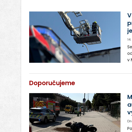
Ud
šk
V
p
j
14
Se
od
v 
vy
Doporučujeme
M
a
v
Dn
Po