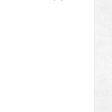
místo plné vůní, chutí a poctivých
lokálních výrobků. Trhy, co se hledají
tentokrát nabídnou více než čtyřicet
pečlivě vybraných stánků s kvalitní
gastronomií, farmářskými produkty,
designem i řemeslnou tvorbou.
Návštěvníci se mohou těšit nejen na
oblíbené stálice, ale také na řadu
novinek, které v Ostravě běžně
nepotkají.