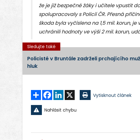
že je již bezpečné žáky i učitele vpustit
spolupracovaly s Policií ČR. Přesná příči
škoda byla vyčíslena na 1,5 mil. korun, je
uchránili hodnoty ve výši 2 mil. korun, ud
Sledujte také
Policisté v Bruntále zadrželi prchajícího m
hluk
Sdílet
Facebook
LinkedIn
X
Vytisknout článek
Nahlásit chybu