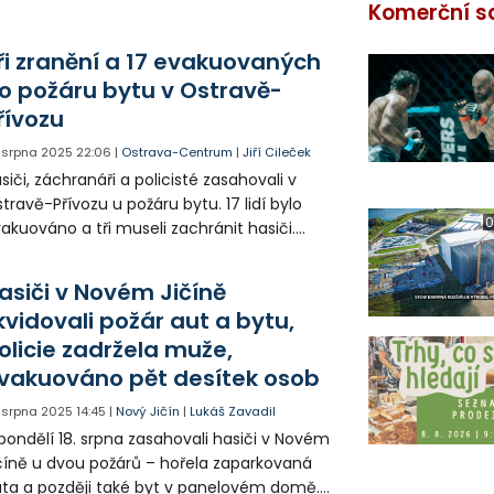
Komerční s
ři zranění a 17 evakuovaných
o požáru bytu v Ostravě-
řívozu
. srpna 2025
22:06
|
Ostrava-Centrum
|
Jiří Cileček
siči, záchranáři a policisté zasahovali v
travě-Přívozu u požáru bytu. 17 lidí bylo
0
akuováno a tři museli zachránit hasiči.
aněné předali zdravotníkům. Horším
sledkům zabránil hlásič požáru, který včas
asiči v Novém Jičíně
ozornil obyvatele domu.
ikvidovali požár aut a bytu,
olicie zadržela muže,
vakuováno pět desítek osob
. srpna 2025
14:45
|
Nový Jičín
|
Lukáš Zavadil
pondělí 18. srpna zasahovali hasiči v Novém
číně u dvou požárů – hořela zaparkovaná
ta a později také byt v panelovém domě.