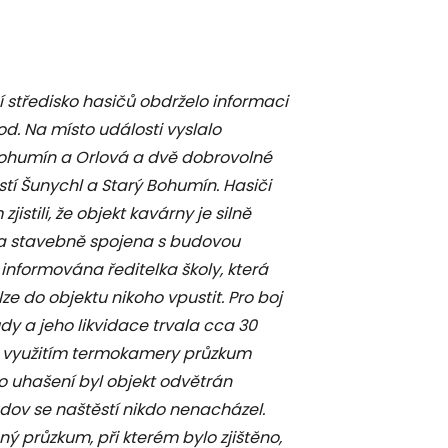
 středisko hasičů obdrželo informaci
d. Na místo události vyslalo
 Bohumín a Orlová a dvě dobrovolné
í Šunychl a Starý Bohumín. Hasiči
istili, že objekt kavárny je silně
rna stavebně spojena s budovou
informována ředitelka školy, která
e do objektu nikoho vpustit. Pro boj
y a jeho likvidace trvala cca 30
 s využitím termokamery průzkum
ho uhašení byl objekt odvětrán
udov se naštěstí nikdo nenacházel.
ý průzkum, při kterém bylo zjištěno,