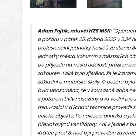
Adam Fojtík, mluvčí HZS MSK:
"Operační
o požáru v pátek 25. dubna 2025 v 5:34 ho
profesionální jednotky hasičů ze stanic
jednotky města Bohumín z městských část
po příjezdu na místo události průzkumem zj
zakouřen. Také bylo zjištěno, že je kavá
základní a mateřské školy. O požáru byla 
byla upozorněna, že v současné době nelz
s požárem byly nasazeny dva vodní proud
min. Hasiči v dýchací technice provedli
celého objektu. Po nalezení ohniska a je
přetlakovými ventilátory. Ani v jedné z b
Krátce před 8. hod byl proveden závěrečn