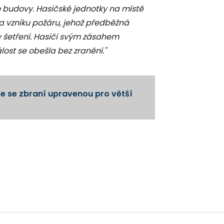
 do budovy. Hasičské jednotky na místě
na vzniku požáru, jehož předběžná
 v šetření. Hasiči svým zásahem
álost se obešla bez zranění."
uže se zbraní upravenou pro větší