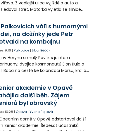
vířova. Z vedlejší ulice vyjíždělo auto a
sledoval střet. Motorka vylétla ze silnice,
orazila zábradlí a stroj skončil na chodníku.
torkář utrpěl velmi vážná zranění a byl
 Palkovicích válí s humornými
tecky přepraven do nemocnice.
idei, na dožínky jede Petr
otvald na kombajnu
es
9:16
|
Palkovice
|
Libor Běčák
jný Horyna a malý Pavlík s jointem
rihuany, dvojice kosmonautů Elon Kula a
il Baca na cestě ke kolonizaci Marsu, král a
šek a mnoho dalších postav už při
opagaci Palkovic ztvárnili starosta Radim
enior akademie v Opavě
ča a místostarosta David Kula.
ahájila další běh. Zájem
eniorů byl obrovský
es
10:28
|
Opava
|
Yvona Fajtová
Obecním domě v Opavě odstartoval další
h Senior akademie. Šedesát účastníků