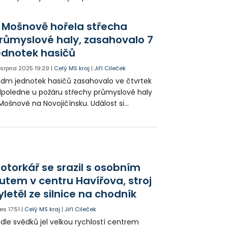
álosti si naštěstí nevyžádaly žádná zranění,
oda ale přesáhla 400 tisíc korun.
 Mošnově hořela střecha
růmyslové haly, zasahovalo 7
ednotek hasičů
. srpna 2025
19:29
|
Celý MS kraj
|
Jiří Cileček
dm jednotek hasičů zasahovalo ve čtvrtek
poledne u požáru střechy průmyslové haly
Mošnově na Novojičínsku. Událost si
žádala 171 evakuovaných a zranili se tři lidé.
otorkář se srazil s osobním
utem v centru Havířova, stroj
yletěl ze silnice na chodník
es
17:51
|
Celý MS kraj
|
Jiří Cileček
dle svědků jel velkou rychlostí centrem