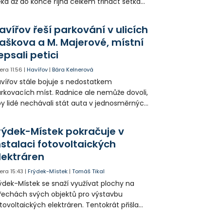
ká až do konce října celkem třináct setkání
ných odborných přednášek i poznávání
sta. Na závěr převezmou úspěšní
avířov řeší parkování v ulicích
solventi certifikáty o absolvování studia a
aškova a M. Majerové, místní
obné dárky.
epsali petici
era
11:56
|
Havířov
|
Bára Kelnerová
vířov stále bojuje s nedostatkem
rkovacích míst. Radnice ale nemůže dovoli,
y lidé nechávali stát auta v jednosměrných
icích, kde nezbývá místo pro průjezd IZS.
tuace se teď řeší v jednom vnitrobloku, kde
rýdek-Místek pokračuje v
 někteří obyvatelé rozhodli sepsat petici.
nstalaci fotovoltaických
lektráren
era
15:43
|
Frýdek-Místek
|
Tomáš Tikal
ýdek-Místek se snaží využívat plochy na
řechách svých objektů pro výstavbu
tovoltaických elektráren. Tentokrát přišla
da na 11. Základní školu ve Frýdku.