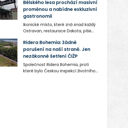
Bělského lesa prochází masivní
proměnou a nabídne exkluzivní
gastronomii
Ikonické místo, které zná snad každý
Ostravan, restaurace Dakota, píše
novou kapitolu. Silná mateřská
Ridera Bohemia: žádné
společnost Dang Investment Group
porušení na naší straně. Jen
s.r.o. investuje do projektu přes 50
nezákonné šetření ČIŽP
milionů korun. Cílem je přinést
Ostravě dva špičkové gastronomické
Společnost Ridera Bohemia, proti
koncepty, které v regionu dosud
které bylo Českou inspekcí životního
chyběly, luxusní středomořskou
prostředí (ČIŽP) čtyři roky vedeno
kuchyni a autentickou asijskou
vykonstruované řízení, při realizaci
gastronomii.
OVS na heřmanické haldě
postupovala v souladu se zákonem a
zadáním státního podniku DIAMO a v
této souvislosti nelze hovořit o
žádném odpadu. Ridera od počátku
označovala řízení ČIŽP za nezákonné
a domáhala se práva na spravedlivý