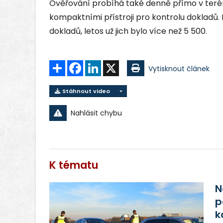
Ověřování probíhá také denně přímo v teré
kompaktními přístroji pro kontrolu dokladů. L
dokladů, letos už jich bylo více než 5 500.
Sdílet
Facebook
LinkedIn
X
Vytisknout článek
Stáhnout video
Nahlásit chybu
K tématu
N
p
k