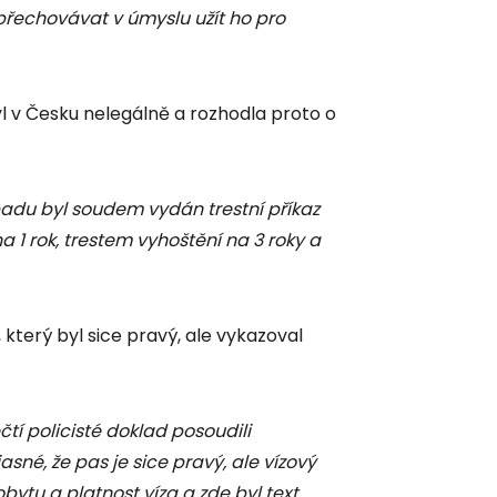
 přechovávat v úmyslu užít ho pro
byl v Česku nelegálně a rozhodla proto o
padu byl soudem vydán trestní příkaz
1 rok, trestem vyhoštění na 3 roky a
, který byl sice pravý, ale vykazoval
čtí policisté doklad posoudili
né, že pas je sice pravý, ale vízový
bytu a platnost víza a zde byl text