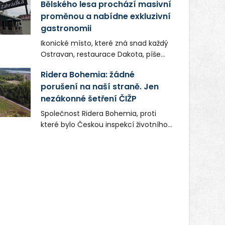
Bělského lesa prochází masivní
proměnou a nabídne exkluzivní
gastronomii
Ikonické místo, které zná snad každý
Ostravan, restaurace Dakota, píše
novou kapitolu. Silná mateřská
Ridera Bohemia: žádné
společnost Dang Investment Group
porušení na naší straně. Jen
s.r.o. investuje do projektu přes 50
nezákonné šetření ČIŽP
milionů korun. Cílem je přinést
Ostravě dva špičkové gastronomické
Společnost Ridera Bohemia, proti
koncepty, které v regionu dosud
které bylo Českou inspekcí životního
chyběly, luxusní středomořskou
prostředí (ČIŽP) čtyři roky vedeno
kuchyni a autentickou asijskou
vykonstruované řízení, při realizaci
gastronomii.
OVS na heřmanické haldě
postupovala v souladu se zákonem a
zadáním státního podniku DIAMO a v
této souvislosti nelze hovořit o
žádném odpadu. Ridera od počátku
označovala řízení ČIŽP za nezákonné
a domáhala se práva na spravedlivý