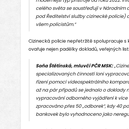
modernější typ přístroje od roku 2022. 
celého světa se soustřeďují v Národním 
pod Ředitelství služby cizinecké policie) 
všem policistům.
“
Cizinecká policie nepřetržitě spolupracuje s
ovařuje nejen padělky dokladů, veřejných listi
Soňa Štětínská, mluvčí PČR MSK:
„
Cizin
specializovaných činností loni vypracoval
řízení pomocí videospektrálního kompará
až na pár případů se jednalo o doklady ne
vypracování odborného vyjádření k víc
zpracováno přes 50 „odborek“, kdy 40 po
bankovek bylo vyhodnoceno jako neregul