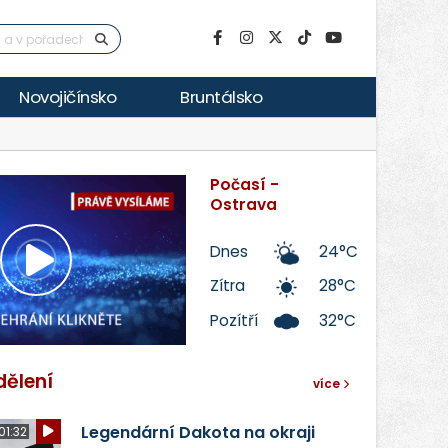
Novojičínsko
Bruntálsko
Počasí -
Ostrava
Dnes
24°C
Přehrát
Zítra
28°C
Pozítří
32°C
video
dělení
více
Legendární Dakota na okraji
01:32