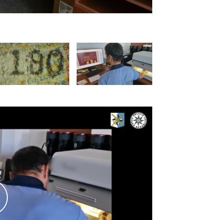
falešný španělský d
řehrát