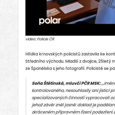
v
video: Policie ČR
Hlídka krnovských policistů zastavila ke kont
Středního východu. Mladší z dvojice, 25letý m
ze Španělska s jeho fotografií. Policisté se pak
Soňa Štětínská, mluvčí PČR MSK:
„Jméno
kontrolovaného, nesouhlasily ani jisticí p
specializovaných činností vypracovali od
jehož závěr zněl jasně: doklad je padělaný.
zkráceném přípravném řízení podezření 