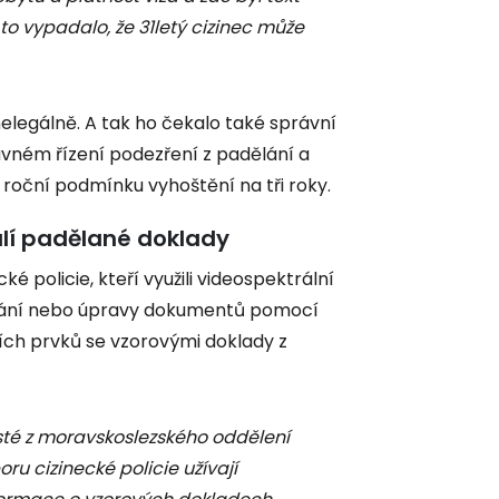
 vypadalo, že 31letý cizinec může
nelegálně. A tak ho čekalo také správní
avném řízení podezření z padělání a
l roční podmínku vyhoštění na tři roky.
lí padělané doklady
é policie, kteří využili videospektrální
ělání nebo úpravy dokumentů pomocí
ích prvků se vzorovými doklady z
isté z moravskoslezského oddělení
u cizinecké policie užívají