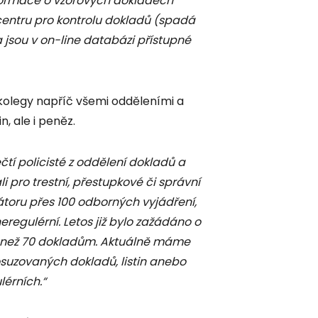
Informace o vzorových dokladech
centru pro kontrolu dokladů (spadá
a jsou v on-line databázi přístupné
 kolegy napříč všemi odděleními a
n, ale i peněz.
ečtí policisté z oddělení dokladů a
i pro trestní, přestupkové či správní
toru přes 100 odborných vyjádření,
regulérní. Letos již bylo zažádáno o
e než 70 dokladům. Aktuálně máme
suzovaných dokladů, listin anebo
érních.
“