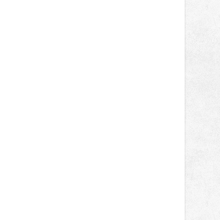
správní proces.
oklad, UV rozdíl; foto: Policie ČR