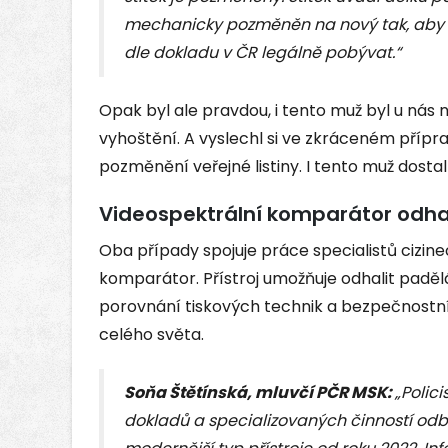
mechanicky pozměněn na nový tak, aby to
dle dokladu v ČR legálně pobývat.“
Opak byl ale pravdou, i tento muž byl u nás 
vyhoštění. A vyslechl si ve zkráceném přípr
pozměnění veřejné listiny. I tento muž dosta
Videospektrální komparátor odha
Oba případy spojuje práce specialistů cizineck
komparátor. Přístroj umožňuje odhalit pad
porovnání tiskových technik a bezpečnostn
celého světa.
Soňa Štětínská, mluvčí PČR MSK:
„
Polic
dokladů a specializovaných činností odbor