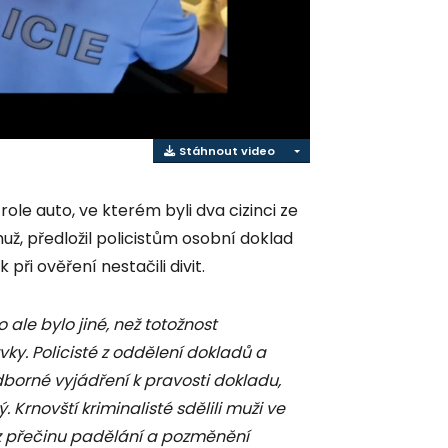
ideo
Stáhnout video
role auto, ve kterém byli dva cizinci ze
už, předložil policistům osobní doklad
 při ověření nestačili divit.
 ale bylo jiné, než totožnost
rvky. Policisté z oddělení dokladů a
borné vyjádření k pravosti dokladu,
 Krnovští kriminalisté sdělili muži ve
z přečinu padělání a pozměnění