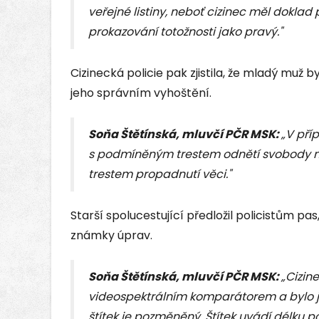
veřejné listiny, neboť cizinec měl doklad
prokazování totožnosti jako pravý."
Cizinecká policie pak zjistila, že mladý muž 
jeho správním vyhoštění.
Soňa Štětínská, mluvčí PČR MSK:
„V pří
s podmíněným trestem odnětí svobody na 
trestem propadnutí věci."
Starší spolucestující předložil policistům pas
známky úprav.
Soňa Štětínská, mluvčí PČR MSK:
„Cizine
videospektrálním komparátorem a bylo jas
štítek je pozměněný. Štítek uvádí délku po