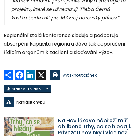
Jednak budovat průmyslové zóny a strategické
projekty, které se už realizují. Třeba Černá
kostka bude mít pro MS kraj obrovský přínos.“
Regionální stálá konference sleduje a podporuje
absorpční kapacitu regionu a dává tak doporučení
řídícím orgánům k zacílení a slaďování výzev.
Sdílet
Facebook
LinkedIn
X
Vytisknout článek
Stáhnout video
Nahlásit chybu
Na Havlíčkovo nábřeží míří
oblíbené Trhy, co se hledají.
Přivezou novinky i více než