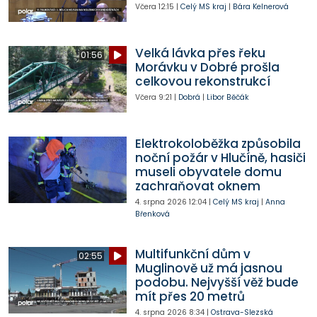
Včera
12:15
|
Celý MS kraj
|
Bára Kelnerová
Velká lávka přes řeku
01:56
Morávku v Dobré prošla
celkovou rekonstrukcí
Včera
9:21
|
Dobrá
|
Libor Běčák
Elektrokoloběžka způsobila
noční požár v Hlučíně, hasiči
museli obyvatele domu
zachraňovat oknem
4. srpna 2026
12:04
|
Celý MS kraj
|
Anna
Břenková
Multifunkční dům v
02:55
Muglinově už má jasnou
podobu. Nejvyšší věž bude
mít přes 20 metrů
4. srpna 2026
8:34
|
Ostrava-Slezská