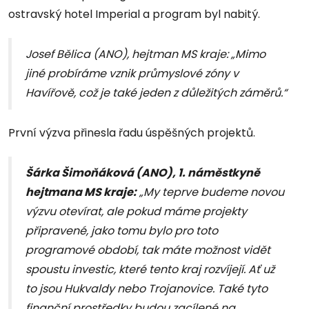
ostravský hotel Imperial a program byl nabitý.
Josef Bělica (ANO), hejtman MS kraje: „Mimo
jiné probíráme vznik průmyslové zóny v
Havířově, což je také jeden z důležitých záměrů.“
První výzva přinesla řadu úspěšných projektů.
Šárka Šimoňáková (ANO), 1. náměstkyně
hejtmana MS kraje:
„My teprve budeme novou
výzvu otevírat, ale pokud máme projekty
připravené, jako tomu bylo pro toto
programové období, tak máte možnost vidět
spoustu investic, které tento kraj rozvíjejí. Ať už
to jsou Hukvaldy nebo Trojanovice. Také tyto
finanční prostředky budou zacílené na