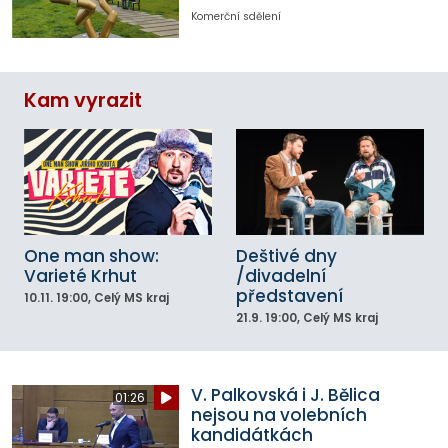
Komerční sdělení
Kam vyrazit
One man show:
Deštivé dny
Varieté Krhut
/divadelní
představení
10.11.
19:00
, Celý MS kraj
21.9.
19:00
, Celý MS kraj
V. Palkovská i J. Bělica
01:26
nejsou na volebních
kandidátkách