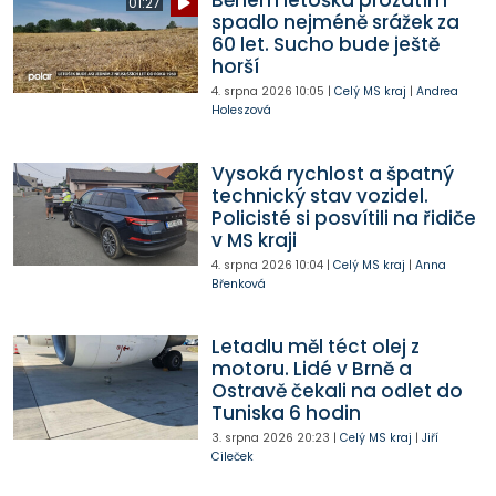
Během letoška prozatím
01:27
spadlo nejméně srážek za
60 let. Sucho bude ještě
horší
4. srpna 2026
10:05
|
Celý MS kraj
|
Andrea
Holeszová
Vysoká rychlost a špatný
technický stav vozidel.
Policisté si posvítili na řidiče
v MS kraji
4. srpna 2026
10:04
|
Celý MS kraj
|
Anna
Břenková
Letadlu měl téct olej z
motoru. Lidé v Brně a
Ostravě čekali na odlet do
Tuniska 6 hodin
3. srpna 2026
20:23
|
Celý MS kraj
|
Jiří
Cileček