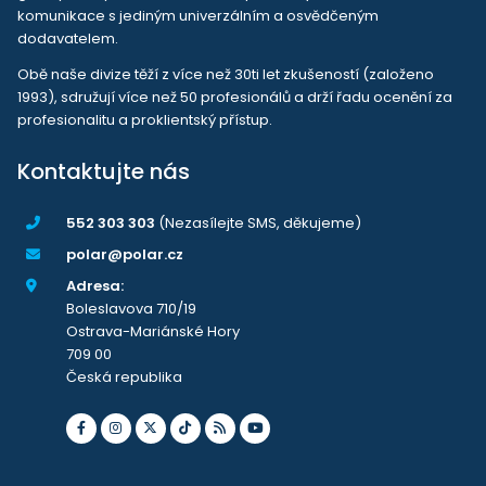
komunikace s jediným univerzálním a osvědčeným
dodavatelem.
Obě naše divize těží z více než 30ti let zkušeností (založeno
1993), sdružují více než 50 profesionálů a drží řadu ocenění za
profesionalitu a proklientský přístup.
Kontaktujte nás
552 303 303
(Nezasílejte SMS, děkujeme)
polar@polar.cz
Adresa:
Boleslavova 710/19
Ostrava-Mariánské Hory
709 00
Česká republika