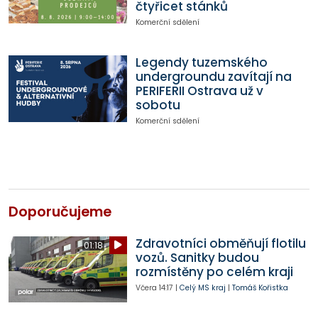
čtyřicet stánků
Komerční sdělení
Legendy tuzemského
undergroundu zavítají na
PERIFERII Ostrava už v
sobotu
Komerční sdělení
Doporučujeme
Zdravotníci obměňují flotilu
01:18
vozů. Sanitky budou
rozmístěny po celém kraji
Včera
14:17
|
Celý MS kraj
|
Tomáš Kořistka