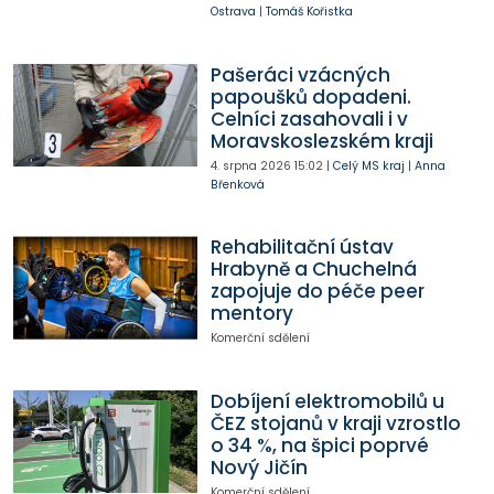
Ostrava
|
Tomáš Kořistka
Pašeráci vzácných
papoušků dopadeni.
Celníci zasahovali i v
Moravskoslezském kraji
4. srpna 2026
15:02
|
Celý MS kraj
|
Anna
Břenková
Rehabilitační ústav
Hrabyně a Chuchelná
zapojuje do péče peer
mentory
Komerční sdělení
Dobíjení elektromobilů u
ČEZ stojanů v kraji vzrostlo
o 34 %, na špici poprvé
Nový Jičín
Komerční sdělení