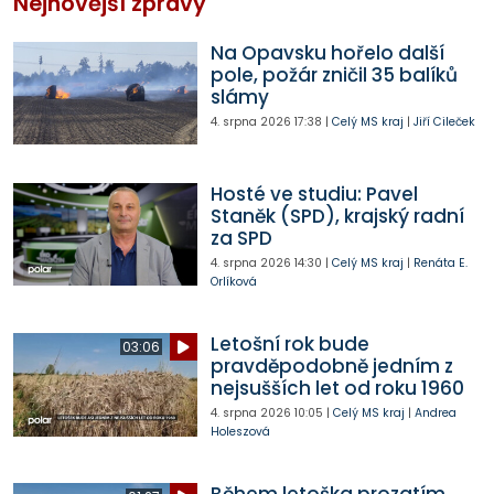
Nejnovější zprávy
Na Opavsku hořelo další
pole, požár zničil 35 balíků
slámy
4. srpna 2026
17:38
|
Celý MS kraj
|
Jiří Cileček
Hosté ve studiu: Pavel
Staněk (SPD), krajský radní
za SPD
4. srpna 2026
14:30
|
Celý MS kraj
|
Renáta E.
Orlíková
Letošní rok bude
03:06
pravděpodobně jedním z
nejsušších let od roku 1960
4. srpna 2026
10:05
|
Celý MS kraj
|
Andrea
Holeszová