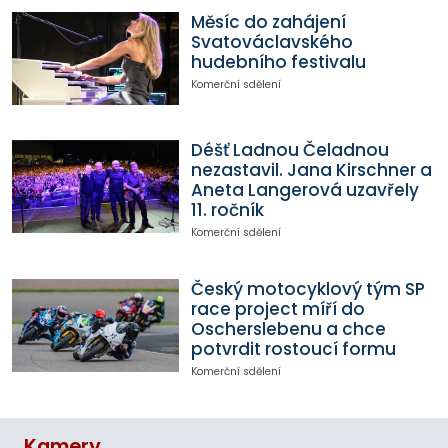
Měsíc do zahájení
Svatováclavského
hudebního festivalu
Komerční sdělení
Déšť Ladnou Čeladnou
nezastavil. Jana Kirschner a
Aneta Langerová uzavřely
11. ročník
Komerční sdělení
Český motocyklový tým SP
race project míří do
Oscherslebenu a chce
potvrdit rostoucí formu
Komerční sdělení
Kamery