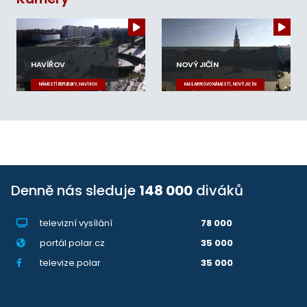
HAVÍŘOV
NOVÝ JIČÍN
NÁMĚSTÍ REPUBLIKY, HAVÍŘOV
MASARYKOVO NÁMĚSTÍ, NOVÝ JIČÍN
Denně nás sleduje
148 000
diváků
televizní vysílání
78 000
portál polar.cz
35 000
televize.polar
35 000