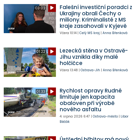
Falešní investiční poradci z
03:02
Ukrajiny obrali Čechy o
miliony. Kriminalisté z MS
kraje zasahovali v Kyjevě
Včera
10:14
|
Celý MS kraj
|
Anna Břenková
Lezecká stěna v Ostravě-
01:22
Jihu vznikla díky malé
holčičce
Včera
13:48
|
Ostrava-Jih
|
Anna Břenková
Rychlost opravy Rudné
01:33
limituje jen kapacita
obaloven při výrobě
nového asfaltu
4. srpna 2026
6:47
|
Ostrava-město
|
Libor
Běčák
Ústřední hřbitov má nový