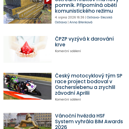
03:14
pomník. Připomíná oběti
komunistického režimu
4. srpna 2026
16:36
|
Ostrava-Slezská
Ostrava
|
Anna Břenková
ČPZP vyzývá k darování
krve
Komerční sdělení
Český motocyklový tým SP
race project bodoval v
Oscherslebenu a zrychlil
závodní Aprilii
Komerční sdělení
Vánoční hvězda HSF
System vyhrála BIM Awards
2026