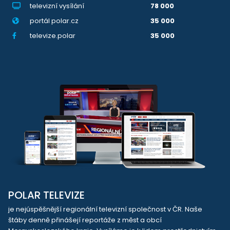
televizní vysílání
78 000
portál polar.cz
35 000
televize.polar
35 000
POLAR TELEVIZE
je nejúspěšnější regionální televizní společnost v ČR. Naše
štáby denně přinášejí reportáže z měst a obcí