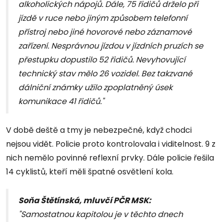
alkoholických nápojů. Dále, 75 řidičů drželo při
jízdě v ruce nebo jiným způsobem telefonní
přístroj nebo jiné hovorové nebo záznamové
zařízení. Nesprávnou jízdou v jízdních pruzích se
přestupku dopustilo 52 řidičů. Nevyhovující
technický stav mělo 26 vozidel. Bez takzvané
dálniční známky užilo zpoplatněný úsek
komunikace 41 řidičů."
V době deště a tmy je nebezpečné, když chodci
nejsou vidět. Policie proto kontrolovala i viditelnost. 9 z
nich nemělo povinné reflexní prvky. Dále policie řešila
14 cyklistů, kteří měli špatné osvětlení kola.
Soňa Štětínská, mluvčí PČR MSK:
"Samostatnou kapitolou je v těchto dnech