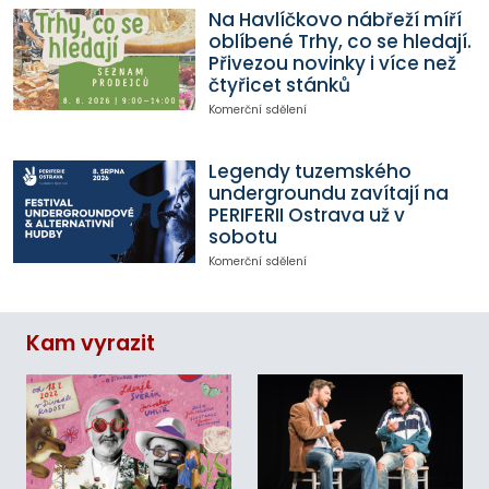
Na Havlíčkovo nábřeží míří
oblíbené Trhy, co se hledají.
Přivezou novinky i více než
čtyřicet stánků
Komerční sdělení
Legendy tuzemského
undergroundu zavítají na
PERIFERII Ostrava už v
sobotu
Komerční sdělení
Kam vyrazit