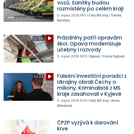
vozů. Sanitky budou
rozmístěny po celém kraji
5. srpna 2026
14:17
|
Celý MS kraj
|
Tomáš
Kořistka
Prázdniny patří opravám
02:56
škol. Opava modernizuje
učebny i rozvody
5. srpna 2026
18:13
|
Opava
|
Yvona Fajtová
Falešní investiční poradci z
03:02
Ukrajiny obrali Čechy o
miliony. Kriminalisté z MS
kraje zasahovali v Kyjevě
5. srpna 2026
10:14
|
Celý MS kraj
|
Anna
Břenková
ČPZP vyzývá k darování
krve