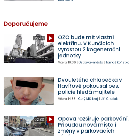
Doporučujeme
OZO bude mít vlastní
02:44
elektřinu. V Kunčicích
vyrostou 2 kogenerační
jednotky
Včera
10:06
|
Ostrava-město
|
Tomáš Kořistka
Dvouletého chlapečka v
Havířově pokousal pes,
policie hledá majitele
Včera
14:33
|
Celý MS kraj
|
Jiří Cileček
Opava rozšiřuje parkování.
02:33
Přibudou nová místa i
změny v parkovacích