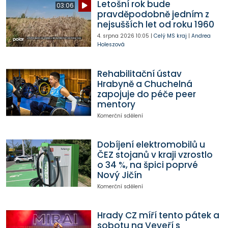
Letošní rok bude
03:06
pravděpodobně jedním z
nejsušších let od roku 1960
4. srpna 2026
10:05
|
Celý MS kraj
|
Andrea
Holeszová
Rehabilitační ústav
Hrabyně a Chuchelná
zapojuje do péče peer
mentory
Komerční sdělení
Dobíjení elektromobilů u
ČEZ stojanů v kraji vzrostlo
o 34 %, na špici poprvé
Nový Jičín
Komerční sdělení
Hrady CZ míří tento pátek a
sobotu na Veveří s