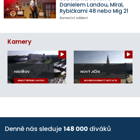
Danielem Landou, Mirai,
Rybičkami 48 nebo Mig 21
Komerční sdělení
Kamery
HAVÍŘOV
NOVÝ JIČÍN
NÁMĚSTÍ REPUBLIKY, HAVÍŘOV
MASARYKOVO NÁMĚSTÍ, NOVÝ JIČÍN
Denně nás sleduje
148 000
diváků