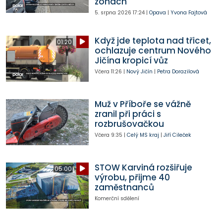
zónách
5. srpna 2026
17:24
|
Opava
|
Yvona Fajtová
Když jde teplota nad třicet,
01:20
ochlazuje centrum Nového
Jičína kropicí vůz
Včera
11:26
|
Nový Jičín
|
Petra Dorazilová
Muž v Příboře se vážně
zranil při práci s
rozbrušovačkou
Včera
9:35
|
Celý MS kraj
|
Jiří Cileček
STOW Karviná rozšiřuje
05:00
výrobu, přijme 40
zaměstnanců
Komerční sdělení