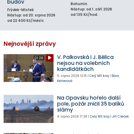
budov
Bohumín
Nástup: od 1. září 2026
Frýdek-Místek
od 135 Kč/hod.
Nástup: od 20. srpna 2026
od 22 400 Kč/měsíc
Nejnovější zprávy
V. Palkovská i J. Bělica
01:26
nejsou na volebních
kandidátkách
5. srpna 2026
12:15
|
Celý MS kraj
|
Bára
Kelnerová
Na Opavsku hořelo další
pole, požár zničil 35 balíků
slámy
4. srpna 2026
17:38
|
Celý MS kraj
|
Jiří Cileček