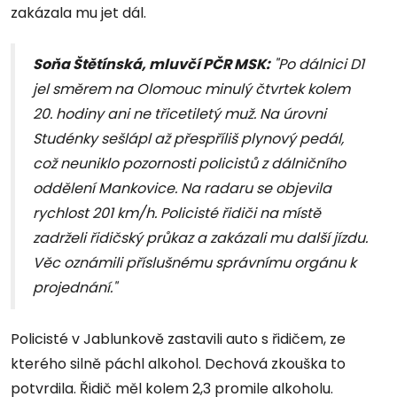
zakázala mu jet dál.
Soňa Štětínská, mluvčí PČR MSK:
"Po dálnici D1
jel směrem na Olomouc minulý čtvrtek kolem
20. hodiny ani ne třicetiletý muž. Na úrovni
Studénky sešlápl až přespříliš plynový pedál,
což neuniklo pozornosti policistů z dálničního
oddělení Mankovice. Na radaru se objevila
rychlost 201 km/h. Policisté řidiči na místě
zadrželi řidičský průkaz a zakázali mu další jízdu.
Věc oznámili příslušnému správnímu orgánu k
projednání."
Policisté v Jablunkově zastavili auto s řidičem, ze
kterého silně páchl alkohol. Dechová zkouška to
potvrdila. Řidič měl kolem 2,3 promile alkoholu.