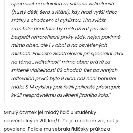
opatrnost na silnicích za snížené viditelnosti
(hustý déšť, šero, svítání), kdy hrozí vyšší riziko
srážky s chodcem či cyklistou. Tito zvlášť
zranitelní účastníci by měli užívat pro své
bezpečí retroreflexní prvky vždy, nejen povinně
mimo obec, ale i v obci a na osvětlených
místech. Policisté zkontrolovali při speciální akci
na téma „viditelnost“ mimo obec právě za
snížené viditelnosti 82 chodců. Bez povinných
reflexních prvků bylo 9 nich, což není bohužel
málo. S 14 cyklisty pak řešili policisté přestupek
kvůli nesprávnému osvětlení jízdního kola."
Minulý čtvrtek jel mladý řidič u Studénky
neuvěřitelných 201 km/h. To je mnohem víc, než je
povoleno. Policie mu sebrala řidičský průkaz a