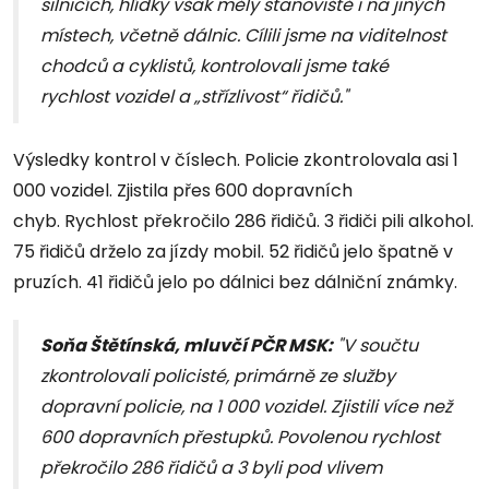
silnicích, hlídky však měly stanoviště i na jiných
místech, včetně dálnic. Cílili jsme na viditelnost
chodců a cyklistů, kontrolovali jsme také
rychlost vozidel a „střízlivost“ řidičů."
Výsledky kontrol v číslech. Policie zkontrolovala asi 1
000 vozidel. Zjistila přes 600 dopravních
chyb. Rychlost překročilo 286 řidičů. 3 řidiči pili alkohol.
75 řidičů drželo za jízdy mobil. 52 řidičů jelo špatně v
pruzích. 41 řidičů jelo po dálnici bez dálniční známky.
Soňa Štětínská, mluvčí PČR MSK:
"V součtu
zkontrolovali policisté, primárně ze služby
dopravní policie, na 1 000 vozidel. Zjistili více než
600 dopravních přestupků. Povolenou rychlost
překročilo 286 řidičů a 3 byli pod vlivem