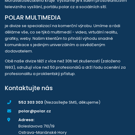
Moravskoslezského kraje. Vysíláme je k lidem prostřednictvím
televizního vysílání, portálu polar.cz a sociálních sítí.
POLAR MULTIMEDIA
je divize se specializací na komerční výrobu. Umíme a rádi
děláme vše, co se týká multimedií - videa, virtuální realitu,
grafiky, weby. Našim klientům to přináší výhodu snadné
komunikace s jediným univerzálním a osvědčeným
dodavatelem.
Obě naše divize těží z více než 30ti let zkušeností (založeno
1993), sdružují více než 50 profesionálů a drží řadu ocenění za
profesionalitu a proklientský přístup.
Kontaktujte nás
552 303 303
(Nezasílejte SMS, děkujeme)
polar@polar.cz
Adresa:
Boleslavova 710/19
Ostrava-Mariánské Hory