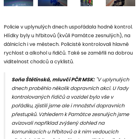
Policie v uplynulých dnech uspořádala hodně kontrol.
Hlídky byly u hřbitovů (kvůli Památce zesnulých), na
dálnicích i ve městech. Policisté kontrolovali hlavně
rychlost a alkohol u řidičů. Také se zaměřili na dobrou
viditelnost chodců a cyklistů.
Soňa Štětínská, mluvčí PČR MSK:
"V uplynulých
dnech proběhlo několik dopravních akcí. U řady
kontrolovaných řidičů a vozidel bylo vše v
pořádku, zjistili jsme ale i množství dopravních
přestupků. Vzhledem k Památce zesnulých jsme
avizovali například zvýšený dohled na
komunikacích u hřbitovů a k nim vedoucích