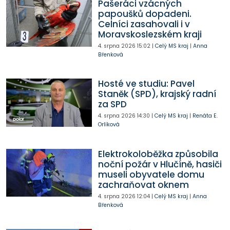
Pašeráci vzácných
papoušků dopadeni.
Celníci zasahovali i v
Moravskoslezském kraji
4. srpna 2026
15:02
|
Celý MS kraj
|
Anna
Břenková
Hosté ve studiu: Pavel
Staněk (SPD), krajský radní
za SPD
4. srpna 2026
14:30
|
Celý MS kraj
|
Renáta E.
Orlíková
Elektrokoloběžka způsobila
noční požár v Hlučíně, hasiči
museli obyvatele domu
zachraňovat oknem
4. srpna 2026
12:04
|
Celý MS kraj
|
Anna
Břenková