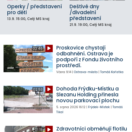
Operky / představení
Deštivé dny
pro děti
/divadelní
představení
13.9.
15:00
, Celý MS kraj
21.9.
19:00
, Celý MS kraj
Proskovice chystají
02:46
odbahnění. Ostrava je
podpoří z Fondu životního
prostředí.
Včera
9:14
|
Ostrava-město
|
Tomáš Kořistka
Dohoda Frýdku-Místku a
02:53
Slezanu Holding přinesla
novou parkovací plochu
5. srpna 2026
16:12
|
Frýdek-Místek
|
Tomáš
Tikal
Zdravotníci obměňují flotilu
01:18