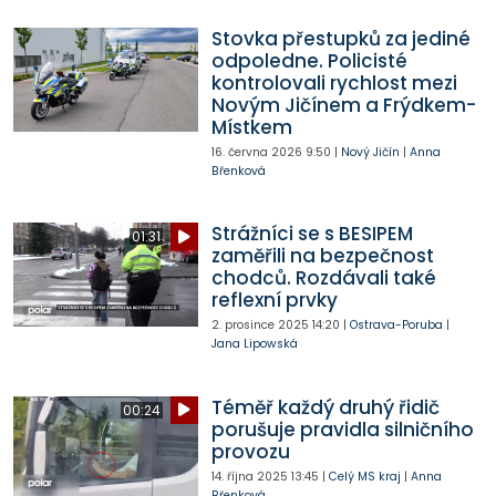
Stovka přestupků za jediné
odpoledne. Policisté
kontrolovali rychlost mezi
Novým Jičínem a Frýdkem-
Místkem
16. června 2026
9:50
|
Nový Jičín
|
Anna
Břenková
Strážníci se s BESIPEM
01:31
zaměřili na bezpečnost
chodců. Rozdávali také
reflexní prvky
2. prosince 2025
14:20
|
Ostrava-Poruba
|
Jana Lipowská
Téměř každý druhý řidič
00:24
porušuje pravidla silničního
provozu
14. října 2025
13:45
|
Celý MS kraj
|
Anna
Břenková