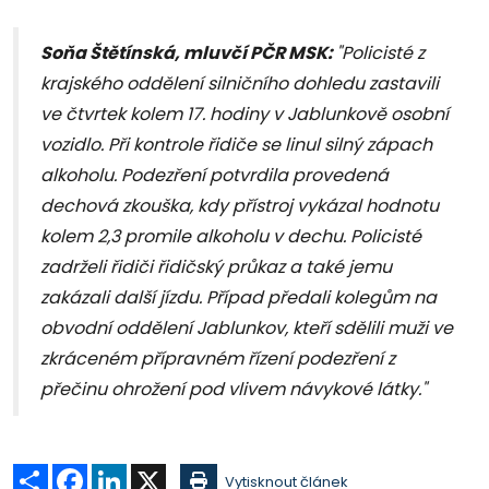
Soňa Štětínská, mluvčí PČR MSK:
"Policisté z
krajského oddělení silničního dohledu zastavili
ve čtvrtek kolem 17. hodiny v Jablunkově osobní
vozidlo. Při kontrole řidiče se linul silný zápach
alkoholu. Podezření potvrdila provedená
dechová zkouška, kdy přístroj vykázal hodnotu
kolem 2,3 promile alkoholu v dechu. Policisté
zadrželi řidiči řidičský průkaz a také jemu
zakázali další jízdu. Případ předali kolegům na
obvodní oddělení Jablunkov, kteří sdělili muži ve
zkráceném přípravném řízení podezření z
přečinu ohrožení pod vlivem návykové látky."
Sdílet
Facebook
LinkedIn
X
Vytisknout článek