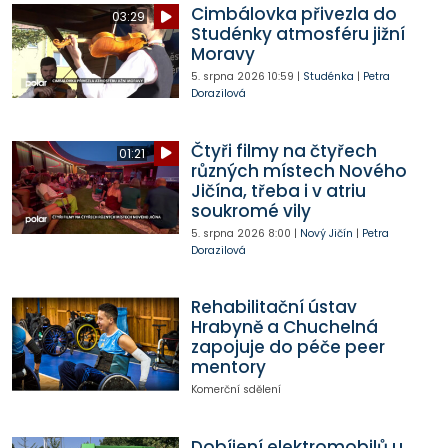
Cimbálovka přivezla do
03:29
Studénky atmosféru jižní
Moravy
5. srpna 2026
10:59
|
Studénka
|
Petra
Dorazilová
Čtyři filmy na čtyřech
01:21
různých místech Nového
Jičína, třeba i v atriu
soukromé vily
5. srpna 2026
8:00
|
Nový Jičín
|
Petra
Dorazilová
Rehabilitační ústav
Hrabyně a Chuchelná
zapojuje do péče peer
mentory
Komerční sdělení
Dobíjení elektromobilů u