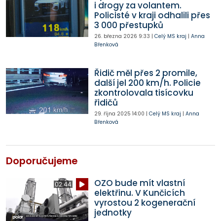
i drogy za volantem.
Policisté v kraji odhalili přes
3 000 přestupků
26. března 2026
9:33
|
Celý MS kraj
|
Anna
Břenková
Řidič měl přes 2 promile,
další jel 200 km/h. Policie
zkontrolovala tisícovku
řidičů
29. října 2025
14:00
|
Celý MS kraj
|
Anna
Břenková
Doporučujeme
OZO bude mít vlastní
02:44
elektřinu. V Kunčicích
vyrostou 2 kogenerační
jednotky