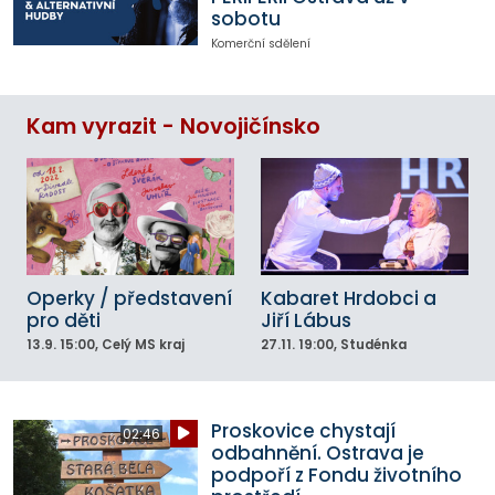
sobotu
Komerční sdělení
Kam vyrazit - Novojičínsko
Operky / představení
Kabaret Hrdobci a
pro děti
Jiří Lábus
13.9.
15:00
, Celý MS kraj
27.11.
19:00
, Studénka
Proskovice chystají
02:46
odbahnění. Ostrava je
podpoří z Fondu životního