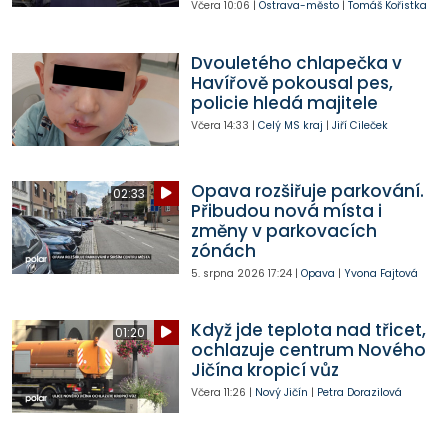
Včera
10:06
|
Ostrava-město
|
Tomáš Kořistka
Dvouletého chlapečka v
Havířově pokousal pes,
policie hledá majitele
Včera
14:33
|
Celý MS kraj
|
Jiří Cileček
Opava rozšiřuje parkování.
02:33
Přibudou nová místa i
změny v parkovacích
zónách
5. srpna 2026
17:24
|
Opava
|
Yvona Fajtová
Když jde teplota nad třicet,
01:20
ochlazuje centrum Nového
Jičína kropicí vůz
Včera
11:26
|
Nový Jičín
|
Petra Dorazilová