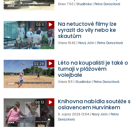
Dnes
7:50
|
Studénka
|
Petra Dorazilová
Na netuctové filmy lze
03:11
vyrazit do vily nebo ke
skautům
Včera
16:42
|
Nový Jičín
|
Petra Dorazilová
Léto na koupališti je také o
02:29
turnaji v plážovém
volejbale
Včera
8:11
|
Studénka
|
Petra Dorazilová
Knihovna nabídla soutěže s
03:13
oslavencem Hurvínkem
5. srpna 2026
13:54
|
Nový Jičín
|
Petra
Dorazilová