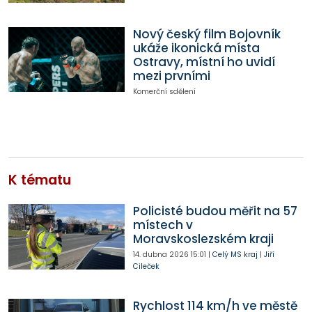
Nový český film Bojovník
ukáže ikonická místa
Ostravy, místní ho uvidí
mezi prvními
Komerční sdělení
K tématu
Policisté budou měřit na 57
místech v
Moravskoslezském kraji
14. dubna 2026
15:01
|
Celý MS kraj
|
Jiří
Cileček
Rychlost 114 km/h ve městě