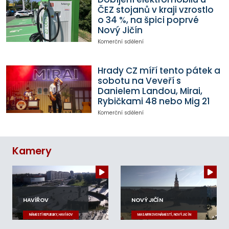
ČEZ stojanů v kraji vzrostlo
o 34 %, na špici poprvé
Nový Jičín
Komerční sdělení
Hrady CZ míří tento pátek a
sobotu na Veveří s
Danielem Landou, Mirai,
Rybičkami 48 nebo Mig 21
Komerční sdělení
Kamery
HAVÍŘOV
NOVÝ JIČÍN
NÁMĚSTÍ REPUBLIKY, HAVÍŘOV
MASARYKOVO NÁMĚSTÍ, NOVÝ JIČÍN