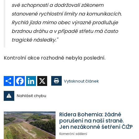
své schopnosti a dodržovali zákonem
stanovené rychlostní limity na komunikacích.
Rychlá jízda mimo obec výrazně prodlužuje
brzdnou dráhu a v případě střetu má často
tragické následky."
Kontrolní akce rozhodně nebyla poslední.
Sdílet
Facebook
LinkedIn
X
Vytisknout článek
Nahlásit chybu
Ridera Bohemia: žádné
porušení na naší straně.
Jen nezákonné šetření ČIŽP
Komerční sdělení