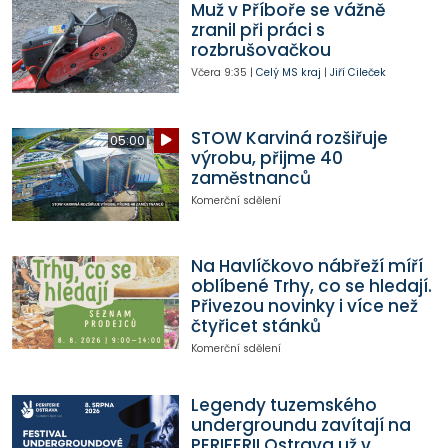
Muž v Příboře se vážně
zranil při práci s
rozbrušovačkou
Včera
9:35
|
Celý MS kraj
|
Jiří Cileček
STOW Karviná rozšiřuje
05:00
výrobu, přijme 40
zaměstnanců
Komerční sdělení
Na Havlíčkovo nábřeží míří
oblíbené Trhy, co se hledají.
Přivezou novinky i více než
čtyřicet stánků
Komerční sdělení
Legendy tuzemského
undergroundu zavítají na
PERIFERII Ostrava už v