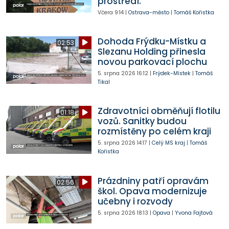
prostředí.
Včera
9:14
|
Ostrava-město
|
Tomáš Kořistka
Dohoda Frýdku-Místku a
02:53
Slezanu Holding přinesla
novou parkovací plochu
5. srpna 2026
16:12
|
Frýdek-Místek
|
Tomáš
Tikal
Zdravotníci obměňují flotilu
01:18
vozů. Sanitky budou
rozmístěny po celém kraji
5. srpna 2026
14:17
|
Celý MS kraj
|
Tomáš
Kořistka
Prázdniny patří opravám
02:56
škol. Opava modernizuje
učebny i rozvody
5. srpna 2026
18:13
|
Opava
|
Yvona Fajtová