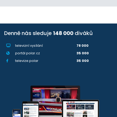
Denně nás sleduje
148 000
diváků
televizní vysílání
78 000
portál polar.cz
35 000
televize.polar
35 000