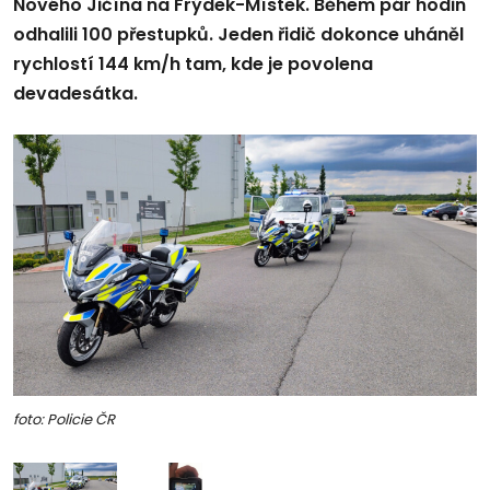
Nového Jičína na Frýdek-Místek. Během pár hodin
odhalili 100 přestupků. Jeden řidič dokonce uháněl
rychlostí 144 km/h tam, kde je povolena
devadesátka.
foto: Policie ČR