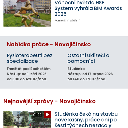
Vánoční hvězda HSF
System vyhrála BIM Awards
2026
Komerční sdělení
Nabídka práce - Novojičínsko
Fyzioterapeuti bez
Ostatní uklízeči a
specializace
pomocníci
Frenštát pod Radhoštěm
Studénka
Nástup: od 1. září 2026
Nástup: od 17. srpna 2026
od 300 do 420 Kč/hod.
od 140 do 170 Kč/hod.
Nejnovější zprávy - Novojičínsko
Studénka čeká na stavbu
01:22
nové kašny, práce ani po
šesti týdnech nezačaly