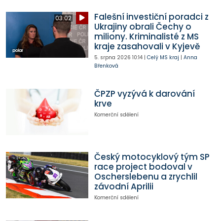
Falešní investiční poradci z
03:02
Ukrajiny obrali Čechy o
miliony. Kriminalisté z MS
kraje zasahovali v Kyjevě
5. srpna 2026
10:14
|
Celý MS kraj
|
Anna
Břenková
ČPZP vyzývá k darování
krve
Komerční sdělení
Český motocyklový tým SP
race project bodoval v
Oscherslebenu a zrychlil
závodní Aprilii
Komerční sdělení