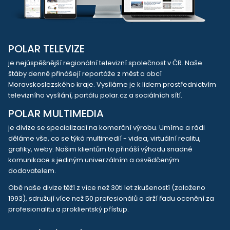
POLAR TELEVIZE
je nejúspěšnější regionální televizní společnost v ČR. Naše
štáby denně přinášejí reportáže z měst a obcí
Moravskoslezského kraje. Vysíláme je k lidem prostřednictvím
televizního vysílání, portálu polar.cz a sociálních sítí.
POLAR MULTIMEDIA
je divize se specializací na komerční výrobu. Umíme a rádi
děláme vše, co se týká multimedií - videa, virtuální realitu,
grafiky, weby. Našim klientům to přináší výhodu snadné
komunikace s jediným univerzálním a osvědčeným
dodavatelem.
Obě naše divize těží z více než 30ti let zkušeností (založeno
1993), sdružují více než 50 profesionálů a drží řadu ocenění za
profesionalitu a proklientský přístup.