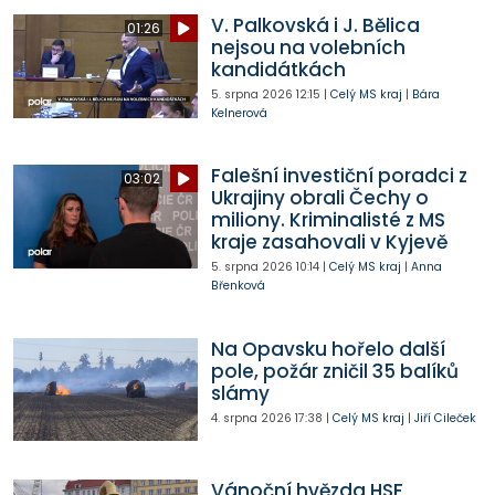
V. Palkovská i J. Bělica
01:26
nejsou na volebních
kandidátkách
5. srpna 2026
12:15
|
Celý MS kraj
|
Bára
Kelnerová
Falešní investiční poradci z
03:02
Ukrajiny obrali Čechy o
miliony. Kriminalisté z MS
kraje zasahovali v Kyjevě
5. srpna 2026
10:14
|
Celý MS kraj
|
Anna
Břenková
Na Opavsku hořelo další
pole, požár zničil 35 balíků
slámy
4. srpna 2026
17:38
|
Celý MS kraj
|
Jiří Cileček
Vánoční hvězda HSF