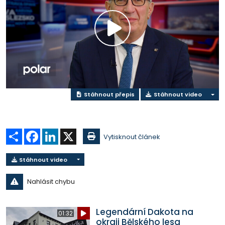
Přehrát
video
Stáhnout přepis
Stáhnout video
Sdílet
Facebook
LinkedIn
X
Vytisknout článek
Stáhnout video
Nahlásit chybu
Legendární Dakota na
01:32
okraji Bělského lesa