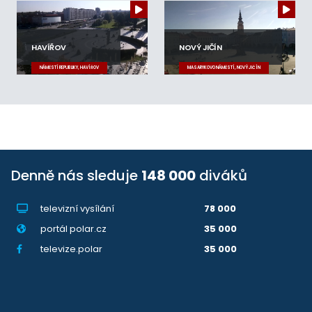
HAVÍŘOV
NOVÝ JIČÍN
NÁMĚSTÍ REPUBLIKY, HAVÍŘOV
MASARYKOVO NÁMĚSTÍ, NOVÝ JIČÍN
Denně nás sleduje
148 000
diváků
televizní vysílání
78 000
portál polar.cz
35 000
televize.polar
35 000