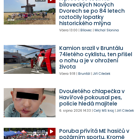
bíloveckých Nových
Dvorech se po 84 letech
roztočily lopatky
historického mlýna
Včera
13:00
|
Bílovec
|
Michal Slonina
Kamion srazil v Bruntálu
74letého cyklistu, ten přišel
o nohu a je v ohrožení
života
Včera
9:18
|
Bruntál
|
Jiří Cileček
Dvouletého chlapečka v
Havířově pokousal pes,
policie hledá majitele
6. srpna 2026
14:33
|
Celý MS kraj
|
Jiří Cileček
Poruba přivítá ME hasičů v
01:31
požárním sportu. Kromě