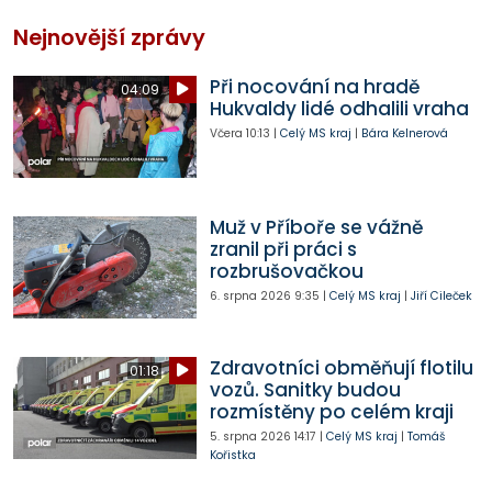
Nejnovější zprávy
Při nocování na hradě
04:09
Hukvaldy lidé odhalili vraha
Včera
10:13
|
Celý MS kraj
|
Bára Kelnerová
Muž v Příboře se vážně
zranil při práci s
rozbrušovačkou
6. srpna 2026
9:35
|
Celý MS kraj
|
Jiří Cileček
Zdravotníci obměňují flotilu
01:18
vozů. Sanitky budou
rozmístěny po celém kraji
5. srpna 2026
14:17
|
Celý MS kraj
|
Tomáš
Kořistka