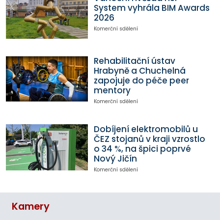
System vyhrála BIM Awards
2026
Komerční sdělení
Rehabilitační ústav
Hrabyně a Chuchelná
zapojuje do péče peer
mentory
Komerční sdělení
Dobíjení elektromobilů u
ČEZ stojanů v kraji vzrostlo
o 34 %, na špici poprvé
Nový Jičín
Komerční sdělení
Kamery