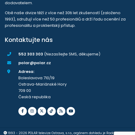
dodavatelem.
Obě naše divize těží z více než 30ti let zkušeností (založeno
1993), sdružují více než 50 profesionálů a drží řadu ocenění za
profesionalitu a proklientský přístup.
Kontaktujte nás
552 303 303
(Nezasílejte SMS, děkujeme)
polar@polar.cz
Adresa:
Boleslavova 710/19
Ostrava-Mariánské Hory
709 00
Česká republika
1993 - 2026 POLAR televize Ostrava, s.r.o., orgánem dohledu je Rada pro