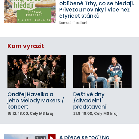
oblíbené Trhy, co se hledají.
Přivezou novinky i více než
čtyřicet stánků
Komerční sdělení
Kam vyrazit
Ondřej Havelka a
Deštivé dny
jeho Melody Makers /
/divadelní
koncert
představení
15.12.
18:00
, Celý MS kraj
21.9.
19:00
, Celý MS kraj
A přece se točí! Na
01:20