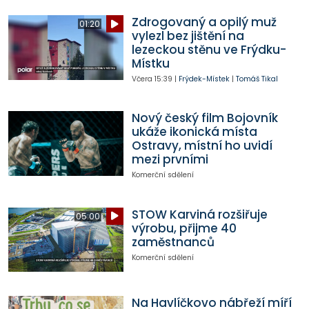
Zdrogovaný a opilý muž
01:20
vylezl bez jištění na
lezeckou stěnu ve Frýdku-
Místku
Včera
15:39
|
Frýdek-Místek
|
Tomáš Tikal
Nový český film Bojovník
ukáže ikonická místa
Ostravy, místní ho uvidí
mezi prvními
Komerční sdělení
STOW Karviná rozšiřuje
05:00
výrobu, přijme 40
zaměstnanců
Komerční sdělení
Na Havlíčkovo nábřeží míří