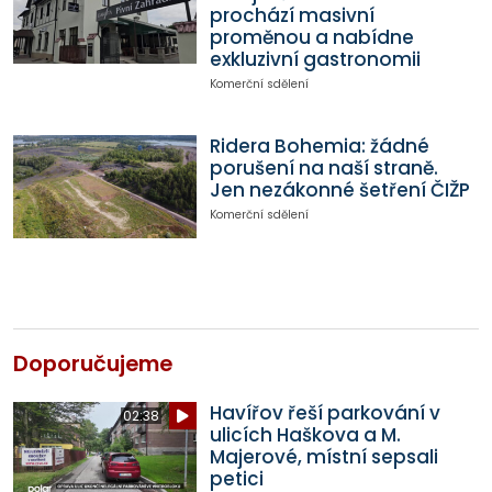
prochází masivní
proměnou a nabídne
exkluzivní gastronomii
Komerční sdělení
Ridera Bohemia: žádné
porušení na naší straně.
Jen nezákonné šetření ČIŽP
Komerční sdělení
Doporučujeme
Havířov řeší parkování v
02:38
ulicích Haškova a M.
Majerové, místní sepsali
petici