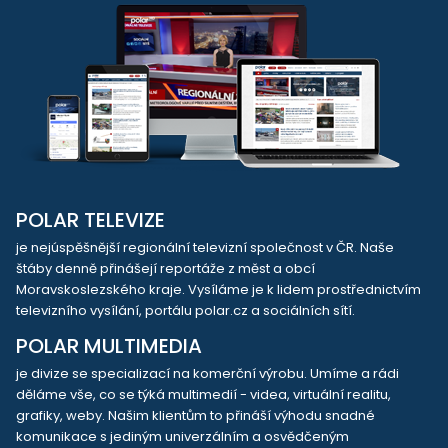
POLAR TELEVIZE
je nejúspěšnější regionální televizní společnost v ČR. Naše
štáby denně přinášejí reportáže z měst a obcí
Moravskoslezského kraje. Vysíláme je k lidem prostřednictvím
televizního vysílání, portálu polar.cz a sociálních sítí.
POLAR MULTIMEDIA
je divize se specializací na komerční výrobu. Umíme a rádi
děláme vše, co se týká multimedií - videa, virtuální realitu,
grafiky, weby. Našim klientům to přináší výhodu snadné
komunikace s jediným univerzálním a osvědčeným