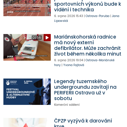
sportovních výkonů bude k
vidění i technika
6. srpna 2026
15:43
|
Ostrava-Poruba
|
Jana
Lipowská
Mariánskohorská radnice
01:56
má nový externí
defibrilátor. Může zachránit
život během několika minut
6. srpna 2026
19:04
|
Ostrava-Mariánské
hory
|
Yvona Fajtová
Legendy tuzemského
undergroundu zavítají na
PERIFERII Ostrava už v
sobotu
Komerční sdělení
ČPZP vyzývá k darování
krve