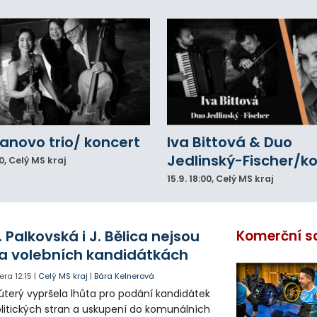
novo trio/ koncert
Iva Bittová & Duo
Jedlinský-Fischer/k
0
, Celý MS kraj
15.9.
18:00
, Celý MS kraj
. Palkovská i J. Bělica nejsou
Komerční s
a volebních kandidátkách
era
12:15
|
Celý MS kraj
|
Bára Kelnerová
úterý vypršela lhůta pro podání kandidátek
litických stran a uskupení do komunálních