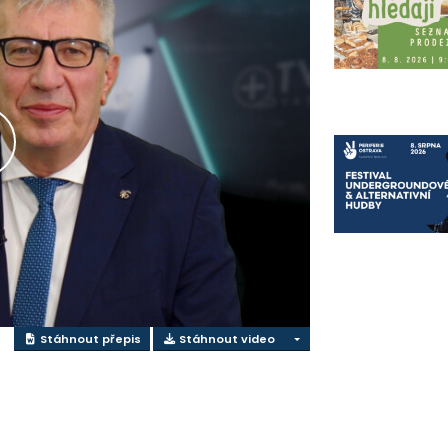
řehrát
ideo
Stáhnout přepis
Stáhnout video