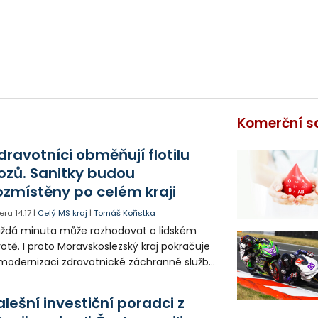
Komerční s
dravotníci obměňují flotilu
ozů. Sanitky budou
ozmístěny po celém kraji
era
14:17
|
Celý MS kraj
|
Tomáš Kořistka
ždá minuta může rozhodovat o lidském
votě. I proto Moravskoslezský kraj pokračuje
modernizaci zdravotnické záchranné služby
do provozu nyní zamířilo 14 nových sanitek
bavených nejmodernější technikou.
alešní investiční poradci z