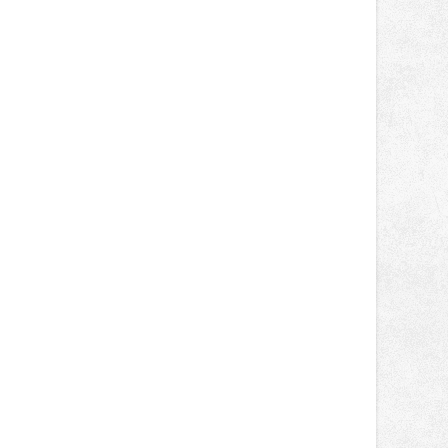
Následně se vždy v pátek a sobotu
energetiků Vladislav Sobol.
představí v Hradci nad Moravicí a na
Bouzově, své letošní 21. turné zakončí
29. a 30. srpna opět v Čechách na
Bezdězu. V pátek na Veveří vystoupí
kapely Rybičky 48 a Mig 21 či rapper
Rytmus. V sobotu se mohou
návštěvníci těšit na exkluzivní
prodloužené sety kapely Mirai a
Daniela Landy, Vypsanou Fixu,
Krucipüsk nebo Tomáše Kluse.