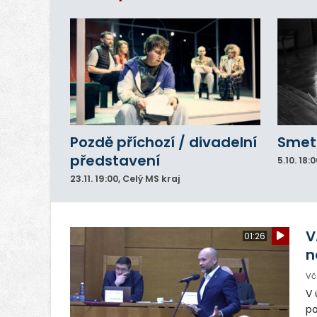
Pozdě příchozí / divadelní
Smeta
představení
5.10.
18:0
23.11.
19:00
, Celý MS kraj
V
01:26
n
Vč
V 
po