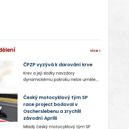
dělení
více
ČPZP vyzývá k darování krve
Krev a její složky navzdory
dynamickému pokroku nelze uměle
vyrobit. Zdravotnictví se tudíž bez
ochoty lidí darovat tuto
Český motocyklový tým SP
nenahraditelnou tělní tekutinu
race project bodoval v
neobejde. Naléhavá potřeba doplnit
Oscherslebenu a zrychlil
krevní zásoby nastává vždy v létě,
kdy stoupá počet úrazů. Česká
závodní Aprilii
průmyslová zdravotní pojišťovna
Mladý český motocyklový tým SP