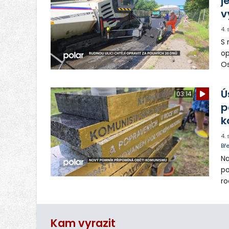
j
v
4.
S 
op
Os
op
Ú
03:14
p
k
4.
Bř
Na
po
ro
Mí
ut
Kam vyrazit