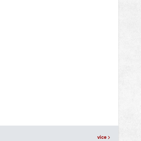
Jakub Stoupenec z HSF System.
více