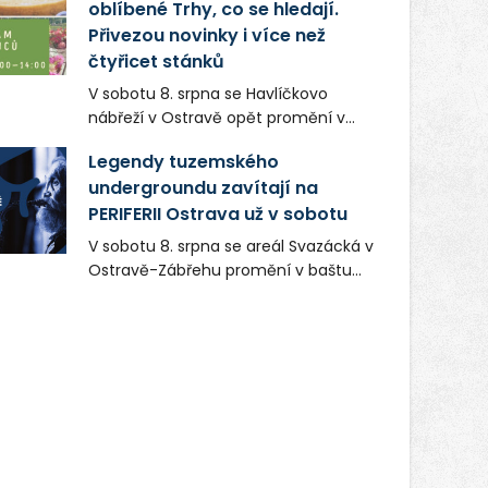
oblíbené Trhy, co se hledají.
Přivezou novinky i více než
čtyřicet stánků
V sobotu 8. srpna se Havlíčkovo
nábřeží v Ostravě opět promění v
místo plné vůní, chutí a poctivých
Legendy tuzemského
lokálních výrobků. Trhy, co se hledají
undergroundu zavítají na
tentokrát nabídnou více než čtyřicet
PERIFERII Ostrava už v sobotu
pečlivě vybraných stánků s kvalitní
gastronomií, farmářskými produkty,
V sobotu 8. srpna se areál Svazácká v
designem i řemeslnou tvorbou.
Ostravě-Zábřehu promění v baštu
Návštěvníci se mohou těšit nejen na
undergroundové a alternativní
oblíbené stálice, ale také na řadu
hudby. Uskuteční se zde totiž první
novinek, které v Ostravě běžně
ročník festivalu PERIFERIE Ostrava.
nepotkají.
Brány areálu se otevřou půlhodinu po
poledni, na příchozí čekají koncerty,
autorská čtení a rozhovory.
Vstupenky v ceně 450 Kč jsou v
prodeji.