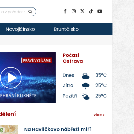
Novojičínsko
Bruntálsko
Počasí -
Ostrava
Dnes
35°C
Přehrát
Zítra
25°C
Pozítří
25°C
video
dělení
více
Na Havlíčkovo nábřeží míří