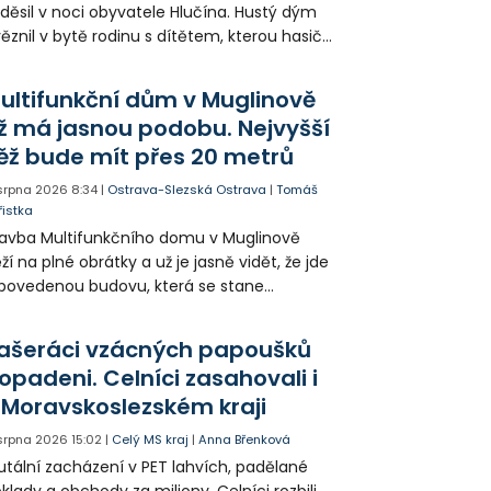
děsil v noci obyvatele Hlučína. Hustý dým
ěznil v bytě rodinu s dítětem, kterou hasiči
seli evakuovat po žebříku. Celkem hasiči
vedli z domu 31 lidí.
ultifunkční dům v Muglinově
ž má jasnou podobu. Nejvyšší
ěž bude mít přes 20 metrů
 srpna 2026
8:34
|
Ostrava-Slezská Ostrava
|
Tomáš
řistka
avba Multifunkčního domu v Muglinově
ží na plné obrátky a už je jasně vidět, že jde
povedenou budovu, která se stane
dobou Slezské Ostravy. Stavebníci už
končují věže a brzy nebude potřeba jeřáb,
ašeráci vzácných papoušků
lem kterého dům vzniká.
opadeni. Celníci zasahovali i
 Moravskoslezském kraji
 srpna 2026
15:02
|
Celý MS kraj
|
Anna Břenková
utální zacházení v PET lahvích, padělané