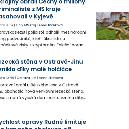
krajiny obrali Čechy o miliony.
riminalisté z MS kraje
asahovali v Kyjevě
era
10:14
|
Celý MS kraj
|
Anna Břenková
ravskoslezští policisté odhalili mezinárodní
ng podvodníků, kteří lákali lidi na
hádkové zisky z kryptoměn. Falešní poradci
lámanou češtinou volali obětem z
rajinského call centra a připravili Čechy o
ezecká stěna v Ostravě-Jihu
sítky až stovky milionů korun. Na padesátce
znikla díky malé holčičce
movních prohlídek v Kyjevě se podíleli i
ští vyšetřovatelé.
era
13:48
|
Ostrava-Jih
|
Anna Břenková
ortovní areál u Bělského lesa v Ostravě-
hu obohatila nová venkovní lezecká stěna.
set metrů vysoká dominanta vznikla díky
rticipativnímu rozpočtu a místním
yvatelům nabízí volně přístupné sportovní
žití.
ychlost opravy Rudné limituje