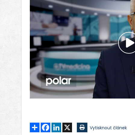
P
v
Sdílet
Facebook
LinkedIn
X
Vytisknout článek