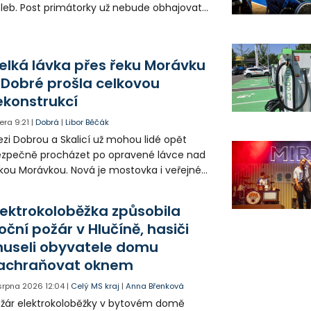
leb. Post primátorky už nebude obhajovat
ra Palkovská za sdružení Osobnosti pro
inec. V Havířově nebude na kandidátce
utí ANO radní a hejtman Josef Bělica.
elká lávka přes řeku Morávku
 Dobré prošla celkovou
ekonstrukcí
era
9:21
|
Dobrá
|
Libor Běčák
zi Dobrou a Skalicí už mohou lidé opět
zpečně procházet po opravené lávce nad
kou Morávkou. Nová je mostovka i veřejné
větlení.
lektrokoloběžka způsobila
oční požár v Hlučíně, hasiči
useli obyvatele domu
achraňovat oknem
 srpna 2026
12:04
|
Celý MS kraj
|
Anna Břenková
žár elektrokoloběžky v bytovém domě