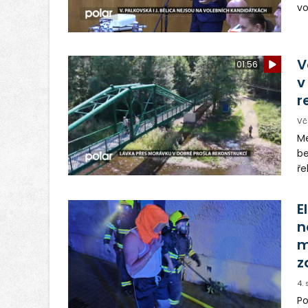
vo
Vě
Tř
hn
V
01:56
v
r
Vč
Me
be
ře
os
E
n
m
z
4.
Po