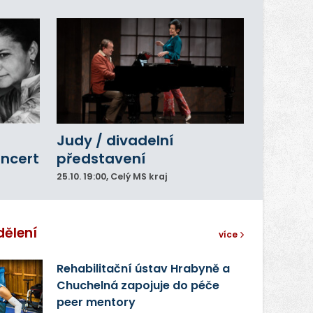
Judy / divadelní
oncert
představení
25.10.
19:00
, Celý MS kraj
dělení
více
Rehabilitační ústav Hrabyně a
Chuchelná zapojuje do péče
peer mentory