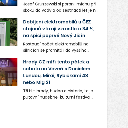
Josef Gruszewski si poranil míchu při
skoku do vody a od šestnácti let je na
invalidním vozíku. Teď jako peer
Dobíjení elektromobilů u ČEZ
mentor České asociace paraplegiků
stojanů v kraji vzrostlo o 34 %,
CZEPA předává své zkušenosti lidem,
na špici poprvé Nový Jičín
kteří se dostali do podobné situace. K
co největší samostatnosti pomáhá
Rostoucí počet elektromobilů na
také pacientům hrabyňského
silnicích se promítá i do vyššího
rehabilitačního ústavu.
využívání dobíjecí infrastruktury v
Hrady CZ míří tento pátek a
Moravskoslezském kraji. Ve srovnání
sobotu na Veveří s Danielem
se stejným obdobím loňského roku
Landou, Mirai, Rybičkami 48
vzrostl odběr o 34 %. Pomyslná první
příčka v „tankování“ se poprvé v
nebo Mig 21
historii přesunula z Ostravy pod
Tři H – hrady, hudba a historie, to je
Beskydy: Nejvytíženější byly stojany u
putovní hudebně-kulturní festival
hypermarketu Tesco v Novém Jičíně,
Hrady CZ. Ten míří po Točníku,
kde řidiči načerpali bezmála 60 tisíc
Kunětické hoře, Švihově a Hluboké
kWh. Uživatelé stanic futurego při
nad Vltavou v pátek a sobotu 7. a 8.
jedné seanci doplnili v průměru 23
srpna na Moravu na Veveří u Brna.
kWh elektřiny, upřesnil mluvčí