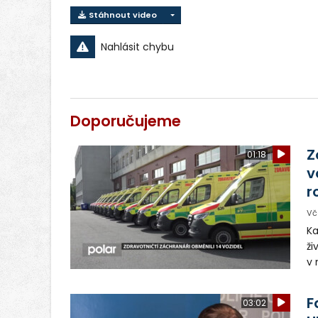
Stáhnout video
Nahlásit chybu
Doporučujeme
Z
01:18
v
r
Vč
Ka
ži
v 
– 
vy
F
03:02