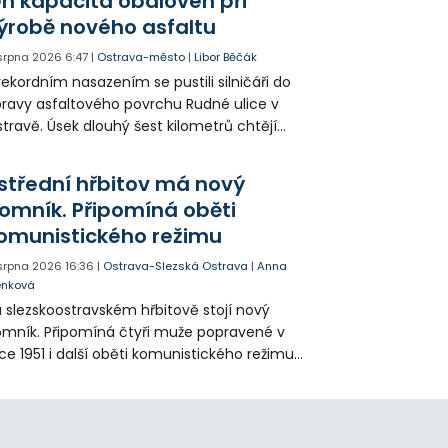
en kapacita obaloven při
ýrobě nového asfaltu
 srpna 2026
6:47
|
Ostrava-město
|
Libor Běčák
rekordním nasazením se pustili silničáři do
ravy asfaltového povrchu Rudné ulice v
travě. Úsek dlouhý šest kilometrů chtějí
ravit během 20 dnů.
střední hřbitov má nový
omník. Připomíná oběti
omunistického režimu
 srpna 2026
16:36
|
Ostrava-Slezská Ostrava
|
Anna
enková
 slezskoostravském hřbitově stojí nový
mník. Připomíná čtyři muže popravené v
ce 1951 i další oběti komunistického režimu.
sto uložení jejich ostatků zůstalo příbuzným
ajeno přes sedmdesát let.