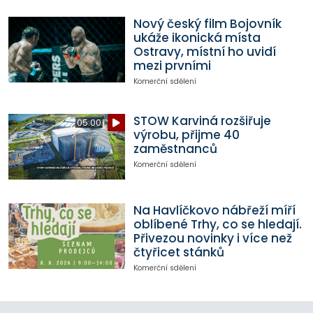
Nový český film Bojovník
ukáže ikonická místa
Ostravy, místní ho uvidí
mezi prvními
Komerční sdělení
STOW Karviná rozšiřuje
05:00
výrobu, přijme 40
zaměstnanců
Komerční sdělení
Na Havlíčkovo nábřeží míří
oblíbené Trhy, co se hledají.
Přivezou novinky i více než
čtyřicet stánků
Komerční sdělení