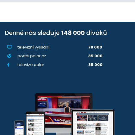
Denně nás sleduje
148 000
diváků
televizní vysílání
78 000
portál polar.cz
35 000
televize.polar
35 000