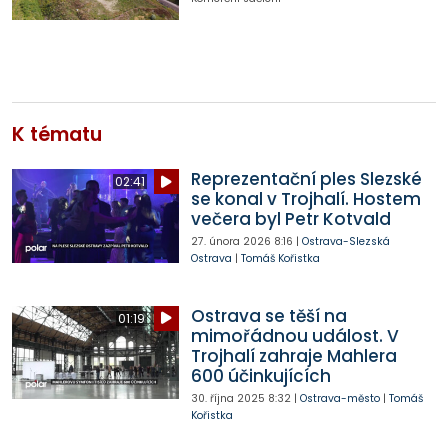
K tématu
Reprezentační ples Slezské
02:41
se konal v Trojhalí. Hostem
večera byl Petr Kotvald
27. února 2026
8:16
|
Ostrava-Slezská
Ostrava
|
Tomáš Kořistka
Ostrava se těší na
01:19
mimořádnou událost. V
Trojhalí zahraje Mahlera
600 účinkujících
30. října 2025
8:32
|
Ostrava-město
|
Tomáš
Kořistka