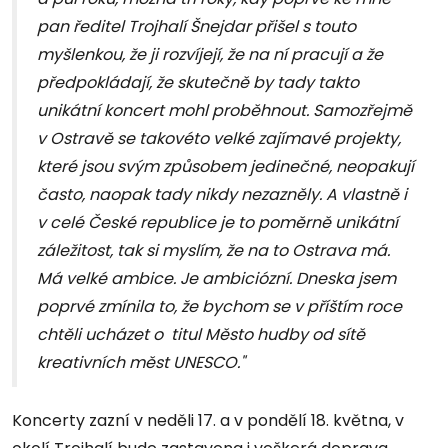
pan ředitel Trojhalí Šnejdar přišel s touto
myšlenkou, že ji rozvíjejí, že na ní pracují a že
předpokládají, že skutečně by tady takto
unikátní koncert mohl proběhnout. Samozřejmě
v Ostravě se takovéto velké zajímavé projekty,
které jsou svým způsobem jedinečné, neopakují
často, naopak tady nikdy nezazněly. A vlastně i
v celé České republice je to poměrně unikátní
záležitost, tak si myslím, že na to Ostrava má.
Má velké ambice. Je ambiciózní. Dneska jsem
poprvé zmínila to, že bychom se v příštím roce
chtěli ucházet o titul Město hudby od sítě
kreativních měst UNESCO."
Koncerty zazní v neděli 17. a v pondělí 18. května, v