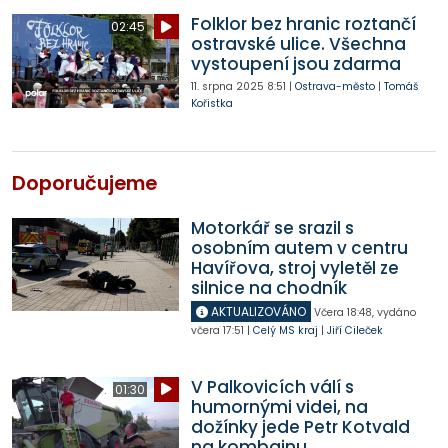
Folklor bez hranic roztančí
02:45
ostravské ulice. Všechna
vystoupení jsou zdarma
11. srpna 2025
8:51
|
Ostrava-město
|
Tomáš
Kořistka
Doporučujeme
Motorkář se srazil s
osobním autem v centru
Havířova, stroj vyletěl ze
silnice na chodník
AKTUALIZOVÁNO
Včera
18:48
,
vydáno
včera
17:51
|
Celý MS kraj
|
Jiří Cileček
V Palkovicích válí s
01:30
humornými videi, na
dožínky jede Petr Kotvald
na kombajnu