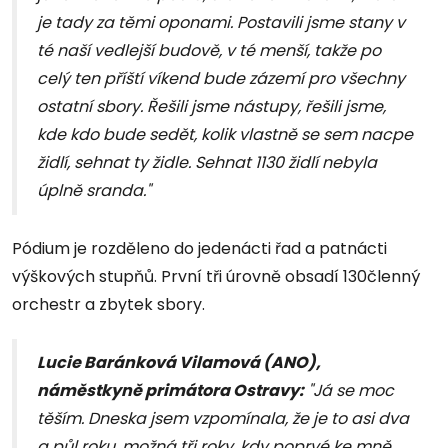
je tady za těmi oponami. Postavili jsme stany v
té naší vedlejší budově, v té menší, takže po
celý ten příští víkend bude zázemí pro všechny
ostatní sbory. Řešili jsme nástupy, řešili jsme,
kde kdo bude sedět, kolik vlastně se sem nacpe
židlí, sehnat ty židle. Sehnat 1130 židlí nebyla
úplně sranda."
Pódium je rozděleno do jedenácti řad a patnácti
výškových stupňů. První tři úrovně obsadí 130členný
orchestr a zbytek sbory.
Lucie Baránková Vilamová (ANO),
náměstkyně primátora Ostravy:
"Já se moc
těším. Dneska jsem vzpomínala, že je to asi dva
a půl roku, možná tři roky, kdy poprvé ke mně