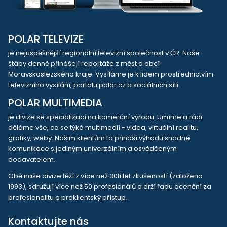
POLAR TELEVIZE
je nejúspěšnější regionální televizní společnost v ČR. Naše
štáby denně přinášejí reportáže z měst a obcí
Moravskoslezského kraje. Vysíláme je k lidem prostřednictvím
televizního vysílání, portálu polar.cz a sociálních sítí.
POLAR MULTIMEDIA
je divize se specializací na komerční výrobu. Umíme a rádi
děláme vše, co se týká multimedií - videa, virtuální realitu,
grafiky, weby. Našim klientům to přináší výhodu snadné
komunikace s jediným univerzálním a osvědčeným
dodavatelem.
Obě naše divize těží z více než 30ti let zkušeností (založeno
1993), sdružují více než 50 profesionálů a drží řadu ocenění za
profesionalitu a proklientský přístup.
Kontaktujte nás