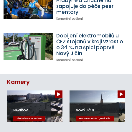
Hrabyně a Chuchelná
zapojuje do péče peer
mentory
Komerční sdělení
Dobíjení elektromobilů u
ČEZ stojanů v kraji vzrostlo
o 34 %, na špici poprvé
Nový Jičín
Komerční sdělení
Kamery
HAVÍŘOV
NOVÝ JIČÍN
NÁMĚSTÍ REPUBLIKY, HAVÍŘOV
MASARYKOVO NÁMĚSTÍ, NOVÝ JIČÍN