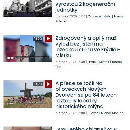
vyrostou 2 kogenerační
jednotky
6. srpna 2026
10:06
|
Ostrava-město
|
Tomáš
Kořistka
Zdrogovaný a opilý muž
01:20
vylezl bez jištění na
lezeckou stěnu ve Frýdku-
Místku
7. srpna 2026
15:39
|
Frýdek-Místek
|
Tomáš
Tikal
A přece se točí! Na
01:20
bíloveckých Nových
Dvorech se po 84 letech
roztočily lopatky
historického mlýna
7. srpna 2026
13:00
|
Bílovec
|
Michal Slonina
Dvouletého chlapečka v