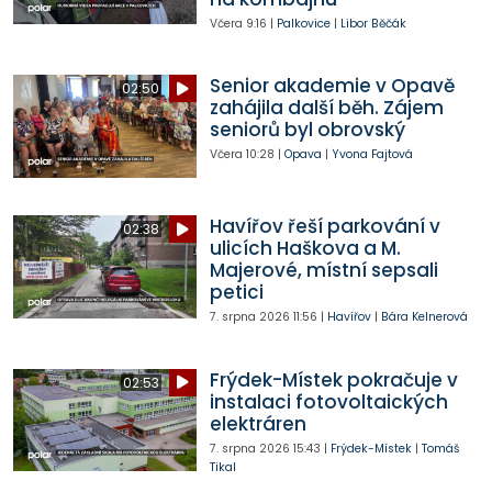
Včera
9:16
|
Palkovice
|
Libor Běčák
Senior akademie v Opavě
02:50
zahájila další běh. Zájem
seniorů byl obrovský
Včera
10:28
|
Opava
|
Yvona Fajtová
Havířov řeší parkování v
02:38
ulicích Haškova a M.
Majerové, místní sepsali
petici
7. srpna 2026
11:56
|
Havířov
|
Bára Kelnerová
Frýdek-Místek pokračuje v
02:53
instalaci fotovoltaických
elektráren
7. srpna 2026
15:43
|
Frýdek-Místek
|
Tomáš
Tikal