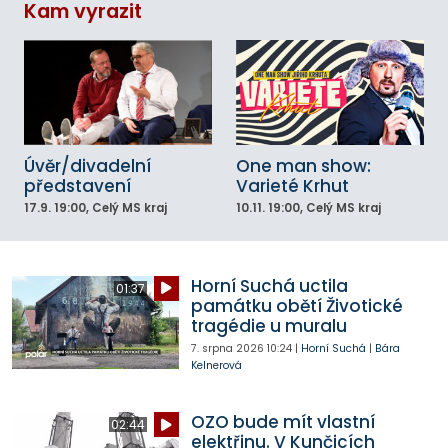
Kam vyrazit
Úvěr/divadelní
One man show:
představení
Varieté Krhut
17.9.
19:00
, Celý MS kraj
10.11.
19:00
, Celý MS kraj
Horní Suchá uctila
01:37
památku obětí Životické
tragédie u muralu
7. srpna 2026
10:24
|
Horní Suchá
|
Bára
Kelnerová
OZO bude mít vlastní
02:44
elektřinu. V Kunčicích