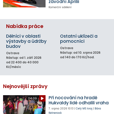
závodní Aprilii
Komerční sdělení
Nabídka práce
Dělníci v oblasti
Ostatní uklízeči a
výstavby a údržby
pomocníci
budov
Ostrava
Nástup: od 10. srpna 2026
Ostrava
od 140 do 170 Kč/hod.
Nástup: od 1. září 2026
od 22 400 do 40 000
Kč/měsíc
Nejnovější zprávy
Při nocování na hradě
04:09
Hukvaldy lidé odhalili vraha
7. srpna 2026
10:13
|
Celý MS kraj
|
Bára
Kelnerová