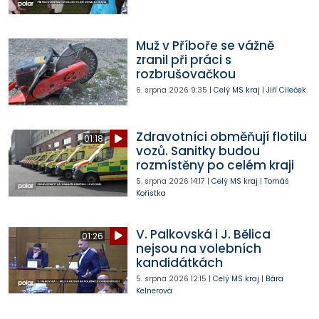
Muž v Příboře se vážně
zranil při práci s
rozbrušovačkou
6. srpna 2026
9:35
|
Celý MS kraj
|
Jiří Cileček
Zdravotníci obměňují flotilu
01:18
vozů. Sanitky budou
rozmístěny po celém kraji
5. srpna 2026
14:17
|
Celý MS kraj
|
Tomáš
Kořistka
V. Palkovská i J. Bělica
01:26
nejsou na volebních
kandidátkách
5. srpna 2026
12:15
|
Celý MS kraj
|
Bára
Kelnerová