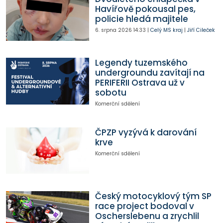
Havířově pokousal pes,
policie hledá majitele
6. srpna 2026
14:33
|
Celý MS kraj
|
Jiří Cileček
Legendy tuzemského
undergroundu zavítají na
PERIFERII Ostrava už v
sobotu
Komerční sdělení
ČPZP vyzývá k darování
krve
Komerční sdělení
Český motocyklový tým SP
race project bodoval v
Oscherslebenu a zrychlil