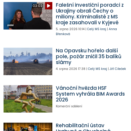
Falešní investiční poradci z
03:02
Ukrajiny obrali Čechy o
miliony. Kriminalisté z MS
kraje zasahovali v Kyjevě
5. srpna 2026
10:14
|
Celý MS kraj
|
Anna
Břenková
Na Opavsku hořelo další
pole, požár zničil 35 balíků
slámy
4. srpna 2026
17:38
|
Celý MS kraj
|
Jiří Cileček
Vánoční hvězda HSF
System vyhrála BIM Awards
2026
Komerční sdělení
Rehabilitační ústav