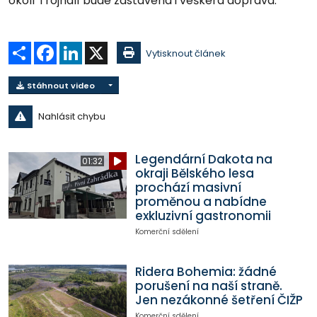
okolí Trojhalí bude zastavena i veškerá doprava.
Sdílet
Facebook
LinkedIn
X
Vytisknout článek
Stáhnout video
Nahlásit chybu
Legendární Dakota na
01:32
okraji Bělského lesa
prochází masivní
proměnou a nabídne
exkluzivní gastronomii
Komerční sdělení
Ridera Bohemia: žádné
porušení na naší straně.
Jen nezákonné šetření ČIŽP
Komerční sdělení