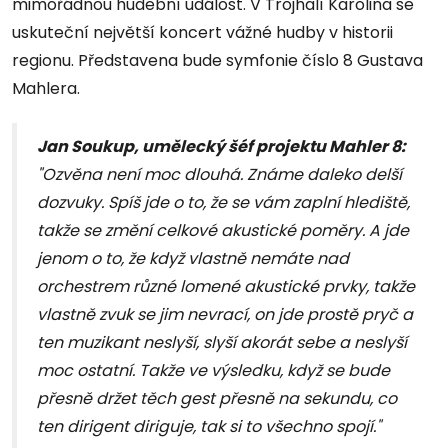
mimořádnou hudební událost. V Trojhalí Karolina se
uskuteční největší koncert vážné hudby v historii
regionu. Představena bude symfonie číslo 8 Gustava
Mahlera.
Jan Soukup, umělecký šéf projektu Mahler 8:
"Ozvěna není moc dlouhá. Známe daleko delší
dozvuky. Spíš jde o to, že se vám zaplní hlediště,
takže se změní celkové akustické poměry. A jde
jenom o to, že když vlastně nemáte nad
orchestrem různé lomené akustické prvky, takže
vlastně zvuk se jim nevrací, on jde prostě pryč a
ten muzikant neslyší, slyší akorát sebe a neslyší
moc ostatní. Takže ve výsledku, když se bude
přesně držet těch gest přesně na sekundu, co
ten dirigent diriguje, tak si to všechno spojí."