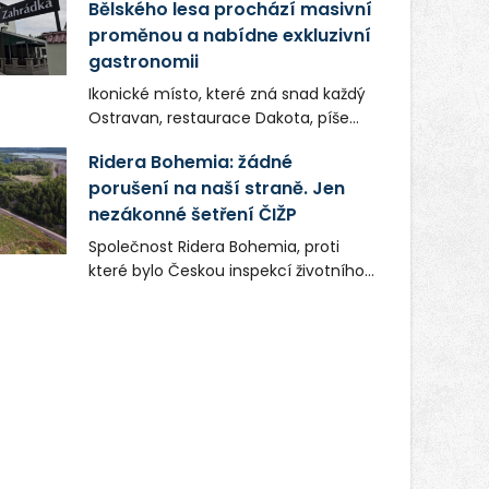
Bělského lesa prochází masivní
proměnou a nabídne exkluzivní
gastronomii
Ikonické místo, které zná snad každý
Ostravan, restaurace Dakota, píše
novou kapitolu. Silná mateřská
Ridera Bohemia: žádné
společnost Dang Investment Group
porušení na naší straně. Jen
s.r.o. investuje do projektu přes 50
nezákonné šetření ČIŽP
milionů korun. Cílem je přinést
Ostravě dva špičkové gastronomické
Společnost Ridera Bohemia, proti
koncepty, které v regionu dosud
které bylo Českou inspekcí životního
chyběly, luxusní středomořskou
prostředí (ČIŽP) čtyři roky vedeno
kuchyni a autentickou asijskou
vykonstruované řízení, při realizaci
gastronomii.
OVS na heřmanické haldě
postupovala v souladu se zákonem a
zadáním státního podniku DIAMO a v
této souvislosti nelze hovořit o
žádném odpadu. Ridera od počátku
označovala řízení ČIŽP za nezákonné
a domáhala se práva na spravedlivý