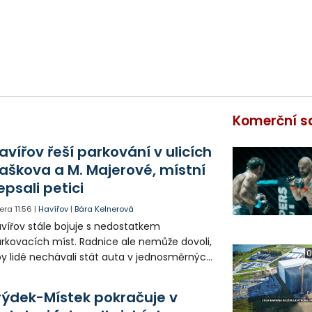
Komerční s
avířov řeší parkování v ulicích
aškova a M. Majerové, místní
epsali petici
era
11:56
|
Havířov
|
Bára Kelnerová
vířov stále bojuje s nedostatkem
rkovacích míst. Radnice ale nemůže dovoli,
0
y lidé nechávali stát auta v jednosměrných
icích, kde nezbývá místo pro průjezd IZS.
tuace se teď řeší v jednom vnitrobloku, kde
rýdek-Místek pokračuje v
 někteří obyvatelé rozhodli sepsat petici.