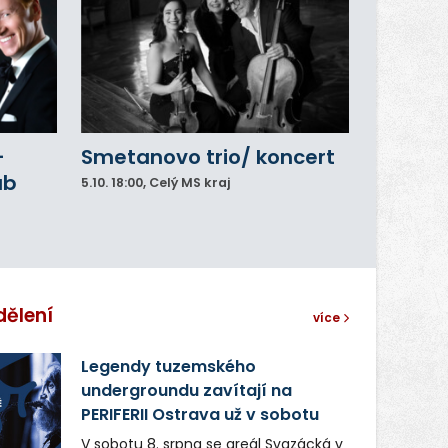
–
Smetanovo trio/ koncert
ub
5.10.
18:00
, Celý MS kraj
dělení
více
Legendy tuzemského
undergroundu zavítají na
PERIFERII Ostrava už v sobotu
V sobotu 8. srpna se areál Svazácká v