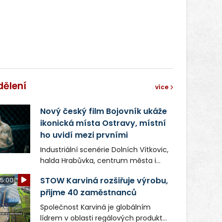
správní proces.
dělení
více
Nový český film Bojovník ukáže
ikonická místa Ostravy, místní
ho uvidí mezi prvními
Industriální scenérie Dolních Vítkovic,
halda Hrabůvka, centrum města i
další ikonická místa Ostravy se objeví
STOW Karviná rozšiřuje výrobu,
5:00
v novém filmu Bojovník, který vstoupí
přijme 40 zaměstnanců
do kin už 13. srpna. Režiséři Vojtěch
Frič a Tomáš Dianiška si
Společnost Karviná je globálním
moravskoslezskou metropoli
lídrem v oblasti regálových produktů