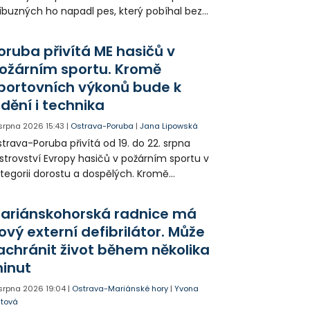
íbuzných ho napadl pes, který pobíhal bez
dítka a náhubku. Majitel psa údajně z místa
ešel. Případem už se zabývá policie, která
oruba přivítá ME hasičů v
jitele psa hledá.
ožárním sportu. Kromě
portovních výkonů bude k
idění i technika
 srpna 2026
15:43
|
Ostrava-Poruba
|
Jana Lipowská
trava-Poruba přivítá od 19. do 22. srpna
strovství Evropy hasičů v požárním sportu v
tegorii dorostu a dospělých. Kromě
ortovních výkonů budou k vidění také
ázky historické i současné techniky.
ariánskohorská radnice má
ový externí defibrilátor. Může
achránit život během několika
inut
 srpna 2026
19:04
|
Ostrava-Mariánské hory
|
Yvona
jtová