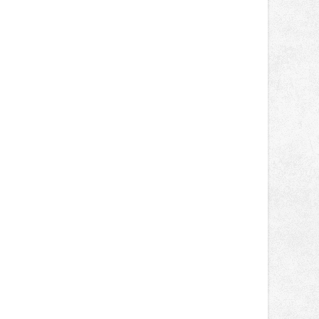
místo. Maks Palmowski dokončil oba
závody kategorie Sportbike na
dvanácté příčce. Přestože výsledky
zůstaly za očekáváním týmu, důležitý
posun přineslo testování nového
aerodynamického řešení pro Aprilii
RS660, které motocykl znatelně
zrychlilo.