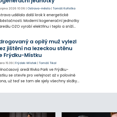
ogenerační jednotky
 srpna 2026
10:06
|
Ostrava-město
|
Tomáš Kořistka
trava udělala další krok k energetické
běstačnosti. Moderní kogenerační jednotky
areálu OZO vyrobí elektřinu i teplo a sníží
klady i emise. Malou elektrárnu postaví
olia přímo v Kunčicích.
drogovaný a opilý muž vylezl
ez jištění na lezeckou stěnu
e Frýdku-Místku
era
15:39
|
Frýdek-Místek
|
Tomáš Tikal
lnočasový areál Rivka Park ve Frýdku-
stku se otevře pro veřejnost až v polovině
pna, už teď se tam ale sjely všechny složky
áchranného systému. Důvodem bylo
iknutí opilého muže pod vlivem drog do
eálu. Vyšplhal na lezeckou stěnu a nemohl
lů.