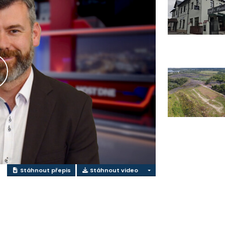
řehrát
ideo
Stáhnout přepis
Stáhnout video