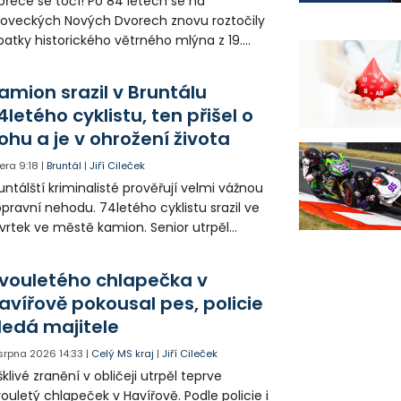
přece se točí! Po 84 letech se na
loveckých Nových Dvorech znovu roztočily
patky historického větrného mlýna z 19.
oletí. Kvůli nepříznivému větru je ale museli
zpohybovat dobrovolníci.
amion srazil v Bruntálu
4letého cyklistu, ten přišel o
ohu a je v ohrožení života
era
9:18
|
Bruntál
|
Jiří Cileček
untálští kriminalisté prověřují velmi vážnou
pravní nehodu. 74letého cyklistu srazil ve
vrtek ve městě kamion. Senior utrpěl
vastující zranění nohy a v ohrožení života
l letecky přepraven do nemocnice. Policie
vouletého chlapečka v
edá případné svědky.
avířově pokousal pes, policie
ledá majitele
 srpna 2026
14:33
|
Celý MS kraj
|
Jiří Cileček
klivé zranění v obličeji utrpěl teprve
ouletý chlapeček v Havířově. Podle policie i