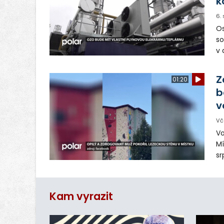
k
6.
Os
so
v 
ná
Ve
Z
01:20
b
v
Vč
Vo
Mí
sr
z
vn
ar
Kam vyrazit
do