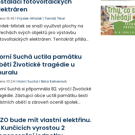
nstalaci fotovoltaických
lektráren
era
15:43
|
Frýdek-Místek
|
Tomáš Tikal
ýdek-Místek se snaží využívat plochy na
řechách svých objektů pro výstavbu
tovoltaických elektráren. Tentokrát přišla
da na 11. Základní školu ve Frýdku.
orní Suchá uctila památku
bětí Životické tragédie u
uralu
era
10:24
|
Horní Suchá
|
Bára Kelnerová
rní Suchá si připomněla 82. výročí Životické
agédie. Zástupci obce uctili památku šesti
stních obětí a zároveň ocenili spolek
votice Sobě za zpřístupnění informací o
agédii prostřednictvím QR kódů u
ZO bude mít vlastní elektřinu.
amátníků.
 Kunčicích vyrostou 2