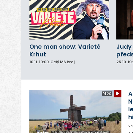
One man show: Varieté
Judy 
Krhut
před
10.11.
19:00
, Celý MS kraj
25.10.
19
A
01:20
N
l
h
Vč