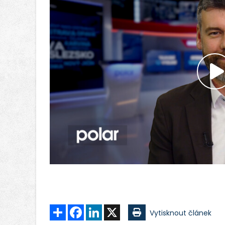
P
v
Sdílet
Facebook
LinkedIn
X
Vytisknout článek