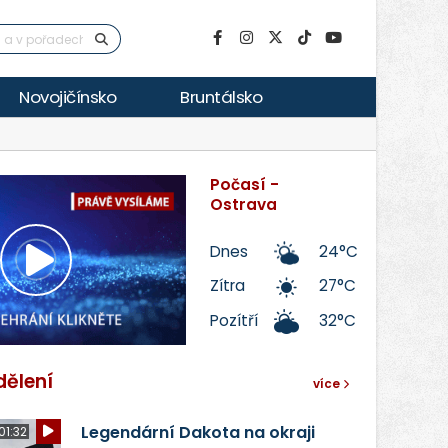
Novojičínsko
Bruntálsko
Počasí -
Ostrava
Dnes
24°C
Přehrát
Zítra
27°C
Pozítří
32°C
video
dělení
více
Legendární Dakota na okraji
01:32