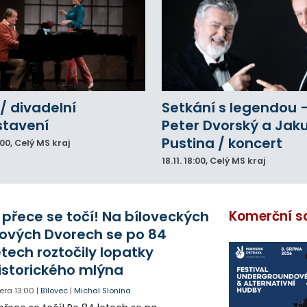
/ divadelní
Setkání s legendou 
stavení
Peter Dvorský a Jak
Pustina / koncert
:00
, Celý MS kraj
18.11.
18:00
, Celý MS kraj
 přece se točí! Na bíloveckých
Komerční s
ových Dvorech se po 84
etech roztočily lopatky
istorického mlýna
era
13:00
|
Bílovec
|
Michal Slonina