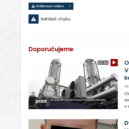
Stáhnout video
Nahlásit chybu
Doporučujeme
O
02:44
V
k
Vč
Os
so
v 
ná
Ve
D