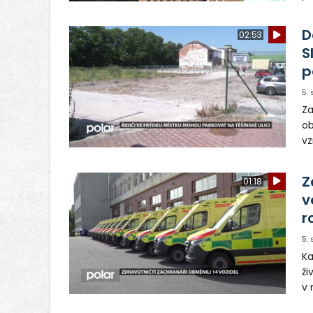
ve
dě
D
02:53
S
p
5.
Za
ob
vz
D
sp
Z
01:18
v
r
5.
Ka
ži
v 
– 