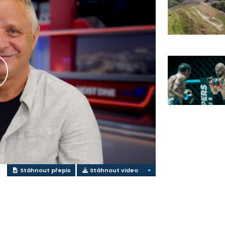
řehrát
ideo
Stáhnout přepis
Stáhnout video