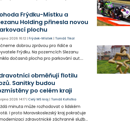
řejný prostor i environmentální výchovu
tí a mládeže.
ohoda Frýdku-Místku a
lezanu Holding přinesla novou
arkovací plochu
 srpna 2026
16:12
|
Frýdek-Místek
|
Tomáš Tikal
čneme dobrou zprávou pro řidiče a
yvatele Frýdku. Na pozemcích Slezanu
nikla dočasná plocha pro parkování aut.
ohodlo se na tom město s vedením
olečnosti Slezan Holding.
dravotníci obměňují flotilu
ozů. Sanitky budou
ozmístěny po celém kraji
 srpna 2026
14:17
|
Celý MS kraj
|
Tomáš Kořistka
ždá minuta může rozhodovat o lidském
votě. I proto Moravskoslezský kraj pokračuje
modernizaci zdravotnické záchranné služby
do provozu nyní zamířilo 14 nových sanitek