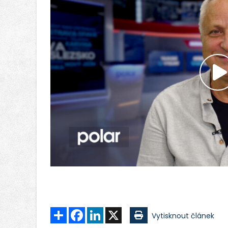
P
v
Sdílet
Facebook
LinkedIn
X
Vytisknout článek