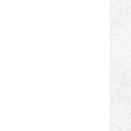
přináší významné přínosy nejen u
rozsáhlých staveb, ale také u
menších projektů, které formují
podobu veřejného prostoru. Autorem
celé koncepce Vánoční hvězdy je
Jakub Stoupenec z HSF System.