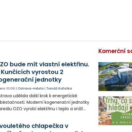
Komerční s
ZO bude mít vlastní elektřinu.
0
 Kunčicích vyrostou 2
ogenerační jednotky
era
10:06
|
Ostrava-město
|
Tomáš Kořistka
trava udělala další krok k energetické
běstačnosti. Moderní kogenerační jednotky
areálu OZO vyrobí elektřinu i teplo a sníží
klady i emise. Malou elektrárnu postaví
olia přímo v Kunčicích.
vouletého chlapečka v