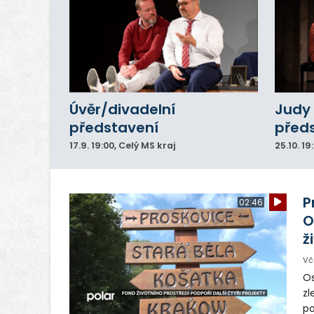
Úvěr/divadelní
Judy 
představení
před
17.9.
19:00
, Celý MS kraj
25.10.
19
P
02:46
O
ž
Vč
Os
zl
po