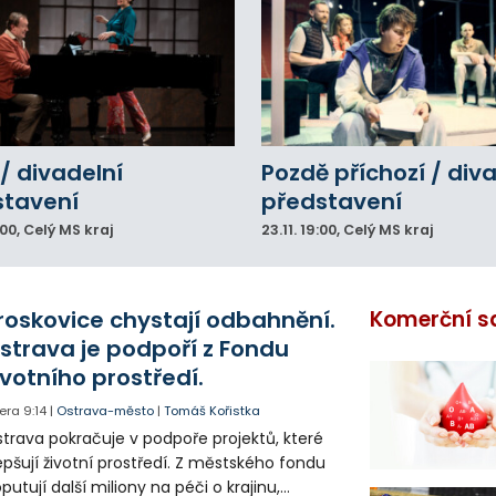
/ divadelní
Pozdě příchozí / div
stavení
představení
:00
, Celý MS kraj
23.11.
19:00
, Celý MS kraj
roskovice chystají odbahnění.
Komerční s
strava je podpoří z Fondu
ivotního prostředí.
era
9:14
|
Ostrava-město
|
Tomáš Kořistka
trava pokračuje v podpoře projektů, které
epšují životní prostředí. Z městského fondu
putují další miliony na péči o krajinu,