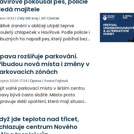
avířově pokousal pes, policie
ledá majitele
era
14:33
|
Celý MS kraj
|
Jiří Cileček
klivé zranění v obličeji utrpěl teprve
ouletý chlapeček v Havířově. Podle policie i
íbuzných ho napadl pes, který pobíhal bez
dítka a náhubku. Majitel psa údajně z místa
ešel. Případem už se zabývá policie, která
pava rozšiřuje parkování.
jitele psa hledá.
řibudou nová místa i změny v
arkovacích zónách
 srpna 2026
17:24
|
Opava
|
Yvona Fajtová
jít volné parkovací místo v širším centru
avy bývá často složité. Město proto
ipravuje další opatření, která mají situaci
epšit. Vznikají nová parkovací stání, mění se
ganizace dopravy a některé novinky čekají
dyž jde teplota nad třicet,
ké řidiče v parkovacích zónách.
chlazuje centrum Nového