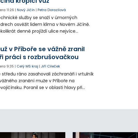
ičína kropicí vůz
era
11:26
|
Nový Jičín
|
Petra Dorazilová
chnické služby se snaží v úmorných
drech osvěžit lidem klima v Novém Jičíně.
kolikrát denně projíždí ulice nejvíce
hřátého centra kropící vůz. Zvýšila se také
tenzita zálivky květinových záhonů.
už v Příboře se vážně zranil
ři práci s rozbrušovačkou
era
9:35
|
Celý MS kraj
|
Jiří Cileček
 středu ráno zasahovali záchranáři i vrtulník
vážného zranění muže v Příboře na
vojičínsku. Poranil se v oblasti hlavy při
áci s rozbrušovačkou. Následně byl
tulníkem přepraven do ostravské fakultní
emocnice.