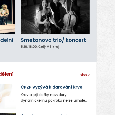
adelní
Smetanovo trio/ koncert
5.10.
18:00
, Celý MS kraj
dělení
více
ČPZP vyzývá k darování krve
Krev a její složky navzdory
dynamickému pokroku nelze uměle
vyrobit. Zdravotnictví se tudíž bez
ochoty lidí darovat tuto