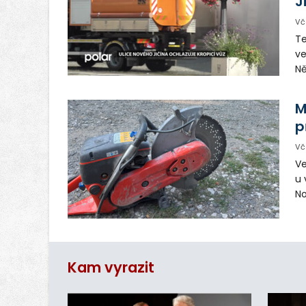
J
Vč
Te
ve
Ně
vy
in
M
p
Vč
Ve
u 
No
pr
vr
n
Kam vyrazit