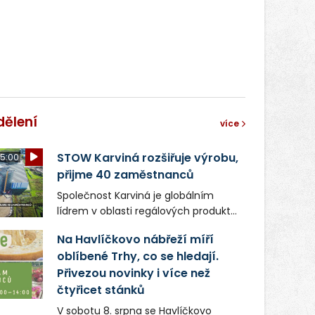
světa vrcholových zápasů, tentokrát
v MMA.
dělení
více
STOW Karviná rozšiřuje výrobu,
5:00
přijme 40 zaměstnanců
Společnost Karviná je globálním
lídrem v oblasti regálových produktů
a systémů, stabilním
Na Havlíčkovo nábřeží míří
zaměstnavatelem na Karvinsku a
oblíbené Trhy, co se hledají.
firmou s obrovským potenciálem.
Přivezou novinky i více než
čtyřicet stánků
V sobotu 8. srpna se Havlíčkovo