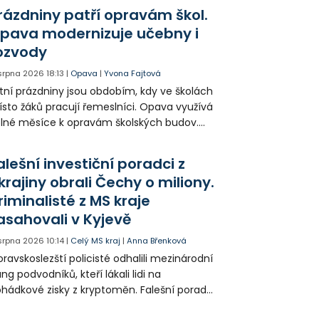
bavených nejmodernější technikou.
rázdniny patří opravám škol.
pava modernizuje učebny i
ozvody
 srpna 2026
18:13
|
Opava
|
Yvona Fajtová
tní prázdniny jsou obdobím, kdy ve školách
sto žáků pracují řemeslníci. Opava využívá
lné měsíce k opravám školských budov.
tos jsou díky obnově školek po
ředloňských povodních práce méně
alešní investiční poradci z
zsáhlé.
krajiny obrali Čechy o miliony.
riminalisté z MS kraje
asahovali v Kyjevě
 srpna 2026
10:14
|
Celý MS kraj
|
Anna Břenková
ravskoslezští policisté odhalili mezinárodní
ng podvodníků, kteří lákali lidi na
hádkové zisky z kryptoměn. Falešní poradci
lámanou češtinou volali obětem z