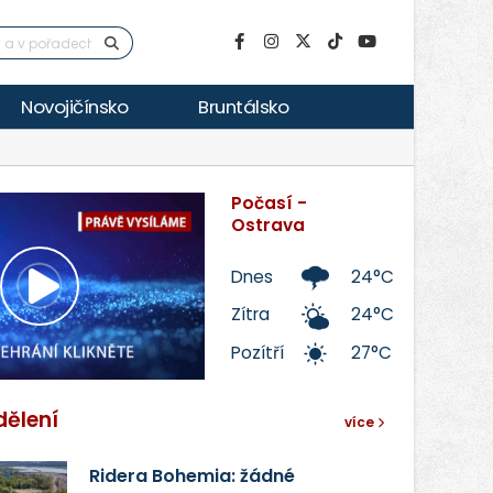
Novojičínsko
Bruntálsko
Počasí -
Ostrava
Dnes
24°C
Přehrát
Zítra
24°C
Pozítří
27°C
video
dělení
více
Ridera Bohemia: žádné