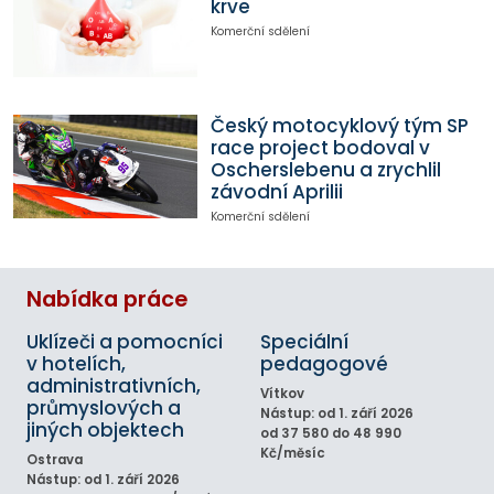
krve
Komerční sdělení
Český motocyklový tým SP
race project bodoval v
Oscherslebenu a zrychlil
závodní Aprilii
Komerční sdělení
Nabídka práce
Uklízeči a pomocníci
Speciální
v hotelích,
pedagogové
administrativních,
Vítkov
průmyslových a
Nástup: od 1. září 2026
jiných objektech
od 37 580 do 48 990
Kč/měsíc
Ostrava
Nástup: od 1. září 2026