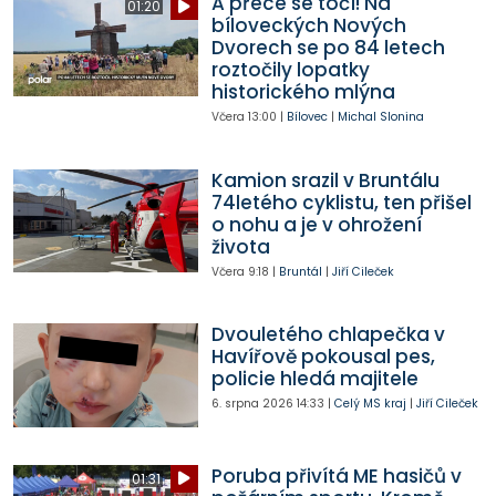
A přece se točí! Na
01:20
bíloveckých Nových
Dvorech se po 84 letech
roztočily lopatky
historického mlýna
Včera
13:00
|
Bílovec
|
Michal Slonina
Kamion srazil v Bruntálu
74letého cyklistu, ten přišel
o nohu a je v ohrožení
života
Včera
9:18
|
Bruntál
|
Jiří Cileček
Dvouletého chlapečka v
Havířově pokousal pes,
policie hledá majitele
6. srpna 2026
14:33
|
Celý MS kraj
|
Jiří Cileček
Poruba přivítá ME hasičů v
01:31