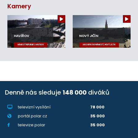
Kamery
HAVÍŘOV
NOVÝ JIČÍN
NÁMĚSTÍ REPUBLIKY, HAVÍŘOV
MASARYKOVO NÁMĚSTÍ, NOVÝ JIČÍN
Denně nás sleduje
148 000
diváků
televizní vysílání
78 000
portál polar.cz
35 000
televize.polar
35 000