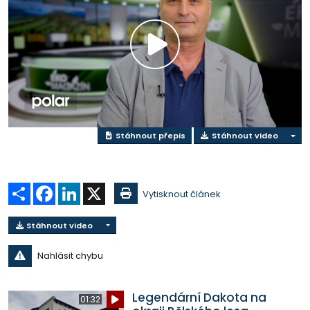
Přehrát
video
Stáhnout přepis
Stáhnout video
Sdílet
Facebook
LinkedIn
X
Vytisknout článek
Stáhnout video
Nahlásit chybu
Legendární Dakota na
01:32