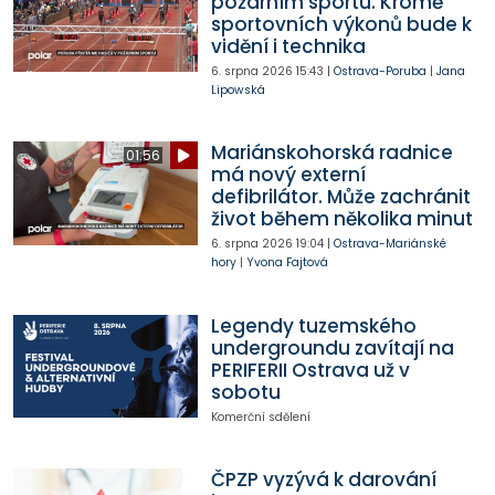
požárním sportu. Kromě
sportovních výkonů bude k
vidění i technika
6. srpna 2026
15:43
|
Ostrava-Poruba
|
Jana
Lipowská
Mariánskohorská radnice
01:56
má nový externí
defibrilátor. Může zachránit
život během několika minut
6. srpna 2026
19:04
|
Ostrava-Mariánské
hory
|
Yvona Fajtová
Legendy tuzemského
undergroundu zavítají na
PERIFERII Ostrava už v
sobotu
Komerční sdělení
ČPZP vyzývá k darování