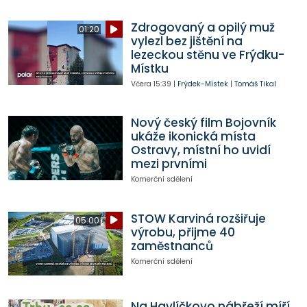
Zdrogovaný a opilý muž
01:20
vylezl bez jištění na
lezeckou stěnu ve Frýdku-
Místku
Včera
15:39
|
Frýdek-Místek
|
Tomáš Tikal
Nový český film Bojovník
ukáže ikonická místa
Ostravy, místní ho uvidí
mezi prvními
Komerční sdělení
STOW Karviná rozšiřuje
05:00
výrobu, přijme 40
zaměstnanců
Komerční sdělení
Na Havlíčkovo nábřeží míří