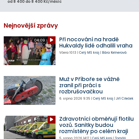
od 8 400 do 8 400 Kč/měsíc
Nejnovější zprávy
Při nocování na hradě
04:09
Hukvaldy lidé odhalili vraha
Včera
10:13
|
Celý MS kraj
|
Bára Kelnerová
Muž v Příboře se vážně
zranil při práci s
rozbrušovačkou
6. srpna 2026
9:35
|
Celý MS kraj
|
Jiří Cileček
Zdravotníci obměňují flotilu
01:18
vozů. Sanitky budou
rozmístěny po celém kraji
5. srpna 2026
14:17
|
Celý MS kraj
|
Tomáš