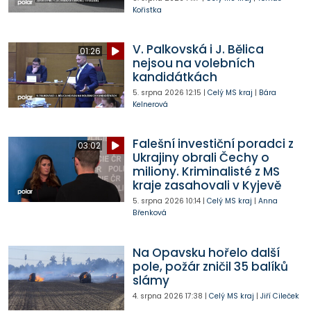
Kořistka
V. Palkovská i J. Bělica
01:26
nejsou na volebních
kandidátkách
5. srpna 2026
12:15
|
Celý MS kraj
|
Bára
Kelnerová
Falešní investiční poradci z
03:02
Ukrajiny obrali Čechy o
miliony. Kriminalisté z MS
kraje zasahovali v Kyjevě
5. srpna 2026
10:14
|
Celý MS kraj
|
Anna
Břenková
Na Opavsku hořelo další
pole, požár zničil 35 balíků
slámy
4. srpna 2026
17:38
|
Celý MS kraj
|
Jiří Cileček