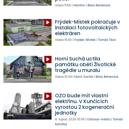
Včera
11:56
|
Havířov
|
Bára Kelnerová
Frýdek-Místek pokračuje v
02:53
instalaci fotovoltaických
elektráren
Včera
15:43
|
Frýdek-Místek
|
Tomáš Tikal
Horní Suchá uctila
01:37
památku obětí Životické
tragédie u muralu
Včera
10:24
|
Horní Suchá
|
Bára Kelnerová
OZO bude mít vlastní
02:44
elektřinu. V Kunčicích
vyrostou 2 kogenerační
jednotky
6. srpna 2026
10:06
|
Ostrava-město
|
Tomáš
Kořistka