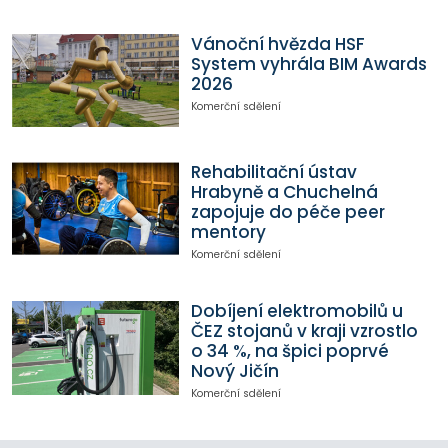
Vánoční hvězda HSF
System vyhrála BIM Awards
2026
Komerční sdělení
Rehabilitační ústav
Hrabyně a Chuchelná
zapojuje do péče peer
mentory
Komerční sdělení
Dobíjení elektromobilů u
ČEZ stojanů v kraji vzrostlo
o 34 %, na špici poprvé
Nový Jičín
Komerční sdělení