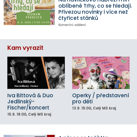
oblíbené Trhy, co se hledají.
Přivezou novinky i více než
čtyřicet stánků
Komerční sdělení
Kam vyrazit
Iva Bittová & Duo
Operky / představení
Jedlinský-
pro děti
Fischer/koncert
13.9.
15:00
, Celý MS kraj
15.9.
18:00
, Celý MS kraj