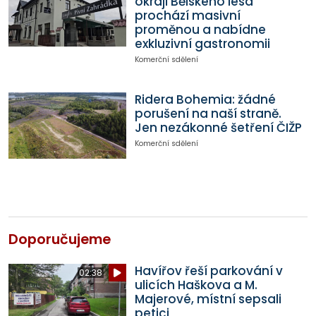
okraji Bělského lesa
prochází masivní
proměnou a nabídne
exkluzivní gastronomii
Komerční sdělení
Ridera Bohemia: žádné
porušení na naší straně.
Jen nezákonné šetření ČIŽP
Komerční sdělení
Doporučujeme
Havířov řeší parkování v
02:38
ulicích Haškova a M.
Majerové, místní sepsali
petici