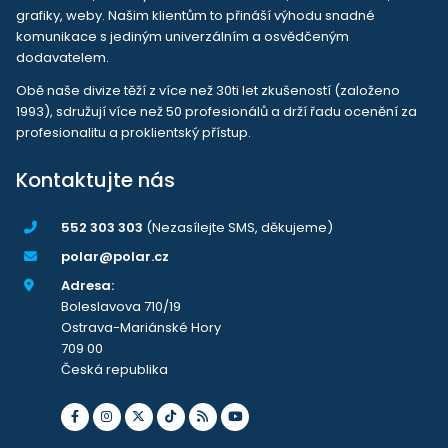
grafiky, weby. Našim klientům to přináší výhodu snadné
komunikace s jediným univerzálním a osvědčeným
dodavatelem.
Obě naše divize těží z více než 30ti let zkušeností (založeno
1993), sdružují více než 50 profesionálů a drží řadu ocenění za
profesionalitu a proklientský přístup.
Kontaktujte nás
552 303 303
(Nezasílejte SMS, děkujeme)
polar@polar.cz
Adresa:
Boleslavova 710/19
Ostrava-Mariánské Hory
709 00
Česká republika