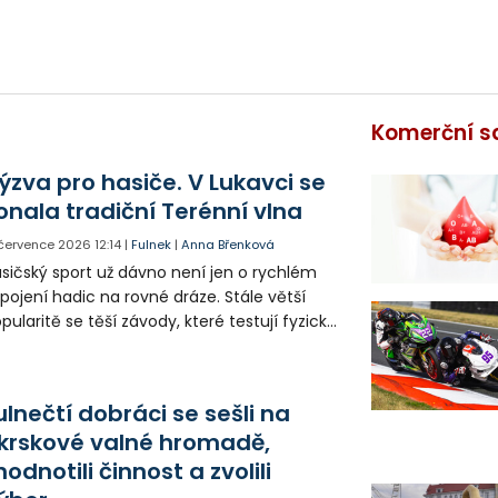
Komerční s
ýzva pro hasiče. V Lukavci se
onala tradiční Terénní vlna
 července 2026
12:14
|
Fulnek
|
Anna Břenková
sičský sport už dávno není jen o rychlém
pojení hadic na rovné dráze. Stále větší
pularitě se těší závody, které testují fyzické
hopnosti hasičů. Právě takovou tradici
ržují dobrovolní hasiči v Lukavci.
ulnečtí dobráci se sešli na
krskové valné hromadě,
hodnotili činnost a zvolili