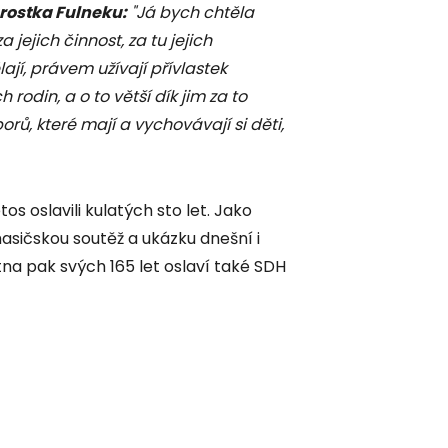
arostka Fulneku:
"Já bych chtěla
ejich činnost, za tu jejich
ají, právem užívají přívlastek
h rodin, a o to větší dík jim za to
rů, které mají a vychovávají si děti,
tos oslavili kulatých sto let. Jako
asičskou soutěž a ukázku dnešní i
tna pak svých 165 let oslaví také SDH