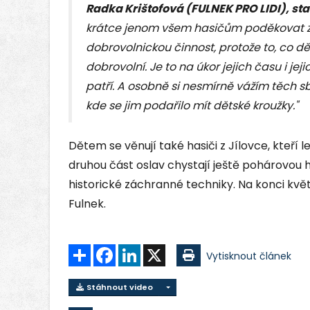
Radka Krištofová (FULNEK PRO LIDI), st
krátce jenom všem hasičům poděkovat za j
dobrovolnickou činnost, protože to, co děl
dobrovolní. Je to na úkor jejich času i jejic
patří. A osobně si nesmírně vážím těch sbo
kde se jim podařilo mít dětské kroužky."
Dětem se věnují také hasiči z Jílovce, kteří le
druhou část oslav chystají ještě pohárovou h
historické záchranné techniky. Na konci kvě
Fulnek.
Sdílet
Facebook
LinkedIn
X
Vytisknout článek
Stáhnout video