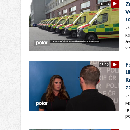
Z
01:18
v
r
Vč
Ka
ži
v 
– 
vy
F
03:02
U
K
z
Vč
Mo
ga
po
s 
uk