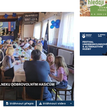
řehrát
ideo
Stáhnout přepis
Stáhnout video