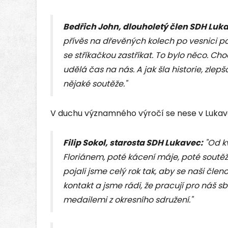
Bedřich John, dlouholetý člen SDH Luk
přívěs na dřevěných kolech po vesnici p
se stříkačkou zastříkat. To bylo něco. Cho
udělá čas na nás. A jak šla historie, zlepš
nějaké soutěže."
V duchu významného výročí se nese v Lukavc
Filip Sokol, starosta SDH Lukavec:
"Od kv
Floriánem, poté kácení máje, poté soutěž 
pojali jsme celý rok tak, aby se naši členo
kontakt a jsme rádi, že pracují pro náš 
medailemi z okresního sdružení."