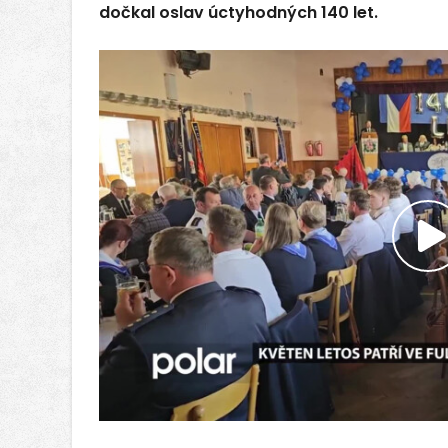
dočkal oslav úctyhodných 140 let.
P
v