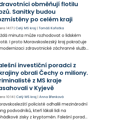
dravotníci obměňují flotilu
ozů. Sanitky budou
ozmístěny po celém kraji
era
14:17
|
Celý MS kraj
|
Tomáš Kořistka
ždá minuta může rozhodovat o lidském
votě. I proto Moravskoslezský kraj pokračuje
modernizaci zdravotnické záchranné služby
do provozu nyní zamířilo 14 nových sanitek
bavených nejmodernější technikou.
alešní investiční poradci z
krajiny obrali Čechy o miliony.
riminalisté z MS kraje
asahovali v Kyjevě
era
10:14
|
Celý MS kraj
|
Anna Břenková
ravskoslezští policisté odhalili mezinárodní
ng podvodníků, kteří lákali lidi na
hádkové zisky z kryptoměn. Falešní poradci
lámanou češtinou volali obětem z
rajinského call centra a připravili Čechy o