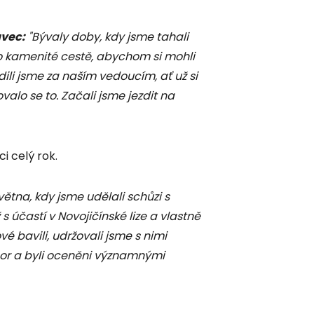
avec:
"Bývaly doby, kdy jsme tahali
o kamenité cestě, abychom si mohli
dili jsme za naším vedoucím, ať už si
ovalo se to. Začali jsme jezdit na
i celý rok.
ětna, kdy jsme udělali schůzi s
s účastí v Novojičínské lize a vlastně
vé bavili, udržovali jsme s nimi
sbor a byli oceněni významnými