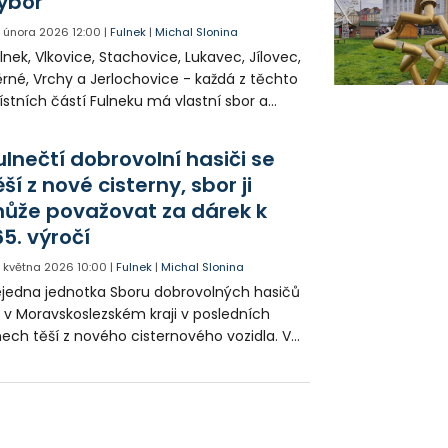
ýbor
. února 2026
12:00
|
Fulnek
|
Michal Slonina
lnek, Vlkovice, Stachovice, Lukavec, Jílovec,
rné, Vrchy a Jerlochovice - každá z těchto
stních částí Fulneku má vlastní sbor a
dnotku dobrovolných hasičů. V lednu
stupně všechny absolvovaly výroční valné
ulnečtí dobrovolní hasiči se
romady.
ěší z nové cisterny, sbor ji
ůže považovat za dárek k
65. výročí
. května 2026
10:00
|
Fulnek
|
Michal Slonina
jedna jednotka Sboru dobrovolných hasičů
 v Moravskoslezském kraji v posledních
ech těší z nového cisternového vozidla. V
aji funguje takovýchto jednotek celkem 351,
přestože je jejich role nezastupitelná,
které donedávna používaly i 40 let stará
ta.