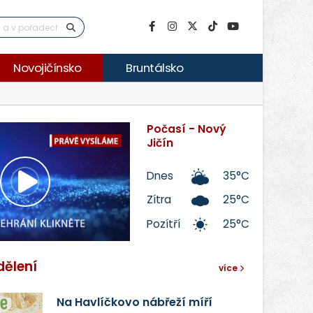
Novojičínsko
Bruntálsko
Počasí - Nový
Jičín
Dnes
35°C
Přehrát
Zítra
25°C
Pozítří
25°C
video
dělení
více
Na Havlíčkovo nábřeží míří