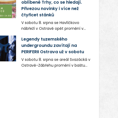
oblíbené Trhy, co se hledají.
Přivezou novinky i více než
čtyřicet stánků
V sobotu 8. srpna se Havlíčkovo
nábřeží v Ostravě opět promění v
místo plné vůní, chutí a poctivých
Legendy tuzemského
lokálních výrobků. Trhy, co se hledají
undergroundu zavítají na
tentokrát nabídnou více než čtyřicet
PERIFERII Ostrava už v sobotu
pečlivě vybraných stánků s kvalitní
gastronomií, farmářskými produkty,
V sobotu 8. srpna se areál Svazácká v
designem i řemeslnou tvorbou.
Ostravě-Zábřehu promění v baštu
Návštěvníci se mohou těšit nejen na
undergroundové a alternativní
oblíbené stálice, ale také na řadu
hudby. Uskuteční se zde totiž první
novinek, které v Ostravě běžně
ročník festivalu PERIFERIE Ostrava.
nepotkají.
Brány areálu se otevřou půlhodinu po
poledni, na příchozí čekají koncerty,
autorská čtení a rozhovory.
Vstupenky v ceně 450 Kč jsou v
prodeji.