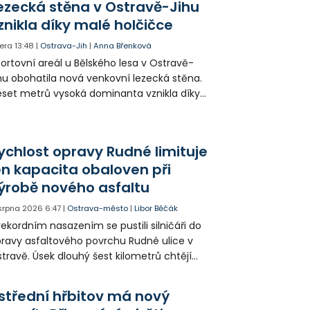
ezecká stěna v Ostravě-Jihu
sítky až stovky milionů korun. Na padesátce
znikla díky malé holčičce
movních prohlídek v Kyjevě se podíleli i
ští vyšetřovatelé.
era
13:48
|
Ostrava-Jih
|
Anna Břenková
ortovní areál u Bělského lesa v Ostravě-
hu obohatila nová venkovní lezecká stěna.
set metrů vysoká dominanta vznikla díky
rticipativnímu rozpočtu a místním
yvatelům nabízí volně přístupné sportovní
žití.
ychlost opravy Rudné limituje
en kapacita obaloven při
ýrobě nového asfaltu
 srpna 2026
6:47
|
Ostrava-město
|
Libor Běčák
rekordním nasazením se pustili silničáři do
ravy asfaltového povrchu Rudné ulice v
travě. Úsek dlouhý šest kilometrů chtějí
ravit během 20 dnů.
střední hřbitov má nový