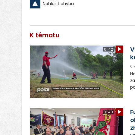
Nahlásit chybu
K tématu
V
01:42
k
6.
Ha
za
po
sc
ud
F
01:40
o
z