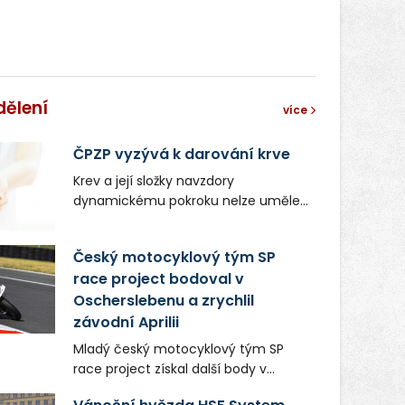
dělení
více
ČPZP vyzývá k darování krve
Krev a její složky navzdory
dynamickému pokroku nelze uměle
vyrobit. Zdravotnictví se tudíž bez
ochoty lidí darovat tuto
Český motocyklový tým SP
nenahraditelnou tělní tekutinu
race project bodoval v
neobejde. Naléhavá potřeba doplnit
Oscherslebenu a zrychlil
krevní zásoby nastává vždy v létě,
kdy stoupá počet úrazů. Česká
závodní Aprilii
průmyslová zdravotní pojišťovna
Mladý český motocyklový tým SP
(ČPZP) apeluje na všechny, kteří se
race project získal další body v
těší dobrému zdraví, aby se stali
mezinárodním šampionátu EURO
pravidelnými dárci krve.