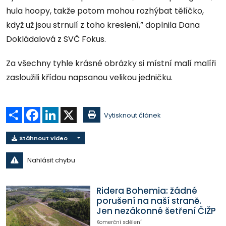
hula hoopy, takže potom mohou rozhýbat tělíčko,
když už jsou strnulí z toho kreslení,” doplnila Dana
Dokládalová z SVČ Fokus.
Za všechny tyhle krásné obrázky si místní malí malíři
zasloužili křídou napsanou velikou jedničku.
Sdílet
Facebook
LinkedIn
X
Vytisknout článek
Stáhnout video
Nahlásit chybu
Ridera Bohemia: žádné
porušení na naší straně.
Jen nezákonné šetření ČIŽP
Komerční sdělení