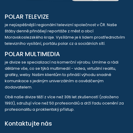
POLAR TELEVIZE
je nejúspěšnější regionální televizní společnost v ČR. Naše
štáby denně přinášejí reportáže z měst a obcí
Moravskoslezského kraje. Vysíláme je k lidem prostřednictvím
televizního vysílání, portálu polar.cz a sociálních sítí.
POLAR MULTIMEDIA
je divize se specializací na komerční výrobu. Umíme a rádi
děláme vše, co se týká multimedií - videa, virtuální realitu,
grafiky, weby. Našim klientům to přináší výhodu snadné
komunikace s jediným univerzálním a osvědčeným
dodavatelem.
Obě naše divize těží z více než 30ti let zkušeností (založeno
1993), sdružují více než 50 profesionálů a drží řadu ocenění za
profesionalitu a proklientský přístup.
Kontaktujte nás