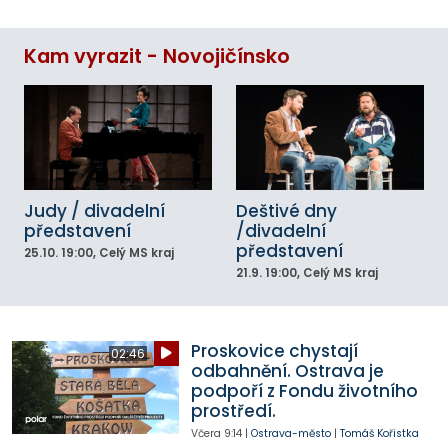
Kam vyrazit - Novojičínsko
Judy / divadelní
Deštivé dny
představení
/divadelní
představení
25.10.
19:00
, Celý MS kraj
21.9.
19:00
, Celý MS kraj
Proskovice chystají
02:46
odbahnění. Ostrava je
podpoří z Fondu životního
prostředí.
Včera
9:14
|
Ostrava-město
|
Tomáš Kořistka