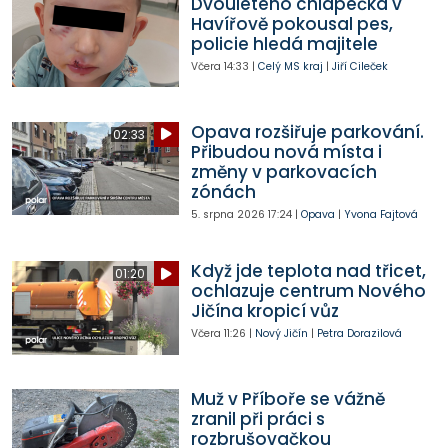
Dvouletého chlapečka v
Havířově pokousal pes,
policie hledá majitele
Včera
14:33
|
Celý MS kraj
|
Jiří Cileček
Opava rozšiřuje parkování.
02:33
Přibudou nová místa i
změny v parkovacích
zónách
5. srpna 2026
17:24
|
Opava
|
Yvona Fajtová
Když jde teplota nad třicet,
01:20
ochlazuje centrum Nového
Jičína kropicí vůz
Včera
11:26
|
Nový Jičín
|
Petra Dorazilová
Muž v Příboře se vážně
zranil při práci s
rozbrušovačkou