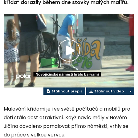
křída” dorazily během dne stovky malých malířů.
Přehrát
video
Stáhnout přepis
Stáhnout video
Malování křídami je i ve světě počítačů a mobilů pro
děti stále dost atraktivní. Když navíc měly v Novém
Jičína dovoleno pomalovat přímo náměstí, vrhly se
do práce s velkou vervou.