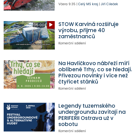
Včera
9:35
|
Celý MS kraj
|
Jiří Cileček
STOW Karviná rozšiřuje
05:00
výrobu, přijme 40
zaměstnanců
Komerční sdělení
Na Havlíčkovo nábřeží míří
oblíbené Trhy, co se hledají.
Přivezou novinky i více než
čtyřicet stánků
Komerční sdělení
Legendy tuzemského
undergroundu zavítají na
PERIFERII Ostrava už v
sobotu
Komerční sdělení