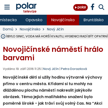
místecko
Opavsko
Novojičínsko
Bruntálsko
Domů
Novojičínsko
Nový Jičín
Ě PŘIBYLO SINIC, VODA MÁ HORŠÍ KVALITU, HYGIENICI RADÍ BÝT OPATRNÍ
ÚOHS DAL ZÁTORU POKUTU 100 000 ZA CHYBY V ZAKÁZCE NA OBN
AREÁL LODIČEK V KARVINÉ SE PŘIPRAVUJE NA VELKOU REKONSTRUKC
KARVINÁ ZNÁ BUDOUCÍ PODOBU AREÁLU LODIČKY V PARKU BOŽEN
MORAVSKOSLEZŠTÍ POLICISTÉ ODHALILI MEZINÁRODNÍ GANG PODVO
LÁKALI LIDI NA ZISKY Z KRYPTOMĚN, INFO A VIDEO NA POLAR.CZ
RADNÍ OSTRAVY A POSLANKYNĚ A. HOFFMANNOVÁ ZA PIRÁTY PODA
NA POSTUP MINISTERSTVA ŽIVOTNÍHO PROSTŘEDÍ V KAUZE HALDY 
MUŽ V PŘÍBOŘE SE VÁŽNĚ ZRANIL PŘI PRÁCI S ROZBRUŠOVAČKOU, I
SLEZSKÁ OSTRAVA PŘIPRAVUJE PROJEKTOVOU DOKUMENTACI PRO 
PODEZŘELÝ BALÍČEK ZASTAVIL PROVOZ NA NÁDRAŽÍ VE F-M, ČEKÁ 
CHLAPEČKA (2) V HAVÍŘOVĚ POKOUSAL PES, POLICIE HLEDÁ MAJITEL
MS KRAJ VYBUDUJE ZA 40 MILIONŮ V JABLUNKOVĚ NOVÝ MOST PŘES O
FOTBALISTA LAURI LAINE SE VRACÍ Z BANÍKU OSTRAVA NA PŮL ROK
F-M DOKONČIL VOLNOČASOVÝ AREÁL RIVKA PARK ZA 62 MILIONŮ,
Novojičínské náměstí hrálo
barvami
Vydáno 19. září 2016 11:25 |
Nový Jičín
|
Petra Dorazilová
Novojičínské děti si užily hodinu výtvarné výchovy
přímo v centru města. Křídami si tu mohly na
dlážděnou plochu náměstí nakreslit jakýkoliv
obrázek. Téma jejich malířského snažení bylo
poměrně široké - jak tráví svůj volný čas. Na “Akci