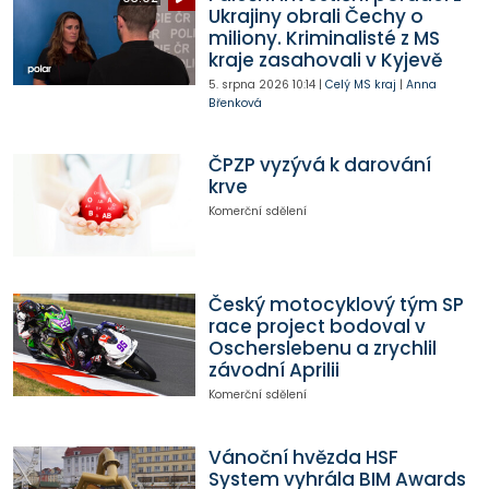
Ukrajiny obrali Čechy o
miliony. Kriminalisté z MS
kraje zasahovali v Kyjevě
5. srpna 2026
10:14
|
Celý MS kraj
|
Anna
Břenková
ČPZP vyzývá k darování
krve
Komerční sdělení
Český motocyklový tým SP
race project bodoval v
Oscherslebenu a zrychlil
závodní Aprilii
Komerční sdělení
Vánoční hvězda HSF
System vyhrála BIM Awards