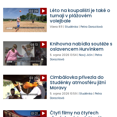
Léto na koupališti je také o
02:29
turnaji v plážovém
volejbale
Včera
8:11
|
Studénka
|
Petra Dorazilová
Knihovna nabídla soutěže s
03:13
oslavencem Hurvínkem
5. srpna 2026
13:54
|
Nový Jičín
|
Petra
Dorazilová
Cimbálovka přivezla do
03:29
Studénky atmosféru jižní
Moravy
5. srpna 2026
10:59
|
Studénka
|
Petra
Dorazilová
Čtyři filmy na čtyřech
01:21