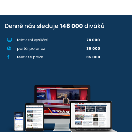
Denně nás sleduje
148 000
diváků
televizní vysílání
78 000
portál polar.cz
35 000
televize.polar
35 000