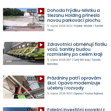
Dohoda Frýdku-Místku a
02:53
Slezanu Holding přinesla
novou parkovací plochu
5. srpna 2026
16:12
|
Frýdek-Místek
|
Tomáš
Tikal
Zdravotníci obměňují flotilu
01:18
vozů. Sanitky budou
rozmístěny po celém kraji
5. srpna 2026
14:17
|
Celý MS kraj
|
Tomáš
Kořistka
Prázdniny patří opravám
02:56
škol. Opava modernizuje
učebny i rozvody
5. srpna 2026
18:13
|
Opava
|
Yvona Fajtová
Falešní investiční poradci z
03:02