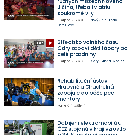
různých místech Nového
Jičína, třeba i v atriu
soukromé vily
5. srpna 2026
8:00
|
Nový Jičín
|
Petra
Dorazilová
Středisko volného času
01:46
Odry zabaví děti tábory po
celé prázdniny
3. srpna 2026
16:00
|
Odry
|
Michal Slonina
Rehabilitační ústav
Hrabyně a Chuchelná
zapojuje do péče peer
mentory
Komerční sdělení
Dobíjení elektromobilů u
ČEZ stojanů v kraji vzrostlo
o 34 %, na špici poprvé