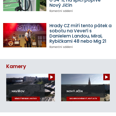
Nový Jičín
Komerční sdělení
Hrady CZ míří tento pátek a
sobotu na Veveří s
Danielem Landou, Mirai,
Rybičkami 48 nebo Mig 21
Komerční sdělení
Kamery
HAVÍŘOV
NOVÝ JIČÍN
NÁMĚSTÍ REPUBLIKY, HAVÍŘOV
MASARYKOVO NÁMĚSTÍ, NOVÝ JIČÍN