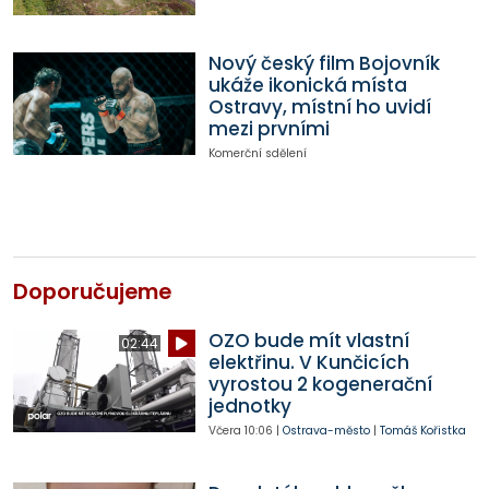
Nový český film Bojovník
ukáže ikonická místa
Ostravy, místní ho uvidí
mezi prvními
Komerční sdělení
Doporučujeme
OZO bude mít vlastní
02:44
elektřinu. V Kunčicích
vyrostou 2 kogenerační
jednotky
Včera
10:06
|
Ostrava-město
|
Tomáš Kořistka