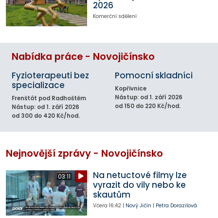
2026
Komerční sdělení
Nabídka práce - Novojičínsko
Fyzioterapeuti bez
Pomocní skladníci
specializace
Kopřivnice
Nástup: od 1. září 2026
Frenštát pod Radhoštěm
od 150 do 220 Kč/hod.
Nástup: od 1. září 2026
od 300 do 420 Kč/hod.
Nejnovější zprávy - Novojičínsko
Na netuctové filmy lze
03:11
vyrazit do vily nebo ke
skautům
Včera
16:42
|
Nový Jičín
|
Petra Dorazilová