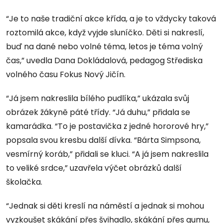
“Je to naše tradiční akce křída, a je to vždycky taková
roztomilá akce, když vyjde sluníčko. Děti si nakreslí,
buď na dané nebo volné téma, letos je téma volný
čas,” uvedla Dana Dokládalová, pedagog Střediska
volného času Fokus Nový Jičín.
“Já jsem nakreslila bílého pudlíka,” ukázala svůj
obrázek žákyně páté třídy. “Já duhu,” přidala se
kamarádka. “To je postavička z jedné hororové hry,”
popsala svou kresbu další dívka. “Bárta Simpsona,
vesmírný koráb,” přidali se kluci. “A já jsem nakreslila
to veliké srdce,” uzavřela výčet obrázků další
školačka.
“Jednak si děti kreslí na náměstí a jednak si mohou
vyzkoušet skákání přes švihadlo, skákání přes gumu,