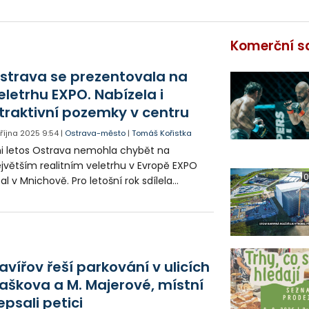
Komerční s
strava se prezentovala na
eletrhu EXPO. Nabízela i
traktivní pozemky v centru
. října 2025
9:54
|
Ostrava-město
|
Tomáš Kořistka
i letos Ostrava nemohla chybět na
jvětším realitním veletrhu v Evropě EXPO
0
al v Mnichově. Pro letošní rok sdílela
pozici s názvem Czech Cities s Prahou a
hlavou. V nabídce měla mimo jiné
rategické pozemky v centru nebo v Porubě.
avířov řeší parkování v ulicích
aškova a M. Majerové, místní
epsali petici