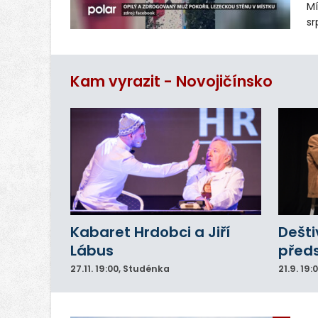
Mí
sr
z
vn
ar
Kam vyrazit - Novojičínsko
do
Kabaret Hrdobci a Jiří
Dešti
Lábus
před
27.11.
19:00
, Studénka
21.9.
19: