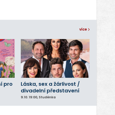
více
í pro
Láska, sex a žárlivost /
divadelní představení
9.10.
19:00
, Studénka