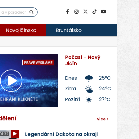
Novojičínsko
Bruntálsko
Počasí - Nový
Jičín
Dnes
25°C
Přehrát
Zítra
24°C
Pozítří
27°C
video
dělení
více
Legendární Dakota na okraji
01:32