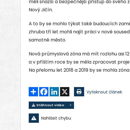
měli snazší a bezpečnější přístup do svého 
Nový Jičín.
A to by se mohlo týkat také budoucích zamě
zhruba tří let mohli najít práci v nové sous
samotné město.
Nová průmyslová zóna má mít rozlohu asi 12
a v příštím roce by se měla zpracovat proj
Na přelomu let 2018 a 2019 by se mohla zóna 
Sdílet
Facebook
LinkedIn
X
Vytisknout článek
Stáhnout video
Nahlásit chybu