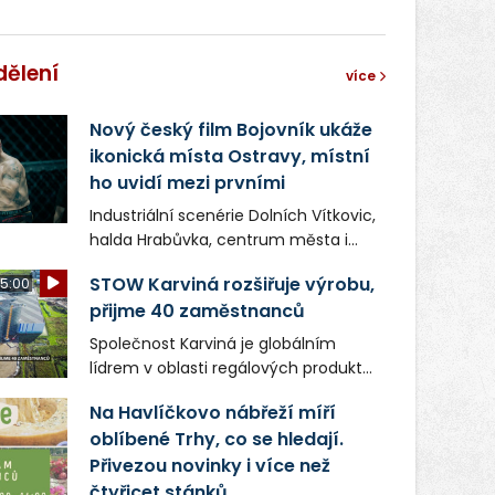
dělení
více
Nový český film Bojovník ukáže
ikonická místa Ostravy, místní
ho uvidí mezi prvními
Industriální scenérie Dolních Vítkovic,
halda Hrabůvka, centrum města i
další ikonická místa Ostravy se objeví
STOW Karviná rozšiřuje výrobu,
5:00
v novém filmu Bojovník, který vstoupí
přijme 40 zaměstnanců
do kin už 13. srpna. Režiséři Vojtěch
Frič a Tomáš Dianiška si
Společnost Karviná je globálním
moravskoslezskou metropoli
lídrem v oblasti regálových produktů
nevybrali náhodou – její syrová
a systémů, stabilním
atmosféra se stala přirozenou
Na Havlíčkovo nábřeží míří
zaměstnavatelem na Karvinsku a
součástí příběhu bývalého
oblíbené Trhy, co se hledají.
firmou s obrovským potenciálem.
boxerského šampiona Hoffa (Milan
Přivezou novinky i více než
Ondrík), jenž se po letech vrací do
čtyřicet stánků