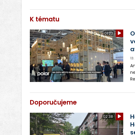
K tématu
O
01:23
v
a
13
An
ne
Re
ex
Ji
st
Doporučujeme
H
02:38
H
s