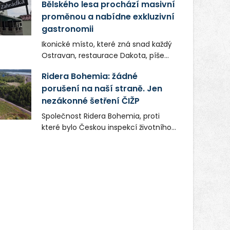
Bělského lesa prochází masivní
proměnou a nabídne exkluzivní
gastronomii
Ikonické místo, které zná snad každý
Ostravan, restaurace Dakota, píše
novou kapitolu. Silná mateřská
Ridera Bohemia: žádné
společnost Dang Investment Group
porušení na naší straně. Jen
s.r.o. investuje do projektu přes 50
nezákonné šetření ČIŽP
milionů korun. Cílem je přinést
Ostravě dva špičkové gastronomické
Společnost Ridera Bohemia, proti
koncepty, které v regionu dosud
které bylo Českou inspekcí životního
chyběly, luxusní středomořskou
prostředí (ČIŽP) čtyři roky vedeno
kuchyni a autentickou asijskou
vykonstruované řízení, při realizaci
gastronomii.
OVS na heřmanické haldě
postupovala v souladu se zákonem a
zadáním státního podniku DIAMO a v
této souvislosti nelze hovořit o
žádném odpadu. Ridera od počátku
označovala řízení ČIŽP za nezákonné
a domáhala se práva na spravedlivý