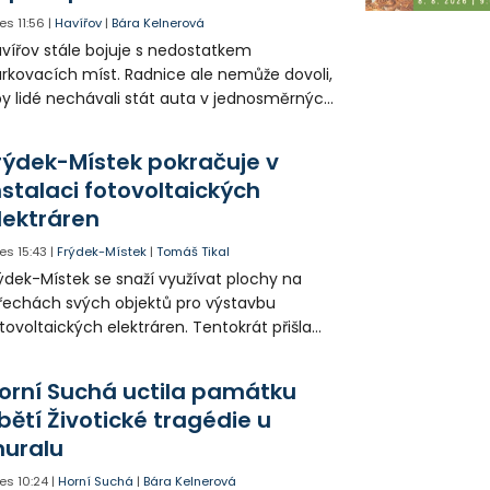
es
11:56
|
Havířov
|
Bára Kelnerová
vířov stále bojuje s nedostatkem
rkovacích míst. Radnice ale nemůže dovoli,
y lidé nechávali stát auta v jednosměrných
icích, kde nezbývá místo pro průjezd IZS.
tuace se teď řeší v jednom vnitrobloku, kde
rýdek-Místek pokračuje v
 někteří obyvatelé rozhodli sepsat petici.
nstalaci fotovoltaických
lektráren
es
15:43
|
Frýdek-Místek
|
Tomáš Tikal
ýdek-Místek se snaží využívat plochy na
řechách svých objektů pro výstavbu
tovoltaických elektráren. Tentokrát přišla
da na 11. Základní školu ve Frýdku.
orní Suchá uctila památku
bětí Životické tragédie u
uralu
es
10:24
|
Horní Suchá
|
Bára Kelnerová