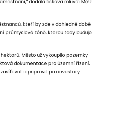
zaměstnání,” dodala tisková mluvčí MěÚ
stnanců, kteří by zde v dohledné době
ední průmyslové zóně, kterou tady buduje
 hektarů. Město už vykoupilo pozemky
ektová dokumentace pro územní řízení.
zasíťovat a připravit pro investory.