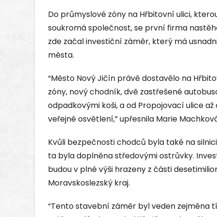
Do průmyslové zóny na Hřbitovní ulici, kte
soukromá společnost, se první firma nastěho
zde začal investiční záměr, který má usnadnit
města.
“Město Nový Jičín právě dostavělo na Hřbito
zóny, nový chodník, dvě zastřešené autobus
odpadkovými koši, a od Propojovací ulice a
veřejné osvětlení,” upřesnila Marie Machková
Kvůli bezpečnosti chodců byla také na silnic
ta byla doplněna středovými ostrůvky. Investi
budou v plné výši hrazeny z části desetimil
Moravskoslezský kraj.
“Tento stavební záměr byl veden zejména tí