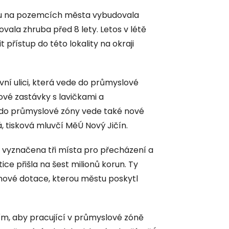
rou na pozemcích města vybudovala
vala zhruba před 8 lety. Letos v létě
 přístup do této lokality na okraji
vní ulici, která vede do průmyslové
ové zastávky s lavičkami a
ž do průmyslové zóny vede také nové
, tisková mluvčí MěÚ Nový Jičín.
i vyznačena tři místa pro přecházení a
ce přišla na šest milionů korun. Ty
ionové dotace, kterou městu poskytl
m, aby pracující v průmyslové zóně