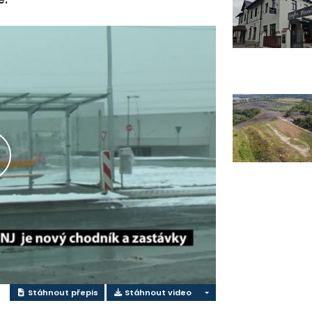
řehrát
ideo
Stáhnout přepis
Stáhnout video