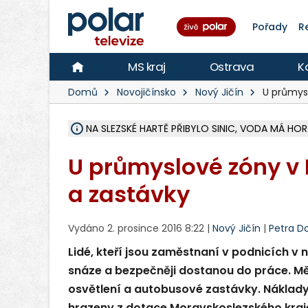
Pořady
R
MS kraj
Ostrava
K
Domů
Novojičínsko
Nový Jičín
U průmysl
NA SLEZSKÉ HARTĚ PŘIBYLO SINIC, VODA MÁ HORŠ
ÚOHS DAL ZÁTORU POKUTU 100 000 ZA CHYBY 
AREÁL LODIČEK V KARVINÉ SE PŘIPRAVUJE NA VE
KARVINÁ ZNÁ BUDOUCÍ PODOBU AREÁLU LODIČ
CYKLISTU (74) SRAZIL V BRUNTÁLU KAMION, JE 
POLICIE HLEDÁ PŘÍPADNÉ SVĚDKY, KTEŘÍ POMŮ
RADNÍ OSTRAVY A POSLANKYNĚ A. HOFFMANNOV
NA POSTUP MINISTERSTVA ŽIVOTNÍHO PROSTŘED
MUŽ V PŘÍBOŘE SE VÁŽNĚ ZRANIL PŘI PRÁCI S 
SLEZSKÁ OSTRAVA PŘIPRAVUJE PROJEKTOVOU D
PODEZŘELÝ BALÍČEK ZASTAVIL PROVOZ NA NÁDRA
CHLAPEČKA (2) V HAVÍŘOVĚ POKOUSAL PES, POLI
MS KRAJ VYBUDUJE ZA 40 MILIONŮ V JABLUNKOVĚ
FOTBALISTA LAURI LAINE SE VRACÍ Z BANÍKU OS
F-M DOKONČIL VOLNOČASOVÝ AREÁL RIVKA PA
U průmyslové zóny v 
a zastávky
Vydáno 2. prosince 2016 8:22 |
Nový Jičín
|
Petra Do
Lidé, kteří jsou zaměstnaní v podnicích v
snáze a bezpečněji dostanou do práce. Mě
osvětlení a autobusové zastávky. Náklady 
hrazeny z dotace Moravskoslezského kraj