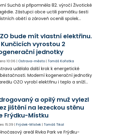
rní Suchá si připomněla 82. výročí Životické
agédie. Zástupci obce uctili památku šesti
stních obětí a zároveň ocenili spolek
votice Sobě za zpřístupnění informací o
agédii prostřednictvím QR kódů u
ZO bude mít vlastní elektřinu.
amátníků.
 Kunčicích vyrostou 2
ogenerační jednotky
era
10:06
|
Ostrava-město
|
Tomáš Kořistka
trava udělala další krok k energetické
běstačnosti. Moderní kogenerační jednotky
areálu OZO vyrobí elektřinu i teplo a sníží
klady i emise. Malou elektrárnu postaví
olia přímo v Kunčicích.
drogovaný a opilý muž vylezl
ez jištění na lezeckou stěnu
e Frýdku-Místku
es
15:39
|
Frýdek-Místek
|
Tomáš Tikal
lnočasový areál Rivka Park ve Frýdku-