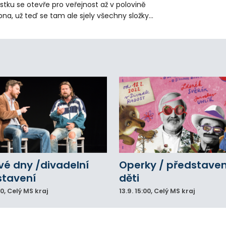
stku se otevře pro veřejnost až v polovině
pna, už teď se tam ale sjely všechny složky
áchranného systému. Důvodem bylo
iknutí opilého muže pod vlivem drog do
eálu. Vyšplhal na lezeckou stěnu a nemohl
lů.
vé dny /divadelní
Operky / představen
stavení
děti
00
, Celý MS kraj
13.9.
15:00
, Celý MS kraj