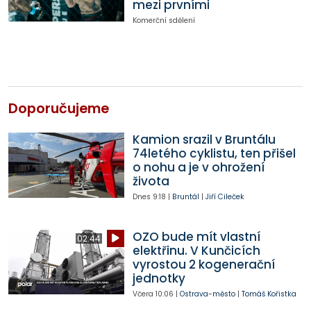
mezi prvními
Komerční sdělení
Doporučujeme
Kamion srazil v Bruntálu
74letého cyklistu, ten přišel
o nohu a je v ohrožení
života
Dnes
9:18
|
Bruntál
|
Jiří Cileček
OZO bude mít vlastní
02:44
elektřinu. V Kunčicích
vyrostou 2 kogenerační
jednotky
Včera
10:06
|
Ostrava-město
|
Tomáš Kořistka