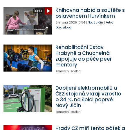
Knihovna nabídla soutěže s
03:13
oslavencem Hurvínkem
5. srpna 2026
13:54
|
Nový Jičín
|
Petra
Dorazilová
Rehabilitační ústav
Hrabyně a Chuchelná
zapojuje do péče peer
mentory
Komerční sdělení
Dobíjení elektromobilů u
ČEZ stojanů v kraji vzrostlo
o 34 %, na špici poprvé
Nový Jičín
Komerční sdělení
Hrady CZ míří tento pátek a