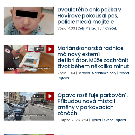
Dvouletého chlapečka v
Havířově pokousal pes,
policie hledá majitele
Včera
14:33
|
Celý MS kraj
|
Jiří Cileček
Mariánskohorská radnice
01:56
má nový externí
defibrilátor. Může zachránit
život během několika minut
Včera
19:04
|
Ostrava-Mariánské hory
|
Yvona
Fajtová
Opava rozšiřuje parkování.
02:33
Přibudou nová místa i
změny v parkovacích
zónách
5. srpna 2026
17:24
|
Opava
|
Yvona Fajtová