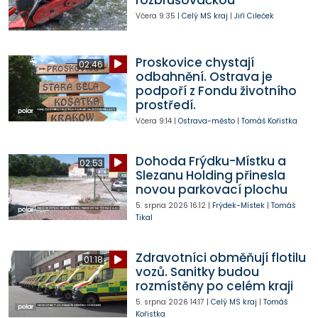
Včera
9:35
|
Celý MS kraj
|
Jiří Cileček
Proskovice chystají
02:46
odbahnění. Ostrava je
podpoří z Fondu životního
prostředí.
Včera
9:14
|
Ostrava-město
|
Tomáš Kořistka
Dohoda Frýdku-Místku a
02:53
Slezanu Holding přinesla
novou parkovací plochu
5. srpna 2026
16:12
|
Frýdek-Místek
|
Tomáš
Tikal
Zdravotníci obměňují flotilu
01:18
vozů. Sanitky budou
rozmístěny po celém kraji
5. srpna 2026
14:17
|
Celý MS kraj
|
Tomáš
Kořistka