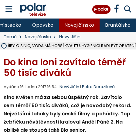
místecko
Opavsko
Novojičínsko
Bruntálsko
Domů
Novojičínsko
Nový Jičín
Ě PŘIBYLO SINIC, VODA MÁ HORŠÍ KVALITU, HYGIENICI RADÍ BÝT OPATRNÍ
ÚOHS DAL ZÁTORU POKUTU 100 000 ZA CHYBY V ZAKÁZCE NA OBN
AREÁL LODIČEK V KARVINÉ SE PŘIPRAVUJE NA VELKOU REKONSTRUKC
KARVINÁ ZNÁ BUDOUCÍ PODOBU AREÁLU LODIČKY V PARKU BOŽEN
CYKLISTU (74) SRAZIL V BRUNTÁLU KAMION, JE V OHROŽENÍ ŽIVOTA,
POLICIE HLEDÁ PŘÍPADNÉ SVĚDKY, KTEŘÍ POMŮŽOU OBJASNIT PRŮ
RADNÍ OSTRAVY A POSLANKYNĚ A. HOFFMANNOVÁ ZA PIRÁTY PODA
NA POSTUP MINISTERSTVA ŽIVOTNÍHO PROSTŘEDÍ V KAUZE HALDY 
MUŽ V PŘÍBOŘE SE VÁŽNĚ ZRANIL PŘI PRÁCI S ROZBRUŠOVAČKOU, I
SLEZSKÁ OSTRAVA PŘIPRAVUJE PROJEKTOVOU DOKUMENTACI PRO 
PODEZŘELÝ BALÍČEK ZASTAVIL PROVOZ NA NÁDRAŽÍ VE F-M, ČEKÁ 
CHLAPEČKA (2) V HAVÍŘOVĚ POKOUSAL PES, POLICIE HLEDÁ MAJITEL
MS KRAJ VYBUDUJE ZA 40 MILIONŮ V JABLUNKOVĚ NOVÝ MOST PŘES O
FOTBALISTA LAURI LAINE SE VRACÍ Z BANÍKU OSTRAVA NA PŮL ROK
F-M DOKONČIL VOLNOČASOVÝ AREÁL RIVKA PARK ZA 62 MILIONŮ,
Do kina loni zavítalo téměř
50 tisíc diváků
Vydáno 16. ledna 2017 16:54 |
Nový Jičín
|
Petra Dorazilová
Kino Květen má za sebou úspěšný rok. Zavítalo
sem téměř 50 tisíc diváků, což je novodobý rekord.
Největšími taháky byly české filmy a pohádky. Top
žebříčku návštěvnosti kraloval Anděl Páně 2. Na
oblibě ale stoupá také Bio senior.