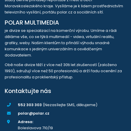
Moravskoslezského kraje. Vysíláme je k lidem prostřednictvím
televizního vysílání, portálu polar.cz a sociálních sítí.
POLAR MULTIMEDIA
je divize se specializací na komerční výrobu. Umíme a rádi
děláme vše, co se týká multimedií - videa, virtuální realitu,
grafiky, weby. Našim klientům to přináší výhodu snadné
komunikace s jediným univerzálním a osvědčeným
dodavatelem.
Obě naše divize těží z více než 30ti let zkušeností (založeno
1993), sdružují více než 50 profesionálů a drží řadu ocenění za
profesionalitu a proklientský přístup.
Kontaktujte nás
552 303 303
(Nezasílejte SMS, děkujeme)
polar@polar.cz
Adresa:
Boleslavova 710/19