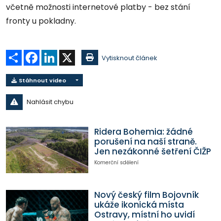
včetně možnosti internetové platby - bez stání
fronty u pokladny.
Sdílet
Facebook
LinkedIn
X
Vytisknout článek
Stáhnout video
Nahlásit chybu
Ridera Bohemia: žádné
porušení na naší straně.
Jen nezákonné šetření ČIŽP
Komerční sdělení
Nový český film Bojovník
ukáže ikonická místa
Ostravy, místní ho uvidí