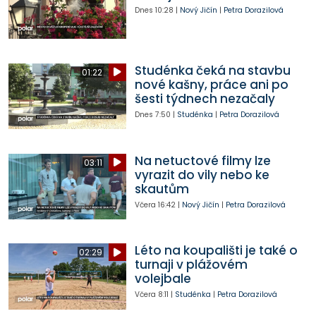
Dnes
10:28
|
Nový Jičín
|
Petra Dorazilová
Studénka čeká na stavbu
01:22
nové kašny, práce ani po
šesti týdnech nezačaly
Dnes
7:50
|
Studénka
|
Petra Dorazilová
Na netuctové filmy lze
03:11
vyrazit do vily nebo ke
skautům
Včera
16:42
|
Nový Jičín
|
Petra Dorazilová
Léto na koupališti je také o
02:29
turnaji v plážovém
volejbale
Včera
8:11
|
Studénka
|
Petra Dorazilová