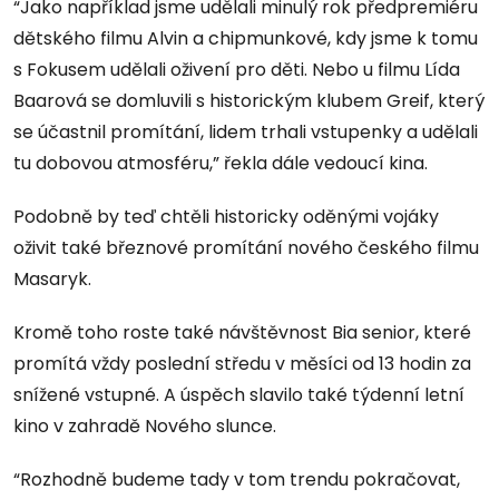
“Jako například jsme udělali minulý rok předpremiéru
dětského filmu Alvin a chipmunkové, kdy jsme k tomu
s Fokusem udělali oživení pro děti. Nebo u filmu Lída
Baarová se domluvili s historickým klubem Greif, který
se účastnil promítání, lidem trhali vstupenky a udělali
tu dobovou atmosféru,” řekla dále vedoucí kina.
Podobně by teď chtěli historicky oděnými vojáky
oživit také březnové promítání nového českého filmu
Masaryk.
Kromě toho roste také návštěvnost Bia senior, které
promítá vždy poslední středu v měsíci od 13 hodin za
snížené vstupné. A úspěch slavilo také týdenní letní
kino v zahradě Nového slunce.
“Rozhodně budeme tady v tom trendu pokračovat,