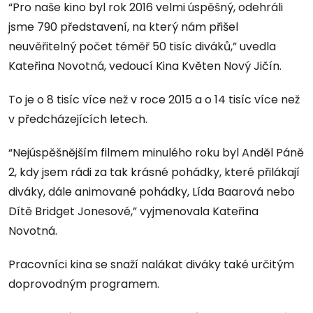
“Pro naše kino byl rok 2016 velmi úspěšný, odehráli
jsme 790 představení, na který nám přišel
neuvěřitelný počet téměř 50 tisíc diváků,” uvedla
Kateřina Novotná, vedoucí Kina Květen Nový Jičín.
To je o 8 tisíc více než v roce 2015 a o 14 tisíc více než
v předcházejících letech.
“Nejúspěšnějším filmem minulého roku byl Anděl Páně
2, kdy jsem rádi za tak krásné pohádky, které přilákají
diváky, dále animované pohádky, Lída Baarová nebo
Dítě Bridget Jonesové,” vyjmenovala Kateřina
Novotná.
Pracovníci kina se snaží nalákat diváky také určitým
doprovodným programem.