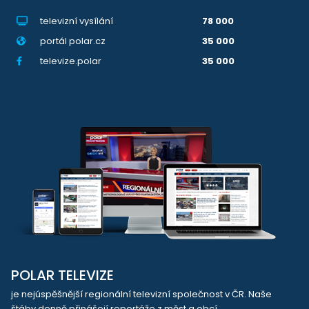
televizní vysílání
78 000
portál polar.cz
35 000
televize.polar
35 000
POLAR TELEVIZE
je nejúspěšnější regionální televizní společnost v ČR. Naše
štáby denně přinášejí reportáže z měst a obcí