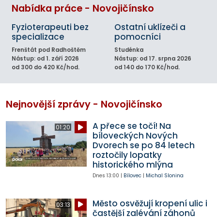
Nabídka práce - Novojičínsko
Fyzioterapeuti bez
Ostatní uklízeči a
specializace
pomocníci
Frenštát pod Radhoštěm
Studénka
Nástup: od 1. září 2026
Nástup: od 17. srpna 2026
od 300 do 420 Kč/hod.
od 140 do 170 Kč/hod.
Nejnovější zprávy - Novojičínsko
A přece se točí! Na
01:20
bíloveckých Nových
Dvorech se po 84 letech
roztočily lopatky
historického mlýna
Dnes
13:00
|
Bílovec
|
Michal Slonina
Město osvěžují kropení ulic i
03:13
častější zalévání záhonů