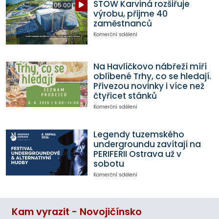
STOW Karviná rozšiřuje
05:00
výrobu, přijme 40
zaměstnanců
Komerční sdělení
Na Havlíčkovo nábřeží míří
oblíbené Trhy, co se hledají.
Přivezou novinky i více než
čtyřicet stánků
Komerční sdělení
Legendy tuzemského
undergroundu zavítají na
PERIFERII Ostrava už v
sobotu
Komerční sdělení
Kam vyrazit - Novojičínsko