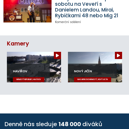
sobotu na Veveří s
Danielem Landou, Mirai,
Rybičkami 48 nebo Mig 21
Komerční sdělení
Kamery
HAVÍŘOV
NOVÝ JIČÍN
NÁMĚSTÍ REPUBLIKY, HAVÍŘOV
MASARYKOVO NÁMĚSTÍ, NOVÝ JIČÍN
Denně nás sleduje
148 000
diváků