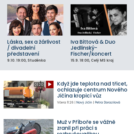
Láska, sex a žárlivost
Iva Bittová & Duo
/ divadelní
Jedlinský-
představení
Fischer/koncert
9.10.
19:00
, Studénka
15.9.
18:00
, Celý MS kraj
Když jde teplota nad třicet,
01:20
ochlazuje centrum Nového
Jičína kropicí vůz
Včera
11:26
|
Nový Jičín
|
Petra Dorazilová
Muž v Příboře se vážně
zranil při práci s
rozbrušovačkou