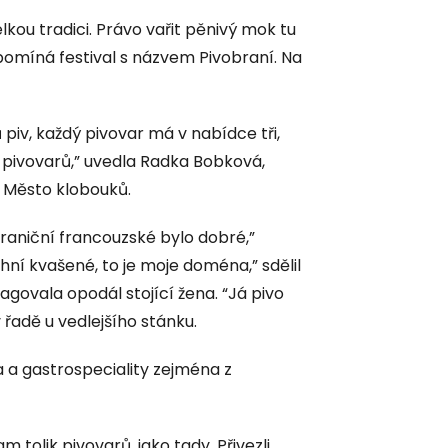
elkou tradici. Právo vařit pěnivý mok tu
ipomíná festival s názvem Pivobraní. Na
piv, každý pivovar má v nabídce tři,
7 pivovarů,” uvedla Radka Bobková,
 Město klobouků.
hraniční francouzské bylo dobré,”
chní kvašené, to je moje doména,” sdělil
agovala opodál stojící žena. “Já pivo
v řadě u vedlejšího stánku.
a a gastrospeciality zejména z
tolik pivovarů, jako tady. Přivezli