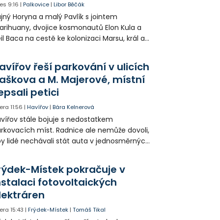
es
9:16
|
Palkovice
|
Libor Běčák
jný Horyna a malý Pavlík s jointem
rihuany, dvojice kosmonautů Elon Kula a
il Baca na cestě ke kolonizaci Marsu, král a
šek a mnoho dalších postav už při
opagaci Palkovic ztvárnili starosta Radim
avířov řeší parkování v ulicích
ča a místostarosta David Kula.
aškova a M. Majerové, místní
epsali petici
era
11:56
|
Havířov
|
Bára Kelnerová
vířov stále bojuje s nedostatkem
rkovacích míst. Radnice ale nemůže dovoli,
y lidé nechávali stát auta v jednosměrných
icích, kde nezbývá místo pro průjezd IZS.
tuace se teď řeší v jednom vnitrobloku, kde
rýdek-Místek pokračuje v
 někteří obyvatelé rozhodli sepsat petici.
nstalaci fotovoltaických
lektráren
era
15:43
|
Frýdek-Místek
|
Tomáš Tikal