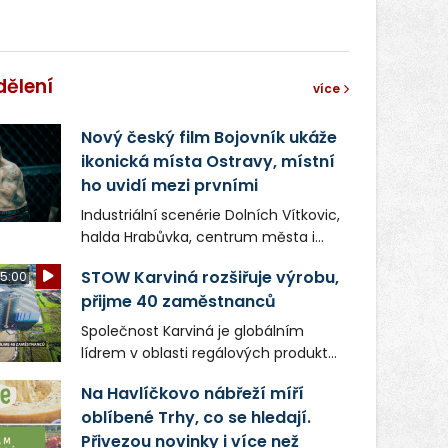
dělení
více
Nový český film Bojovník ukáže
ikonická místa Ostravy, místní
ho uvidí mezi prvními
Industriální scenérie Dolních Vítkovic,
halda Hrabůvka, centrum města i
další ikonická místa Ostravy se objeví
STOW Karviná rozšiřuje výrobu,
5:00
v novém filmu Bojovník, který vstoupí
přijme 40 zaměstnanců
do kin už 13. srpna. Režiséři Vojtěch
Frič a Tomáš Dianiška si
Společnost Karviná je globálním
moravskoslezskou metropoli
lídrem v oblasti regálových produktů
nevybrali náhodou – její syrová
a systémů, stabilním
atmosféra se stala přirozenou
Na Havlíčkovo nábřeží míří
zaměstnavatelem na Karvinsku a
součástí příběhu bývalého
oblíbené Trhy, co se hledají.
firmou s obrovským potenciálem.
boxerského šampiona Hoffa (Milan
Přivezou novinky i více než