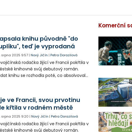
Komerční s
apsala knihu původně "do
uplíku", teď je vyprodaná
. srpna 2025
9:57
|
Nový Jičín
|
Petra Dorazilová
vojičínská rodačka žijící ve Francii pokřtila v
stské knihovně svůj debutový román.
dat knihu se rozhodla poté, co absolvovala
rz tvůrčího psaní. Nakladatelství
0
řemlouvat nemusela.
ije ve Francii, svou prvotinu
le křtila v rodném městě
. srpna 2025
9:20
|
Nový Jičín
|
Petra Dorazilová
vojičínská rodačka žijící ve Francii pokřtila v
stské knihovně svůj debutový román.