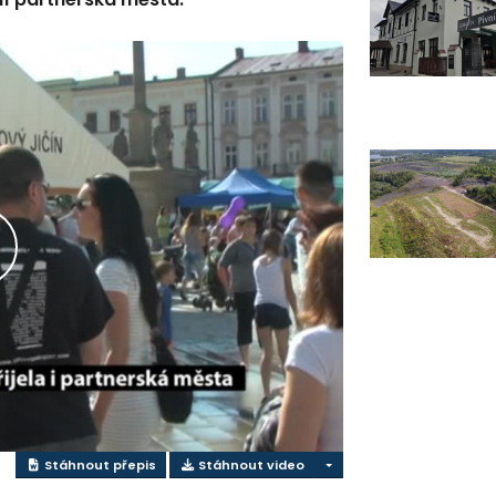
řehrát
ideo
Stáhnout přepis
Stáhnout video