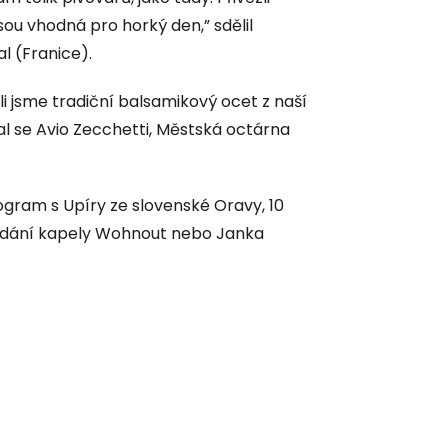
sou vhodná pro horký den,” sdělil
al (Franice).
li jsme tradiční balsamikový ocet z naší
l se Avio Zecchetti, Městská octárna
gram s Upíry ze slovenské Oravy, 10
 podání kapely Wohnout nebo Janka