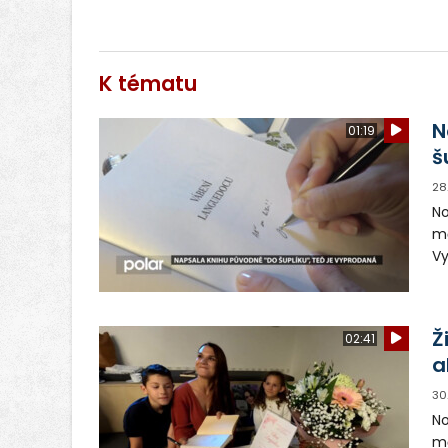
K tématu
N
01:19
š
28
No
mě
Vy
ku
p
Ž
02:41
a
30
No
mě