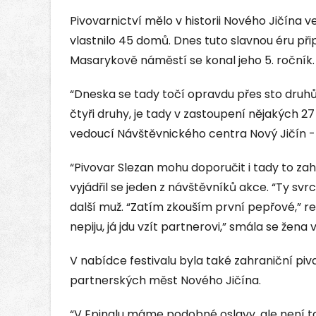
Pivovarnictví mělo v historii Nového Jičína v
vlastnilo 45 domů. Dnes tuto slavnou éru př
Masarykově náměstí se konal jeho 5. ročník.
“Dneska se tady točí opravdu přes sto druhů 
čtyři druhy, je tady v zastoupení nějakých 2
vedoucí Návštěvnického centra Nový Jičín -
“Pivovar Slezan mohu doporučit i tady to za
vyjádřil se jeden z návštěvníků akce. “Ty svr
další muž. “Zatím zkouším první pepřové,” re
nepiju, já jdu vzít partnerovi,” smála se žena 
V nabídce festivalu byla také zahraniční piv
partnerských měst Nového Jičína.
“V Epinalu máme podobné oslavy, ale není tam 