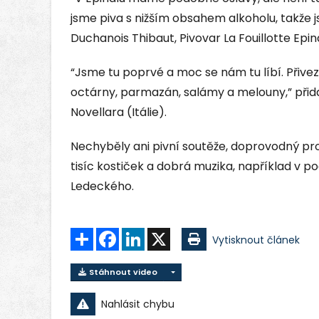
jsme piva s nižším obsahem alkoholu, takže j
Duchanois Thibaut, Pivovar La Fouillotte Epin
“Jsme tu poprvé a moc se nám tu líbí. Přivez
octárny, parmazán, salámy a melouny,” přida
Novellara (Itálie).
Nechyběly ani pivní soutěže, doprovodný pro
tisíc kostiček a dobrá muzika, například v
Ledeckého.
Sdílet
Facebook
LinkedIn
X
Vytisknout článek
Stáhnout video
Nahlásit chybu