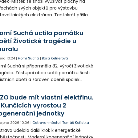
ýdek-Místek se snaží využívat plochy na
řechách svých objektů pro výstavbu
tovoltaických elektráren. Tentokrát přišla
da na 11. Základní školu ve Frýdku.
orní Suchá uctila památku
bětí Životické tragédie u
uralu
era
10:24
|
Horní Suchá
|
Bára Kelnerová
rní Suchá si připomněla 82. výročí Životické
agédie. Zástupci obce uctili památku šesti
stních obětí a zároveň ocenili spolek
votice Sobě za zpřístupnění informací o
agédii prostřednictvím QR kódů u
ZO bude mít vlastní elektřinu.
amátníků.
 Kunčicích vyrostou 2
ogenerační jednotky
 srpna 2026
10:06
|
Ostrava-město
|
Tomáš Kořistka
trava udělala další krok k energetické
běstačnosti. Moderní kogenerační jednotky