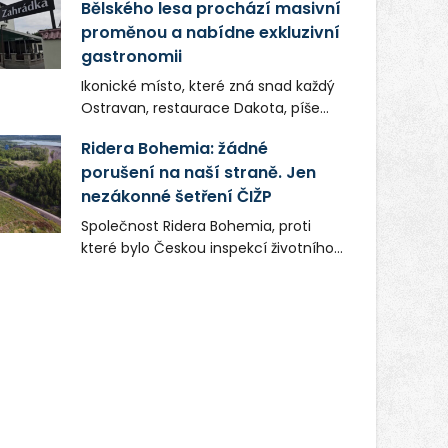
Bělského lesa prochází masivní
proměnou a nabídne exkluzivní
gastronomii
Ikonické místo, které zná snad každý
Ostravan, restaurace Dakota, píše
novou kapitolu. Silná mateřská
Ridera Bohemia: žádné
společnost Dang Investment Group
porušení na naší straně. Jen
s.r.o. investuje do projektu přes 50
nezákonné šetření ČIŽP
milionů korun. Cílem je přinést
Ostravě dva špičkové gastronomické
Společnost Ridera Bohemia, proti
koncepty, které v regionu dosud
které bylo Českou inspekcí životního
chyběly, luxusní středomořskou
prostředí (ČIŽP) čtyři roky vedeno
kuchyni a autentickou asijskou
vykonstruované řízení, při realizaci
gastronomii.
OVS na heřmanické haldě
postupovala v souladu se zákonem a
zadáním státního podniku DIAMO a v
této souvislosti nelze hovořit o
žádném odpadu. Ridera od počátku
označovala řízení ČIŽP za nezákonné
a domáhala se práva na spravedlivý