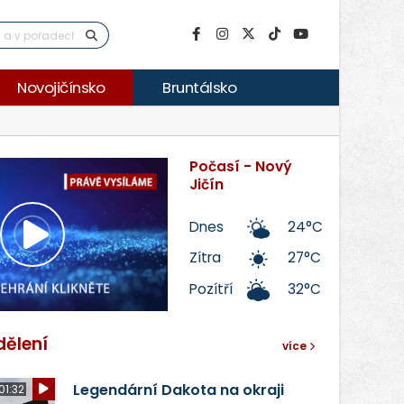
Novojičínsko
Bruntálsko
Počasí - Nový
Jičín
Dnes
24°C
Přehrát
Zítra
27°C
Pozítří
32°C
video
dělení
více
Legendární Dakota na okraji
01:32