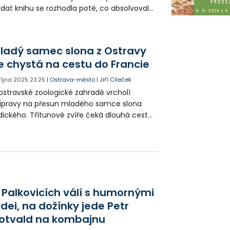
dat knihu se rozhodla poté, co absolvovala
rz tvůrčího psaní. Nakladatelství
řemlouvat nemusela.
ladý samec slona z Ostravy
e chystá na cestu do Francie
 října 2025
23:25
|
Ostrava-město
|
Jiří Cileček
ostravské zoologické zahradě vrcholí
ípravy na přesun mladého samce slona
dického. Třítunové zvíře čeká dlouhá cesta
 francouzské Zoo Les Terres de Nataé.
ovatelé proto s ním už několik měsíců
énují nástup do speciálního transportního
ntejneru.
 Palkovicích válí s humornými
idei, na dožínky jede Petr
otvald na kombajnu