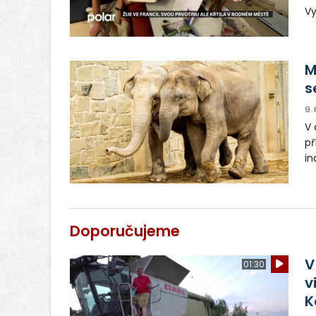
Vy
ku
p
M
s
9.
V 
př
in
do
Ch
tr
ko
Doporučujeme
V
01:30
v
K