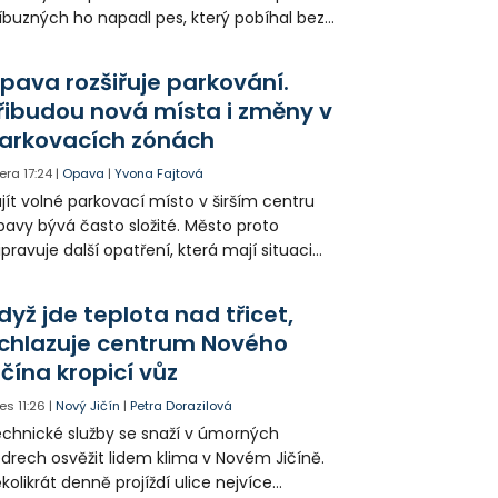
íbuzných ho napadl pes, který pobíhal bez
dítka a náhubku. Majitel psa údajně z místa
ešel. Případem už se zabývá policie, která
pava rozšiřuje parkování.
jitele psa hledá.
řibudou nová místa i změny v
arkovacích zónách
era
17:24
|
Opava
|
Yvona Fajtová
jít volné parkovací místo v širším centru
avy bývá často složité. Město proto
ipravuje další opatření, která mají situaci
epšit. Vznikají nová parkovací stání, mění se
ganizace dopravy a některé novinky čekají
dyž jde teplota nad třicet,
ké řidiče v parkovacích zónách.
chlazuje centrum Nového
ičína kropicí vůz
es
11:26
|
Nový Jičín
|
Petra Dorazilová
chnické služby se snaží v úmorných
drech osvěžit lidem klima v Novém Jičíně.
kolikrát denně projíždí ulice nejvíce