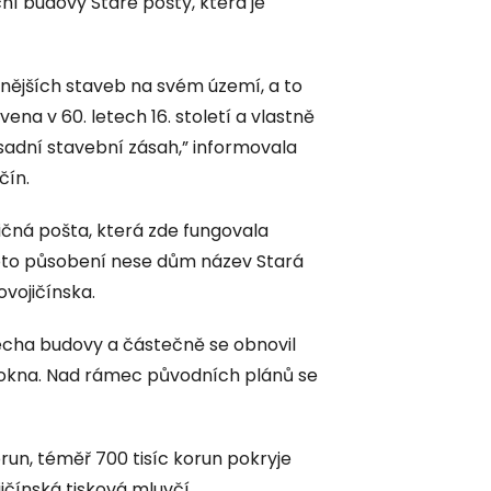
ní budovy Staré pošty, která je
tnějších staveb na svém území, a to
na v 60. letech 16. století a vlastně
dní stavební zásah,” informovala
čín.
ičná pošta, která zde fungovala
ohoto působení nese dům název Stará
ovojičínska.
echa budovy a částečně se obnovil
a okna. Nad rámec původních plánů se
orun, téměř 700 tisíc korun pokryje
jičínská tisková mluvčí.