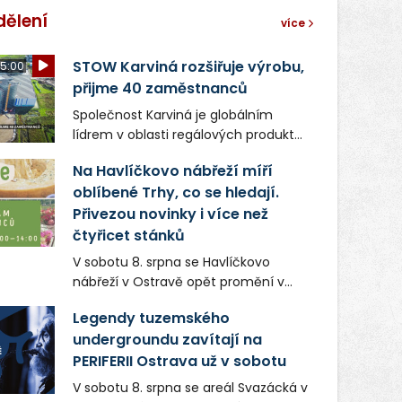
dělení
více
STOW Karviná rozšiřuje výrobu,
5:00
přijme 40 zaměstnanců
Společnost Karviná je globálním
lídrem v oblasti regálových produktů
a systémů, stabilním
Na Havlíčkovo nábřeží míří
zaměstnavatelem na Karvinsku a
oblíbené Trhy, co se hledají.
firmou s obrovským potenciálem.
Přivezou novinky i více než
čtyřicet stánků
V sobotu 8. srpna se Havlíčkovo
nábřeží v Ostravě opět promění v
místo plné vůní, chutí a poctivých
Legendy tuzemského
lokálních výrobků. Trhy, co se hledají
undergroundu zavítají na
tentokrát nabídnou více než čtyřicet
PERIFERII Ostrava už v sobotu
pečlivě vybraných stánků s kvalitní
gastronomií, farmářskými produkty,
V sobotu 8. srpna se areál Svazácká v
designem i řemeslnou tvorbou.