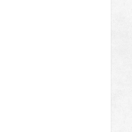
světa vrcholových zápasů, tentokrát
v MMA.