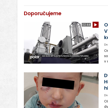
Doporučujeme
O
02:44
V
k
Dn
Os
so
v 
ná
Ve
D
H
h
Dn
Oš
dv