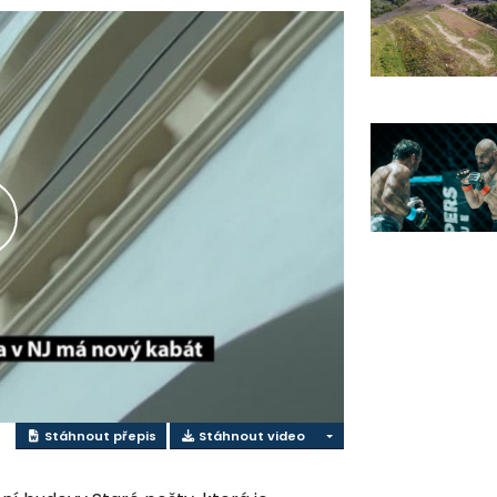
řehrát
ideo
Stáhnout přepis
Stáhnout video