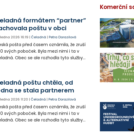
Komerční s
eladná formátem “partner”
0
achovala poštu v obci
. ledna 2026
16:19
|
Čeladná
|
Petra Dorazilová
ská pošta před časem oznámila, že zruší
0 svých poboček. Byla mezi nimi i ta v
ladná. Obec se ale rozhodla tyto služby
chovat a od ledna letošního roku provozuje
štu Partner.
eladná poštu chtěla, od
edna se stala partnerem
. ledna 2026
11:20
|
Čeladná
|
Petra Dorazilová
ská pošta před časem oznámila, že zruší
0 svých poboček. Byla mezi nimi i ta v
ladná. Obec se ale rozhodla tyto služby
chovat a od ledna provozuje Poštu Partner.