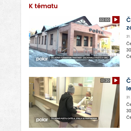
K tématu
Č
02:00
z
21
Če
30
Če
za
Po
Č
01:20
l
21
Če
30
Če
za