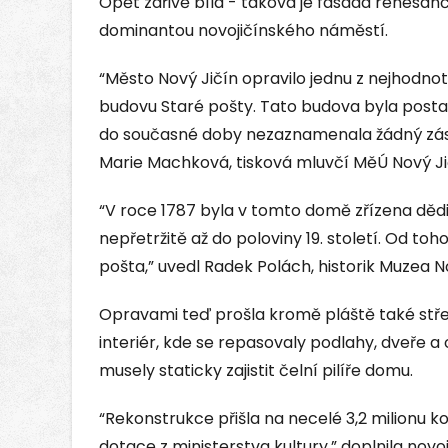
Opět zářivě bílá - taková je fasáda renesanč
dominantou novojičínského náměstí.
“Město Nový Jičín opravilo jednu z nejhodno
budovu Staré pošty. Tato budova byla postave
do současné doby nezaznamenala žádný zása
Marie Machková, tisková mluvčí MěÚ Nový Ji
“V roce 1787 byla v tomto domě zřízena děd
nepřetržitě až do poloviny 19. století. Od t
pošta,” uvedl Radek Polách, historik Muzea N
Opravami teď prošla kromě pláště také stř
interiér, kde se repasovaly podlahy, dveře 
musely staticky zajistit čelní pilíře domu.
“Rekonstrukce přišla na necelé 3,2 milionu k
dotace z ministerstva kultury,” doplnila novo