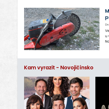
vy
in
M
p
Dn
Ve
u 
No
pr
vr
n
Kam vyrazit - Novojičínsko