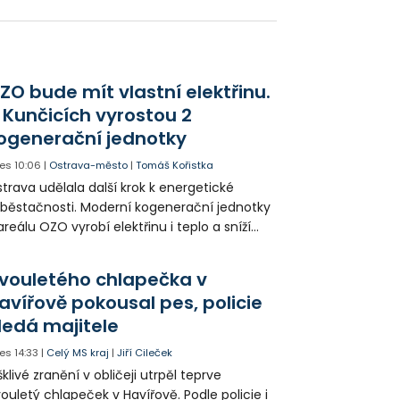
ZO bude mít vlastní elektřinu.
 Kunčicích vyrostou 2
ogenerační jednotky
es
10:06
|
Ostrava-město
|
Tomáš Kořistka
trava udělala další krok k energetické
běstačnosti. Moderní kogenerační jednotky
areálu OZO vyrobí elektřinu i teplo a sníží
klady i emise. Malou elektrárnu postaví
olia přímo v Kunčicích.
vouletého chlapečka v
avířově pokousal pes, policie
ledá majitele
es
14:33
|
Celý MS kraj
|
Jiří Cileček
klivé zranění v obličeji utrpěl teprve
ouletý chlapeček v Havířově. Podle policie i