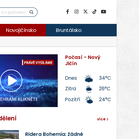
Novojičínsko
Bruntálsko
Počasí - Nový
Jičín
Dnes
34°C
Přehrát
Zítra
26°C
Pozítří
24°C
video
dělení
více
Ridera Bohemia: žádné