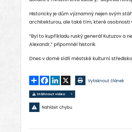
Historicky je dům významný nejen svým stá
architekturou, ale také tím, které osobnosti 
“Byl to kupříkladu ruský generál Kutuzov a
Alexandr,” připomněl historik.
Dnes v domě sídlí městské kulturní středisko,
Sdílet
Facebook
LinkedIn
X
Vytisknout článek
Stáhnout video
Nahlásit chybu