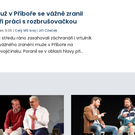
hřátého centra kropící vůz. Zvýšila se také
tenzita zálivky květinových záhonů.
už v Příboře se vážně zranil
ři práci s rozbrušovačkou
es
9:35
|
Celý MS kraj
|
Jiří Cileček
 středu ráno zasahovali záchranáři i vrtulník
vážného zranění muže v Příboře na
vojičínsku. Poranil se v oblasti hlavy při
áci s rozbrušovačkou. Následně byl
tulníkem přepraven do ostravské fakultní
emocnice.