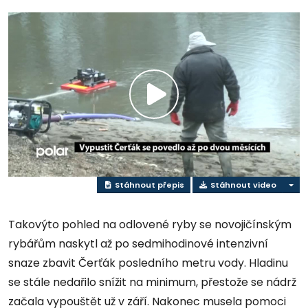
Přehrát
video
Stáhnout přepis
Stáhnout video
Takovýto pohled na odlovené ryby se novojičínským
rybářům naskytl až po sedmihodinové intenzivní
snaze zbavit Čerťák posledního metru vody. Hladinu
se stále nedařilo snížit na minimum, přestože se nádrž
začala vypouštět už v září. Nakonec musela pomoci