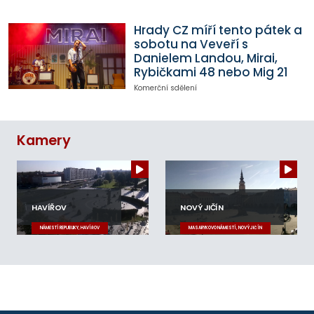
Hrady CZ míří tento pátek a
sobotu na Veveří s
Danielem Landou, Mirai,
Rybičkami 48 nebo Mig 21
Komerční sdělení
Kamery
HAVÍŘOV
NOVÝ JIČÍN
NÁMĚSTÍ REPUBLIKY, HAVÍŘOV
MASARYKOVO NÁMĚSTÍ, NOVÝ JIČÍN