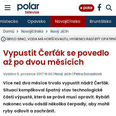
místecko
Opavsko
Novojičínsko
Bruntálsko
Domů
Novojičínsko
Nový Jičín
Ě PŘIBYLO SINIC, VODA MÁ HORŠÍ KVALITU, HYGIENICI RADÍ BÝT OPATRNÍ
ÚOHS DAL ZÁTORU POKUTU 100 000 ZA CHYBY V ZAKÁZCE NA OBN
AREÁL LODIČEK V KARVINÉ SE PŘIPRAVUJE NA VELKOU REKONSTRUKC
KARVINÁ ZNÁ BUDOUCÍ PODOBU AREÁLU LODIČKY V PARKU BOŽEN
CYKLISTU (74) SRAZIL V BRUNTÁLU KAMION, JE V OHROŽENÍ ŽIVOTA,
POLICIE HLEDÁ PŘÍPADNÉ SVĚDKY, KTEŘÍ POMŮŽOU OBJASNIT PRŮ
RADNÍ OSTRAVY A POSLANKYNĚ A. HOFFMANNOVÁ ZA PIRÁTY PODA
NA POSTUP MINISTERSTVA ŽIVOTNÍHO PROSTŘEDÍ V KAUZE HALDY 
MUŽ V PŘÍBOŘE SE VÁŽNĚ ZRANIL PŘI PRÁCI S ROZBRUŠOVAČKOU, I
SLEZSKÁ OSTRAVA PŘIPRAVUJE PROJEKTOVOU DOKUMENTACI PRO 
PODEZŘELÝ BALÍČEK ZASTAVIL PROVOZ NA NÁDRAŽÍ VE F-M, ČEKÁ 
CHLAPEČKA (2) V HAVÍŘOVĚ POKOUSAL PES, POLICIE HLEDÁ MAJITEL
MS KRAJ VYBUDUJE ZA 40 MILIONŮ V JABLUNKOVĚ NOVÝ MOST PŘES O
FOTBALISTA LAURI LAINE SE VRACÍ Z BANÍKU OSTRAVA NA PŮL ROK
F-M DOKONČIL VOLNOČASOVÝ AREÁL RIVKA PARK ZA 62 MILIONŮ,
Vypustit Čerťák se povedlo
až po dvou měsících
Vydáno 5. prosince 2017 16:00 |
Nový Jičín
|
Petra Dorazilová
Více než dva měsíce trvalo vypustit nádrž Čerťák.
Situaci komplikoval špatný stav technologické
části výpustě, která se právě musí opravit. Rybáři
nakonec vodu odsáli několika čerpadly, aby mohli
ryby odlovit a zachránit.