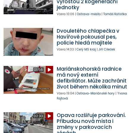
vyrostou 2 kogenerační
jednotky
Včera
10:06
|
Ostrava-město
|
Tomáš Kořistka
Dvouletého chlapečka v
Havířově pokousal pes,
policie hledá majitele
Včera
14:33
|
Celý MS kraj
|
Jiří Cileček
Mariánskohorská radnice
01:56
má nový externí
defibrilátor. Může zachránit
život během několika minut
Včera
19:04
|
Ostrava-Mariánské hory
|
Yvona
Fajtová
Opava rozšiřuje parkování.
02:33
Přibudou nová místa i
změny v parkovacích