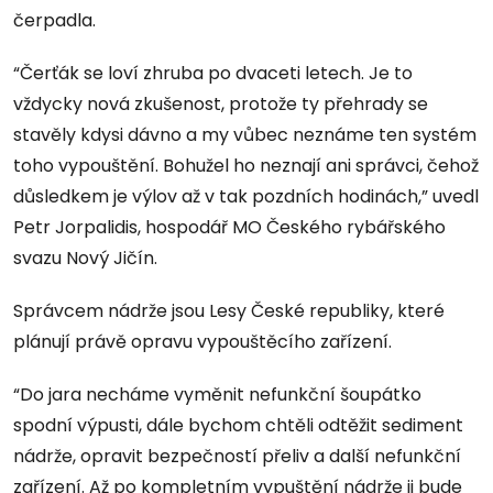
čerpadla.
“Čerťák se loví zhruba po dvaceti letech. Je to
vždycky nová zkušenost, protože ty přehrady se
stavěly kdysi dávno a my vůbec neznáme ten systém
toho vypouštění. Bohužel ho neznají ani správci, čehož
důsledkem je výlov až v tak pozdních hodinách,” uvedl
Petr Jorpalidis, hospodář MO Českého rybářského
svazu Nový Jičín.
Správcem nádrže jsou Lesy České republiky, které
plánují právě opravu vypouštěcího zařízení.
“Do jara necháme vyměnit nefunkční šoupátko
spodní výpusti, dále bychom chtěli odtěžit sediment
nádrže, opravit bezpečností přeliv a další nefunkční
zařízení. Až po kompletním vypuštění nádrže ji bude