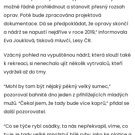
možné řádně prohlédnout a stanovit přesný rozsah
oprav. Poté bude zpracována projektová
dokumentace. Dá se předpokládat, že opravy skončí
a nádrž se napustí nejdříve v roce 2019,” informovala
Eva Jouklová, tisková mluvčí, Lesy ČR.
Vzácný pohled na vypuštěnou nádrž, která slouží také
k rekreaci, si nenechalo ujít několik vytrvalců, kteří
vydrželi až do tmy.
“Mohl by tam být nějaký pěkný velký sumec,”
pozoroval bahnité dno jeden z přihlížejících mladých
mužů. “Čekal jsem, že tady bude více kaprů,” přidal se
další pozorovatel.
“Co se týče rybí osádky, ta nás nepřekvapil, víme, co
tu je. je tady velké množství bílé ryby, jako ke plotice a