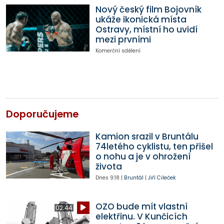
Nový český film Bojovník
ukáže ikonická místa
Ostravy, místní ho uvidí
mezi prvními
Komerční sdělení
Doporučujeme
Kamion srazil v Bruntálu
74letého cyklistu, ten přišel
o nohu a je v ohrožení
života
Dnes
9:18
|
Bruntál
|
Jiří Cileček
OZO bude mít vlastní
02:44
elektřinu. V Kunčicích