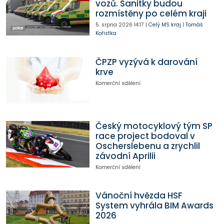
vozů. Sanitky budou
rozmístěny po celém kraji
5. srpna 2026
14:17
|
Celý MS kraj
|
Tomáš
Kořistka
ČPZP vyzývá k darování
krve
Komerční sdělení
Český motocyklový tým SP
race project bodoval v
Oscherslebenu a zrychlil
závodní Aprilii
Komerční sdělení
Vánoční hvězda HSF
System vyhrála BIM Awards
2026