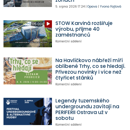
zónách
5. srpna 2026
17:24
|
Opava
|
Yvona Fajtová
STOW Karviná rozšiřuje
05:00
výrobu, přijme 40
zaměstnanců
Komerční sdělení
Na Havlíčkovo nábřeží míří
oblíbené Trhy, co se hledají.
Přivezou novinky i více než
čtyřicet stánků
Komerční sdělení
Legendy tuzemského
undergroundu zavítají na
PERIFERII Ostrava už v
sobotu
Komerční sdělení