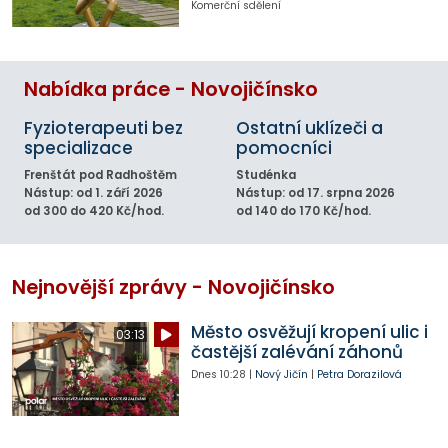
Komerční sdělení
Nabídka práce - Novojičínsko
Fyzioterapeuti bez
Ostatní uklízeči a
specializace
pomocníci
Frenštát pod Radhoštěm
Studénka
Nástup: od 1. září 2026
Nástup: od 17. srpna 2026
od 300 do 420 Kč/hod.
od 140 do 170 Kč/hod.
Nejnovější zprávy - Novojičínsko
Město osvěžují kropení ulic i
03:13
častější zalévání záhonů
Dnes
10:28
|
Nový Jičín
|
Petra Dorazilová