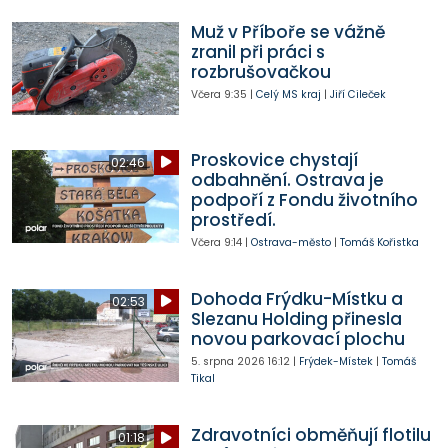
Muž v Příboře se vážně
zranil při práci s
rozbrušovačkou
Včera
9:35
|
Celý MS kraj
|
Jiří Cileček
Proskovice chystají
02:46
odbahnění. Ostrava je
podpoří z Fondu životního
prostředí.
Včera
9:14
|
Ostrava-město
|
Tomáš Kořistka
Dohoda Frýdku-Místku a
02:53
Slezanu Holding přinesla
novou parkovací plochu
5. srpna 2026
16:12
|
Frýdek-Místek
|
Tomáš
Tikal
Zdravotníci obměňují flotilu
01:18