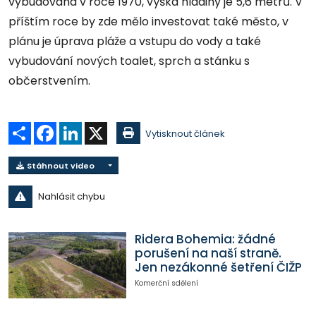
vybudovaná v roce 1970, výška hladiny je 5,6 metrů. V
příštím roce by zde mělo investovat také město, v
plánu je úprava pláže a vstupu do vody a také
vybudování nových toalet, sprch a stánku s
občerstvením.
Sdílet
Facebook
LinkedIn
X
Vytisknout článek
Stáhnout video
Nahlásit chybu
Ridera Bohemia: žádné
porušení na naší straně.
Jen nezákonné šetření ČIŽP
Komerční sdělení