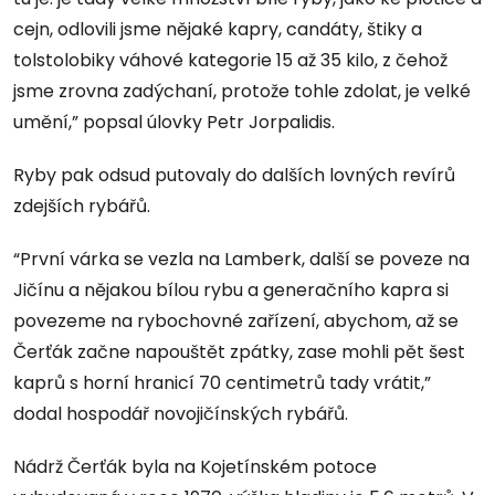
cejn, odlovili jsme nějaké kapry, candáty, štiky a
tolstolobiky váhové kategorie 15 až 35 kilo, z čehož
jsme zrovna zadýchaní, protože tohle zdolat, je velké
umění,” popsal úlovky Petr Jorpalidis.
Ryby pak odsud putovaly do dalších lovných revírů
zdejších rybářů.
“První várka se vezla na Lamberk, další se poveze na
Jičínu a nějakou bílou rybu a generačního kapra si
povezeme na rybochovné zařízení, abychom, až se
Čerťák začne napouštět zpátky, zase mohli pět šest
kaprů s horní hranicí 70 centimetrů tady vrátit,”
dodal hospodář novojičínských rybářů.
Nádrž Čerťák byla na Kojetínském potoce