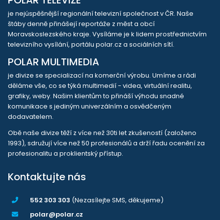
je nejúspěšnější regionální televizní společnost v ČR. Naše
štáby denně přinášejí reportáže z měst a obcí
Moravskoslezského kraje. Vysíláme je k lidem prostřednictvím
televizního vysílání, portálu polar.cz a sociálních sítí.
POLAR MULTIMEDIA
je divize se specializací na komerční výrobu. Umíme a rádi
děláme vše, co se týká multimedií - videa, virtuální realitu,
grafiky, weby. Našim klientům to přináší výhodu snadné
komunikace s jediným univerzálním a osvědčeným
dodavatelem.
Obě naše divize těží z více než 30ti let zkušeností (založeno
1993), sdružují více než 50 profesionálů a drží řadu ocenění za
profesionalitu a proklientský přístup.
Kontaktujte nás
552 303 303
(Nezasílejte SMS, děkujeme)
polar@polar.cz