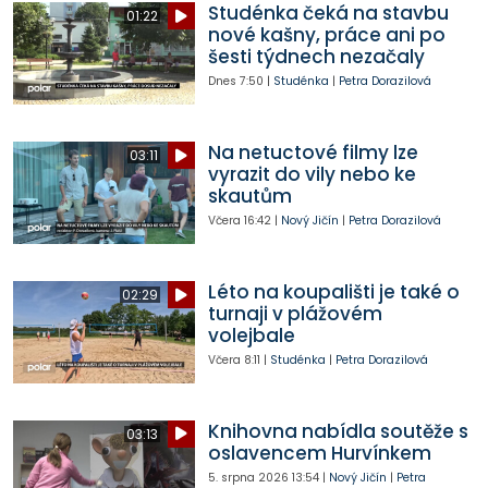
Studénka čeká na stavbu
01:22
nové kašny, práce ani po
šesti týdnech nezačaly
Dnes
7:50
|
Studénka
|
Petra Dorazilová
Na netuctové filmy lze
03:11
vyrazit do vily nebo ke
skautům
Včera
16:42
|
Nový Jičín
|
Petra Dorazilová
Léto na koupališti je také o
02:29
turnaji v plážovém
volejbale
Včera
8:11
|
Studénka
|
Petra Dorazilová
Knihovna nabídla soutěže s
03:13
oslavencem Hurvínkem
5. srpna 2026
13:54
|
Nový Jičín
|
Petra