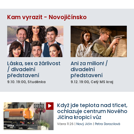
Kam vyrazit - Novojičínsko
Láska, sex a žárlivost
Ani za milion! /
/ divadelní
divadelní
představení
představení
9.10.
19:00
, Studénka
9.12.
19:00
, Celý MS kraj
Když jde teplota nad třicet,
01:20
ochlazuje centrum Nového
Jičína kropicí vůz
Včera
11:26
|
Nový Jičín
|
Petra Dorazilová