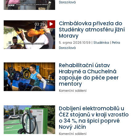
Dorazilová
Cimbálovka přivezla do
03:29
Studénky atmosféru jižní
Moravy
5. srpna 2026
10:59
|
Studénka
|
Petra
Dorazilová
Rehabilitační ústav
Hrabyně a Chuchelná
zapojuje do péče peer
mentory
Komerční sdělení
Dobíjení elektromobilů u
ČEZ stojanů v kraji vzrostlo
o 34 %, na špici poprvé
Nový Jičín
Komerční sdělení