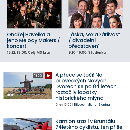
Ondřej Havelka a
Láska, sex a žárlivost
jeho Melody Makers /
/ divadelní
koncert
představení
15.12.
18:00
, Celý MS kraj
9.10.
19:00
, Studénka
A přece se točí! Na
01:20
bíloveckých Nových
Dvorech se po 84 letech
roztočily lopatky
historického mlýna
Dnes
13:00
|
Bílovec
|
Michal Slonina
Kamion srazil v Bruntálu
74letého cyklistu, ten přišel