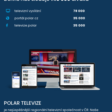
televizní vysílání
78 000
portál polar.cz
35 000
televize.polar
35 000
POLAR TELEVIZE
je nejúspěšnější regionální televizní společnost v ČR. Naše