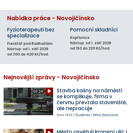
Nabídka práce - Novojičínsko
Fyzioterapeuti bez
Pomocní skladníci
specializace
Kopřivnice
Nástup: od 1. září 2026
Frenštát pod Radhoštěm
od 150 do 220 Kč/hod.
Nástup: od 1. září 2026
od 300 do 420 Kč/hod.
Nejnovější zprávy - Novojičínsko
Stavba kašny na náměstí
03:24
se komplikuje, firma v
červnu převzala staveniště,
ale nepracuje
Dnes
14:43
|
Studénka
|
Petra Dorazilová
Město osvěžují kropení ulic i
03:13