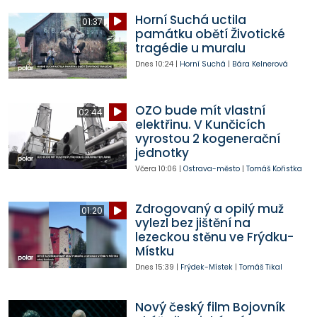
Horní Suchá uctila
01:37
památku obětí Životické
tragédie u muralu
Dnes
10:24
|
Horní Suchá
|
Bára Kelnerová
OZO bude mít vlastní
02:44
elektřinu. V Kunčicích
vyrostou 2 kogenerační
jednotky
Včera
10:06
|
Ostrava-město
|
Tomáš Kořistka
Zdrogovaný a opilý muž
01:20
vylezl bez jištění na
lezeckou stěnu ve Frýdku-
Místku
Dnes
15:39
|
Frýdek-Místek
|
Tomáš Tikal
Nový český film Bojovník