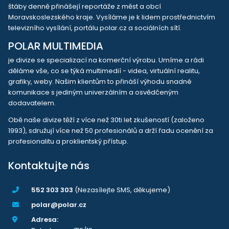
štáby denně přinášejí reportáže z měst a obcí
Moravskoslezského kraje. Vysíláme je k lidem prostřednictvím
televizního vysílání, portálu polar.cz a sociálních sítí.
POLAR MULTIMEDIA
je divize se specializací na komerční výrobu. Umíme a rádi
děláme vše, co se týká multimedií - videa, virtuální realitu,
grafiky, weby. Našim klientům to přináší výhodu snadné
komunikace s jediným univerzálním a osvědčeným
dodavatelem.
Obě naše divize těží z více než 30ti let zkušeností (založeno
1993), sdružují více než 50 profesionálů a drží řadu ocenění za
profesionalitu a proklientský přístup.
Kontaktujte nás
552 303 303
(Nezasílejte SMS, děkujeme)
polar@polar.cz
Adresa: