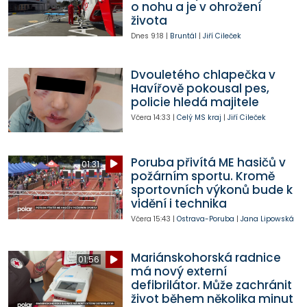
o nohu a je v ohrožení
života
Dnes
9:18
|
Bruntál
|
Jiří Cileček
Dvouletého chlapečka v
Havířově pokousal pes,
policie hledá majitele
Včera
14:33
|
Celý MS kraj
|
Jiří Cileček
Poruba přivítá ME hasičů v
01:31
požárním sportu. Kromě
sportovních výkonů bude k
vidění i technika
Včera
15:43
|
Ostrava-Poruba
|
Jana Lipowská
Mariánskohorská radnice
01:56
má nový externí
defibrilátor. Může zachránit
život během několika minut