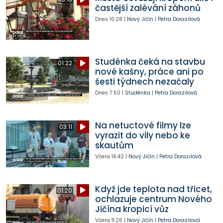
častější zalévání záhonů
Dnes
10:28
|
Nový Jičín
|
Petra Dorazilová
Studénka čeká na stavbu
01:22
nové kašny, práce ani po
šesti týdnech nezačaly
Dnes
7:50
|
Studénka
|
Petra Dorazilová
Na netuctové filmy lze
03:11
vyrazit do vily nebo ke
skautům
Včera
16:42
|
Nový Jičín
|
Petra Dorazilová
Když jde teplota nad třicet,
01:20
ochlazuje centrum Nového
Jičína kropicí vůz
Včera
11:26
|
Nový Jičín
|
Petra Dorazilová