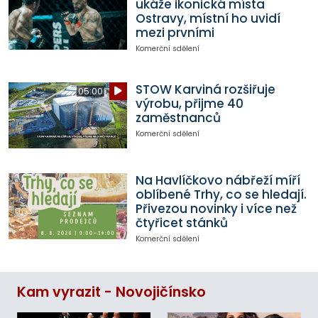
ukáže ikonická místa
Ostravy, místní ho uvidí
mezi prvními
Komerční sdělení
STOW Karviná rozšiřuje
05:00
výrobu, přijme 40
zaměstnanců
Komerční sdělení
Na Havlíčkovo nábřeží míří
oblíbené Trhy, co se hledají.
Přivezou novinky i více než
čtyřicet stánků
Komerční sdělení
Kam vyrazit - Novojičínsko