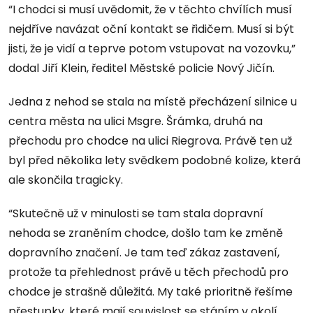
“I chodci si musí uvědomit, že v těchto chvílích musí
nejdříve navázat oční kontakt se řidičem. Musí si být
jisti, že je vidí a teprve potom vstupovat na vozovku,”
dodal Jiří Klein, ředitel Městské policie Nový Jičín.
Jedna z nehod se stala na místě přecházení silnice u
centra města na ulici Msgre. Šrámka, druhá na
přechodu pro chodce na ulici Riegrova. Právě ten už
byl před několika lety svědkem podobné kolize, která
ale skončila tragicky.
“Skutečně už v minulosti se tam stala dopravní
nehoda se zraněním chodce, došlo tam ke změně
dopravního značení. Je tam teď zákaz zastavení,
protože ta přehlednost právě u těch přechodů pro
chodce je strašně důležitá. My také prioritně řešíme
přestupky, které mají souvislost se stáním v okolí