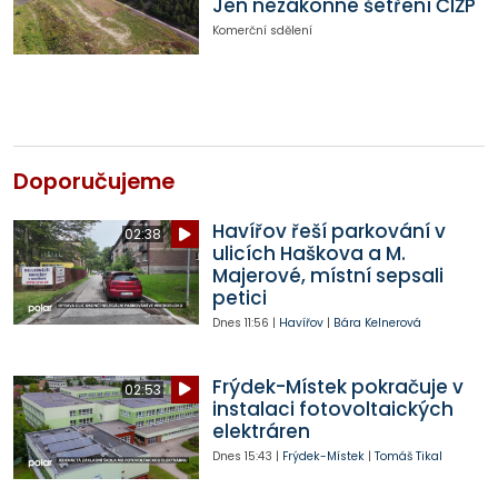
Jen nezákonné šetření ČIŽP
Komerční sdělení
Doporučujeme
Havířov řeší parkování v
02:38
ulicích Haškova a M.
Majerové, místní sepsali
petici
Dnes
11:56
|
Havířov
|
Bára Kelnerová
Frýdek-Místek pokračuje v
02:53
instalaci fotovoltaických
elektráren
Dnes
15:43
|
Frýdek-Místek
|
Tomáš Tikal