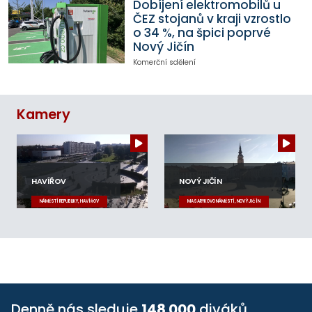
Dobíjení elektromobilů u
ČEZ stojanů v kraji vzrostlo
o 34 %, na špici poprvé
Nový Jičín
Komerční sdělení
Kamery
HAVÍŘOV
NOVÝ JIČÍN
NÁMĚSTÍ REPUBLIKY, HAVÍŘOV
MASARYKOVO NÁMĚSTÍ, NOVÝ JIČÍN
Denně nás sleduje
148 000
diváků