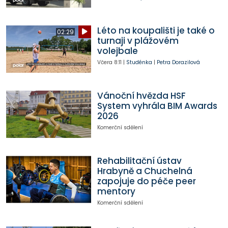
Léto na koupališti je také o
02:29
turnaji v plážovém
volejbale
Včera
8:11
|
Studénka
|
Petra Dorazilová
Vánoční hvězda HSF
System vyhrála BIM Awards
2026
Komerční sdělení
Rehabilitační ústav
Hrabyně a Chuchelná
zapojuje do péče peer
mentory
Komerční sdělení