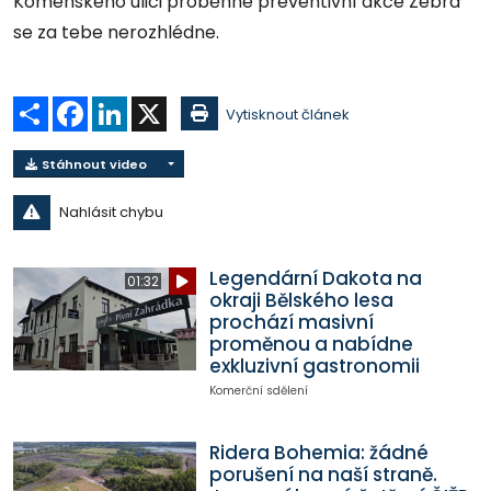
Komenského ulici proběhne preventivní akce Zebra
se za tebe nerozhlédne.
Sdílet
Facebook
LinkedIn
X
Vytisknout článek
Stáhnout video
Nahlásit chybu
Legendární Dakota na
01:32
okraji Bělského lesa
prochází masivní
proměnou a nabídne
exkluzivní gastronomii
Komerční sdělení
Ridera Bohemia: žádné
porušení na naší straně.