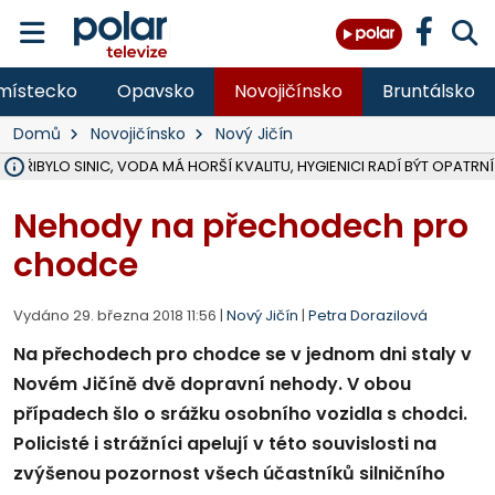
místecko
Opavsko
Novojičínsko
Bruntálsko
Domů
Novojičínsko
Nový Jičín
Ě PŘIBYLO SINIC, VODA MÁ HORŠÍ KVALITU, HYGIENICI RADÍ BÝT OPATRNÍ
ÚOHS DAL ZÁTORU POKUTU 100 000 ZA CHYBY V ZAKÁZCE NA OBN
AREÁL LODIČEK V KARVINÉ SE PŘIPRAVUJE NA VELKOU REKONSTRUKC
KARVINÁ ZNÁ BUDOUCÍ PODOBU AREÁLU LODIČKY V PARKU BOŽEN
CYKLISTU (74) SRAZIL V BRUNTÁLU KAMION, JE V OHROŽENÍ ŽIVOTA,
POLICIE HLEDÁ PŘÍPADNÉ SVĚDKY, KTEŘÍ POMŮŽOU OBJASNIT PRŮ
RADNÍ OSTRAVY A POSLANKYNĚ A. HOFFMANNOVÁ ZA PIRÁTY PODA
NA POSTUP MINISTERSTVA ŽIVOTNÍHO PROSTŘEDÍ V KAUZE HALDY 
MUŽ V PŘÍBOŘE SE VÁŽNĚ ZRANIL PŘI PRÁCI S ROZBRUŠOVAČKOU, I
SLEZSKÁ OSTRAVA PŘIPRAVUJE PROJEKTOVOU DOKUMENTACI PRO 
PODEZŘELÝ BALÍČEK ZASTAVIL PROVOZ NA NÁDRAŽÍ VE F-M, ČEKÁ 
CHLAPEČKA (2) V HAVÍŘOVĚ POKOUSAL PES, POLICIE HLEDÁ MAJITEL
MS KRAJ VYBUDUJE ZA 40 MILIONŮ V JABLUNKOVĚ NOVÝ MOST PŘES O
FOTBALISTA LAURI LAINE SE VRACÍ Z BANÍKU OSTRAVA NA PŮL ROK
F-M DOKONČIL VOLNOČASOVÝ AREÁL RIVKA PARK ZA 62 MILIONŮ,
Nehody na přechodech pro
chodce
Vydáno 29. března 2018 11:56 |
Nový Jičín
|
Petra Dorazilová
Na přechodech pro chodce se v jednom dni staly v
Novém Jičíně dvě dopravní nehody. V obou
případech šlo o srážku osobního vozidla s chodci.
Policisté i strážníci apelují v této souvislosti na
zvýšenou pozornost všech účastníků silničního