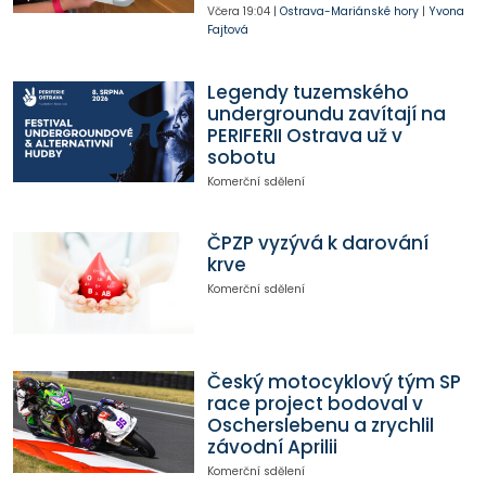
Včera
19:04
|
Ostrava-Mariánské hory
|
Yvona
Fajtová
Legendy tuzemského
undergroundu zavítají na
PERIFERII Ostrava už v
sobotu
Komerční sdělení
ČPZP vyzývá k darování
krve
Komerční sdělení
Český motocyklový tým SP
race project bodoval v
Oscherslebenu a zrychlil
závodní Aprilii
Komerční sdělení