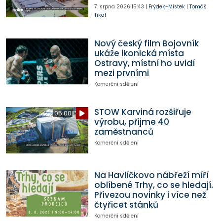
7. srpna 2026
15:43
|
Frýdek-Místek
|
Tomáš
Tikal
Nový český film Bojovník
ukáže ikonická místa
Ostravy, místní ho uvidí
mezi prvními
Komerční sdělení
STOW Karviná rozšiřuje
05:00
výrobu, přijme 40
zaměstnanců
Komerční sdělení
Na Havlíčkovo nábřeží míří
oblíbené Trhy, co se hledají.
Přivezou novinky i více než
čtyřicet stánků
Komerční sdělení