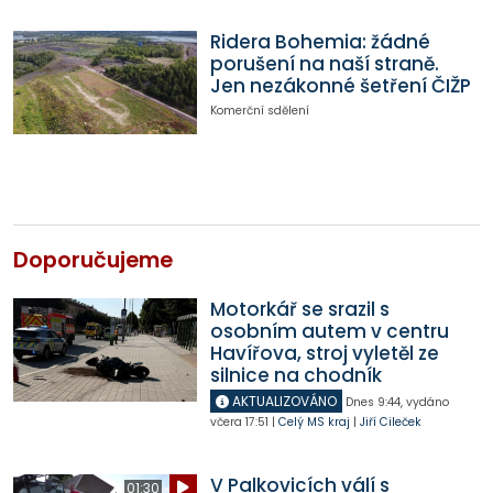
Ridera Bohemia: žádné
porušení na naší straně.
Jen nezákonné šetření ČIŽP
Komerční sdělení
Doporučujeme
Motorkář se srazil s
osobním autem v centru
Havířova, stroj vyletěl ze
silnice na chodník
AKTUALIZOVÁNO
Dnes
9:44
,
vydáno
včera
17:51
|
Celý MS kraj
|
Jiří Cileček
V Palkovicích válí s
01:30