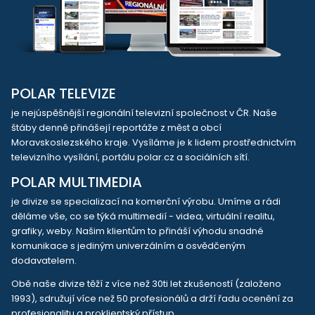
POLAR TELEVIZE
je nejúspěšnější regionální televizní společnost v ČR. Naše
štáby denně přinášejí reportáže z měst a obcí
Moravskoslezského kraje. Vysíláme je k lidem prostřednictvím
televizního vysílání, portálu polar.cz a sociálních sítí.
POLAR MULTIMEDIA
je divize se specializací na komerční výrobu. Umíme a rádi
děláme vše, co se týká multimedií - videa, virtuální realitu,
grafiky, weby. Našim klientům to přináší výhodu snadné
komunikace s jediným univerzálním a osvědčeným
dodavatelem.
Obě naše divize těží z více než 30ti let zkušeností (založeno
1993), sdružují více než 50 profesionálů a drží řadu ocenění za
profesionalitu a proklientský přístup.