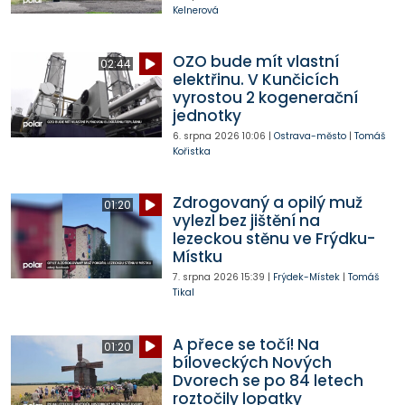
Kelnerová
OZO bude mít vlastní
02:44
elektřinu. V Kunčicích
vyrostou 2 kogenerační
jednotky
6. srpna 2026
10:06
|
Ostrava-město
|
Tomáš
Kořistka
Zdrogovaný a opilý muž
01:20
vylezl bez jištění na
lezeckou stěnu ve Frýdku-
Místku
7. srpna 2026
15:39
|
Frýdek-Místek
|
Tomáš
Tikal
A přece se točí! Na
01:20
bíloveckých Nových
Dvorech se po 84 letech
roztočily lopatky