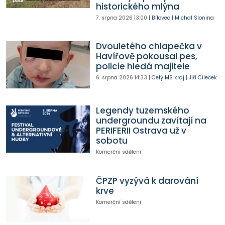
historického mlýna
7. srpna 2026
13:00
|
Bílovec
|
Michal Slonina
Dvouletého chlapečka v
Havířově pokousal pes,
policie hledá majitele
6. srpna 2026
14:33
|
Celý MS kraj
|
Jiří Cileček
Legendy tuzemského
undergroundu zavítají na
PERIFERII Ostrava už v
sobotu
Komerční sdělení
ČPZP vyzývá k darování
krve
Komerční sdělení