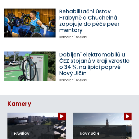
Rehabilitační ústav
Hrabyně a Chuchelná
zapojuje do péče peer
mentory
Komerční sdělení
Dobíjení elektromobilů u
ČEZ stojanů v kraji vzrostlo
o 34 %, na špici poprvé
Nový Jičín
Komerční sdělení
Kamery
HAVÍŘOV
NOVÝ JIČÍN