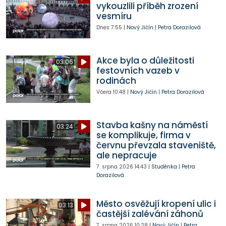
vykouzlili příběh zrození
vesmíru
Dnes
7:55
|
Nový Jičín
|
Petra Dorazilová
Akce byla o důležitosti
03:06
festovních vazeb v
rodinách
Včera
10:48
|
Nový Jičín
|
Petra Dorazilová
Stavba kašny na náměstí
03:24
se komplikuje, firma v
červnu převzala staveniště,
ale nepracuje
7. srpna 2026
14:43
|
Studénka
|
Petra
Dorazilová
Město osvěžují kropení ulic i
03:13
častější zalévání záhonů
7. srpna 2026
10:28
|
Nový Jičín
|
Petra