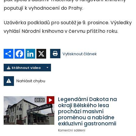
poputují k vyhodnocení do Prahy.
Uzávěrka podkladů pro soutěž je 9. prosince. Výsledky
vyhlásí Národní knihovna v červnu příštího roku.
Sdílet
Facebook
LinkedIn
X
Vytisknout článek
Stáhnout video
Nahlásit chybu
Legendární Dakota na
01:32
okraji Bělského lesa
prochází masivní
proměnou a nabídne
exkluzivní gastronomii
Komerční sdělení