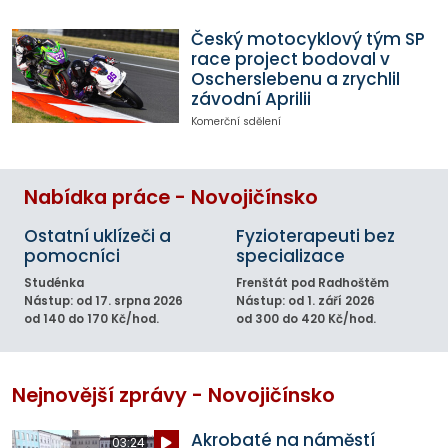
Český motocyklový tým SP
race project bodoval v
Oscherslebenu a zrychlil
závodní Aprilii
Komerční sdělení
Nabídka práce - Novojičínsko
Ostatní uklízeči a
Fyzioterapeuti bez
pomocníci
specializace
Studénka
Frenštát pod Radhoštěm
Nástup: od 17. srpna 2026
Nástup: od 1. září 2026
od 140 do 170 Kč/hod.
od 300 do 420 Kč/hod.
Nejnovější zprávy - Novojičínsko
Akrobaté na náměstí
03:24