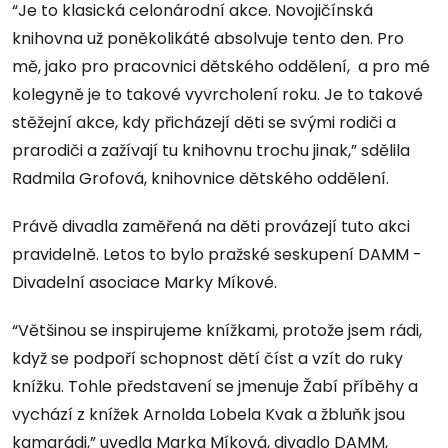
“Je to klasická celonárodní akce. Novojičínská
knihovna už poněkolikáté absolvuje tento den. Pro
mě, jako pro pracovnici dětského oddělení, a pro mé
kolegyně je to takové vyvrcholení roku. Je to takové
stěžejní akce, kdy přicházejí děti se svými rodiči a
prarodiči a zažívají tu knihovnu trochu jinak,” sdělila
Radmila Grofová, knihovnice dětského oddělení.
Právě divadla zaměřená na děti provázejí tuto akci
pravidelně. Letos to bylo pražské seskupení DAMM -
Divadelní asociace Marky Míkové.
“Většinou se inspirujeme knížkami, protože jsem rádi,
když se podpoří schopnost dětí číst a vzít do ruky
knížku. Tohle představení se jmenuje Žabí příběhy a
vychází z knížek Arnolda Lobela Kvak a žbluňk jsou
kamarádi,” uvedla Marka Míková, divadlo DAMM,