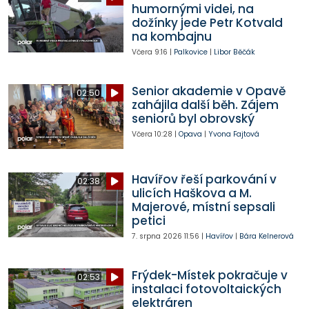
humornými videi, na
dožínky jede Petr Kotvald
na kombajnu
Včera
9:16
|
Palkovice
|
Libor Běčák
Senior akademie v Opavě
02:50
zahájila další běh. Zájem
seniorů byl obrovský
Včera
10:28
|
Opava
|
Yvona Fajtová
Havířov řeší parkování v
02:38
ulicích Haškova a M.
Majerové, místní sepsali
petici
7. srpna 2026
11:56
|
Havířov
|
Bára Kelnerová
Frýdek-Místek pokračuje v
02:53
instalaci fotovoltaických
elektráren