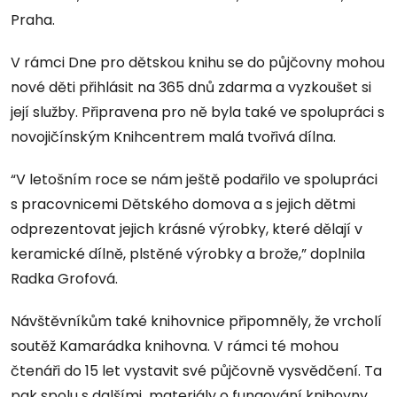
Praha.
V rámci Dne pro dětskou knihu se do půjčovny mohou
nové děti přihlásit na 365 dnů zdarma a vyzkoušet si
její služby. Připravena pro ně byla také ve spolupráci s
novojičínským Knihcentrem malá tvořivá dílna.
“V letošním roce se nám ještě podařilo ve spolupráci
s pracovnicemi Dětského domova a s jejich dětmi
odprezentovat jejich krásné výrobky, které dělají v
keramické dílně, plstěné výrobky a brože,” doplnila
Radka Grofová.
Návštěvníkům také knihovnice připomněly, že vrcholí
soutěž Kamarádka knihovna. V rámci té mohou
čtenáři do 15 let vystavit své půjčovně vysvědčení. Ta
pak spolu s dalšími materiály o fungování knihovny