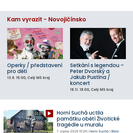
Kam vyrazit - Novojičínsko
Operky / představení
Setkání s legendou –
pro děti
Peter Dvorský a
Jakub Pustina /
13.9.
15:00
, Celý MS kraj
koncert
18.11.
18:00
, Celý MS kraj
Horní Suchá uctila
01:37
památku obětí Životické
tragédie u muralu
7. srpna 2026
10:24
|
Horní Suchá
|
Bára