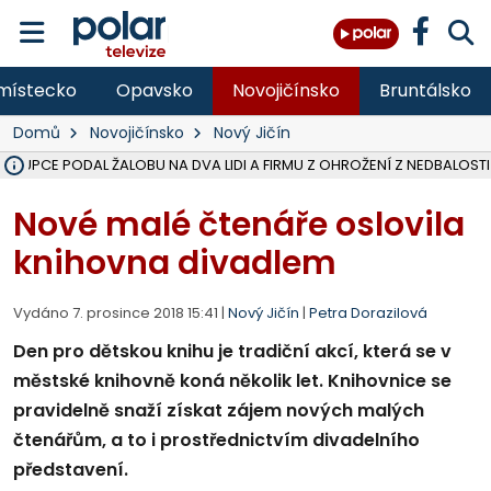
místecko
Opavsko
Novojičínsko
Bruntálsko
Domů
Novojičínsko
Nový Jičín
ÁSTUPCE PODAL ŽALOBU NA DVA LIDI A FIRMU Z OHROŽENÍ Z NEDBALOSTI
NA SLEZSKÉ HARTĚ PŘIBYLO SINIC, VODA MÁ HORŠÍ KVALITU, HYGIENI
NA BÍLOVECKÝCH NOVÝCH DVORECH SE PO 84 LETECH ROZTOČILY L
KARVINSKÉ MOŘE ZÍSKÁ NOVÉ GASTRO ZÁZEMÍ S VYHLÍDKOVOU TER
REKONSTRUKCE MATEŘSKÉ ŠKOLY V CHLEBIČOVĚ MÍŘÍ DO FINÁLE, VÍ
CYKLISTU (74) SRAZIL V BRUNTÁLU KAMION, JE V OHROŽENÍ ŽIVOTA,
POLICIE HLEDÁ PŘÍPADNÉ SVĚDKY, KTEŘÍ POMŮŽOU OBJASNIT PRŮ
MS KRAJ DOKONČIL OPRAVU SILNICE MEZI VRBNEM A HEŘMANOVICEM
SMVAK NABÍZÍ V DOBĚ SUCHA VODU OBCÍM A FIRMÁM, CISTERNY JE
F-M POKRAČUJE V INSTALACI FOTOVOLTAICKÝCH ELEKTRÁREN, REP
SENIOR AKADEMIE V OPAVĚ ZAHÁJILA DALŠÍ BĚH, REPORTÁŽ NA POL
PLANETÁRIUM V OSTRAVĚ CHYSTÁ POZOROVÁNÍ ČÁSTEČNÉHO ZATMĚ
OPRAVA ULIC V HAVÍŘOVĚ UKONČÍ NELEGÁLNÍ PARKOVÁNÍ VE VNI
V HAVÍŘOVĚ SE TĚŽCE ZRANIL MOTORKÁŘ PO SRÁŽCE S AUTEM, INF
TRAGICKÁ SRÁŽKA VLAKU S KAMIONEM V DOLNÍ LUTYNI Z LEDNA 
Nové malé čtenáře oslovila
knihovna divadlem
Vydáno 7. prosince 2018 15:41 |
Nový Jičín
|
Petra Dorazilová
Den pro dětskou knihu je tradiční akcí, která se v
městské knihovně koná několik let. Knihovnice se
pravidelně snaží získat zájem nových malých
čtenářům, a to i prostřednictvím divadelního
představení.