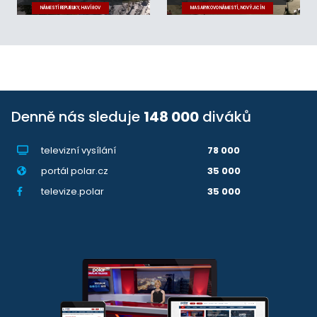
NÁMĚSTÍ REPUBLIKY, HAVÍŘOV
MASARYKOVO NÁMĚSTÍ, NOVÝ JIČÍN
Denně nás sleduje
148 000
diváků
televizní vysílání
78 000
portál polar.cz
35 000
televize.polar
35 000