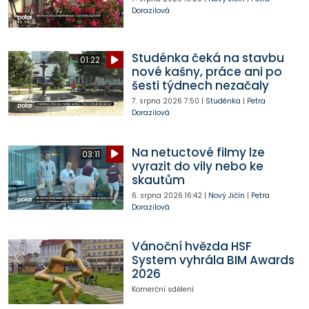
Dorazilová
Studénka čeká na stavbu
01:22
nové kašny, práce ani po
šesti týdnech nezačaly
7. srpna 2026
7:50
|
Studénka
|
Petra
Dorazilová
Na netuctové filmy lze
03:11
vyrazit do vily nebo ke
skautům
6. srpna 2026
16:42
|
Nový Jičín
|
Petra
Dorazilová
Vánoční hvězda HSF
System vyhrála BIM Awards
2026
Komerční sdělení