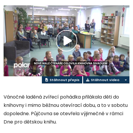
Přehrát
video
Stáhnout přepis
Stáhnout video
Vánočně laděná zvířecí pohádka přilákala děti do
knihovny i mimo běžnou otevírací dobu, a to v sobotu
dopoledne. Půjčovna se otevřela výjimečně v rámci
Dne pro dětskou knihu.