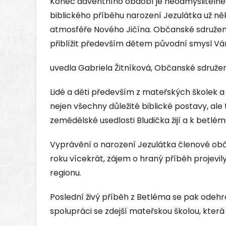
Konec adventního období je neodmyslitelně s
biblického příběhu narození Jezulátka už něk
atmosféře Nového Jičína. Občanské sdružení 
přiblížit především dětem původní smysl Vá
uvedla Gabriela Žitníková, Občanské sdružen
Lidé a děti především z mateřských školek a
nejen všechny důležité biblické postavy, ale 
zemědělské usedlosti Bludička žijí a k betlém
Vyprávění o narození Jezulátka členové obča
roku vícekrát, zájem o hraný příběh projevil
regionu.
Poslední živý příběh z Betléma se pak odehrál
spolupráci se zdejší mateřskou školou, která