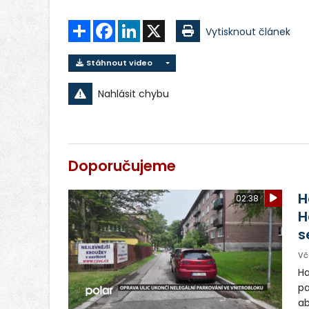
Sdílet
Facebook
LinkedIn
X
Vytisknout článek
Stáhnout video
Nahlásit chybu
Doporučujeme
H
02:38
H
s
Vč
Ha
pa
ab