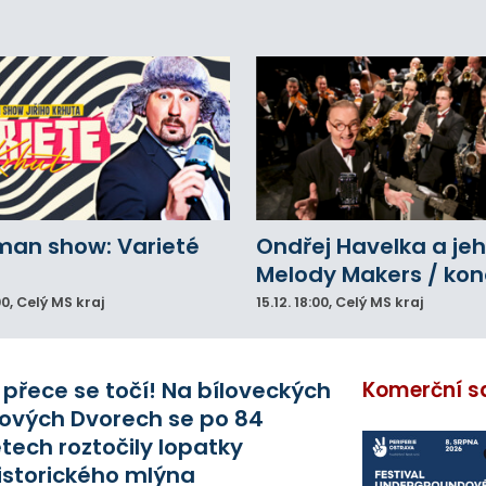
lů.
man show: Varieté
Ondřej Havelka a je
Melody Makers / kon
00
, Celý MS kraj
15.12.
18:00
, Celý MS kraj
 přece se točí! Na bíloveckých
Komerční s
ových Dvorech se po 84
etech roztočily lopatky
istorického mlýna