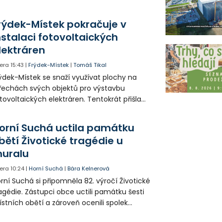
icích, kde nezbývá místo pro průjezd IZS.
tuace se teď řeší v jednom vnitrobloku, kde
rýdek-Místek pokračuje v
 někteří obyvatelé rozhodli sepsat petici.
nstalaci fotovoltaických
lektráren
era
15:43
|
Frýdek-Místek
|
Tomáš Tikal
ýdek-Místek se snaží využívat plochy na
řechách svých objektů pro výstavbu
tovoltaických elektráren. Tentokrát přišla
da na 11. Základní školu ve Frýdku.
orní Suchá uctila památku
bětí Životické tragédie u
uralu
era
10:24
|
Horní Suchá
|
Bára Kelnerová
rní Suchá si připomněla 82. výročí Životické
agédie. Zástupci obce uctili památku šesti
stních obětí a zároveň ocenili spolek
votice Sobě za zpřístupnění informací o