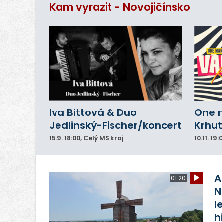
Kam vyrazit - Novojičínsko
do
Iva Bittová & Duo
One 
Jedlinský-Fischer/koncert
Krhut
15.9.
18:00
, Celý MS kraj
10.11.
19:
A
01:20
N
l
h