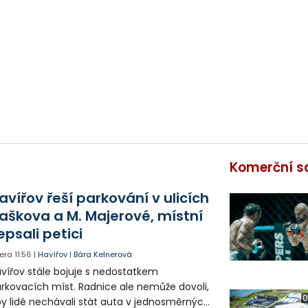
Komerční s
avířov řeší parkování v ulicích
aškova a M. Majerové, místní
epsali petici
era
11:56
|
Havířov
|
Bára Kelnerová
vířov stále bojuje s nedostatkem
rkovacích míst. Radnice ale nemůže dovoli,
0
y lidé nechávali stát auta v jednosměrných