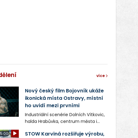
dělení
více
Nový český film Bojovník ukáže
ikonická místa Ostravy, místní
ho uvidí mezi prvními
Industriální scenérie Dolních Vítkovic,
halda Hrabůvka, centrum města i
další ikonická místa Ostravy se objeví
STOW Karviná rozšiřuje výrobu,
5:00
v novém filmu Bojovník, který vstoupí