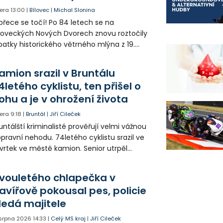
era
13:00
|
Bílovec
|
Michal Slonina
přece se točí! Po 84 letech se na
loveckých Nových Dvorech znovu roztočily
patky historického větrného mlýna z 19.
oletí. Kvůli nepříznivému větru je ale museli
zpohybovat dobrovolníci.
amion srazil v Bruntálu
4letého cyklistu, ten přišel o
ohu a je v ohrožení života
era
9:18
|
Bruntál
|
Jiří Cileček
untálští kriminalisté prověřují velmi vážnou
pravní nehodu. 74letého cyklistu srazil ve
vrtek ve městě kamion. Senior utrpěl
vastující zranění nohy a v ohrožení života
l letecky přepraven do nemocnice. Policie
vouletého chlapečka v
edá případné svědky.
avířově pokousal pes, policie
ledá majitele
 srpna 2026
14:33
|
Celý MS kraj
|
Jiří Cileček