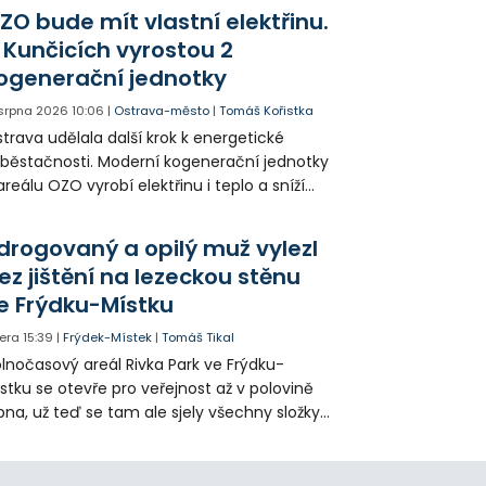
agédii prostřednictvím QR kódů u
ZO bude mít vlastní elektřinu.
amátníků.
 Kunčicích vyrostou 2
ogenerační jednotky
 srpna 2026
10:06
|
Ostrava-město
|
Tomáš Kořistka
trava udělala další krok k energetické
běstačnosti. Moderní kogenerační jednotky
areálu OZO vyrobí elektřinu i teplo a sníží
klady i emise. Malou elektrárnu postaví
olia přímo v Kunčicích.
drogovaný a opilý muž vylezl
ez jištění na lezeckou stěnu
e Frýdku-Místku
era
15:39
|
Frýdek-Místek
|
Tomáš Tikal
lnočasový areál Rivka Park ve Frýdku-
stku se otevře pro veřejnost až v polovině
pna, už teď se tam ale sjely všechny složky
áchranného systému. Důvodem bylo
iknutí opilého muže pod vlivem drog do
eálu. Vyšplhal na lezeckou stěnu a nemohl