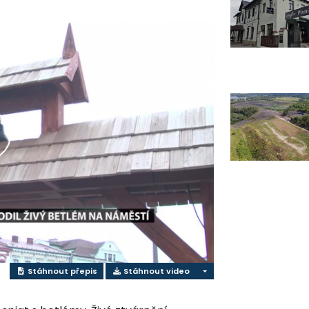
řehrát
ideo
Stáhnout přepis
Stáhnout video