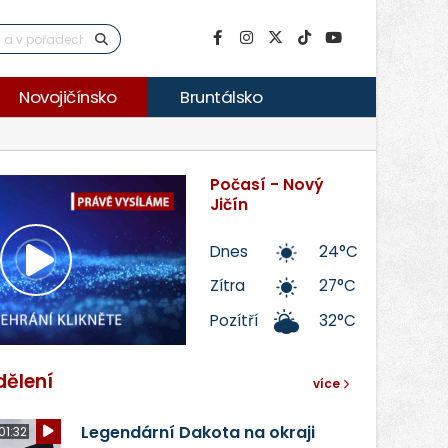
Novojičínsko
Bruntálsko
Počasí - Nový
Jičín
Dnes
24°C
Přehrát
Zítra
27°C
Pozítří
32°C
video
dělení
více
Legendární Dakota na okraji
01:32