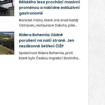
Bělského lesa prochází masivní
proměnou a nabídne exkluzivní
gastronomii
Ikonické místo, které zná snad každý
Ostravan, restaurace Dakota, píše
novou kapitolu. Silná mateřská
Ridera Bohemia: žádné
společnost Dang Investment Group
porušení na naší straně. Jen
s.r.o. investuje do projektu přes 50
nezákonné šetření ČIŽP
milionů korun. Cílem je přinést
Ostravě dva špičkové gastronomické
Společnost Ridera Bohemia, proti
koncepty, které v regionu dosud
které bylo Českou inspekcí životního
chyběly, luxusní středomořskou
prostředí (ČIŽP) čtyři roky vedeno
kuchyni a autentickou asijskou
vykonstruované řízení, při realizaci
gastronomii.
OVS na heřmanické haldě
postupovala v souladu se zákonem a
zadáním státního podniku DIAMO a v
této souvislosti nelze hovořit o
žádném odpadu. Ridera od počátku
označovala řízení ČIŽP za nezákonné
a domáhala se práva na spravedlivý