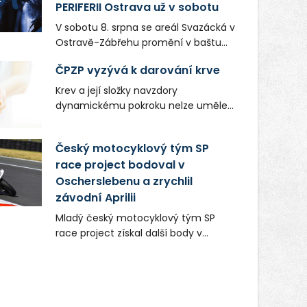
PERIFERII Ostrava už v sobotu
V sobotu 8. srpna se areál Svazácká v
Ostravě-Zábřehu promění v baštu
undergroundové a alternativní
ČPZP vyzývá k darování krve
hudby. Uskuteční se zde totiž první
ročník festivalu PERIFERIE Ostrava.
Krev a její složky navzdory
Brány areálu se otevřou půlhodinu po
dynamickému pokroku nelze uměle
poledni, na příchozí čekají koncerty,
vyrobit. Zdravotnictví se tudíž bez
autorská čtení a rozhovory.
ochoty lidí darovat tuto
Český motocyklový tým SP
Vstupenky v ceně 450 Kč jsou v
nenahraditelnou tělní tekutinu
prodeji.
race project bodoval v
neobejde. Naléhavá potřeba doplnit
Oscherslebenu a zrychlil
krevní zásoby nastává vždy v létě,
kdy stoupá počet úrazů. Česká
závodní Aprilii
průmyslová zdravotní pojišťovna
Mladý český motocyklový tým SP
(ČPZP) apeluje na všechny, kteří se
race project získal další body v
těší dobrému zdraví, aby se stali
mezinárodním šampionátu EURO
pravidelnými dárci krve.
MOTO. Při závodním víkendu, který se
konal od 31. července do 2. srpna na
německém okruhu Oschersleben,