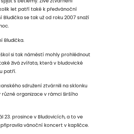
pjat s betlémy. Živé ztvárnění
olik let patří také k předvánoční
Bludička se tak už od roku 2007 snaží
noc.
í Bludička.
 škol si tak náměstí mohly prohlédnout
také živá zvířata, která v bludovické
u patří.
nského sdružení ztvárnili na sklonku
y různé organizace v rámci širšího
 23. prosince v Bludovicích, a to ve
 připravila vánoční koncert v kapličce.