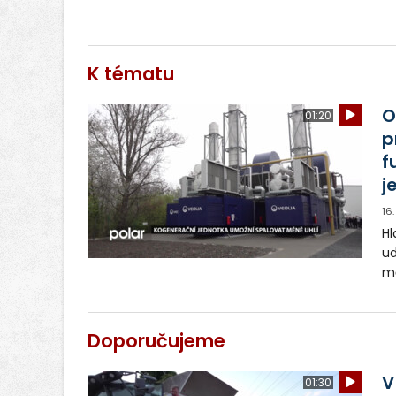
K tématu
O
01:20
p
f
j
16
Hl
ud
mě
je
el
uh
Doporučujeme
V
01:30