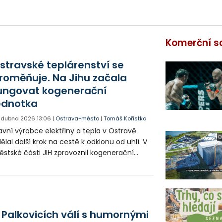
Komerční s
stravské teplárenství se
roměňuje. Na Jihu začala
ungovat kogenerační
ednotka
. dubna 2026
13:06
|
Ostrava-město
|
Tomáš Kořistka
avní výrobce elektřiny a tepla v Ostravě
0
ělal další krok na cestě k odklonu od uhlí. V
stské části JIH zprovoznil kogenerační
dnotku, která dokáže z plynu vyrobit
ektřinu i teplo a nahradí tak část výroby z
elné Elektrárny Třebovice.
 Palkovicích válí s humornými