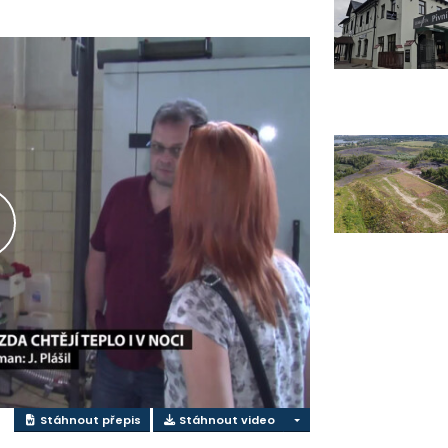
řehrát
ideo
Stáhnout přepis
Stáhnout video