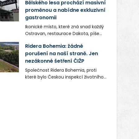
Bělského lesa prochází masivní
proměnou a nabídne exkluzivní
gastronomii
Ikonické místo, které zná snad každý
Ostravan, restaurace Dakota, píše
novou kapitolu. Silná mateřská
Ridera Bohemia: žádné
společnost Dang Investment Group
porušení na naší straně. Jen
s.r.o. investuje do projektu přes 50
nezákonné šetření ČIŽP
milionů korun. Cílem je přinést
Ostravě dva špičkové gastronomické
Společnost Ridera Bohemia, proti
koncepty, které v regionu dosud
které bylo Českou inspekcí životního
chyběly, luxusní středomořskou
prostředí (ČIŽP) čtyři roky vedeno
kuchyni a autentickou asijskou
vykonstruované řízení, při realizaci
gastronomii.
OVS na heřmanické haldě
postupovala v souladu se zákonem a
zadáním státního podniku DIAMO a v
této souvislosti nelze hovořit o
žádném odpadu. Ridera od počátku
označovala řízení ČIŽP za nezákonné
a domáhala se práva na spravedlivý