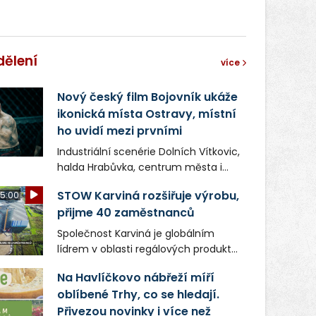
dělení
více
Nový český film Bojovník ukáže
ikonická místa Ostravy, místní
ho uvidí mezi prvními
Industriální scenérie Dolních Vítkovic,
halda Hrabůvka, centrum města i
další ikonická místa Ostravy se objeví
STOW Karviná rozšiřuje výrobu,
5:00
v novém filmu Bojovník, který vstoupí
přijme 40 zaměstnanců
do kin už 13. srpna. Režiséři Vojtěch
Frič a Tomáš Dianiška si
Společnost Karviná je globálním
moravskoslezskou metropoli
lídrem v oblasti regálových produktů
nevybrali náhodou – její syrová
a systémů, stabilním
atmosféra se stala přirozenou
Na Havlíčkovo nábřeží míří
zaměstnavatelem na Karvinsku a
součástí příběhu bývalého
oblíbené Trhy, co se hledají.
firmou s obrovským potenciálem.
boxerského šampiona Hoffa (Milan
Přivezou novinky i více než