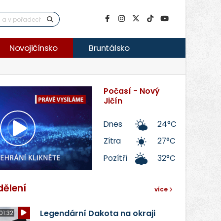
Novojičínsko
Bruntálsko
Počasí - Nový
Jičín
Dnes
24°C
Přehrát
Zítra
27°C
Pozítří
32°C
video
dělení
více
Legendární Dakota na okraji
01:32