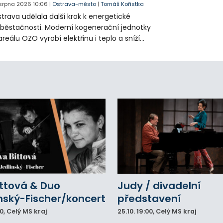
 srpna 2026
10:06
|
Ostrava-město
|
Tomáš Kořistka
trava udělala další krok k energetické
běstačnosti. Moderní kogenerační jednotky
areálu OZO vyrobí elektřinu i teplo a sníží
klady i emise. Malou elektrárnu postaví
olia přímo v Kunčicích.
ittová & Duo
Judy / divadelní
nský-Fischer/koncert
představení
00
, Celý MS kraj
25.10.
19:00
, Celý MS kraj