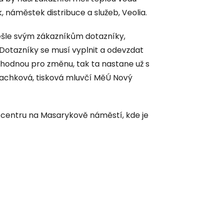
k, náměstek distribuce a služeb, Veolia.
ešle svým zákazníkům dotazníky,
“Dotazníky se musí vyplnit a odevzdat
zhodnou pro změnu, tak ta nastane už s
Machková, tisková mluvčí MěÚ Nový
m centru na Masarykově náměstí, kde je