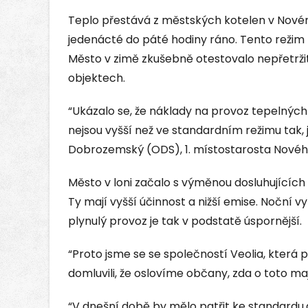
Teplo přestává z městských kotelen v Novém 
jedenácté do páté hodiny ráno. Tento režim
Město v zimě zkušebně otestovalo nepřetrži
objektech.
“Ukázalo se, že náklady na provoz tepelnýc
nejsou vyšší než ve standardním režimu tak, 
Dobrozemský (ODS), 1. místostarosta Nového
Město v loni začalo s výměnou dosluhujících
Ty mají vyšší účinnost a nižší emise. Noční v
plynulý provoz je tak v podstatě úspornější.
“Proto jsme se se společností Veolia, která
domluvili, že oslovíme občany, zda o toto ma
“V dnešní době by mělo patřit ke standardu,a