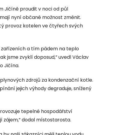
Jičíně proudit v noci od půl
 mají nyní občané možnost změnit.
tý provoz kotelen ve čtyřech svých
h zařízeních a tím pádem na teplo
jak jsme zvyklí doposud,” uvedl Václav
 Jičína.
 plynových zdrojů za kondenzační kotle.
ypínání jejich výhody degraduje, snížený
 provozuje tepelné hospodářství
jí zájem,” dodal místostarosta.
 by naši zákazníci měli teplou vodu