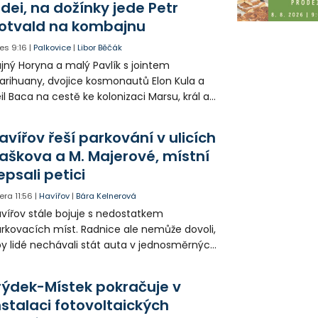
idei, na dožínky jede Petr
otvald na kombajnu
es
9:16
|
Palkovice
|
Libor Běčák
jný Horyna a malý Pavlík s jointem
rihuany, dvojice kosmonautů Elon Kula a
il Baca na cestě ke kolonizaci Marsu, král a
šek a mnoho dalších postav už při
opagaci Palkovic ztvárnili starosta Radim
avířov řeší parkování v ulicích
ča a místostarosta David Kula.
aškova a M. Majerové, místní
epsali petici
era
11:56
|
Havířov
|
Bára Kelnerová
vířov stále bojuje s nedostatkem
rkovacích míst. Radnice ale nemůže dovoli,
y lidé nechávali stát auta v jednosměrných
icích, kde nezbývá místo pro průjezd IZS.
tuace se teď řeší v jednom vnitrobloku, kde
rýdek-Místek pokračuje v
 někteří obyvatelé rozhodli sepsat petici.
nstalaci fotovoltaických