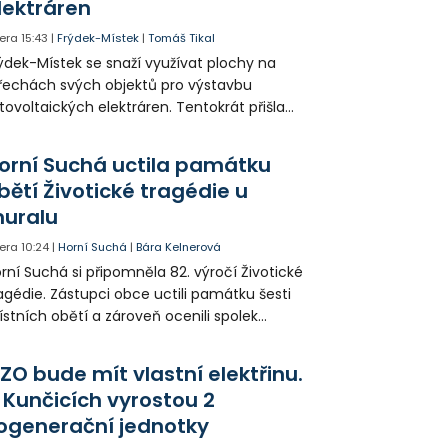
lektráren
era
15:43
|
Frýdek-Místek
|
Tomáš Tikal
ýdek-Místek se snaží využívat plochy na
řechách svých objektů pro výstavbu
tovoltaických elektráren. Tentokrát přišla
da na 11. Základní školu ve Frýdku.
orní Suchá uctila památku
bětí Životické tragédie u
uralu
era
10:24
|
Horní Suchá
|
Bára Kelnerová
rní Suchá si připomněla 82. výročí Životické
agédie. Zástupci obce uctili památku šesti
stních obětí a zároveň ocenili spolek
votice Sobě za zpřístupnění informací o
agédii prostřednictvím QR kódů u
ZO bude mít vlastní elektřinu.
amátníků.
 Kunčicích vyrostou 2
ogenerační jednotky