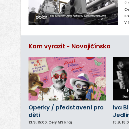
6.
Os
so
v 
ná
Ve
Kam vyrazit - Novojičínsko
Operky / představení pro
Iva B
děti
Jedli
13.9.
15:00
, Celý MS kraj
15.9.
18: