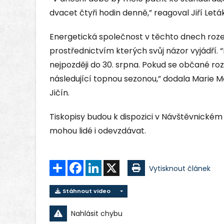
dvacet čtyři hodin denně,” reagoval Jiří Letá
Energetická společnost v těchto dnech roz
prostřednictvím kterých svůj názor vyjádří. 
nejpozději do 30. srpna. Pokud se občané ro
následující topnou sezonou,” dodala Marie 
Jičín.
Tiskopisy budou k dispozici v Návštěvnické
mohou lidé i odevzdávat.
Sdílet
Facebook
LinkedIn
X
Vytisknout článek
Stáhnout video
Nahlásit chybu