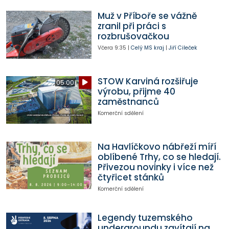
Muž v Příboře se vážně
zranil při práci s
rozbrušovačkou
Včera
9:35
|
Celý MS kraj
|
Jiří Cileček
STOW Karviná rozšiřuje
05:00
výrobu, přijme 40
zaměstnanců
Komerční sdělení
Na Havlíčkovo nábřeží míří
oblíbené Trhy, co se hledají.
Přivezou novinky i více než
čtyřicet stánků
Komerční sdělení
Legendy tuzemského
undergroundu zavítají na