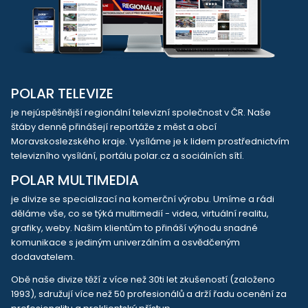
POLAR TELEVIZE
je nejúspěšnější regionální televizní společnost v ČR. Naše
štáby denně přinášejí reportáže z měst a obcí
Moravskoslezského kraje. Vysíláme je k lidem prostřednictvím
televizního vysílání, portálu polar.cz a sociálních sítí.
POLAR MULTIMEDIA
je divize se specializací na komerční výrobu. Umíme a rádi
děláme vše, co se týká multimedií - videa, virtuální realitu,
grafiky, weby. Našim klientům to přináší výhodu snadné
komunikace s jediným univerzálním a osvědčeným
dodavatelem.
Obě naše divize těží z více než 30ti let zkušeností (založeno
1993), sdružují více než 50 profesionálů a drží řadu ocenění za