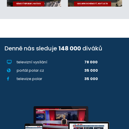
NÁMĚSTÍ REPUBLIKY, HAVÍŘOV
MASARYKOVO NÁMĚSTÍ, NOVÝ JIČÍN
Denně nás sleduje
148 000
diváků
televizní vysílání
78 000
portál polar.cz
35 000
televize.polar
35 000