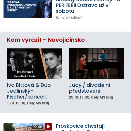
PERIFERII Ostrava už v
sobotu
Komerční sdělení
Kam vyrazit - Novojičínsko
Iva Bittová & Duo
Judy / divadelní
Jedlinský-
představení
Fischer/koncert
25.10.
19:00
, Celý MS kraj
15.9.
18:00
, Celý MS kraj
Proskovice chystají
02:46