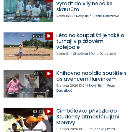
vyrazit do vily nebo ke
skautům
Včera
16:42
|
Nový Jičín
|
Petra Dorazilová
Léto na koupališti je také o
02:29
turnaji v plážovém
volejbale
Včera
8:11
|
Studénka
|
Petra Dorazilová
Knihovna nabídla soutěže s
03:13
oslavencem Hurvínkem
5. srpna 2026
13:54
|
Nový Jičín
|
Petra
Dorazilová
Cimbálovka přivezla do
03:29
Studénky atmosféru jižní
Moravy
5. srpna 2026
10:59
|
Studénka
|
Petra