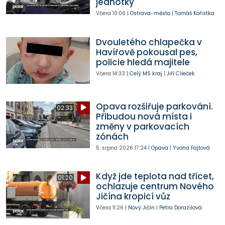
jednotky
Včera
10:06
|
Ostrava-město
|
Tomáš Kořistka
Dvouletého chlapečka v
Havířově pokousal pes,
policie hledá majitele
Včera
14:33
|
Celý MS kraj
|
Jiří Cileček
Opava rozšiřuje parkování.
02:33
Přibudou nová místa i
změny v parkovacích
zónách
5. srpna 2026
17:24
|
Opava
|
Yvona Fajtová
Když jde teplota nad třicet,
01:20
ochlazuje centrum Nového
Jičína kropicí vůz
Včera
11:26
|
Nový Jičín
|
Petra Dorazilová