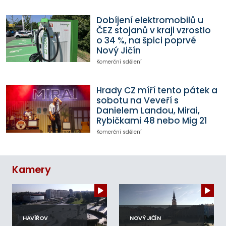
Dobíjení elektromobilů u
ČEZ stojanů v kraji vzrostlo
o 34 %, na špici poprvé
Nový Jičín
Komerční sdělení
Hrady CZ míří tento pátek a
sobotu na Veveří s
Danielem Landou, Mirai,
Rybičkami 48 nebo Mig 21
Komerční sdělení
Kamery
HAVÍŘOV
NOVÝ JIČÍN