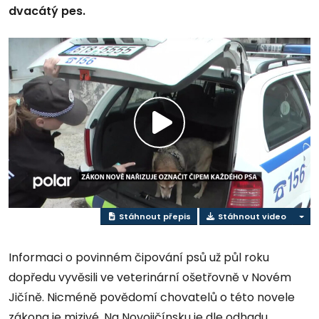
dvacátý pes.
Přehrát
video
Stáhnout přepis
Stáhnout video
Informaci o povinném čipování psů už půl roku
dopředu vyvěsili ve veterinární ošetřovně v Novém
Jičíně. Nicméně povědomí chovatelů o této novele
zákona je mizivé. Na Novojičínsku je dle odhadu