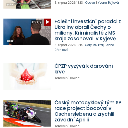
5. srpna 2026
18:13
|
Opava
|
Yvona Fajtová
Falešní investiční poradci z
03:02
Ukrajiny obrali Čechy o
miliony. Kriminalisté z MS
kraje zasahovali v Kyjevě
5. srpna 2026
10:14
|
Celý MS kraj
|
Anna
Břenková
ČPZP vyzývá k darování
krve
Komerční sdělení
Český motocyklový tým SP
race project bodoval v
Oscherslebenu a zrychlil
závodní Aprilii
Komerční sdělení