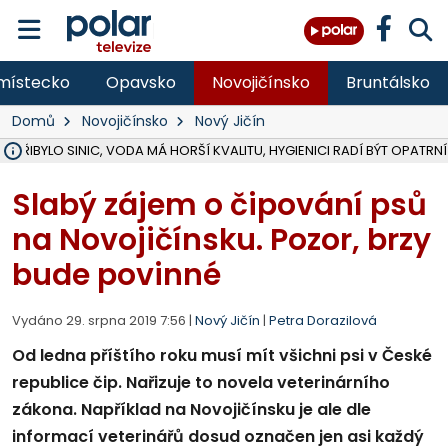
místecko
Opavsko
Novojičínsko
Bruntálsko
Domů
Novojičínsko
Nový Jičín
Ě PŘIBYLO SINIC, VODA MÁ HORŠÍ KVALITU, HYGIENICI RADÍ BÝT OPATRNÍ
ÚOHS DAL ZÁTORU POKUTU 100 000 ZA CHYBY V ZAKÁZCE NA OBN
AREÁL LODIČEK V KARVINÉ SE PŘIPRAVUJE NA VELKOU REKONSTRUKC
KARVINÁ ZNÁ BUDOUCÍ PODOBU AREÁLU LODIČKY V PARKU BOŽEN
MORAVSKOSLEZŠTÍ POLICISTÉ ODHALILI MEZINÁRODNÍ GANG PODVO
LÁKALI LIDI NA ZISKY Z KRYPTOMĚN, INFO A VIDEO NA POLAR.CZ
RADNÍ OSTRAVY A POSLANKYNĚ A. HOFFMANNOVÁ ZA PIRÁTY PODA
NA POSTUP MINISTERSTVA ŽIVOTNÍHO PROSTŘEDÍ V KAUZE HALDY 
MUŽ V PŘÍBOŘE SE VÁŽNĚ ZRANIL PŘI PRÁCI S ROZBRUŠOVAČKOU, I
SLEZSKÁ OSTRAVA PŘIPRAVUJE PROJEKTOVOU DOKUMENTACI PRO 
PODEZŘELÝ BALÍČEK ZASTAVIL PROVOZ NA NÁDRAŽÍ VE F-M, ČEKÁ 
CHLAPEČKA (2) V HAVÍŘOVĚ POKOUSAL PES, POLICIE HLEDÁ MAJITEL
MS KRAJ VYBUDUJE ZA 40 MILIONŮ V JABLUNKOVĚ NOVÝ MOST PŘES O
FOTBALISTA LAURI LAINE SE VRACÍ Z BANÍKU OSTRAVA NA PŮL ROK
F-M DOKONČIL VOLNOČASOVÝ AREÁL RIVKA PARK ZA 62 MILIONŮ,
Slabý zájem o čipování psů
na Novojičínsku. Pozor, brzy
bude povinné
Vydáno 29. srpna 2019 7:56 |
Nový Jičín
|
Petra Dorazilová
Od ledna příštího roku musí mít všichni psi v České
republice čip. Nařizuje to novela veterinárního
zákona. Například na Novojičínsku je ale dle
informací veterinářů dosud označen jen asi každý