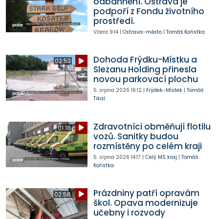
odbahnění. Ostrava je
podpoří z Fondu životního
prostředí.
Včera
9:14
|
Ostrava-město
|
Tomáš Kořistka
Dohoda Frýdku-Místku a
02:53
Slezanu Holding přinesla
novou parkovací plochu
5. srpna 2026
16:12
|
Frýdek-Místek
|
Tomáš
Tikal
Zdravotníci obměňují flotilu
01:18
vozů. Sanitky budou
rozmístěny po celém kraji
5. srpna 2026
14:17
|
Celý MS kraj
|
Tomáš
Kořistka
Prázdniny patří opravám
02:56
škol. Opava modernizuje
učebny i rozvody