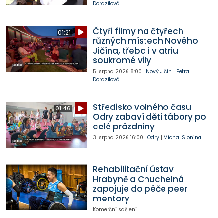
Dorazilová
Čtyři filmy na čtyřech
01:21
různých místech Nového
Jičína, třeba i v atriu
soukromé vily
5. srpna 2026
8:00
|
Nový Jičín
|
Petra
Dorazilová
Středisko volného času
01:46
Odry zabaví děti tábory po
celé prázdniny
3. srpna 2026
16:00
|
Odry
|
Michal Slonina
Rehabilitační ústav
Hrabyně a Chuchelná
zapojuje do péče peer
mentory
Komerční sdělení