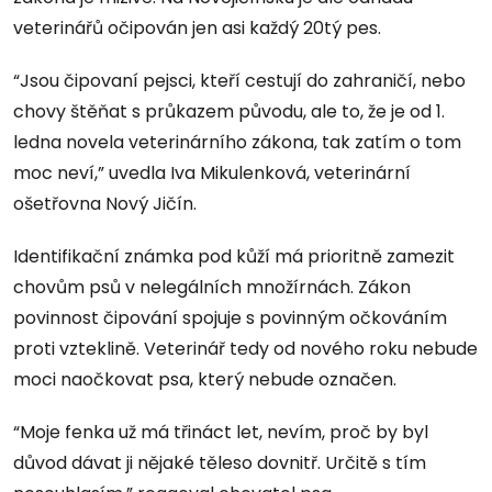
veterinářů očipován jen asi každý 20tý pes.
“Jsou čipovaní pejsci, kteří cestují do zahraničí, nebo
chovy štěňat s průkazem původu, ale to, že je od 1.
ledna novela veterinárního zákona, tak zatím o tom
moc neví,” uvedla Iva Mikulenková, veterinární
ošetřovna Nový Jičín.
Identifikační známka pod kůží má prioritně zamezit
chovům psů v nelegálních množírnách. Zákon
povinnost čipování spojuje s povinným očkováním
proti vzteklině. Veterinář tedy od nového roku nebude
moci naočkovat psa, který nebude označen.
“Moje fenka už má třináct let, nevím, proč by byl
důvod dávat ji nějaké těleso dovnitř. Určitě s tím