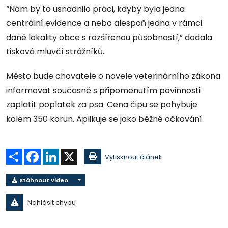
“Nám by to usnadnilo práci, kdyby byla jedna
centrální evidence a nebo alespoň jedna v rámci
dané lokality obce s rozšířenou působností,” dodala
tisková mluvčí strážníků..
Město bude chovatele o novele veterinárního zákona
informovat současně s připomenutím povinnosti
zaplatit poplatek za psa. Cena čipu se pohybuje
kolem 350 korun. Aplikuje se jako běžné očkování.
Sdílet
Facebook
LinkedIn
X
Vytisknout článek
Stáhnout video
Nahlásit chybu