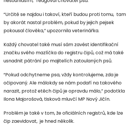
nesouhlasím,” reagoval chovatel psa.
“Určitě se najdou i takoví, kteří budou proti tomu, tam
by akorát nastal problém, pokud by jejich pejsek
pokousal člověka,” upozornila veterinářka.
Každý chovatel také musí sám zavést identifikační
značku svého mazlíčka do registru čipů, což má také
usnadnit pátrání po majitelích zatoulaných psů.
“Pokud odchytneme psa, vždy kontrolujeme, zda je
očipovaný. Ale málokdy se nám podaří na takového
narazit, protož etěch čipů je opravdu málo,” podotkla
Ilona Majorošová, tisková mluvčí MP Nový Jičín.
Problém je také v tom, že oficiálních registrů, kde lze
čip zaevidovat, je hned několik.