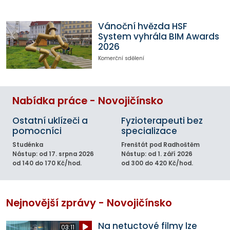
Vánoční hvězda HSF
System vyhrála BIM Awards
2026
Komerční sdělení
Nabídka práce - Novojičínsko
Ostatní uklízeči a
Fyzioterapeuti bez
pomocníci
specializace
Studénka
Frenštát pod Radhoštěm
Nástup: od 17. srpna 2026
Nástup: od 1. září 2026
od 140 do 170 Kč/hod.
od 300 do 420 Kč/hod.
Nejnovější zprávy - Novojičínsko
Na netuctové filmy lze
03:11