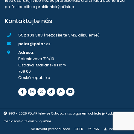
1993), sdružují více než 50 profesionálů a drží řadu ocenění za
profesionalitu a proklientský přístup.
Kontaktujte nás
552 303 303
(Nezasílejte SMS, děkujeme)
polar@polar.cz
Adresa:
Boleslavova 710/19
Ostrava-Mariánské Hory
709 00
Česká republika
1993 - 2026 POLAR televize Ostrava, s.r.o., orgánem dohledu je Rada pro
rozhlasové a televizní vysílání.
Nastavení personalizace
GDPR
RSS
Mapa stránek