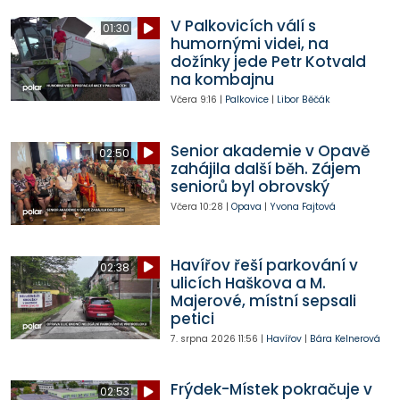
V Palkovicích válí s
01:30
humornými videi, na
dožínky jede Petr Kotvald
na kombajnu
Včera
9:16
|
Palkovice
|
Libor Běčák
Senior akademie v Opavě
02:50
zahájila další běh. Zájem
seniorů byl obrovský
Včera
10:28
|
Opava
|
Yvona Fajtová
Havířov řeší parkování v
02:38
ulicích Haškova a M.
Majerové, místní sepsali
petici
7. srpna 2026
11:56
|
Havířov
|
Bára Kelnerová
Frýdek-Místek pokračuje v
02:53