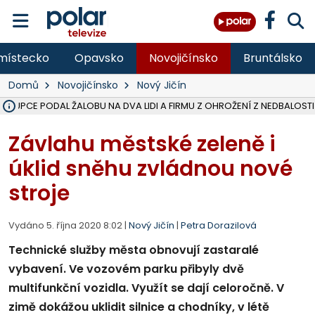
místecko
Opavsko
Novojičínsko
Bruntálsko
Domů
Novojičínsko
Nový Jičín
ÁSTUPCE PODAL ŽALOBU NA DVA LIDI A FIRMU Z OHROŽENÍ Z NEDBALOSTI
NA SLEZSKÉ HARTĚ PŘIBYLO SINIC, VODA MÁ HORŠÍ KVALITU, HYGIENI
NA BÍLOVECKÝCH NOVÝCH DVORECH SE PO 84 LETECH ROZTOČILY L
KARVINSKÉ MOŘE ZÍSKÁ NOVÉ GASTRO ZÁZEMÍ S VYHLÍDKOVOU TER
REKONSTRUKCE MATEŘSKÉ ŠKOLY V CHLEBIČOVĚ MÍŘÍ DO FINÁLE, VÍ
CYKLISTU (74) SRAZIL V BRUNTÁLU KAMION, JE V OHROŽENÍ ŽIVOTA,
POLICIE HLEDÁ PŘÍPADNÉ SVĚDKY, KTEŘÍ POMŮŽOU OBJASNIT PRŮ
MS KRAJ DOKONČIL OPRAVU SILNICE MEZI VRBNEM A HEŘMANOVICEM
SMVAK NABÍZÍ V DOBĚ SUCHA VODU OBCÍM A FIRMÁM, CISTERNY JE
F-M POKRAČUJE V INSTALACI FOTOVOLTAICKÝCH ELEKTRÁREN, REP
SENIOR AKADEMIE V OPAVĚ ZAHÁJILA DALŠÍ BĚH, REPORTÁŽ NA POL
PLANETÁRIUM V OSTRAVĚ CHYSTÁ POZOROVÁNÍ ČÁSTEČNÉHO ZATMĚ
OPRAVA ULIC V HAVÍŘOVĚ UKONČÍ NELEGÁLNÍ PARKOVÁNÍ VE VNI
V HAVÍŘOVĚ SE TĚŽCE ZRANIL MOTORKÁŘ PO SRÁŽCE S AUTEM, INF
TRAGICKÁ SRÁŽKA VLAKU S KAMIONEM V DOLNÍ LUTYNI Z LEDNA 
Závlahu městské zeleně i
úklid sněhu zvládnou nové
stroje
Vydáno 5. října 2020 8:02 |
Nový Jičín
|
Petra Dorazilová
Technické služby města obnovují zastaralé
vybavení. Ve vozovém parku přibyly dvě
multifunkční vozidla. Využít se dají celoročně. V
zimě dokážou uklidit silnice a chodníky, v létě