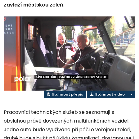
zavlaží městskou zeleň.
Přehrát
video
Stáhnout přepis
Stáhnout video
Pracovníci technických služeb se seznamují s
obsluhou právě dovezených multifunkčních vozidel.
Jedno auto bude využíváno při péči o veřejnou zeleň,
druhé bude sloužit při úklidu komunikací, dostanou se i