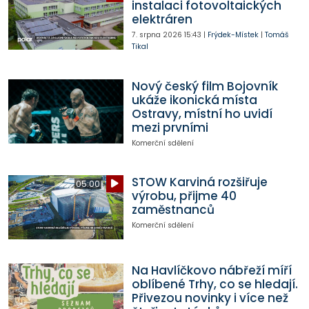
instalaci fotovoltaických
elektráren
7. srpna 2026
15:43
|
Frýdek-Místek
|
Tomáš
Tikal
Nový český film Bojovník
ukáže ikonická místa
Ostravy, místní ho uvidí
mezi prvními
Komerční sdělení
STOW Karviná rozšiřuje
05:00
výrobu, přijme 40
zaměstnanců
Komerční sdělení
Na Havlíčkovo nábřeží míří
oblíbené Trhy, co se hledají.
Přivezou novinky i více než