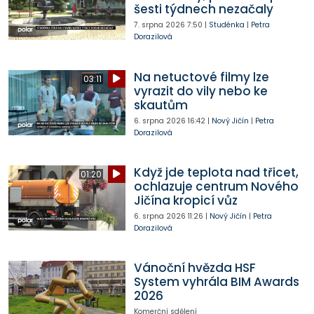
šesti týdnech nezačaly
7. srpna 2026
7:50
|
Studénka
|
Petra
Dorazilová
Na netuctové filmy lze
03:11
vyrazit do vily nebo ke
skautům
6. srpna 2026
16:42
|
Nový Jičín
|
Petra
Dorazilová
Když jde teplota nad třicet,
01:20
ochlazuje centrum Nového
Jičína kropicí vůz
6. srpna 2026
11:26
|
Nový Jičín
|
Petra
Dorazilová
Vánoční hvězda HSF
System vyhrála BIM Awards
2026
Komerční sdělení