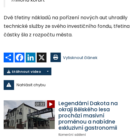
Dvě třetiny nákladů na pořízení nových aut uhradily
technické služby ze svého investičního fondu, třetina
částky šla z rozpočtu města.
Sdílet
Facebook
LinkedIn
X
Vytisknout článek
Stáhnout video
Nahlásit chybu
Legendární Dakota na
01:32
okraji Bělského lesa
prochází masivní
proměnou a nabídne
exkluzivní gastronomii
Komerční sdělení