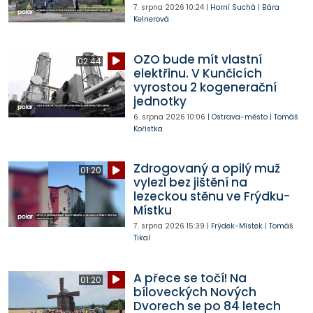
7. srpna 2026
10:24
|
Horní Suchá
|
Bára
Kelnerová
OZO bude mít vlastní
02:44
elektřinu. V Kunčicích
vyrostou 2 kogenerační
jednotky
6. srpna 2026
10:06
|
Ostrava-město
|
Tomáš
Kořistka
Zdrogovaný a opilý muž
01:20
vylezl bez jištění na
lezeckou stěnu ve Frýdku-
Místku
7. srpna 2026
15:39
|
Frýdek-Místek
|
Tomáš
Tikal
A přece se točí! Na
01:20
bíloveckých Nových
Dvorech se po 84 letech