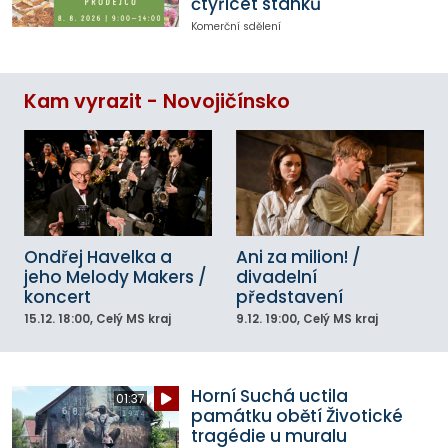
čtyřicet stánků
Komerční sdělení
Kam vyrazit - Novojičínsko
Ondřej Havelka a
Ani za milion! /
jeho Melody Makers /
divadelní
koncert
představení
15.12.
18:00
, Celý MS kraj
9.12.
19:00
, Celý MS kraj
Horní Suchá uctila
01:37
památku obětí Životické
tragédie u muralu