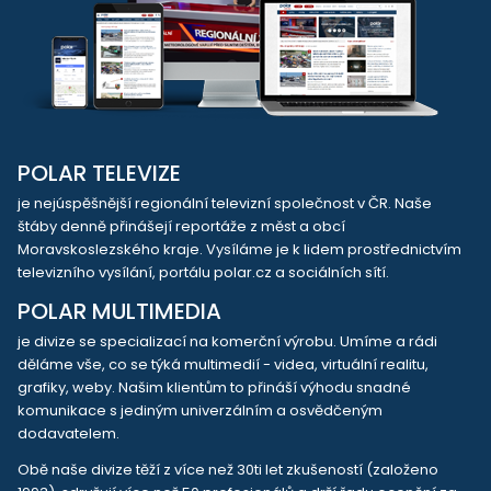
POLAR TELEVIZE
je nejúspěšnější regionální televizní společnost v ČR. Naše
štáby denně přinášejí reportáže z měst a obcí
Moravskoslezského kraje. Vysíláme je k lidem prostřednictvím
televizního vysílání, portálu polar.cz a sociálních sítí.
POLAR MULTIMEDIA
je divize se specializací na komerční výrobu. Umíme a rádi
děláme vše, co se týká multimedií - videa, virtuální realitu,
grafiky, weby. Našim klientům to přináší výhodu snadné
komunikace s jediným univerzálním a osvědčeným
dodavatelem.
Obě naše divize těží z více než 30ti let zkušeností (založeno