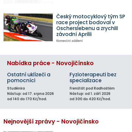
Český motocyklový tým SP
race project bodoval v
Oscherslebenu a zrychlil
závodní Aprilii
Komerční sdělení
Nabídka práce - Novojičínsko
Ostatní uklízeči a
Fyzioterapeuti bez
pomocníci
specializace
Studénka
Frenštát pod Radhoštěm
Nástup: od 17. srpna 2026
Nástup: od 1. září 2026
od 140 do 170 Kč/hod.
od 300 do 420 Kč/hod.
Nejnovější zprávy - Novojičínsko