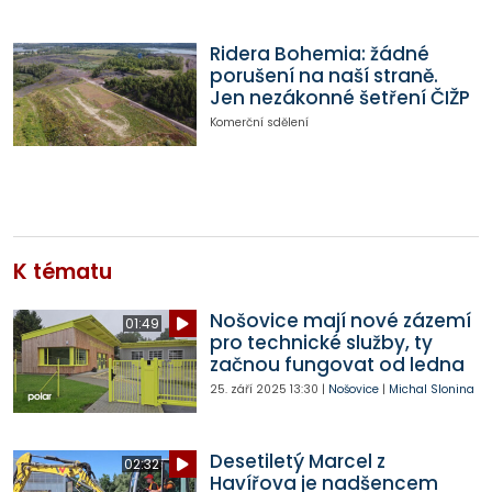
Ridera Bohemia: žádné
porušení na naší straně.
Jen nezákonné šetření ČIŽP
Komerční sdělení
K tématu
Nošovice mají nové zázemí
01:49
pro technické služby, ty
začnou fungovat od ledna
25. září 2025
13:30
|
Nošovice
|
Michal Slonina
Desetiletý Marcel z
02:32
Havířova je nadšencem