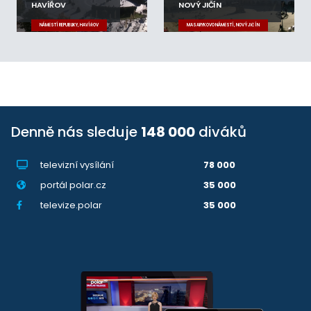
HAVÍŘOV
NOVÝ JIČÍN
NÁMĚSTÍ REPUBLIKY, HAVÍŘOV
MASARYKOVO NÁMĚSTÍ, NOVÝ JIČÍN
Denně nás sleduje
148 000
diváků
televizní vysílání
78 000
portál polar.cz
35 000
televize.polar
35 000