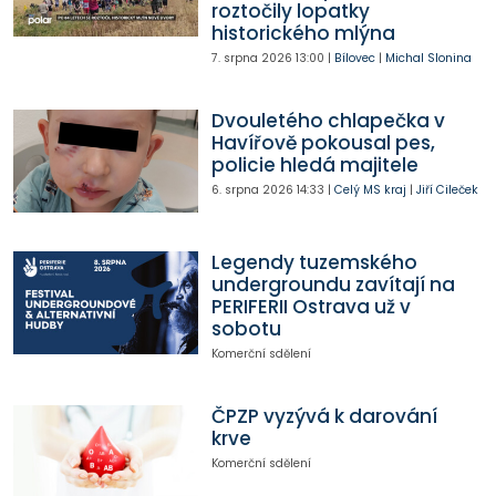
roztočily lopatky
historického mlýna
7. srpna 2026
13:00
|
Bílovec
|
Michal Slonina
Dvouletého chlapečka v
Havířově pokousal pes,
policie hledá majitele
6. srpna 2026
14:33
|
Celý MS kraj
|
Jiří Cileček
Legendy tuzemského
undergroundu zavítají na
PERIFERII Ostrava už v
sobotu
Komerční sdělení
ČPZP vyzývá k darování
krve
Komerční sdělení