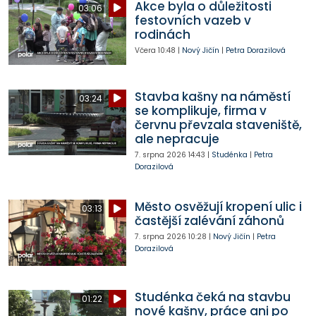
Akce byla o důležitosti
03:06
festovních vazeb v
rodinách
Včera
10:48
|
Nový Jičín
|
Petra Dorazilová
Stavba kašny na náměstí
03:24
se komplikuje, firma v
červnu převzala staveniště,
ale nepracuje
7. srpna 2026
14:43
|
Studénka
|
Petra
Dorazilová
Město osvěžují kropení ulic i
03:13
častější zalévání záhonů
7. srpna 2026
10:28
|
Nový Jičín
|
Petra
Dorazilová
Studénka čeká na stavbu
01:22
nové kašny, práce ani po