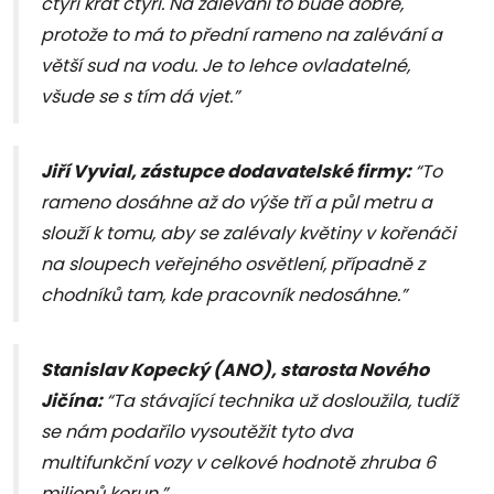
čtyři krát čtyři. Na zalévání to bude dobré,
protože to má to přední rameno na zalévání a
větší sud na vodu. Je to lehce ovladatelné,
všude se s tím dá vjet.”
Jiří Vyvial, zástupce dodavatelské firmy:
“To
rameno dosáhne až do výše tří a půl metru a
slouží k tomu, aby se zalévaly květiny v kořenáči
na sloupech veřejného osvětlení, případně z
chodníků tam, kde pracovník nedosáhne.”
Stanislav Kopecký (ANO), starosta Nového
Jičína:
“Ta stávající technika už dosloužila, tudíž
se nám podařilo vysoutěžit tyto dva
multifunkční vozy v celkové hodnotě zhruba 6
milionů korun.”