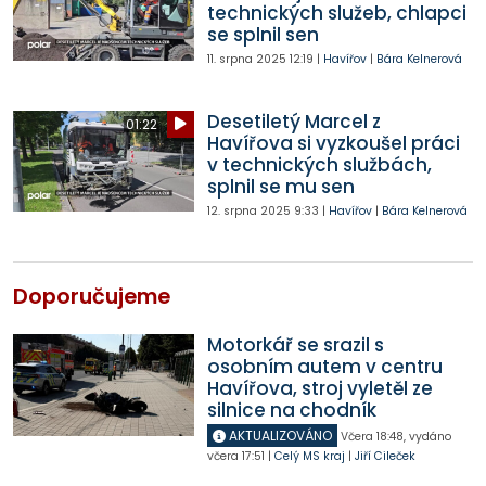
technických služeb, chlapci
se splnil sen
11. srpna 2025
12:19
|
Havířov
|
Bára Kelnerová
Desetiletý Marcel z
01:22
Havířova si vyzkoušel práci
v technických službách,
splnil se mu sen
12. srpna 2025
9:33
|
Havířov
|
Bára Kelnerová
Doporučujeme
Motorkář se srazil s
osobním autem v centru
Havířova, stroj vyletěl ze
silnice na chodník
AKTUALIZOVÁNO
Včera
18:48
,
vydáno
včera
17:51
|
Celý MS kraj
|
Jiří Cileček