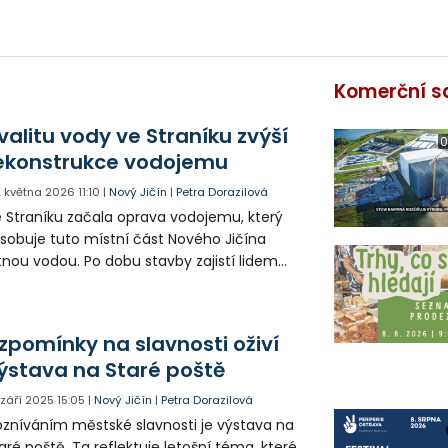
Komerční s
valitu vody ve Straníku zvýší
0
ekonstrukce vodojemu
. května 2026
11:10
|
Nový Jičín
|
Petra Dorazilová
 Straníku začala oprava vodojemu, který
sobuje tuto místní část Nového Jičína
tnou vodou. Po dobu stavby zajistí lidem
ynulé zásobování vodou instalace
ovizorních nádrží.
zpomínky na slavnosti oživí
ýstava na Staré poště
. září 2025
15:05
|
Nový Jičín
|
Petra Dorazilová
zníváním městské slavnosti je výstava na
aré poště. Ta reflektuje letošní téma, které