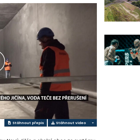
řehrát
ideo
Stáhnout přepis
Stáhnout video