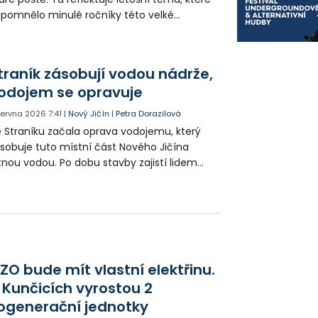
ipomnělo minulé ročníky této velké
lturně-společenské události. Zároveň
ukazuje na to, že první slavnosti se tu
naly už v 18. století.
traník zásobují vodou nádrže,
odojem se opravuje
 června 2026
7:41
|
Nový Jičín
|
Petra Dorazilová
 Straníku začala oprava vodojemu, který
sobuje tuto místní část Nového Jičína
tnou vodou. Po dobu stavby zajistí lidem
ynulé zásobování vodou instalace
ovizorních nádrží.
ZO bude mít vlastní elektřinu.
 Kunčicích vyrostou 2
ogenerační jednotky