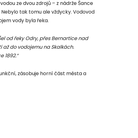
u vodou ze dvou zdrojů – z nádrže Šance
. Nebylo tak tomu ale vždycky. Vodovod
ojem vody byla řeka.
Šel od řeky Odry, přes Bernartice nad
í až do vodojemu na Skalkách.
e 1892.“
funkční, zásobuje horní část města a