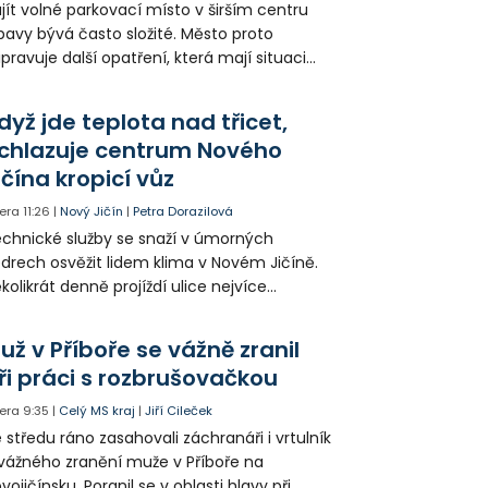
jít volné parkovací místo v širším centru
avy bývá často složité. Město proto
ipravuje další opatření, která mají situaci
epšit. Vznikají nová parkovací stání, mění se
ganizace dopravy a některé novinky čekají
dyž jde teplota nad třicet,
ké řidiče v parkovacích zónách.
chlazuje centrum Nového
ičína kropicí vůz
era
11:26
|
Nový Jičín
|
Petra Dorazilová
chnické služby se snaží v úmorných
drech osvěžit lidem klima v Novém Jičíně.
kolikrát denně projíždí ulice nejvíce
hřátého centra kropící vůz. Zvýšila se také
tenzita zálivky květinových záhonů.
už v Příboře se vážně zranil
ři práci s rozbrušovačkou
era
9:35
|
Celý MS kraj
|
Jiří Cileček
 středu ráno zasahovali záchranáři i vrtulník
vážného zranění muže v Příboře na
vojičínsku. Poranil se v oblasti hlavy při