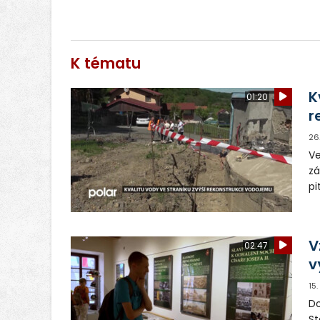
K tématu
K
01:20
r
26
Ve
zá
pi
pl
pr
V
02:47
v
15
Do
St