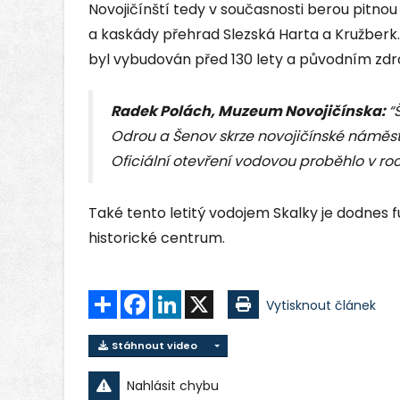
Novojičínští tedy v současnosti berou pitno
a kaskády přehrad Slezská Harta a Kružberk
byl vybudován před 130 lety a původním zdr
Radek Polách, Muzeum Novojičínska:
“
Odrou a Šenov skrze novojičínské náměst
Oficiální otevření vodovou proběhlo v roc
Také tento letitý vodojem Skalky je dodnes 
historické centrum.
Sdílet
Facebook
LinkedIn
X
Vytisknout článek
Stáhnout video
Nahlásit chybu