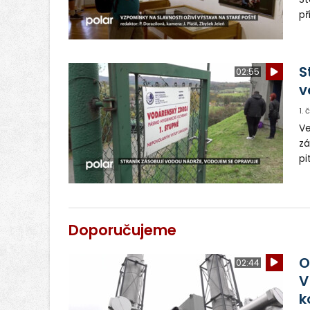
př
ku
po
ko
S
02:55
v
1.
Ve
zá
pi
pl
pr
Doporučujeme
O
02:44
V
k