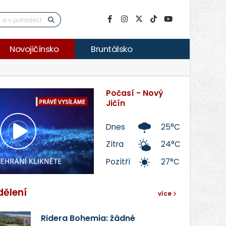
Novojičínsko
Bruntálsko
Počasí - Nový
Jičín
Dnes
25°C
Přehrát
Zítra
24°C
Pozítří
27°C
video
dělení
více
Ridera Bohemia: žádné