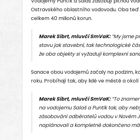
Vodojemy Puntík a Salaš zásobují pitnou vod
Ostravského oblastního vodovodu. Oba teď
celkem 40 milionů korun.
Marek Síbrt, mluvčí SmVaK:
“My jsme p
stavu jak stavební, tak technologické čás
že oba objekty si vyžadují komplexní sana
Sanace obou vodojemů začaly na podzim, k
roku. Probíhají tak, aby lidé ve městě a okol
Marek Síbrt, mluvčí SmVaK:
“To znamen
na vodojemu Salaš a Puntík tak, aby n
zásobování odběratelů vodou v Novém Ji
naplánovali a kompletně dokončeno má b