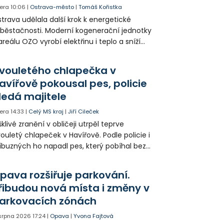
era
10:06
|
Ostrava-město
|
Tomáš Kořistka
trava udělala další krok k energetické
běstačnosti. Moderní kogenerační jednotky
areálu OZO vyrobí elektřinu i teplo a sníží
klady i emise. Malou elektrárnu postaví
olia přímo v Kunčicích.
vouletého chlapečka v
avířově pokousal pes, policie
ledá majitele
era
14:33
|
Celý MS kraj
|
Jiří Cileček
klivé zranění v obličeji utrpěl teprve
ouletý chlapeček v Havířově. Podle policie i
íbuzných ho napadl pes, který pobíhal bez
dítka a náhubku. Majitel psa údajně z místa
ešel. Případem už se zabývá policie, která
pava rozšiřuje parkování.
jitele psa hledá.
řibudou nová místa i změny v
arkovacích zónách
 srpna 2026
17:24
|
Opava
|
Yvona Fajtová