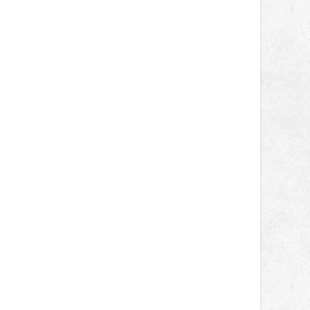
světa vrcholových zápasů, tentokrát
v MMA.