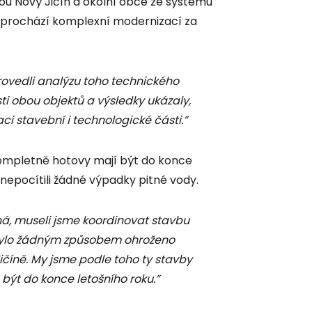
ou Nový Jičín a okolní obce ze systému
 prochází komplexní modernizací za
rovedli analýzu toho technického
ti obou objektů a výsledky ukázaly,
ci stavební i technologické části.”
ompletně hotovy mají být do konce
í nepocítili žádné výpadky pitné vody.
á, museli jsme koordinovat stavbu
ebylo žádným způsobem ohroženo
číně. My jsme podle toho ty stavby
ýt do konce letošního roku.”