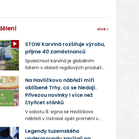
dělení
více
STOW Karviná rozšiřuje výrobu,
5:00
přijme 40 zaměstnanců
Společnost Karviná je globálním
lídrem v oblasti regálových produktů
a systémů, stabilním
Na Havlíčkovo nábřeží míří
zaměstnavatelem na Karvinsku a
oblíbené Trhy, co se hledají.
firmou s obrovským potenciálem.
Přivezou novinky i více než
čtyřicet stánků
V sobotu 8. srpna se Havlíčkovo
nábřeží v Ostravě opět promění v
místo plné vůní, chutí a poctivých
Legendy tuzemského
lokálních výrobků. Trhy, co se hledají
undergroundu zavítají na
tentokrát nabídnou více než čtyřicet