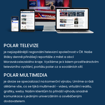
POLAR TELEVIZE
je nejúspěšnější regionální televizní společnost v ČR. Naše
štáby denně přinášejí reportáže z měst a obcí
Moravskoslezského kraje. Vysíláme je k lidem prostřednictvím
televizního vysílání, portálu polar.cz a sociálních sítí.
POLAR MULTIMEDIA
je divize se specializací na komerční výrobu. Umíme a rádi
děláme vše, co se týká multimedií - videa, virtuální realitu,
grafiky, weby. Našim klientům to přináší výhodu snadné
komunikace s jediným univerzálním a osvědčeným
dodavatelem.