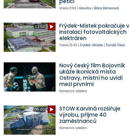
petici
Včera
11:56
|
Havířov
|
Bára Kelnerová
Frýdek-Místek pokračuje v
02:53
instalaci fotovoltaických
elektráren
Včera
15:43
|
Frýdek-Místek
|
Tomáš Tikal
Nový český film Bojovník
ukáže ikonická místa
Ostravy, místní ho uvidí
mezi prvními
Komerční sdělení
STOW Karviná rozšiřuje
05:00
výrobu, přijme 40
zaměstnanců
Komerční sdělení