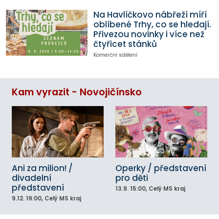
Na Havlíčkovo nábřeží míří
oblíbené Trhy, co se hledají.
Přivezou novinky i více než
čtyřicet stánků
Komerční sdělení
Kam vyrazit - Novojičínsko
Ani za milion! /
Operky / představení
divadelní
pro děti
představení
13.9.
15:00
, Celý MS kraj
9.12.
19:00
, Celý MS kraj