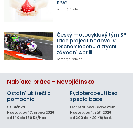
krve
Komerční sdělení
Český motocyklový tým SP
race project bodoval v
Oscherslebenu a zrychlil
závodní Aprilii
Komerční sdělení
Nabídka práce - Novojičínsko
Ostatní uklízeči a
Fyzioterapeuti bez
pomocníci
specializace
Studénka
Frenštát pod Radhoštěm
Nástup: od 17. srpna 2026
Nástup: od 1. září 2026
od 140 do 170 Kč/hod.
od 300 do 420 Kč/hod.