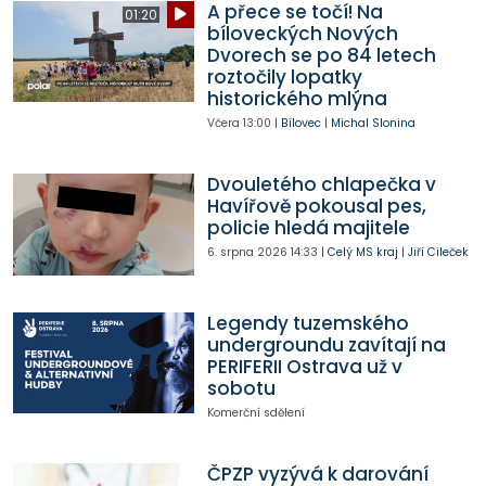
A přece se točí! Na
01:20
bíloveckých Nových
Dvorech se po 84 letech
roztočily lopatky
historického mlýna
Včera
13:00
|
Bílovec
|
Michal Slonina
Dvouletého chlapečka v
Havířově pokousal pes,
policie hledá majitele
6. srpna 2026
14:33
|
Celý MS kraj
|
Jiří Cileček
Legendy tuzemského
undergroundu zavítají na
PERIFERII Ostrava už v
sobotu
Komerční sdělení
ČPZP vyzývá k darování