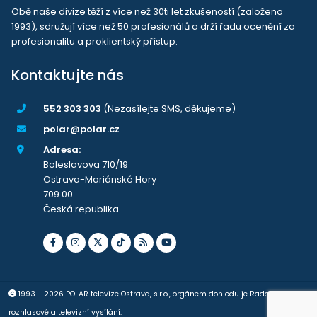
Obě naše divize těží z více než 30ti let zkušeností (založeno
1993), sdružují více než 50 profesionálů a drží řadu ocenění za
profesionalitu a proklientský přístup.
Kontaktujte nás
552 303 303
(Nezasílejte SMS, děkujeme)
polar@polar.cz
Adresa:
Boleslavova 710/19
Ostrava-Mariánské Hory
709 00
Česká republika
1993 - 2026 POLAR televize Ostrava, s.r.o., orgánem dohledu je Rada pro
rozhlasové a televizní vysílání.