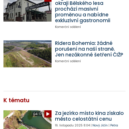
okraji Bělského lesa
prochází masivní
proměnou a nabídne
exkluzivní gastronomii
Komerční sdělení
Ridera Bohemia: žádné
porušení na naší straně.
Jen nezákonné šetření ČIŽP
Komerční sdělení
K tématu
Za jezírko místo kina získalo
04:17
město celostátní cenu
16. listopadu 2025
8:04
|
Nový Jičín
|
Petra