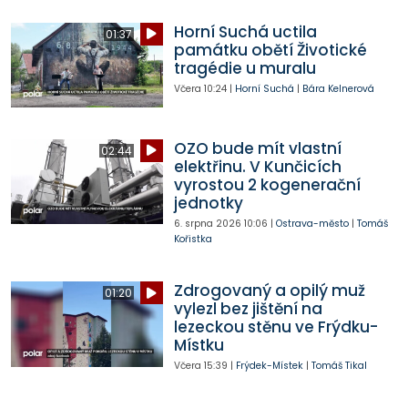
Horní Suchá uctila
01:37
památku obětí Životické
tragédie u muralu
Včera
10:24
|
Horní Suchá
|
Bára Kelnerová
OZO bude mít vlastní
02:44
elektřinu. V Kunčicích
vyrostou 2 kogenerační
jednotky
6. srpna 2026
10:06
|
Ostrava-město
|
Tomáš
Kořistka
Zdrogovaný a opilý muž
01:20
vylezl bez jištění na
lezeckou stěnu ve Frýdku-
Místku
Včera
15:39
|
Frýdek-Místek
|
Tomáš Tikal