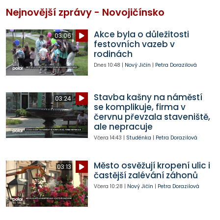
Nejnovější zprávy - Novojičínsko
Akce byla o důležitosti
03:06
festovních vazeb v
rodinách
Dnes
10:48
|
Nový Jičín
|
Petra Dorazilová
Stavba kašny na náměstí
03:24
se komplikuje, firma v
červnu převzala staveniště,
ale nepracuje
Včera
14:43
|
Studénka
|
Petra Dorazilová
Město osvěžují kropení ulic i
03:13
častější zalévání záhonů
Včera
10:28
|
Nový Jičín
|
Petra Dorazilová