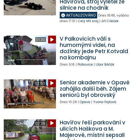
Havířova, stroj vyletěl ze
silnice na chodník
AKTUALIZOVÁNO
Dnes
18:48
,
vydáno
dnes
17:51
|
Celý MS kraj
|
Jiří Cileček
V Palkovicích válí s
01:30
humornými videi, na
dožínky jede Petr Kotvald
na kombajnu
Dnes
9:16
|
Palkovice
|
Libor Běčák
Senior akademie v Opavě
02:50
zahájila další běh. Zájem
seniorů byl obrovský
Dnes
10:28
|
Opava
|
Yvona Fajtová
Havířov řeší parkování v
02:38
ulicích Haškova a M.
Majerové, místní sepsali