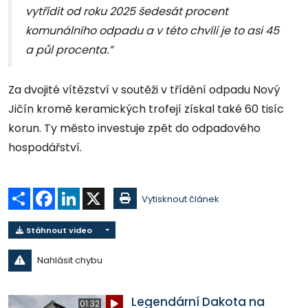
vytřídit od roku 2025 šedesát procent
komunálního odpadu a v této chvíli je to asi 45
a půl procenta.”
Za dvojité vítězství v soutěži v třídění odpadu Nový
Jičín kromě keramických trofejí získal také 60 tisíc
korun. Ty město investuje zpět do odpadového
hospodářství.
Sdílet
Facebook
LinkedIn
X
Vytisknout článek
Stáhnout video
Nahlásit chybu
Legendární Dakota na
01:32