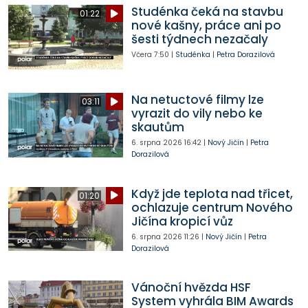
Studénka čeká na stavbu
01:22
nové kašny, práce ani po
šesti týdnech nezačaly
Včera
7:50
|
Studénka
|
Petra Dorazilová
Na netuctové filmy lze
03:11
vyrazit do vily nebo ke
skautům
6. srpna 2026
16:42
|
Nový Jičín
|
Petra
Dorazilová
Když jde teplota nad třicet,
01:20
ochlazuje centrum Nového
Jičína kropicí vůz
6. srpna 2026
11:26
|
Nový Jičín
|
Petra
Dorazilová
Vánoční hvězda HSF
System vyhrála BIM Awards