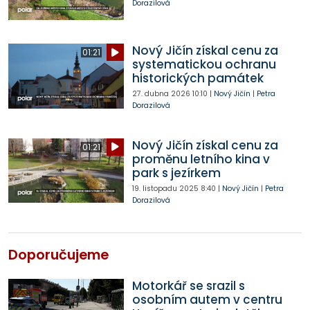
Dorazilová
Nový Jičín získal cenu za
01:21
systematickou ochranu
historických památek
27. dubna 2026
10:10
|
Nový Jičín
|
Petra
Dorazilová
Nový Jičín získal cenu za
01:21
proměnu letního kina v
park s jezírkem
19. listopadu 2025
8:40
|
Nový Jičín
|
Petra
Dorazilová
Doporučujeme
Motorkář se srazil s
osobním autem v centru