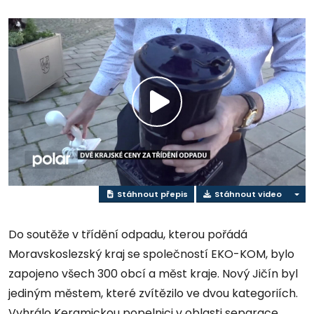
Přehrát
video
Stáhnout přepis
Stáhnout video
Do soutěže v třídění odpadu, kterou pořádá
Moravskoslezský kraj se společností EKO-KOM, bylo
zapojeno všech 300 obcí a měst kraje. Nový Jičín byl
jediným městem, které zvítězilo ve dvou kategoriích.
Vyhrálo Keramickou popelnici v oblasti separace