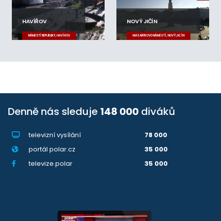
HAVÍŘOV
NOVÝ JIČÍN
NÁMĚSTÍ REPUBLIKY, HAVÍŘOV
MASARYKOVO NÁMĚSTÍ, NOVÝ JIČÍN
Denně nás sleduje
148 000
diváků
televizní vysílání
78 000
portál polar.cz
35 000
televize.polar
35 000