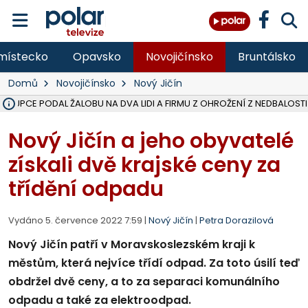
místecko
Opavsko
Novojičínsko
Bruntálsko
Domů
Novojičínsko
Nový Jičín
ÁSTUPCE PODAL ŽALOBU NA DVA LIDI A FIRMU Z OHROŽENÍ Z NEDBALOSTI
NA SLEZSKÉ HARTĚ PŘIBYLO SINIC, VODA MÁ HORŠÍ KVALITU, HYGIENI
NA BÍLOVECKÝCH NOVÝCH DVORECH SE PO 84 LETECH ROZTOČILY L
KARVINSKÉ MOŘE ZÍSKÁ NOVÉ GASTRO ZÁZEMÍ S VYHLÍDKOVOU TER
REKONSTRUKCE MATEŘSKÉ ŠKOLY V CHLEBIČOVĚ MÍŘÍ DO FINÁLE, VÍ
CYKLISTU (74) SRAZIL V BRUNTÁLU KAMION, JE V OHROŽENÍ ŽIVOTA,
POLICIE HLEDÁ PŘÍPADNÉ SVĚDKY, KTEŘÍ POMŮŽOU OBJASNIT PRŮ
MS KRAJ DOKONČIL OPRAVU SILNICE MEZI VRBNEM A HEŘMANOVICEM
SMVAK NABÍZÍ V DOBĚ SUCHA VODU OBCÍM A FIRMÁM, CISTERNY JE
F-M POKRAČUJE V INSTALACI FOTOVOLTAICKÝCH ELEKTRÁREN, REP
SENIOR AKADEMIE V OPAVĚ ZAHÁJILA DALŠÍ BĚH, REPORTÁŽ NA POL
PLANETÁRIUM V OSTRAVĚ CHYSTÁ POZOROVÁNÍ ČÁSTEČNÉHO ZATMĚ
OPRAVA ULIC V HAVÍŘOVĚ UKONČÍ NELEGÁLNÍ PARKOVÁNÍ VE VNI
V HAVÍŘOVĚ SE TĚŽCE ZRANIL MOTORKÁŘ PO SRÁŽCE S AUTEM, INF
TRAGICKÁ SRÁŽKA VLAKU S KAMIONEM V DOLNÍ LUTYNI Z LEDNA 
Nový Jičín a jeho obyvatelé
získali dvě krajské ceny za
třídění odpadu
Vydáno 5. července 2022 7:59 |
Nový Jičín
|
Petra Dorazilová
Nový Jičín patří v Moravskoslezském kraji k
městům, která nejvíce třídí odpad. Za toto úsilí teď
obdržel dvě ceny, a to za separaci komunálního
odpadu a také za elektroodpad.