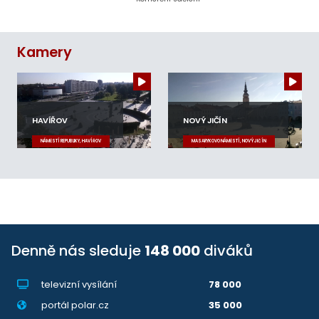
Kamery
HAVÍŘOV
NOVÝ JIČÍN
NÁMĚSTÍ REPUBLIKY, HAVÍŘOV
MASARYKOVO NÁMĚSTÍ, NOVÝ JIČÍN
Denně nás sleduje
148 000
diváků
televizní vysílání
78 000
portál polar.cz
35 000