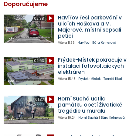
Doporučujeme
Havířov řeší parkování v
02:38
ulicích Haškova a M.
Majerové, místní sepsali
petici
Včera
11:56
|
Havířov
|
Bára Kelnerová
Frýdek-Místek pokračuje v
02:53
instalaci fotovoltaických
elektráren
Včera
15:43
|
Frýdek-Místek
|
Tomáš Tikal
Horní Suchá uctila
01:37
památku obětí Životické
tragédie u muralu
Včera
10:24
|
Horní Suchá
|
Bára Kelnerová