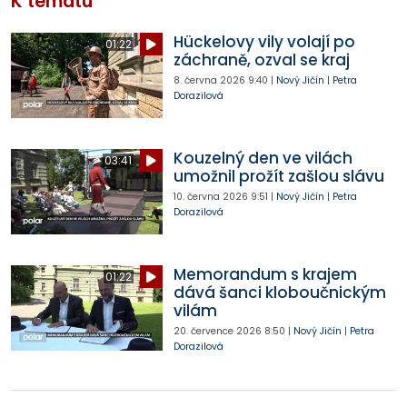
K tématu
Hückelovy vily volají po
01:22
záchraně, ozval se kraj
8. června 2026
9:40
|
Nový Jičín
|
Petra
Dorazilová
Kouzelný den ve vilách
03:41
umožnil prožít zašlou slávu
10. června 2026
9:51
|
Nový Jičín
|
Petra
Dorazilová
Memorandum s krajem
01:22
dává šanci kloboučnickým
vilám
20. července 2026
8:50
|
Nový Jičín
|
Petra
Dorazilová