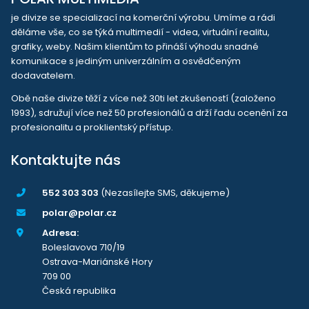
je divize se specializací na komerční výrobu. Umíme a rádi
děláme vše, co se týká multimedií - videa, virtuální realitu,
grafiky, weby. Našim klientům to přináší výhodu snadné
komunikace s jediným univerzálním a osvědčeným
dodavatelem.
Obě naše divize těží z více než 30ti let zkušeností (založeno
1993), sdružují více než 50 profesionálů a drží řadu ocenění za
profesionalitu a proklientský přístup.
Kontaktujte nás
552 303 303
(Nezasílejte SMS, děkujeme)
polar@polar.cz
Adresa:
Boleslavova 710/19
Ostrava-Mariánské Hory
709 00
Česká republika