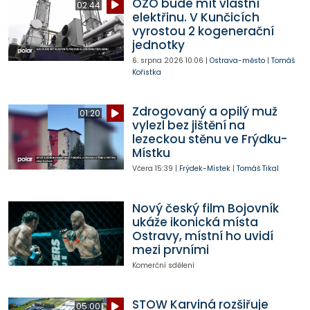
OZO bude mít vlastní
02:44
elektřinu. V Kunčicích
vyrostou 2 kogenerační
jednotky
6. srpna 2026
10:06
|
Ostrava-město
|
Tomáš
Kořistka
Zdrogovaný a opilý muž
01:20
vylezl bez jištění na
lezeckou stěnu ve Frýdku-
Místku
Včera
15:39
|
Frýdek-Místek
|
Tomáš Tikal
Nový český film Bojovník
ukáže ikonická místa
Ostravy, místní ho uvidí
mezi prvními
Komerční sdělení
STOW Karviná rozšiřuje
05:00