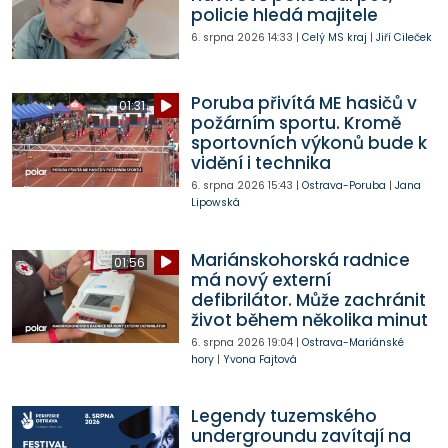
policie hledá majitele
6. srpna 2026
14:33
|
Celý MS kraj
|
Jiří Cileček
Poruba přivítá ME hasičů v
01:31
požárním sportu. Kromě
sportovních výkonů bude k
vidění i technika
6. srpna 2026
15:43
|
Ostrava-Poruba
|
Jana
Lipowská
Mariánskohorská radnice
01:56
má nový externí
defibrilátor. Může zachránit
život během několika minut
6. srpna 2026
19:04
|
Ostrava-Mariánské
hory
|
Yvona Fajtová
Legendy tuzemského
undergroundu zavítají na