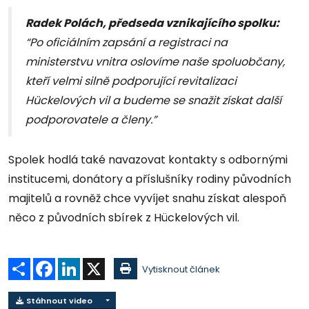
Radek Polách, předseda vznikajícího spolku:
“Po oficiálním zapsání a registraci na
ministerstvu vnitra oslovíme naše spoluobčany,
kteří velmi silně podporující revitalizaci
Hückelových vil a budeme se snažit získat další
podporovatele a členy.”
Spolek hodlá také navazovat kontakty s odbornými
institucemi, donátory a příslušníky rodiny původních
majitelů a rovněž chce vyvíjet snahu získat alespoň
něco z původních sbírek z Hückelových vil.
Sdílet
Facebook
LinkedIn
X
Vytisknout článek
Stáhnout video