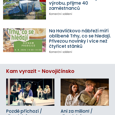
výrobu, přijme 40
zaměstnanců
Komerční sdělení
Na Havlíčkovo nábřeží míří
oblíbené Trhy, co se hledají.
Přivezou novinky i více než
čtyřicet stánků
Komerční sdělení
Kam vyrazit - Novojičínsko
Pozdě příchozí /
Ani za milion! /