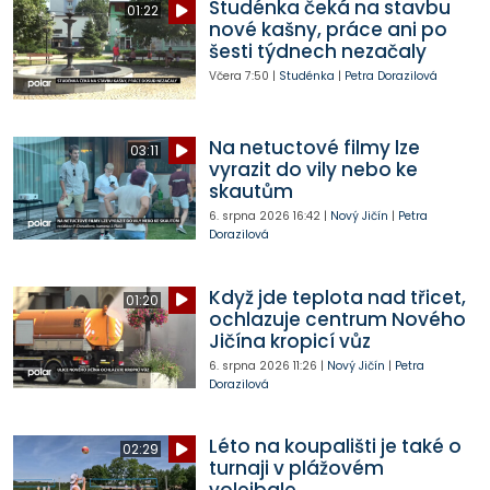
Studénka čeká na stavbu
01:22
nové kašny, práce ani po
šesti týdnech nezačaly
Včera
7:50
|
Studénka
|
Petra Dorazilová
Na netuctové filmy lze
03:11
vyrazit do vily nebo ke
skautům
6. srpna 2026
16:42
|
Nový Jičín
|
Petra
Dorazilová
Když jde teplota nad třicet,
01:20
ochlazuje centrum Nového
Jičína kropicí vůz
6. srpna 2026
11:26
|
Nový Jičín
|
Petra
Dorazilová
Léto na koupališti je také o
02:29
turnaji v plážovém