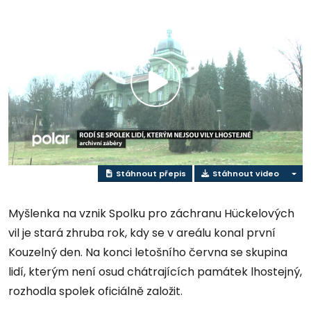
Přehrát
video
Stáhnout přepis
Stáhnout video
Myšlenka na vznik Spolku pro záchranu Hückelových
vil je stará zhruba rok, kdy se v areálu konal první
Kouzelný den. Na konci letošního června se skupina
lidí, kterým není osud chátrajících památek lhostejný,
rozhodla spolek oficiálně založit.