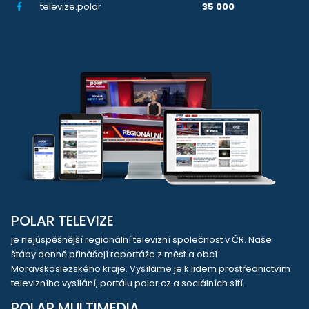
televize.polar
35 000
POLAR TELEVIZE
je nejúspěšnější regionální televizní společnost v ČR. Naše
štáby denně přinášejí reportáže z měst a obcí
Moravskoslezského kraje. Vysíláme je k lidem prostřednictvím
televizního vysílání, portálu polar.cz a sociálních sítí.
POLAR MULTIMEDIA