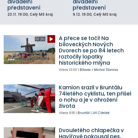
divadelní
divadelní
představení
představení
23.11.
19:00
, Celý MS kraj
9.12.
19:00
, Celý MS kraj
A přece se točí! Na
01:20
bíloveckých Nových
Dvorech se po 84 letech
roztočily lopatky
historického mlýna
Včera
13:00
|
Bílovec
|
Michal Slonina
Kamion srazil v Bruntálu
74letého cyklistu, ten přišel
o nohu a je v ohrožení
života
Včera
9:18
|
Bruntál
|
Jiří Cileček
Dvouletého chlapečka v
Havířově pokousal pes,