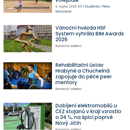
volejbale
6. srpna 2026
8:11
|
Studénka
|
Petra
Dorazilová
Vánoční hvězda HSF
System vyhrála BIM Awards
2026
Komerční sdělení
Rehabilitační ústav
Hrabyně a Chuchelná
zapojuje do péče peer
mentory
Komerční sdělení
Dobíjení elektromobilů u
ČEZ stojanů v kraji vzrostlo
o 34 %, na špici poprvé
Nový Jičín
Komerční sdělení