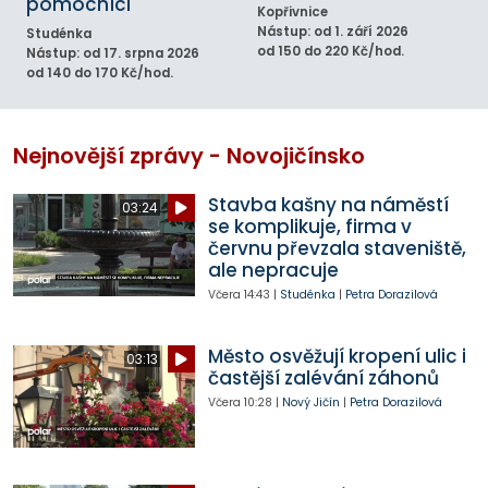
pomocníci
Kopřivnice
Nástup: od 1. září 2026
Studénka
od 150 do 220 Kč/hod.
Nástup: od 17. srpna 2026
od 140 do 170 Kč/hod.
Nejnovější zprávy - Novojičínsko
Stavba kašny na náměstí
03:24
se komplikuje, firma v
červnu převzala staveniště,
ale nepracuje
Včera
14:43
|
Studénka
|
Petra Dorazilová
Město osvěžují kropení ulic i
03:13
častější zalévání záhonů
Včera
10:28
|
Nový Jičín
|
Petra Dorazilová