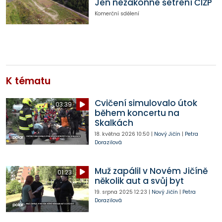
Jen nezákonné šetření ČIŽP
Komerční sdělení
K tématu
Cvičení simulovalo útok
03:39
během koncertu na
Skalkách
18. května 2026
10:50
|
Nový Jičín
|
Petra
Dorazilová
Muž zapálil v Novém Jičíně
01:23
několik aut a svůj byt
19. srpna 2025
12:23
|
Nový Jičín
|
Petra
Dorazilová