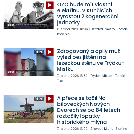
OZO bude mít vlastní
02:44
elektřinu. V Kunčicích
vyrostou 2 kogenerační
jednotky
6. srpna 2026
10:06
|
Ostrava-město
|
Tomáš
Kořistka
Zdrogovaný a opilý muž
01:20
vylezl bez jištění na
lezeckou stěnu ve Frýdku-
Místku
7. srpna 2026
15:39
|
Frýdek-Místek
|
Tomáš
Tikal
A přece se točí! Na
01:20
bíloveckých Nových
Dvorech se po 84 letech
roztočily lopatky
historického mlýna
7. srpna 2026
13:00
|
Bílovec
|
Michal Slonina