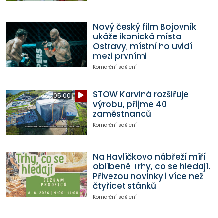
Nový český film Bojovník
ukáže ikonická místa
Ostravy, místní ho uvidí
mezi prvními
Komerční sdělení
STOW Karviná rozšiřuje
05:00
výrobu, přijme 40
zaměstnanců
Komerční sdělení
Na Havlíčkovo nábřeží míří
oblíbené Trhy, co se hledají.
Přivezou novinky i více než
čtyřicet stánků
Komerční sdělení