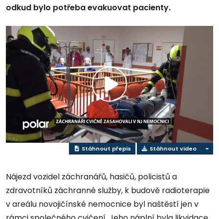
odkud bylo potřeba evakuovat pacienty.
Přehrát
video
Stáhnout přepis
Stáhnout video
Nájezd vozidel záchranářů, hasičů, policistů a
zdravotníků záchranné služby, k budově radioterapie
v areálu novojičínské nemocnice byl naštěstí jen v
rámci společného cvičení. Jeho náplní byla likvidace