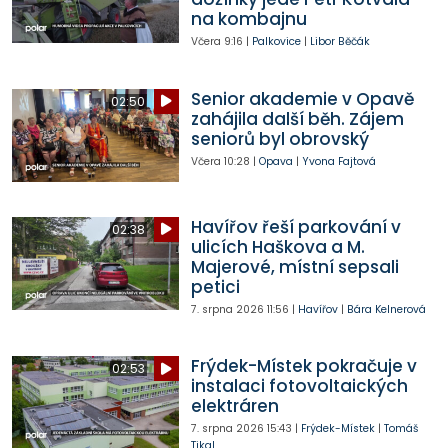
na kombajnu
Včera
9:16
|
Palkovice
|
Libor Běčák
Senior akademie v Opavě
02:50
zahájila další běh. Zájem
seniorů byl obrovský
Včera
10:28
|
Opava
|
Yvona Fajtová
Havířov řeší parkování v
02:38
ulicích Haškova a M.
Majerové, místní sepsali
petici
7. srpna 2026
11:56
|
Havířov
|
Bára Kelnerová
Frýdek-Místek pokračuje v
02:53
instalaci fotovoltaických
elektráren
7. srpna 2026
15:43
|
Frýdek-Místek
|
Tomáš
Tikal