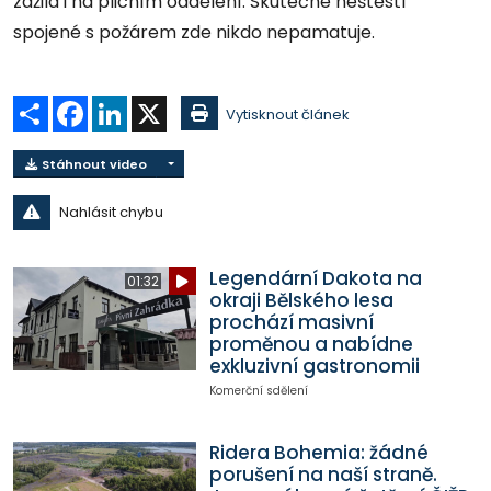
zažila i na plicním oddělení. Skutečné neštěstí
spojené s požárem zde nikdo nepamatuje.
Sdílet
Facebook
LinkedIn
X
Vytisknout článek
Stáhnout video
Nahlásit chybu
Legendární Dakota na
01:32
okraji Bělského lesa
prochází masivní
proměnou a nabídne
exkluzivní gastronomii
Komerční sdělení
Ridera Bohemia: žádné
porušení na naší straně.