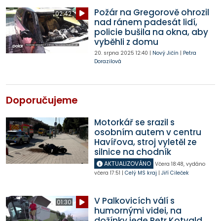
Požár na Gregorově ohrozil
02:42
nad ránem padesát lidí,
policie bušila na okna, aby
vyběhli z domu
20. srpna 2025
12:40
|
Nový Jičín
|
Petra
Dorazilová
Doporučujeme
Motorkář se srazil s
osobním autem v centru
Havířova, stroj vyletěl ze
silnice na chodník
AKTUALIZOVÁNO
Včera
18:48
,
vydáno
včera
17:51
|
Celý MS kraj
|
Jiří Cileček
V Palkovicích válí s
01:30
humornými videi, na
dožínky jede Petr Kotvald