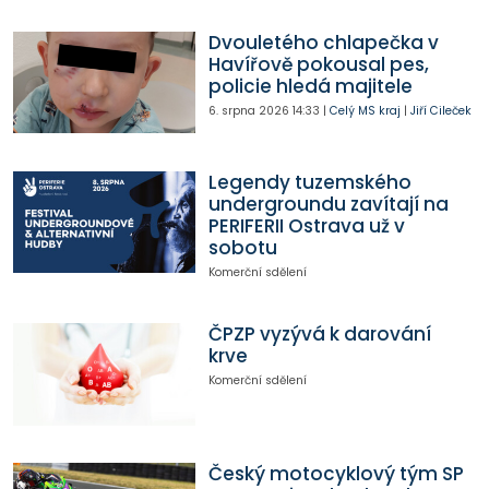
Dvouletého chlapečka v
Havířově pokousal pes,
policie hledá majitele
6. srpna 2026
14:33
|
Celý MS kraj
|
Jiří Cileček
Legendy tuzemského
undergroundu zavítají na
PERIFERII Ostrava už v
sobotu
Komerční sdělení
ČPZP vyzývá k darování
krve
Komerční sdělení
Český motocyklový tým SP