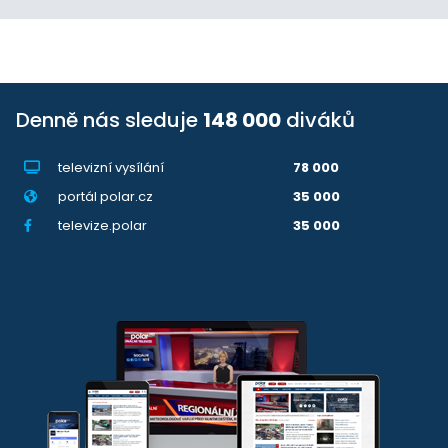
Denně nás sleduje
148 000
diváků
televizní vysílání
78 000
portál polar.cz
35 000
televize.polar
35 000