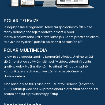
POLAR TELEVIZE
je nejúspěšnější regionální televizní společnost v ČR. Naše
štáby denně přinášejí reportáže z měst a obcí
Moravskoslezského kraje. Vysíláme je k lidem prostřednictvím
televizního vysílání, portálu polar.cz a sociálních sítí.
POLAR MULTIMEDIA
je divize se specializací na komerční výrobu. Umíme a rádi
děláme vše, co se týká multimedií - videa, virtuální realitu,
grafiky, weby. Našim klientům to přináší výhodu snadné
komunikace s jediným univerzálním a osvědčeným
dodavatelem.
Obě naše divize těží z více než 30ti let zkušeností (založeno
1993), sdružují více než 50 profesionálů a drží řadu ocenění za
profesionalitu a proklientský přístup.