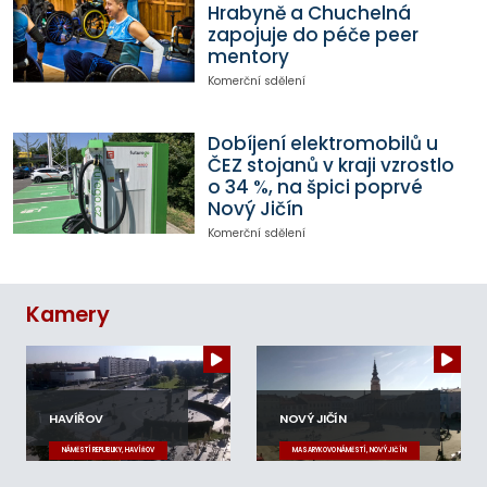
Hrabyně a Chuchelná
zapojuje do péče peer
mentory
Komerční sdělení
Dobíjení elektromobilů u
ČEZ stojanů v kraji vzrostlo
o 34 %, na špici poprvé
Nový Jičín
Komerční sdělení
Kamery
HAVÍŘOV
NOVÝ JIČÍN
NÁMĚSTÍ REPUBLIKY, HAVÍŘOV
MASARYKOVO NÁMĚSTÍ, NOVÝ JIČÍN