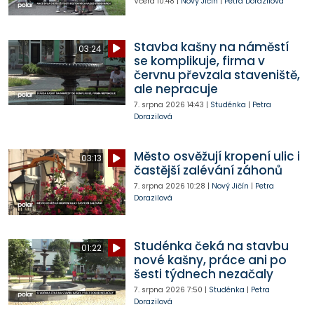
Včera
10:48
|
Nový Jičín
|
Petra Dorazilová
Stavba kašny na náměstí
03:24
se komplikuje, firma v
červnu převzala staveniště,
ale nepracuje
7. srpna 2026
14:43
|
Studénka
|
Petra
Dorazilová
Město osvěžují kropení ulic i
03:13
častější zalévání záhonů
7. srpna 2026
10:28
|
Nový Jičín
|
Petra
Dorazilová
Studénka čeká na stavbu
01:22
nové kašny, práce ani po
šesti týdnech nezačaly
7. srpna 2026
7:50
|
Studénka
|
Petra
Dorazilová