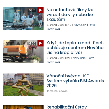
Na netuctové filmy lze
03:11
vyrazit do vily nebo ke
skautům
6. srpna 2026
16:42
|
Nový Jičín
|
Petra
Dorazilová
Když jde teplota nad třicet,
01:20
ochlazuje centrum Nového
Jičína kropicí vůz
6. srpna 2026
11:26
|
Nový Jičín
|
Petra
Dorazilová
Vánoční hvězda HSF
System vyhrála BIM Awards
2026
Komerční sdělení
Rehabilitační ústav