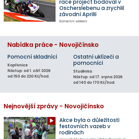
race project bodoval v
Oscherslebenu a zrychlil
závodní Aprilii
Komerční sdělení
Nabídka práce - Novojičínsko
Pomocní skladníci
Ostatní uklízeči a
pomocníci
Kopřivnice
Nástup: od 1. září 2026
Studénka
od 150 do 220 Kč/hod.
Nástup: od 17. srpna 2026
od 140 do 170 Kč/hod.
Nejnovější zprávy - Novojičínsko
Akce byla o důležitosti
03:06
festovních vazeb v
rodinách