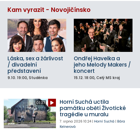
Kam vyrazit - Novojičínsko
Láska, sex a žárlivost
Ondřej Havelka a
/ divadelní
jeho Melody Makers /
představení
koncert
9.10.
19:00
, Studénka
15.12.
18:00
, Celý MS kraj
Horní Suchá uctila
01:37
památku obětí Životické
tragédie u muralu
7. srpna 2026
10:24
|
Horní Suchá
|
Bára
Kelnerová