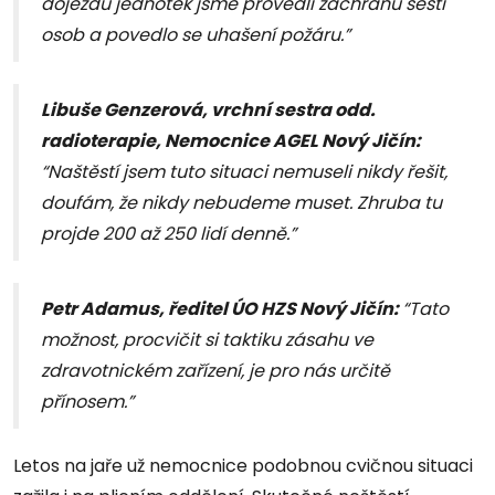
dojezdu jednotek jsme provedli záchranu šesti
osob a povedlo se uhašení požáru.”
Libuše Genzerová, vrchní sestra odd.
radioterapie, Nemocnice AGEL Nový Jičín:
“Naštěstí jsem tuto situaci nemuseli nikdy řešit,
doufám, že nikdy nebudeme muset. Zhruba tu
projde 200 až 250 lidí denně.”
Petr Adamus, ředitel ÚO HZS Nový Jičín:
“Tato
možnost, procvičit si taktiku zásahu ve
zdravotnickém zařízení, je pro nás určitě
přínosem.”
Letos na jaře už nemocnice podobnou cvičnou situaci