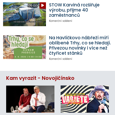
STOW Karviná rozšiřuje
05:00
výrobu, přijme 40
zaměstnanců
Komerční sdělení
Na Havlíčkovo nábřeží míří
oblíbené Trhy, co se hledají.
Přivezou novinky i více než
čtyřicet stánků
Komerční sdělení
Kam vyrazit - Novojičínsko