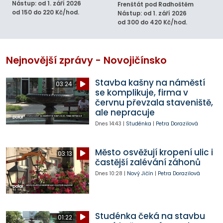
Nástup: od 1. září 2026
Frenštát pod Radhoštěm
od 150 do 220 Kč/hod.
Nástup: od 1. září 2026
od 300 do 420 Kč/hod.
Nejnovější zprávy - Novojičínsko
Stavba kašny na náměstí
03:24
se komplikuje, firma v
červnu převzala staveniště,
ale nepracuje
Dnes
14:43
|
Studénka
|
Petra Dorazilová
Město osvěžují kropení ulic i
03:13
častější zalévání záhonů
Dnes
10:28
|
Nový Jičín
|
Petra Dorazilová
Studénka čeká na stavbu
01:22