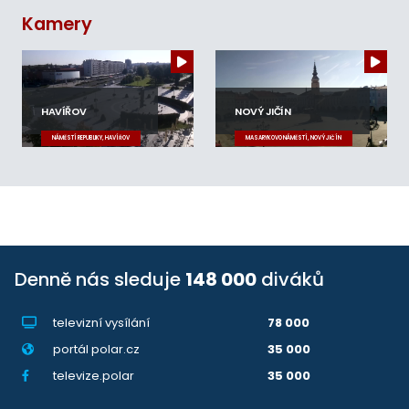
Kamery
HAVÍŘOV
NOVÝ JIČÍN
NÁMĚSTÍ REPUBLIKY, HAVÍŘOV
MASARYKOVO NÁMĚSTÍ, NOVÝ JIČÍN
Denně nás sleduje
148 000
diváků
televizní vysílání
78 000
portál polar.cz
35 000
televize.polar
35 000