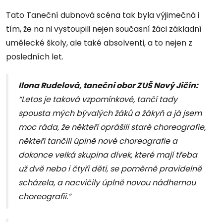
Tato Taneční dubnová scéna tak byla výjimečná i
tím, že na ni vystoupili nejen současní žáci základní
umělecké školy, ale také absolventi, a to nejen z
posledních let.
Ilona Rudelová, taneční obor ZUŠ Nový Jičín:
“Letos je taková vzpomínkové, tančí tady
spousta mých bývalých žáků a žákyň a já jsem
moc ráda, že někteří oprášili staré choreografie,
někteří tančili úplně nové choreografie a
dokonce velká skupina dívek, které mají třeba
už dvě nebo i čtyři děti, se poměrně pravidelně
scházela, a nacvičily úplně novou nádhernou
choreografii.”