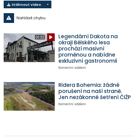
Stáhnout video
Nahlásit chybu
Legendární Dakota na
01:32
okraji Bělského lesa
prochází masivní
proměnou a nabídne
exkluzivní gastronomii
Komerční sdělení
Ridera Bohemia: žádné
porušení na naší straně.
Jen nezákonné šetření ČIŽP
Komerční sdělení