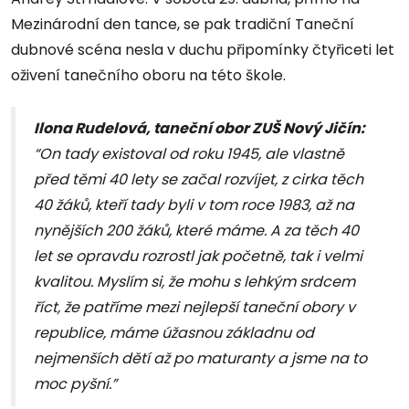
Mezinárodní den tance, se pak tradiční Taneční
dubnové scéna nesla v duchu připomínky čtyřiceti let
oživení tanečního oboru na této škole.
Ilona Rudelová, taneční obor ZUŠ Nový Jičín:
“On tady existoval od roku 1945, ale vlastně
před těmi 40 lety se začal rozvíjet, z cirka těch
40 žáků, kteří tady byli v tom roce 1983, až na
nynějších 200 žáků, které máme. A za těch 40
let se opravdu rozrostl jak početně, tak i velmi
kvalitou. Myslím si, že mohu s lehkým srdcem
říct, že patříme mezi nejlepší taneční obory v
republice, máme úžasnou základnu od
nejmenších dětí až po maturanty a jsme na to
moc pyšní.”