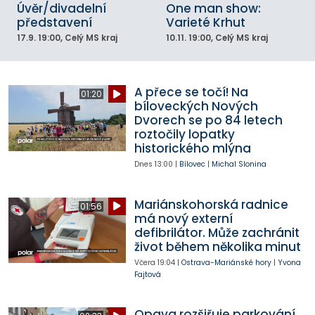
Úvěr/divadelní
One man show:
představení
Varieté Krhut
17.9.
19:00
, Celý MS kraj
10.11.
19:00
, Celý MS kraj
A přece se točí! Na
01:20
bíloveckých Nových
Dvorech se po 84 letech
roztočily lopatky
historického mlýna
Dnes
13:00
|
Bílovec
|
Michal Slonina
Mariánskohorská radnice
01:56
má nový externí
defibrilátor. Může zachránit
život během několika minut
Včera
19:04
|
Ostrava-Mariánské hory
|
Yvona
Fajtová
Opava rozšiřuje parkování.