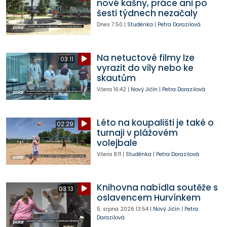
nové kašny, práce ani po
šesti týdnech nezačaly
Dnes
7:50
|
Studénka
|
Petra Dorazilová
Na netuctové filmy lze
03:11
vyrazit do vily nebo ke
skautům
Včera
16:42
|
Nový Jičín
|
Petra Dorazilová
Léto na koupališti je také o
02:29
turnaji v plážovém
volejbale
Včera
8:11
|
Studénka
|
Petra Dorazilová
Knihovna nabídla soutěže s
03:13
oslavencem Hurvínkem
5. srpna 2026
13:54
|
Nový Jičín
|
Petra
Dorazilová