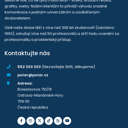
děláme vše, co se týká multimedií - videa, virtuální realitu,
grafiky, weby. Našim klientům to přináší výhodu snadné
komunikace s jediným univerzálním a osvědčeným
dodavatelem.
Obě naše divize těží z více než 30ti let zkušeností (založeno
1993), sdružují více než 50 profesionálů a drží řadu ocenění za
profesionalitu a proklientský přístup.
Kontaktujte nás
552 303 303
(Nezasílejte SMS, děkujeme)
polar@polar.cz
Adresa:
Boleslavova 710/19
Ostrava-Mariánské Hory
709 00
Česká republika