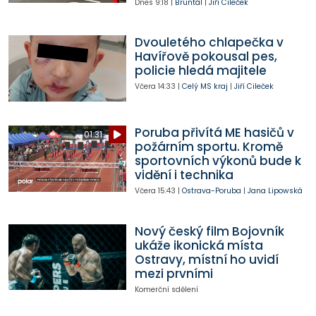
Dnes
9:18
|
Bruntál
|
Jiří Cileček
Dvouletého chlapečka v
Havířově pokousal pes,
policie hledá majitele
Včera
14:33
|
Celý MS kraj
|
Jiří Cileček
Poruba přivítá ME hasičů v
01:31
požárním sportu. Kromě
sportovních výkonů bude k
vidění i technika
Včera
15:43
|
Ostrava-Poruba
|
Jana Lipowská
Nový český film Bojovník
ukáže ikonická místa
Ostravy, místní ho uvidí
mezi prvními
Komerční sdělení