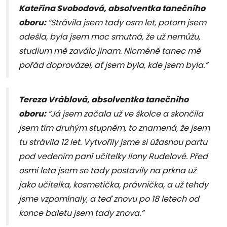
Kateřina Svobodová, absolventka tanečního
oboru:
“Strávila jsem tady osm let, potom jsem
odešla, byla jsem moc smutná, že už nemůžu,
studium mě zaválo jinam. Nicméně tanec mě
pořád doprovázel, ať jsem byla, kde jsem byla.”
Tereza Vráblová, absolventka tanečního
oboru:
“Já jsem začala už ve školce a skončila
jsem tím druhým stupněm, to znamená, že jsem
tu strávila 12 let. Vytvořily jsme si úžasnou partu
pod vedením paní učitelky Ilony Rudelové. Před
osmi leta jsem se tady postavily na prkna už
jako učitelka, kosmetička, právnička, a už tehdy
jsme vzpomínaly, a teď znovu po 18 letech od
konce baletu jsem tady znova.”