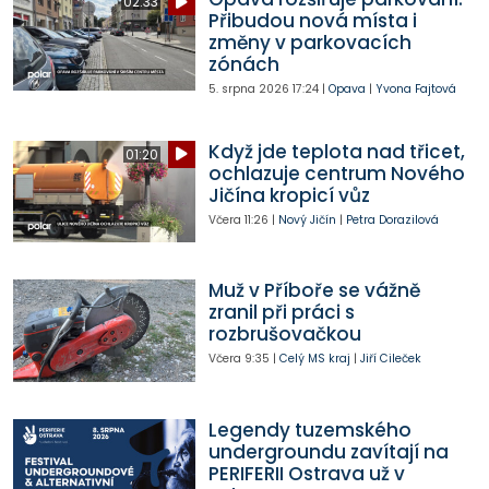
02:33
Přibudou nová místa i
změny v parkovacích
zónách
5. srpna 2026
17:24
|
Opava
|
Yvona Fajtová
Když jde teplota nad třicet,
01:20
ochlazuje centrum Nového
Jičína kropicí vůz
Včera
11:26
|
Nový Jičín
|
Petra Dorazilová
Muž v Příboře se vážně
zranil při práci s
rozbrušovačkou
Včera
9:35
|
Celý MS kraj
|
Jiří Cileček
Legendy tuzemského
undergroundu zavítají na
PERIFERII Ostrava už v