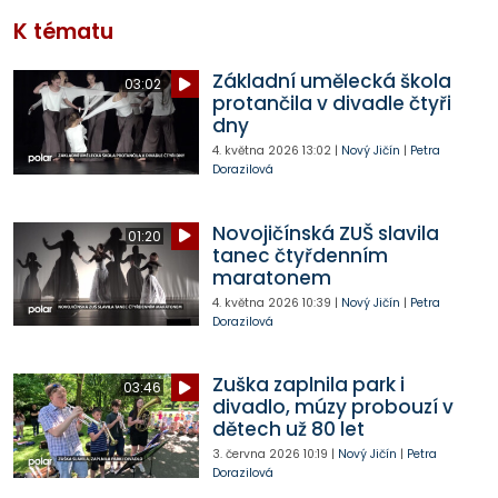
K tématu
Základní umělecká škola
03:02
protančila v divadle čtyři
dny
4. května 2026
13:02
|
Nový Jičín
|
Petra
Dorazilová
Novojičínská ZUŠ slavila
01:20
tanec čtyřdenním
maratonem
4. května 2026
10:39
|
Nový Jičín
|
Petra
Dorazilová
Zuška zaplnila park i
03:46
divadlo, múzy probouzí v
dětech už 80 let
3. června 2026
10:19
|
Nový Jičín
|
Petra
Dorazilová