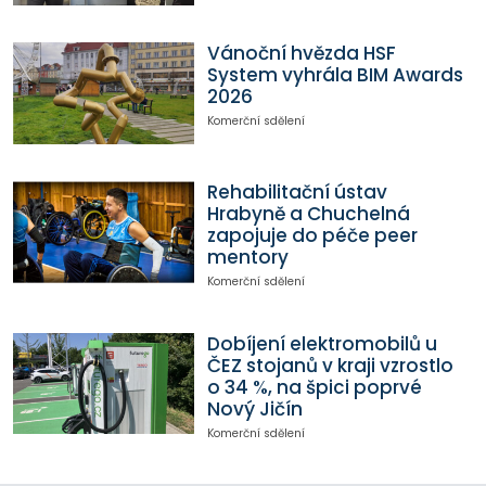
Vánoční hvězda HSF
System vyhrála BIM Awards
2026
Komerční sdělení
Rehabilitační ústav
Hrabyně a Chuchelná
zapojuje do péče peer
mentory
Komerční sdělení
Dobíjení elektromobilů u
ČEZ stojanů v kraji vzrostlo
o 34 %, na špici poprvé
Nový Jičín
Komerční sdělení