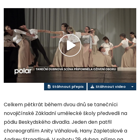
Přehrát
video
Stáhnout přepis
Stáhnout video
Celkem pětkrát během dvou dnů se tanečníci
novojičínské Základní umělecké školy předvedli na
pódiu Beskydského divadla. Jeden den patřil
choreografiím Anity Váhalové, Hany Zapletalové a
Andrey Strnadlové. V sobotu 29. dubna, přímo na