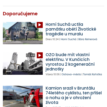
Doporučujeme
Horní Suchá uctila
01:37
památku obětí Životické
tragédie u muralu
Dnes
10:24
|
Horní Suchá
|
Bára Kelnerová
OZO bude mít vlastní
02:44
elektřinu. V Kunčicích
vyrostou 2 kogenerační
jednotky
Včera
10:06
|
Ostrava-město
|
Tomáš Kořistka
Kamion srazil v Bruntálu
74letého cyklistu, ten přišel
o nohu a je v ohrožení
života