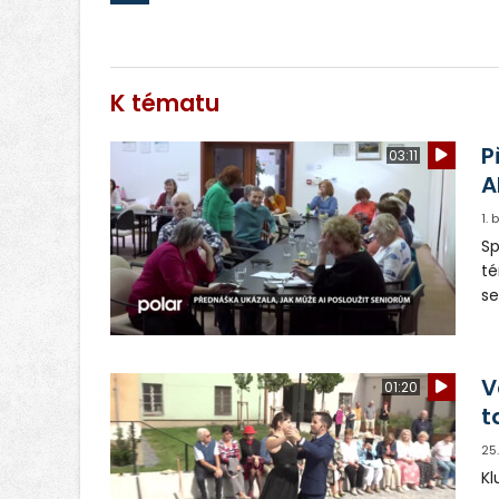
K tématu
P
03:11
A
1.
Sp
té
se
d
V
01:20
t
25
Kl