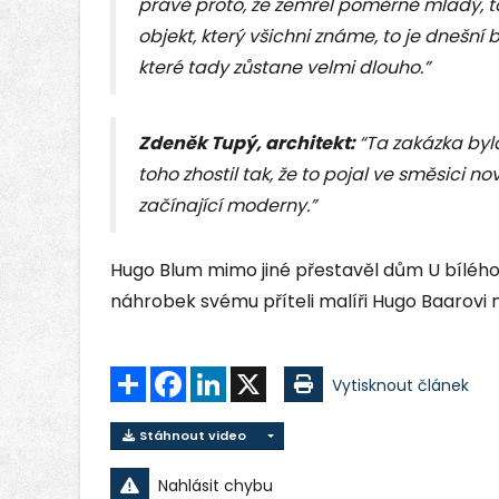
právě proto, že zemřel poměrně mladý, toh
objekt, který všichni známe, to je dnešní 
které tady zůstane velmi dlouho.”
Zdeněk Tupý, architekt:
“Ta zakázka byl
toho zhostil tak, že to pojal ve směsici 
začínající moderny.”
Hugo Blum mimo jiné přestavěl dům U bílého
náhrobek svému příteli malíři Hugo Baarovi 
Sdílet
Facebook
LinkedIn
X
Vytisknout článek
Stáhnout video
Nahlásit chybu