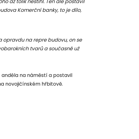
o až tolik nestihl. Ten ale postavil
budova Komerční banky, to je dílo,
a opravdu na repre budovu, on se
novobarokních tvarů a současně už
 anděla na náměstí a postavil
na novojičínském hřbitově.