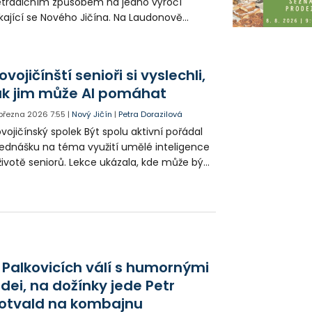
tradičním způsobem na jedno výročí
kající se Nového Jičína. Na Laudonově
dvoří uspořádal happening, který
ipomněl vystoupení Johanna Strausse na
ejším plese před 180 lety.
ovojičínští senioři si vyslechli,
ak jim může AI pomáhat
 března 2026
7:55
|
Nový Jičín
|
Petra Dorazilová
vojičínský spolek Být spolu aktivní pořádal
ednášku na téma využití umělé inteligence
životě seniorů. Lekce ukázala, kde může být
I dobrým pomocníkem.
 Palkovicích válí s humornými
idei, na dožínky jede Petr
otvald na kombajnu