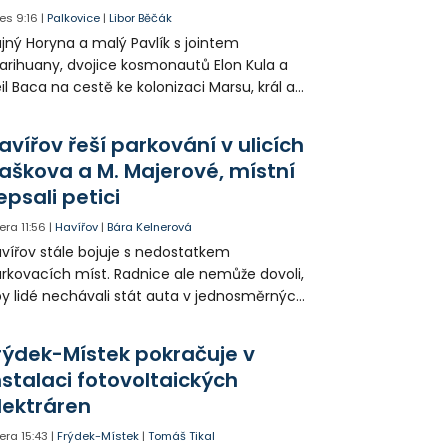
es
9:16
|
Palkovice
|
Libor Běčák
jný Horyna a malý Pavlík s jointem
rihuany, dvojice kosmonautů Elon Kula a
il Baca na cestě ke kolonizaci Marsu, král a
šek a mnoho dalších postav už při
opagaci Palkovic ztvárnili starosta Radim
avířov řeší parkování v ulicích
ča a místostarosta David Kula.
aškova a M. Majerové, místní
epsali petici
era
11:56
|
Havířov
|
Bára Kelnerová
vířov stále bojuje s nedostatkem
rkovacích míst. Radnice ale nemůže dovoli,
y lidé nechávali stát auta v jednosměrných
icích, kde nezbývá místo pro průjezd IZS.
tuace se teď řeší v jednom vnitrobloku, kde
rýdek-Místek pokračuje v
 někteří obyvatelé rozhodli sepsat petici.
nstalaci fotovoltaických
lektráren
era
15:43
|
Frýdek-Místek
|
Tomáš Tikal