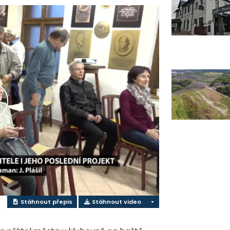
řehrát
ideo
Stáhnout přepis
Stáhnout video