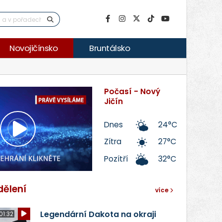
Novojičínsko
Bruntálsko
Počasí - Nový
Jičín
Dnes
24°C
Přehrát
Zítra
27°C
Pozítří
32°C
video
dělení
více
Legendární Dakota na okraji
01:32