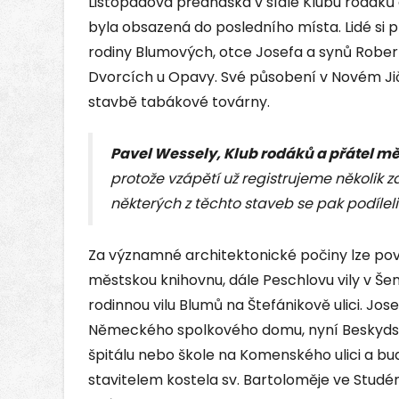
Listopadová přednáška v sídle Klubu rodáků
byla obsazená do posledního místa. Lidé si p
rodiny Blumových, otce Josefa a synů Robert
Dvorcích u Opavy. Své působení v Novém Jič
stavbě tabákové továrny.
Pavel Wessely, Klub rodáků a přátel mě
protože vzápětí už registrujeme několik
některých z těchto staveb se pak podíleli 
Za významné architektonické počiny lze pov
městskou knihovnu, dále Peschlovu vily v Še
rodinnou vilu Blumů na Štefánikově ulici. Jos
Německého spolkového domu, nyní Beskydské
špitálu nebo škole na Komenského ulici a bud
stavitelem kostela sv. Bartoloměje ve Studé