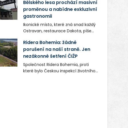
Bělského lesa prochází masivní
proměnou a nabídne exkluzivní
gastronomii
Ikonické místo, které zná snad každý
Ostravan, restaurace Dakota, píše
novou kapitolu. Silná mateřská
Ridera Bohemia: žádné
společnost Dang Investment Group
porušení na naší straně. Jen
s.r.o. investuje do projektu přes 50
nezákonné šetření ČIŽP
milionů korun. Cílem je přinést
Ostravě dva špičkové gastronomické
Společnost Ridera Bohemia, proti
koncepty, které v regionu dosud
které bylo Českou inspekcí životního
chyběly, luxusní středomořskou
prostředí (ČIŽP) čtyři roky vedeno
kuchyni a autentickou asijskou
vykonstruované řízení, při realizaci
gastronomii.
OVS na heřmanické haldě
postupovala v souladu se zákonem a
zadáním státního podniku DIAMO a v
této souvislosti nelze hovořit o
žádném odpadu. Ridera od počátku
označovala řízení ČIŽP za nezákonné
a domáhala se práva na spravedlivý