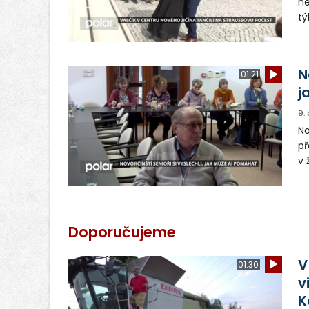
ne
tý
ná
př
zd
N
01:21
j
9.
No
př
v 
A
Doporučujeme
V
01:30
v
K