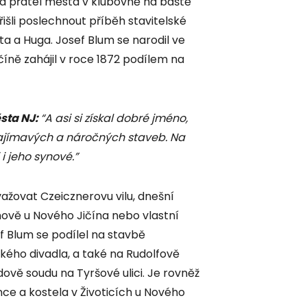
 a přátel města v klubovně na baště
řišli poslechnout příběh stavitelské
a a Huga. Josef Blum se narodil ve
íně zahájil v roce 1872 podílem na
sta NJ:
“A asi si získal dobré jméno,
 zajímavých a náročných staveb. Na
i jeho synové.”
ažovat Czeicznerovu vilu, dnešní
nově u Nového Jičína nebo vlastní
ef Blum se podílel na stavbě
ho divadla, a také na Rudolfově
ově soudu na Tyršové ulici. Je rovněž
nce a kostela v Životicích u Nového