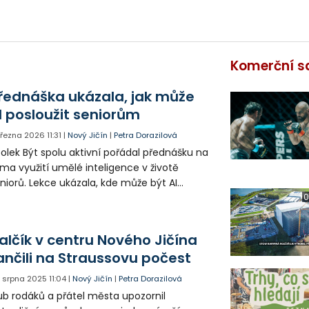
Komerční s
řednáška ukázala, jak může
I posloužit seniorům
 března 2026
11:31
|
Nový Jičín
|
Petra Dorazilová
olek Být spolu aktivní pořádal přednášku na
ma využití umělé inteligence v životě
niorů. Lekce ukázala, kde může být AI
obrým pomocníkem.
0
alčík v centru Nového Jičína
ančili na Straussovu počest
. srpna 2025
11:04
|
Nový Jičín
|
Petra Dorazilová
ub rodáků a přátel města upozornil