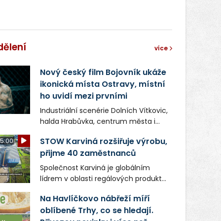
dělení
více
Nový český film Bojovník ukáže
ikonická místa Ostravy, místní
ho uvidí mezi prvními
Industriální scenérie Dolních Vítkovic,
halda Hrabůvka, centrum města i
další ikonická místa Ostravy se objeví
STOW Karviná rozšiřuje výrobu,
5:00
v novém filmu Bojovník, který vstoupí
přijme 40 zaměstnanců
do kin už 13. srpna. Režiséři Vojtěch
Frič a Tomáš Dianiška si
Společnost Karviná je globálním
moravskoslezskou metropoli
lídrem v oblasti regálových produktů
nevybrali náhodou – její syrová
a systémů, stabilním
atmosféra se stala přirozenou
Na Havlíčkovo nábřeží míří
zaměstnavatelem na Karvinsku a
součástí příběhu bývalého
oblíbené Trhy, co se hledají.
firmou s obrovským potenciálem.
boxerského šampiona Hoffa (Milan