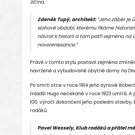
Jičína.
Zdeněk Tupý, architekt:
“Jeho záběr je 
slohové období, kterému říkáme histori
návrat k historii a tam patří zejména n
novorenesance.”
Právě v tomto stylu postavil zejména zmíněné 
navržené a vybudované obytné domy na Divad
Po smrti otce v roce 1914 jeho synové Robert 
mladší Hugo nečekaně v roce 1923 umírá. A p
100. výročí dokončení jeho poslední stavby, 
rodáků.
Pavel Wessely, Klub rodáků a přátel mě