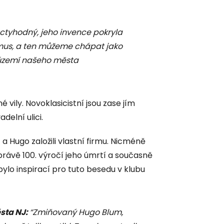
úctyhodný, jeho invence pokryla
smus, a ten můžeme chápat jako
a území našeho města
vily. Novoklasicistní jsou zase jím
elní ulici.
a Hugo založili vlastní firmu. Nicméně
rávě 100. výročí jeho úmrtí a současně
bylo inspirací pro tuto besedu v klubu
sta NJ:
“Zmiňovaný Hugo Blum,