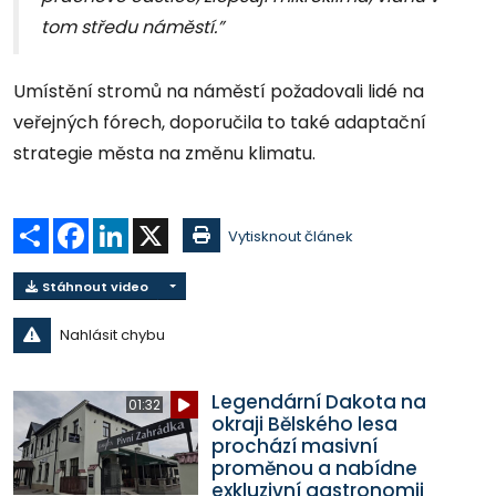
tom středu náměstí.”
Umístění stromů na náměstí požadovali lidé na
veřejných fórech, doporučila to také adaptační
strategie města na změnu klimatu.
Sdílet
Facebook
LinkedIn
X
Vytisknout článek
Stáhnout video
Nahlásit chybu
Legendární Dakota na
01:32
okraji Bělského lesa
prochází masivní
proměnou a nabídne
exkluzivní gastronomii