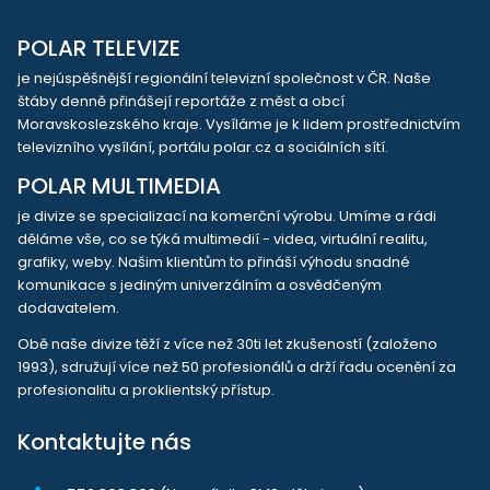
POLAR TELEVIZE
je nejúspěšnější regionální televizní společnost v ČR. Naše
štáby denně přinášejí reportáže z měst a obcí
Moravskoslezského kraje. Vysíláme je k lidem prostřednictvím
televizního vysílání, portálu polar.cz a sociálních sítí.
POLAR MULTIMEDIA
je divize se specializací na komerční výrobu. Umíme a rádi
děláme vše, co se týká multimedií - videa, virtuální realitu,
grafiky, weby. Našim klientům to přináší výhodu snadné
komunikace s jediným univerzálním a osvědčeným
dodavatelem.
Obě naše divize těží z více než 30ti let zkušeností (založeno
1993), sdružují více než 50 profesionálů a drží řadu ocenění za
profesionalitu a proklientský přístup.
Kontaktujte nás