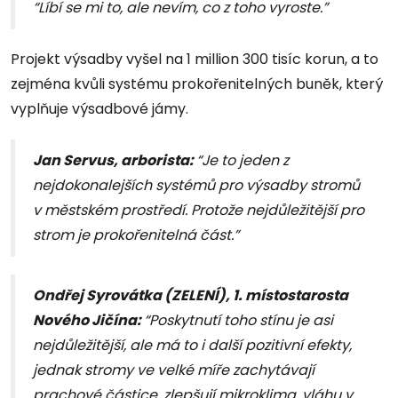
“Líbí se mi to, ale nevím, co z toho vyroste.”
Projekt výsadby vyšel na 1 million 300 tisíc korun, a to
zejména kvůli systému prokořenitelných buněk, který
vyplňuje výsadbové jámy.
Jan Servus, arborista:
“Je to jeden z
nejdokonalejších systémů pro výsadby stromů
v městském prostředí. Protože nejdůležitější pro
strom je prokořenitelná část.”
Ondřej Syrovátka (ZELENÍ), 1. místostarosta
Nového Jičína:
“Poskytnutí toho stínu je asi
nejdůležitější, ale má to i další pozitivní efekty,
jednak stromy ve velké míře zachytávají
prachové částice, zlepšují mikroklima, vláhu v