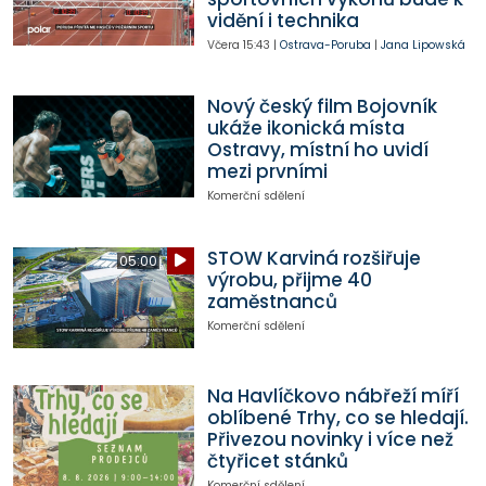
vidění i technika
Včera
15:43
|
Ostrava-Poruba
|
Jana Lipowská
Nový český film Bojovník
ukáže ikonická místa
Ostravy, místní ho uvidí
mezi prvními
Komerční sdělení
STOW Karviná rozšiřuje
05:00
výrobu, přijme 40
zaměstnanců
Komerční sdělení
Na Havlíčkovo nábřeží míří
oblíbené Trhy, co se hledají.
Přivezou novinky i více než
čtyřicet stánků
Komerční sdělení