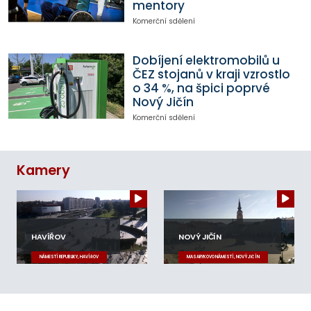
mentory
Komerční sdělení
Dobíjení elektromobilů u
ČEZ stojanů v kraji vzrostlo
o 34 %, na špici poprvé
Nový Jičín
Komerční sdělení
Kamery
HAVÍŘOV
NOVÝ JIČÍN
NÁMĚSTÍ REPUBLIKY, HAVÍŘOV
MASARYKOVO NÁMĚSTÍ, NOVÝ JIČÍN