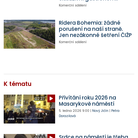
Komerční sdělení
Ridera Bohemia: žádné
porušení na naší straně.
Jen nezákonné šetření ČIŽP
Komerční sdělení
K tématu
Přivítání roku 2026 na
02:27
Masarykově náměstí
5. ledna 2026
9:00
|
Nový Jičín
|
Petra
Dorazilová
Srdce na náměstí je třeba
02:53