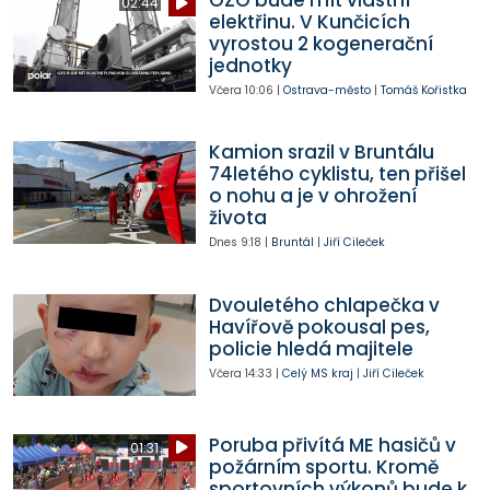
OZO bude mít vlastní
02:44
elektřinu. V Kunčicích
vyrostou 2 kogenerační
jednotky
Včera
10:06
|
Ostrava-město
|
Tomáš Kořistka
Kamion srazil v Bruntálu
74letého cyklistu, ten přišel
o nohu a je v ohrožení
života
Dnes
9:18
|
Bruntál
|
Jiří Cileček
Dvouletého chlapečka v
Havířově pokousal pes,
policie hledá majitele
Včera
14:33
|
Celý MS kraj
|
Jiří Cileček
Poruba přivítá ME hasičů v
01:31
požárním sportu. Kromě
sportovních výkonů bude k