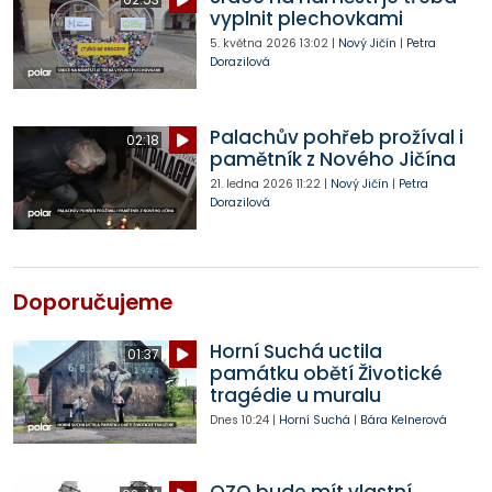
vyplnit plechovkami
5. května 2026
13:02
|
Nový Jičín
|
Petra
Dorazilová
Palachův pohřeb prožíval i
02:18
pamětník z Nového Jičína
21. ledna 2026
11:22
|
Nový Jičín
|
Petra
Dorazilová
Doporučujeme
Horní Suchá uctila
01:37
památku obětí Životické
tragédie u muralu
Dnes
10:24
|
Horní Suchá
|
Bára Kelnerová