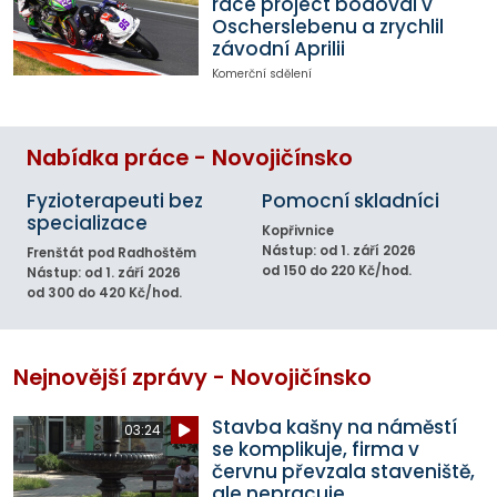
race project bodoval v
Oscherslebenu a zrychlil
závodní Aprilii
Komerční sdělení
Nabídka práce - Novojičínsko
Fyzioterapeuti bez
Pomocní skladníci
specializace
Kopřivnice
Nástup: od 1. září 2026
Frenštát pod Radhoštěm
od 150 do 220 Kč/hod.
Nástup: od 1. září 2026
od 300 do 420 Kč/hod.
Nejnovější zprávy - Novojičínsko
Stavba kašny na náměstí
03:24
se komplikuje, firma v
červnu převzala staveniště,
ale nepracuje