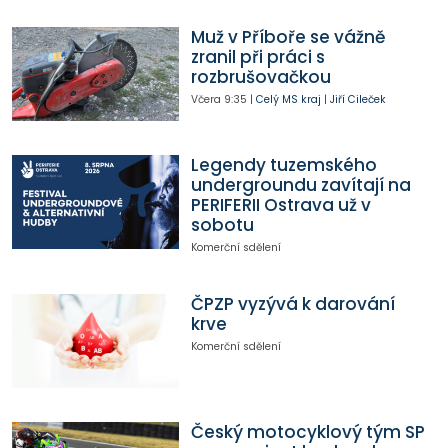
Muž v Příboře se vážně
zranil při práci s
rozbrušovačkou
Včera
9:35
|
Celý MS kraj
|
Jiří Cileček
Legendy tuzemského
undergroundu zavítají na
PERIFERII Ostrava už v
sobotu
Komerční sdělení
ČPZP vyzývá k darování
krve
Komerční sdělení
Český motocyklový tým SP