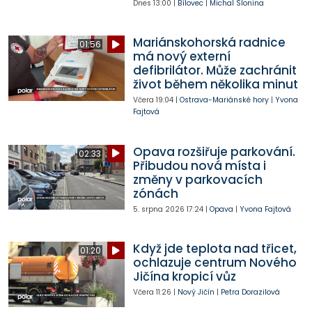
Dnes
13:00
|
Bílovec
|
Michal Slonina
Mariánskohorská radnice
01:56
má nový externí
defibrilátor. Může zachránit
život během několika minut
Včera
19:04
|
Ostrava-Mariánské hory
|
Yvona
Fajtová
Opava rozšiřuje parkování.
02:33
Přibudou nová místa i
změny v parkovacích
zónách
5. srpna 2026
17:24
|
Opava
|
Yvona Fajtová
Když jde teplota nad třicet,
01:20
ochlazuje centrum Nového
Jičína kropicí vůz
Včera
11:26
|
Nový Jičín
|
Petra Dorazilová