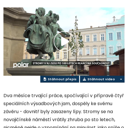
Přehrát
video
Stáhnout přepis
Stáhnout video
Dva měsíce trvající práce, spočívající v přípravě čtyř
speciálních výsadbových jam, dospěly ke svému
závěru - dovnitř byly zasazeny lípy. Stromy se na
novojičínské náměstí vrátily zhruba po sto letech,
nicméně nejde o vzpomínání na minulost, jako spíše o