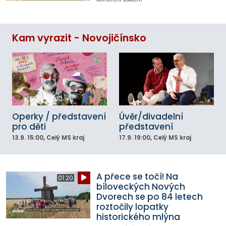
Kam vyrazit - Novojičínsko
Operky / představení
Úvěr/divadelní
pro děti
představení
13.9.
15:00
, Celý MS kraj
17.9.
19:00
, Celý MS kraj
A přece se točí! Na
01:20
bíloveckých Nových
Dvorech se po 84 letech
roztočily lopatky
historického mlýna