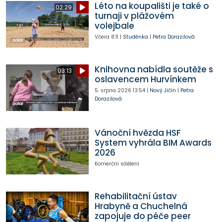
Léto na koupališti je také o
02:29
turnaji v plážovém
volejbale
Včera
8:11
|
Studénka
|
Petra Dorazilová
Knihovna nabídla soutěže s
03:13
oslavencem Hurvínkem
5. srpna 2026
13:54
|
Nový Jičín
|
Petra
Dorazilová
Vánoční hvězda HSF
System vyhrála BIM Awards
2026
Komerční sdělení
Rehabilitační ústav
Hrabyně a Chuchelná
zapojuje do péče peer