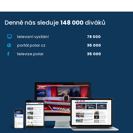
Denně nás sleduje
148 000
diváků
televizní vysílání
78 000
portál polar.cz
35 000
televize.polar
35 000