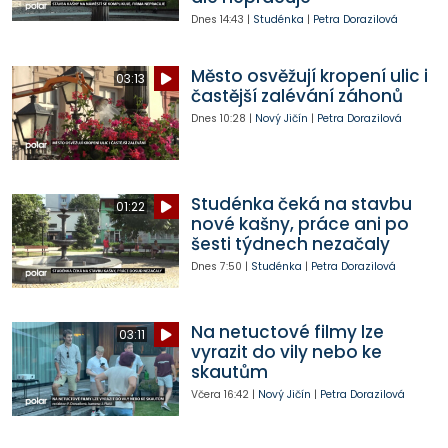
Dnes
14:43
|
Studénka
|
Petra Dorazilová
Město osvěžují kropení ulic i
03:13
častější zalévání záhonů
Dnes
10:28
|
Nový Jičín
|
Petra Dorazilová
Studénka čeká na stavbu
01:22
nové kašny, práce ani po
šesti týdnech nezačaly
Dnes
7:50
|
Studénka
|
Petra Dorazilová
Na netuctové filmy lze
03:11
vyrazit do vily nebo ke
skautům
Včera
16:42
|
Nový Jičín
|
Petra Dorazilová