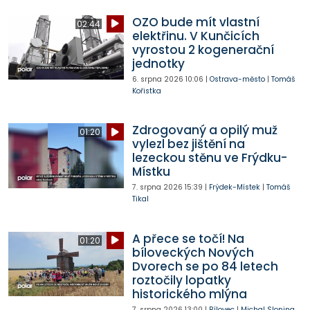
OZO bude mít vlastní
02:44
elektřinu. V Kunčicích
vyrostou 2 kogenerační
jednotky
6. srpna 2026
10:06
|
Ostrava-město
|
Tomáš
Kořistka
Zdrogovaný a opilý muž
01:20
vylezl bez jištění na
lezeckou stěnu ve Frýdku-
Místku
7. srpna 2026
15:39
|
Frýdek-Místek
|
Tomáš
Tikal
A přece se točí! Na
01:20
bíloveckých Nových
Dvorech se po 84 letech
roztočily lopatky
historického mlýna
7. srpna 2026
13:00
|
Bílovec
|
Michal Slonina