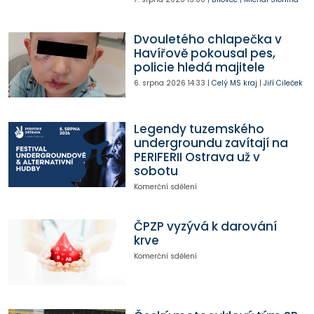
Dvouletého chlapečka v
Havířově pokousal pes,
policie hledá majitele
6. srpna 2026
14:33
|
Celý MS kraj
|
Jiří Cileček
Legendy tuzemského
undergroundu zavítají na
PERIFERII Ostrava už v
sobotu
Komerční sdělení
ČPZP vyzývá k darování
krve
Komerční sdělení