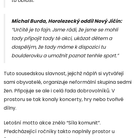
tu oblast.”
Michal Burda, Horolezecký oddíl Nový Jičín:
“Určitě je to fajn. Jsme rádi, že jsme se mohli
tady připojit tady té akci, ukázat dětem a
dospělým, že tady máme k dispozici tu
boulderovku a umožnit poznat tenhle sport.”
Tuto sousedskou slavnost, jejichž náplň si vytvářejí
sami obyvatelé, organizuje neformální skupina sedmi
žen. Připojuje se ale i celá řada dobrovolníků. V
prostoru se tak konaly koncerty, hry nebo tvořivé
dílny.
Letošní motto akce znělo “Síla komunit”.
Předcházející ročníky takto naplnily prostor u