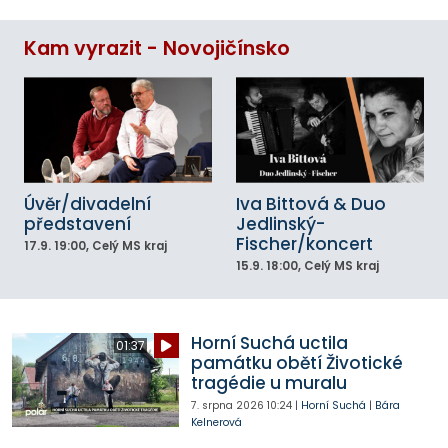
Kam vyrazit - Novojičínsko
Úvěr/divadelní
Iva Bittová & Duo
představení
Jedlinský-
Fischer/koncert
17.9.
19:00
, Celý MS kraj
15.9.
18:00
, Celý MS kraj
Horní Suchá uctila
01:37
památku obětí Životické
tragédie u muralu
7. srpna 2026
10:24
|
Horní Suchá
|
Bára
Kelnerová