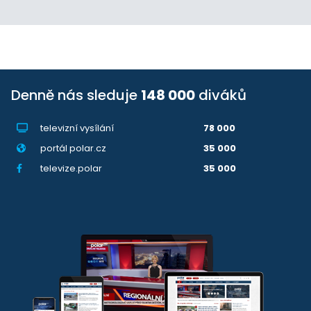
Denně nás sleduje
148 000
diváků
televizní vysílání
78 000
portál polar.cz
35 000
televize.polar
35 000