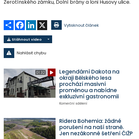
Žerotínského zámku, Dolní brány a loni Husovy ulice.
Sdílet
Facebook
LinkedIn
X
Vytisknout článek
Stáhnout video
Nahlásit chybu
Legendární Dakota na
01:32
okraji Bělského lesa
prochází masivní
proměnou a nabídne
exkluzivní gastronomii
Komerční sdělení
Ridera Bohemia: žádné
porušení na naší straně.
Jen nezákonné šetření ČIŽP