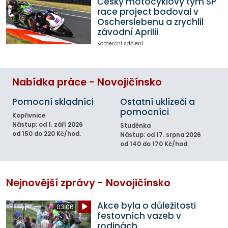
Český motocyklový tým SP
race project bodoval v
Oscherslebenu a zrychlil
závodní Aprilii
Komerční sdělení
Nabídka práce - Novojičínsko
Pomocní skladníci
Ostatní uklízeči a
pomocníci
Kopřivnice
Nástup: od 1. září 2026
Studénka
od 150 do 220 Kč/hod.
Nástup: od 17. srpna 2026
od 140 do 170 Kč/hod.
Nejnovější zprávy - Novojičínsko
Akce byla o důležitosti
03:06
festovních vazeb v
rodinách