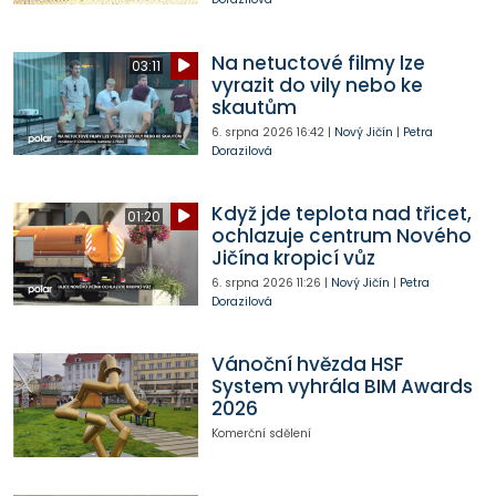
Na netuctové filmy lze
03:11
vyrazit do vily nebo ke
skautům
6. srpna 2026
16:42
|
Nový Jičín
|
Petra
Dorazilová
Když jde teplota nad třicet,
01:20
ochlazuje centrum Nového
Jičína kropicí vůz
6. srpna 2026
11:26
|
Nový Jičín
|
Petra
Dorazilová
Vánoční hvězda HSF
System vyhrála BIM Awards
2026
Komerční sdělení