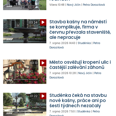
Včera
10:48
|
Nový Jičín
|
Petra Dorazilová
Stavba kašny na náměstí
03:24
se komplikuje, firma v
červnu převzala staveniště,
ale nepracuje
7. srpna 2026
14:43
|
Studénka
|
Petra
Dorazilová
Město osvěžují kropení ulic i
03:13
častější zalévání záhonů
7. srpna 2026
10:28
|
Nový Jičín
|
Petra
Dorazilová
Studénka čeká na stavbu
01:22
nové kašny, práce ani po
šesti týdnech nezačaly
7. srpna 2026
7:50
|
Studénka
|
Petra
Dorazilová