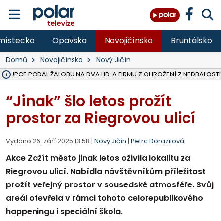
místecko
Opavsko
Novojičínsko
Bruntálsko
Domů
Novojičínsko
Nový Jičín
ÁSTUPCE PODAL ŽALOBU NA DVA LIDI A FIRMU Z OHROŽENÍ Z NEDBALOSTI
NA SLEZSKÉ HARTĚ PŘIBYLO SINIC, VODA MÁ HORŠÍ KVALITU, HYGIENI
NA BÍLOVECKÝCH NOVÝCH DVORECH SE PO 84 LETECH ROZTOČILY L
KARVINSKÉ MOŘE ZÍSKÁ NOVÉ GASTRO ZÁZEMÍ S VYHLÍDKOVOU TER
REKONSTRUKCE MATEŘSKÉ ŠKOLY V CHLEBIČOVĚ MÍŘÍ DO FINÁLE, VÍ
CYKLISTU (74) SRAZIL V BRUNTÁLU KAMION, JE V OHROŽENÍ ŽIVOTA,
POLICIE HLEDÁ PŘÍPADNÉ SVĚDKY, KTEŘÍ POMŮŽOU OBJASNIT PRŮ
MS KRAJ DOKONČIL OPRAVU SILNICE MEZI VRBNEM A HEŘMANOVICEM
SMVAK NABÍZÍ V DOBĚ SUCHA VODU OBCÍM A FIRMÁM, CISTERNY JE
F-M POKRAČUJE V INSTALACI FOTOVOLTAICKÝCH ELEKTRÁREN, REP
SENIOR AKADEMIE V OPAVĚ ZAHÁJILA DALŠÍ BĚH, REPORTÁŽ NA POL
PLANETÁRIUM V OSTRAVĚ CHYSTÁ POZOROVÁNÍ ČÁSTEČNÉHO ZATMĚ
OPRAVA ULIC V HAVÍŘOVĚ UKONČÍ NELEGÁLNÍ PARKOVÁNÍ VE VNI
V HAVÍŘOVĚ SE TĚŽCE ZRANIL MOTORKÁŘ PO SRÁŽCE S AUTEM, INF
TRAGICKÁ SRÁŽKA VLAKU S KAMIONEM V DOLNÍ LUTYNI Z LEDNA 
“Jinak” šlo letos prožít
prostor za Riegrovou ulicí
Vydáno 26. září 2025 13:58 |
Nový Jičín
|
Petra Dorazilová
Akce Zažít město jinak letos oživila lokalitu za
Riegrovou ulicí. Nabídla návštěvníkům příležitost
prožít veřejný prostor v sousedské atmosféře. Svůj
areál otevřela v rámci tohoto celorepublikového
happeningu i speciální škola.