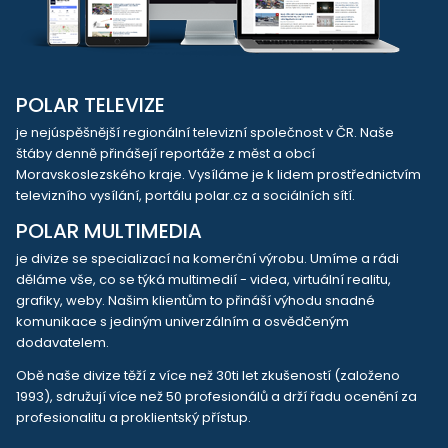
POLAR TELEVIZE
je nejúspěšnější regionální televizní společnost v ČR. Naše
štáby denně přinášejí reportáže z měst a obcí
Moravskoslezského kraje. Vysíláme je k lidem prostřednictvím
televizního vysílání, portálu polar.cz a sociálních sítí.
POLAR MULTIMEDIA
je divize se specializací na komerční výrobu. Umíme a rádi
děláme vše, co se týká multimedií - videa, virtuální realitu,
grafiky, weby. Našim klientům to přináší výhodu snadné
komunikace s jediným univerzálním a osvědčeným
dodavatelem.
Obě naše divize těží z více než 30ti let zkušeností (založeno
1993), sdružují více než 50 profesionálů a drží řadu ocenění za
profesionalitu a proklientský přístup.