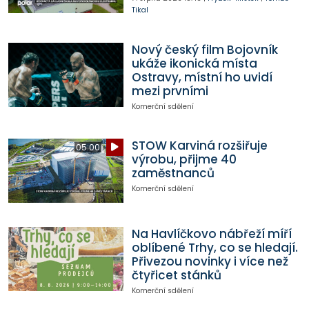
Tikal
Nový český film Bojovník
ukáže ikonická místa
Ostravy, místní ho uvidí
mezi prvními
Komerční sdělení
STOW Karviná rozšiřuje
05:00
výrobu, přijme 40
zaměstnanců
Komerční sdělení
Na Havlíčkovo nábřeží míří
oblíbené Trhy, co se hledají.
Přivezou novinky i více než
čtyřicet stánků
Komerční sdělení