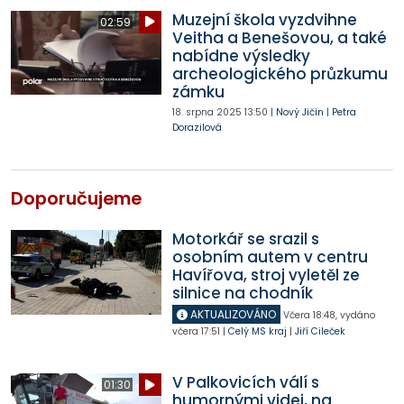
Muzejní škola vyzdvihne
02:59
Veitha a Benešovou, a také
nabídne výsledky
archeologického průzkumu
zámku
18. srpna 2025
13:50
|
Nový Jičín
|
Petra
Dorazilová
Doporučujeme
Motorkář se srazil s
osobním autem v centru
Havířova, stroj vyletěl ze
silnice na chodník
AKTUALIZOVÁNO
Včera
18:48
,
vydáno
včera
17:51
|
Celý MS kraj
|
Jiří Cileček
V Palkovicích válí s
01:30
humornými videi, na