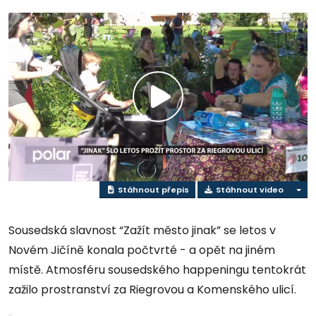
Přehrát
video
Stáhnout přepis
Stáhnout video
Sousedská slavnost “Zažít město jinak” se letos v
Novém Jičíně konala počtvrté - a opět na jiném
místě. Atmosféru sousedského happeningu tentokrát
zažilo prostranství za Riegrovou a Komenského ulicí.