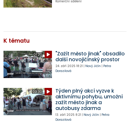
Komerční sdělení
K tématu
"Zažít město jinak" obsadilo
01:20
další novojičínský prostor
24. září 2025
18:21
|
Nový Jičín
|
Petra
Dorazilová
Týden plný akcí vyzve k
03:30
aktivnímu pohybu, umožní
zažít město jinak a
autobusy zdarma
13. září 2025
8:21
|
Nový Jičín
|
Petra
Dorazilová