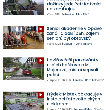
dožínky jede Petr Kotvald
na kombajnu
Včera
9:16
|
Palkovice
|
Libor Běčák
Senior akademie v Opavě
02:50
zahájila další běh. Zájem
seniorů byl obrovský
Včera
10:28
|
Opava
|
Yvona Fajtová
Havířov řeší parkování v
02:38
ulicích Haškova a M.
Majerové, místní sepsali
petici
7. srpna 2026
11:56
|
Havířov
|
Bára Kelnerová
Frýdek-Místek pokračuje v
02:53
instalaci fotovoltaických
elektráren
7. srpna 2026
15:43
|
Frýdek-Místek
|
Tomáš