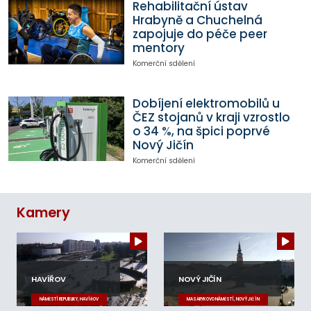
Rehabilitační ústav
Hrabyně a Chuchelná
zapojuje do péče peer
mentory
Komerční sdělení
Dobíjení elektromobilů u
ČEZ stojanů v kraji vzrostlo
o 34 %, na špici poprvé
Nový Jičín
Komerční sdělení
Kamery
HAVÍŘOV
NOVÝ JIČÍN
NÁMĚSTÍ REPUBLIKY, HAVÍŘOV
MASARYKOVO NÁMĚSTÍ, NOVÝ JIČÍN