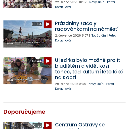
22. srpna 2025
10:02
|
Nový Jičín
|
Petra
Dorazilová
Prázdniny začaly
03:34
radovánkami na náměstí
2. července 2026
8:07
|
Nový Jičín
|
Petra
Dorazilová
U jezírka bylo možné projít
03:44
bludištěm a vidět kozí
tanec, teď kulturní léto láká
na Kaczi
20. srpna 2025
8:38
|
Nový Jičín
|
Petra
Dorazilová
Doporučujeme
Centrum Ostravy se
01:25