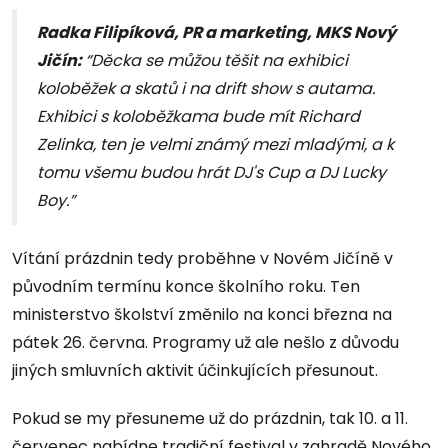
Radka Filipíková, PR a marketing, MKS Nový
Jičín:
“Děcka se můžou těšit na exhibici
koloběžek a skatů i na drift show s autama.
Exhibici s koloběžkama bude mít Richard
Zelinka, ten je velmi známý mezi mladými, a k
tomu všemu budou hrát DJ's Cup a DJ Lucky
Boy.”
Vítání prázdnin tedy proběhne v Novém Jičíně v
původním termínu konce školního roku. Ten
ministerstvo školství změnilo na konci března na
pátek 26. června. Programy už ale nešlo z důvodu
jiných smluvních aktivit účinkujících přesunout.
Pokud se my přesuneme už do prázdnin, tak 10. a 11.
červenec nabídne tradiční festival v zahradě Nového