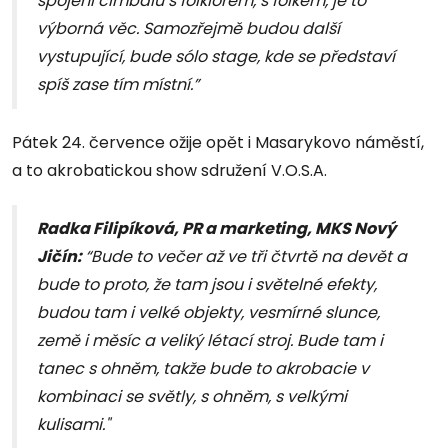
spojení cimbálu s folklorem, s folkem, je to
výborná věc. Samozřejmě budou další
vystupující, bude sólo stage, kde se představí
spíš zase tím místní.”
Pátek 24. července ožije opět i Masarykovo náměstí,
a to akrobatickou show sdružení V.O.S.A.
Radka Filipíková, PR a marketing, MKS Nový
Jičín:
“Bude to večer až ve tři čtvrtě na devět a
bude to proto, že tam jsou i světelné efekty,
budou tam i velké objekty, vesmírné slunce,
země i měsíc a veliký létací stroj. Bude tam i
tanec s ohněm, takže bude to akrobacie v
kombinaci se světly, s ohněm, s velkými
kulisami."