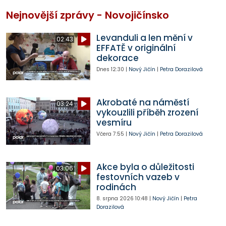
Nejnovější zprávy - Novojičínsko
Levanduli a len mění v
02:43
EFFATĚ v originální
dekorace
Dnes
12:30
|
Nový Jičín
|
Petra Dorazilová
Akrobaté na náměstí
03:24
vykouzlili příběh zrození
vesmíru
Včera
7:55
|
Nový Jičín
|
Petra Dorazilová
Akce byla o důležitosti
03:06
festovních vazeb v
rodinách
8. srpna 2026
10:48
|
Nový Jičín
|
Petra
Dorazilová