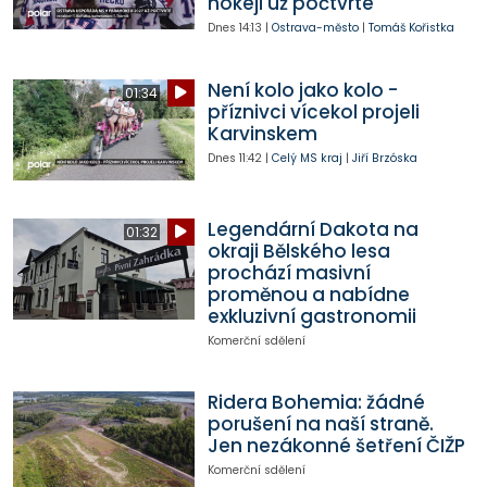
hokeji už počtvrté
Dnes
14:13
|
Ostrava-město
|
Tomáš Kořistka
Není kolo jako kolo -
01:34
příznivci vícekol projeli
Karvinskem
Dnes
11:42
|
Celý MS kraj
|
Jiří Brzóska
Legendární Dakota na
01:32
okraji Bělského lesa
prochází masivní
proměnou a nabídne
exkluzivní gastronomii
Komerční sdělení
Ridera Bohemia: žádné
porušení na naší straně.
Jen nezákonné šetření ČIŽP
Komerční sdělení