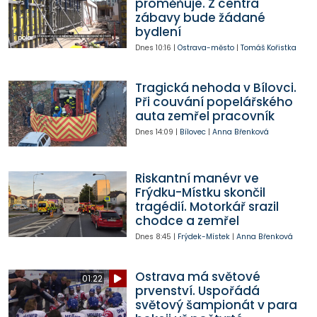
proměňuje. Z centra
zábavy bude žádané
bydlení
Dnes
10:16
|
Ostrava-město
|
Tomáš Kořistka
Tragická nehoda v Bílovci.
Při couvání popelářského
auta zemřel pracovník
Dnes
14:09
|
Bílovec
|
Anna Břenková
Riskantní manévr ve
Frýdku-Místku skončil
tragédií. Motorkář srazil
chodce a zemřel
Dnes
8:45
|
Frýdek-Místek
|
Anna Břenková
Ostrava má světové
01:22
prvenství. Uspořádá
světový šampionát v para