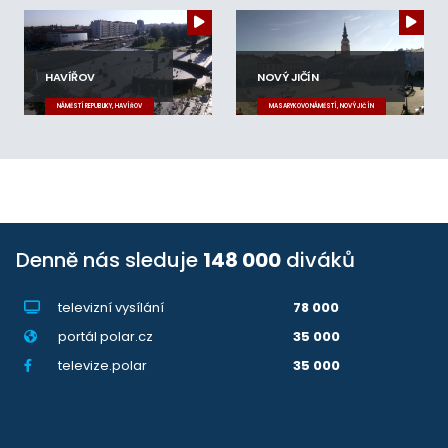
HAVÍŘOV
NOVÝ JIČÍN
NÁMĚSTÍ REPUBLIKY, HAVÍŘOV
MASARYKOVO NÁMĚSTÍ, NOVÝ JIČÍN
Denně nás sleduje
148 000
diváků
televizní vysílání
78 000
portál polar.cz
35 000
televize.polar
35 000