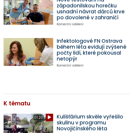
západonilskou horečku
usnadní návrat dárců krve
po dovolené v zahraničí
Komerční sdělení
Infektologové FN Ostrava
během léta evidují zvýšené
počty lidí, které pokousal
netopýr
Komerční sdělení
K tématu
Kulišťárium skvěle vyřešilo
01:20
skulinu v programu
Novojičínského léta