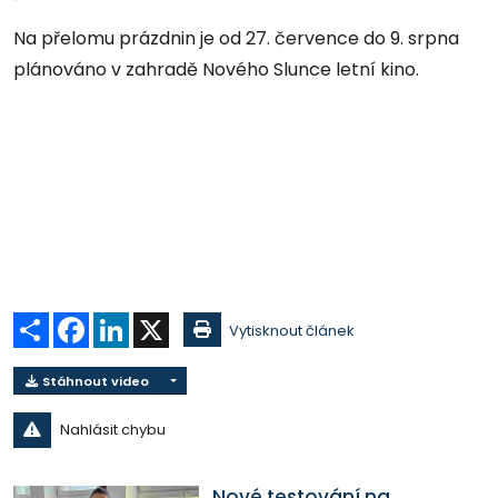
Na přelomu prázdnin je od 27. července do 9. srpna
plánováno v zahradě Nového Slunce letní kino.
Sdílet
Facebook
LinkedIn
X
Vytisknout článek
Stáhnout video
Nahlásit chybu
Nové testování na