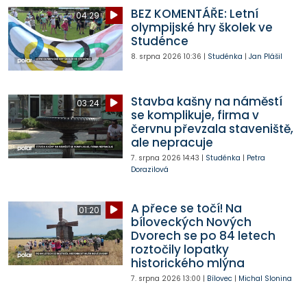
BEZ KOMENTÁŘE: Letní
04:29
olympijské hry školek ve
Studénce
8. srpna 2026
10:36
|
Studénka
|
Jan Plášil
Stavba kašny na náměstí
03:24
se komplikuje, firma v
červnu převzala staveniště,
ale nepracuje
7. srpna 2026
14:43
|
Studénka
|
Petra
Dorazilová
A přece se točí! Na
01:20
bíloveckých Nových
Dvorech se po 84 letech
roztočily lopatky
historického mlýna
7. srpna 2026
13:00
|
Bílovec
|
Michal Slonina