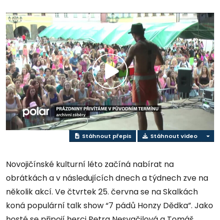
Přehrát
video
Stáhnout přepis
Stáhnout video
Novojičínské kulturní léto začíná nabírat na
obrátkách a v následujících dnech a týdnech zve na
několik akcí. Ve čtvrtek 25. června se na Skalkách
koná populární talk show “7 pádů Honzy Dědka”. Jako
hosté se připojí herci Petra Nesvačilová a Tomáš