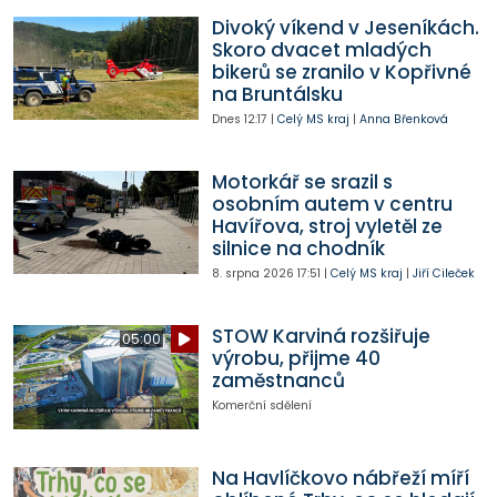
Divoký víkend v Jeseníkách.
Skoro dvacet mladých
bikerů se zranilo v Kopřivné
na Bruntálsku
Dnes
12:17
|
Celý MS kraj
|
Anna Břenková
Motorkář se srazil s
osobním autem v centru
Havířova, stroj vyletěl ze
silnice na chodník
8. srpna 2026
17:51
|
Celý MS kraj
|
Jiří Cileček
STOW Karviná rozšiřuje
05:00
výrobu, přijme 40
zaměstnanců
Komerční sdělení
Na Havlíčkovo nábřeží míří