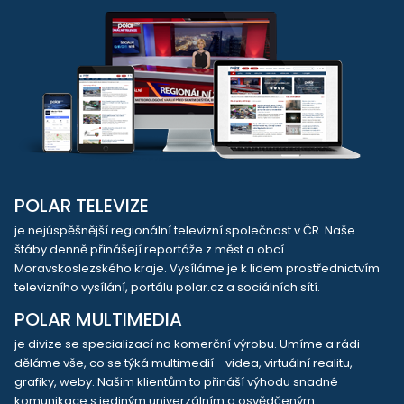
POLAR TELEVIZE
je nejúspěšnější regionální televizní společnost v ČR. Naše
štáby denně přinášejí reportáže z měst a obcí
Moravskoslezského kraje. Vysíláme je k lidem prostřednictvím
televizního vysílání, portálu polar.cz a sociálních sítí.
POLAR MULTIMEDIA
je divize se specializací na komerční výrobu. Umíme a rádi
děláme vše, co se týká multimedií - videa, virtuální realitu,
grafiky, weby. Našim klientům to přináší výhodu snadné
komunikace s jediným univerzálním a osvědčeným