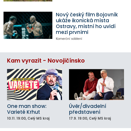
Nový český film Bojovník
ukáže ikonická místa
Ostravy, místní ho uvidí
mezi prvními
Komerční sdělení
Kam vyrazit - Novojičínsko
One man show:
Úvěr/divadelní
Varieté Krhut
představení
10.11.
19:00
, Celý MS kraj
17.9.
19:00
, Celý MS kraj