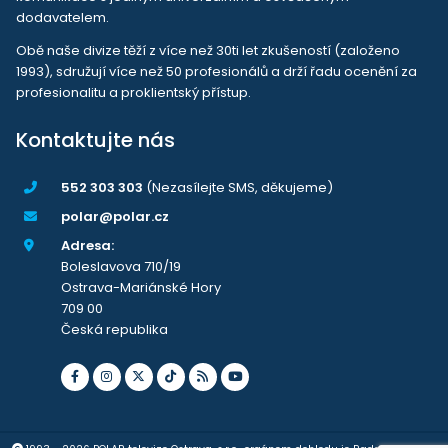
dodavatelem.
Obě naše divize těží z více než 30ti let zkušeností (založeno
1993), sdružují více než 50 profesionálů a drží řadu ocenění za
profesionalitu a proklientský přístup.
Kontaktujte nás
552 303 303
(Nezasílejte SMS, děkujeme)
polar@polar.cz
Adresa:
Boleslavova 710/19
Ostrava-Mariánské Hory
709 00
Česká republika