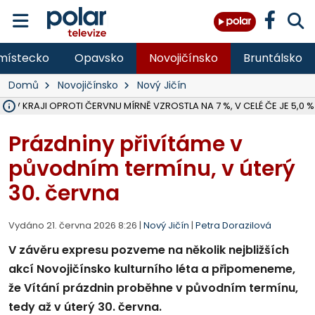
místecko
Opavsko
Novojičínsko
Bruntálsko
Domů
Novojičínsko
Nový Jičín
 V KRAJI OPROTI ČERVNU MÍRNĚ VZROSTLA NA 7 %, V CELÉ ČE JE 5,0 %
MOTORKÁŘ VE F-M BĚHEM PŘEDJÍŽDĚNÍ SRAZIL CHODCE A ZEMŘEL, 
HYGIENICI KONTROLUJÍ V MSK LETNÍ TÁBORY, ZDRAVOTNÍ SITUACE J
NA BÍLOVECKÝCH NOVÝCH DVORECH SE PO 84 LETECH ROZTOČILY L
KARVINSKÉ MOŘE ZÍSKÁ NOVÉ GASTRO ZÁZEMÍ S VYHLÍDKOVOU TER
ZÁCHRANÁŘI ZASAHOVALI O VÍKENDU U DEVÍTI ZRANĚNÝCH BIKERŮ 
KRAJSKÝ SOUD V OSTRAVĚ ŘEŠÍ GANG, KTERÝ OBCHODOVAL S ČE
BORŮVKOVÝ FESTIVAL V ÚVALNĚ ZASKOČIL VELKÝ ZÁJEM NÁVŠTĚVNÍ
MS KRAJ DOKONČIL OPRAVU SILNICE MEZI VRBNEM A HEŘMANOVICEM
ŘSD V RÁMCI UZAVÍRKY SILNICE PŘES MĚSTO ALBRECHTICE OPRAVÍ I M
V BÍLOVCI BOURAL POPELÁŘSKÝ VŮZ PŘI COUVÁNÍ DO SLOUPU, MU
PLANETÁRIUM V OSTRAVĚ CHYSTÁ POZOROVÁNÍ ČÁSTEČNÉHO ZATMĚ
OPRAVA ULIC V HAVÍŘOVĚ UKONČÍ NELEGÁLNÍ PARKOVÁNÍ VE VNI
FC BANÍK OSTRAVA PROHRÁL V HRADCI KRÁLOVÉ 1:2, OD 43. MINUTY 
ÚŘADY PRÁCE V MSK EVIDOVALY V ČERVENCI 54 949 LIDÍ BEZ PR
Prázdniny přivítáme v
původním termínu, v úterý
30. června
Vydáno 21. června 2026 8:26 |
Nový Jičín
|
Petra Dorazilová
V závěru expresu pozveme na několik nejbližších
akcí Novojičínsko kulturního léta a připomeneme,
že Vítání prázdnin proběhne v původním termínu,
tedy až v úterý 30. června.