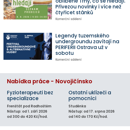
oblíbené Trhy, co se hledají.
Přivezou novinky i více než
čtyřicet stánků
Komerční sdělení
Legendy tuzemského
undergroundu zavítají na
PERIFERII Ostrava už v
sobotu
Komerční sdělení
Nabídka práce - Novojičínsko
Fyzioterapeuti bez
Ostatní uklízeči a
specializace
pomocníci
Frenštát pod Radhoštěm
Studénka
Nástup: od 1. září 2026
Nástup: od 17. srpna 2026
od 300 do 420 Kč/hod.
od 140 do 170 Kč/hod.