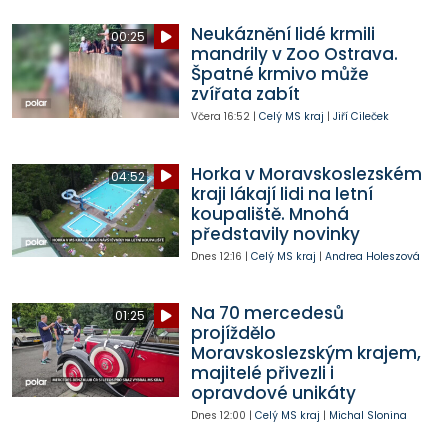
Neukáznění lidé krmili
00:25
mandrily v Zoo Ostrava.
Špatné krmivo může
zvířata zabít
Včera
16:52
|
Celý MS kraj
|
Jiří Cileček
Horka v Moravskoslezském
04:52
kraji lákají lidi na letní
koupaliště. Mnohá
představily novinky
Dnes
12:16
|
Celý MS kraj
|
Andrea Holeszová
Na 70 mercedesů
01:25
projíždělo
Moravskoslezským krajem,
majitelé přivezli i
opravdové unikáty
Dnes
12:00
|
Celý MS kraj
|
Michal Slonina