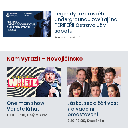
Legendy tuzemského
undergroundu zavítají na
PERIFERII Ostrava už v
sobotu
Komerční sdělení
Kam vyrazit - Novojičínsko
One man show:
Láska, sex a žárlivost
Varieté Krhut
/ divadelní
představení
10.11.
19:00
, Celý MS kraj
9.10.
19:00
, Studénka