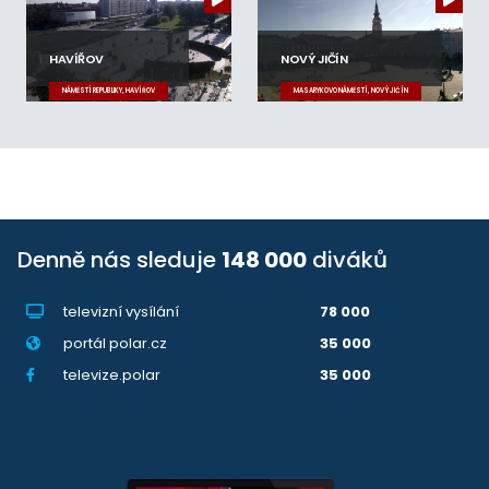
HAVÍŘOV
NOVÝ JIČÍN
NÁMĚSTÍ REPUBLIKY, HAVÍŘOV
MASARYKOVO NÁMĚSTÍ, NOVÝ JIČÍN
Denně nás sleduje
148 000
diváků
televizní vysílání
78 000
portál polar.cz
35 000
televize.polar
35 000