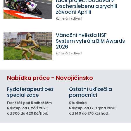
race project bodoval v
Oscherslebenu a zrychlil
závodní Aprilii
Komerční sdělení
Vánoční hvězda HSF
System vyhrála BIM Awards
2026
Komerční sdělení
Nabídka práce - Novojičínsko
Fyzioterapeuti bez
Ostatní uklízeči a
specializace
pomocníci
Frenštát pod Radhoštěm
Studénka
Nástup: od 1. září 2026
Nástup: od 17. srpna 2026
od 300 do 420 Kč/hod.
od 140 do 170 Kč/hod.