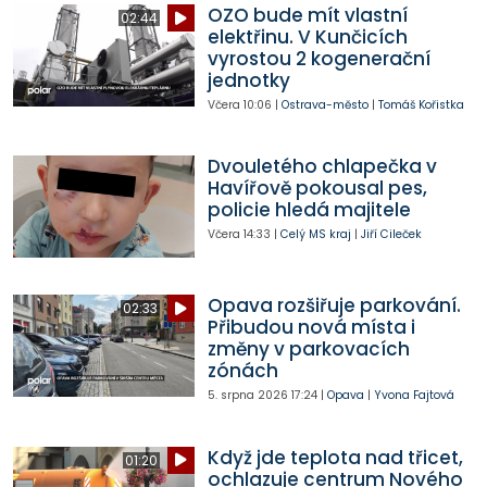
OZO bude mít vlastní
02:44
elektřinu. V Kunčicích
vyrostou 2 kogenerační
jednotky
Včera
10:06
|
Ostrava-město
|
Tomáš Kořistka
Dvouletého chlapečka v
Havířově pokousal pes,
policie hledá majitele
Včera
14:33
|
Celý MS kraj
|
Jiří Cileček
Opava rozšiřuje parkování.
02:33
Přibudou nová místa i
změny v parkovacích
zónách
5. srpna 2026
17:24
|
Opava
|
Yvona Fajtová
Když jde teplota nad třicet,
01:20
ochlazuje centrum Nového