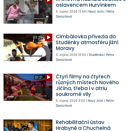
oslavencem Hurvínkem
5. srpna 2026
13:54
|
Nový Jičín
|
Petra
Dorazilová
Cimbálovka přivezla do
03:29
Studénky atmosféru jižní
Moravy
5. srpna 2026
10:59
|
Studénka
|
Petra
Dorazilová
Čtyři filmy na čtyřech
01:21
různých místech Nového
Jičína, třeba i v atriu
soukromé vily
5. srpna 2026
8:00
|
Nový Jičín
|
Petra
Dorazilová
Rehabilitační ústav
Hrabyně a Chuchelná