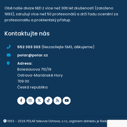
Obě naše divize těží z více než 30ti let zkušeností (založeno
1993), sdružují více než 50 profesionálů a drží řadu ocenění za
profesionalitu a proklientský přístup.
Kontaktujte nás
552 303 303
(Nezasílejte SMS, děkujeme)
polar@polar.cz
Adresa:
Boleslavova 710/19
Ostrava-Mariánské Hory
709 00
Česká republika
1993 - 2026 POLAR televize Ostrava, s.r.o., orgánem dohledu je Rada pro