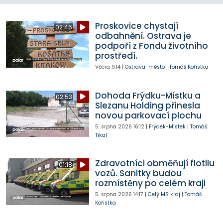
Proskovice chystají
02:46
odbahnění. Ostrava je
podpoří z Fondu životního
prostředí.
Včera
9:14
|
Ostrava-město
|
Tomáš Kořistka
Dohoda Frýdku-Místku a
02:53
Slezanu Holding přinesla
novou parkovací plochu
5. srpna 2026
16:12
|
Frýdek-Místek
|
Tomáš
Tikal
Zdravotníci obměňují flotilu
01:18
vozů. Sanitky budou
rozmístěny po celém kraji
5. srpna 2026
14:17
|
Celý MS kraj
|
Tomáš
Kořistka