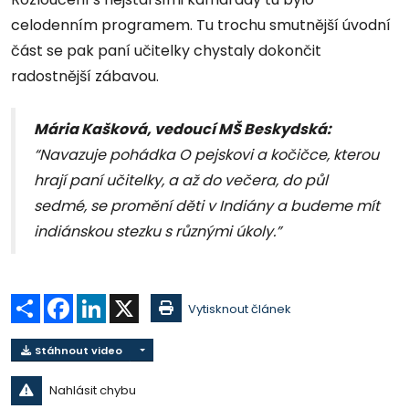
celodenním programem. Tu trochu smutnější úvodní
část se pak paní učitelky chystaly dokončit
radostnější zábavou.
Mária Kašková, vedoucí MŠ Beskydská:
“Navazuje pohádka O pejskovi a kočičce, kterou
hrají paní učitelky, a až do večera, do půl
sedmé, se promění děti v Indiány a budeme mít
indiánskou stezku s různými úkoly.”
Sdílet
Facebook
LinkedIn
X
Vytisknout článek
Stáhnout video
Nahlásit chybu