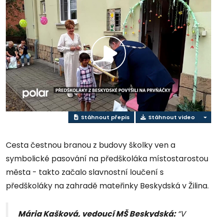
Přehrát
video
Stáhnout přepis
Stáhnout video
Cesta čestnou branou z budovy školky ven a
symbolické pasování na předškoláka místostarostou
města - takto začalo slavnostní loučení s
předškoláky na zahradě mateřinky Beskydská v Žilina.
Mária Kašková, vedoucí MŠ Beskydská:
“V