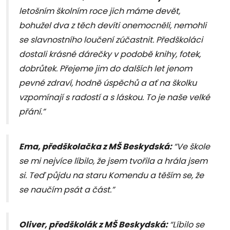
letošním školním roce jich máme devět,
bohužel dva z těch devíti onemocněli, nemohli
se slavnostního loučení zúčastnit. Předškoláci
dostali krásné dárečky v podobě knihy, fotek,
dobrůtek. Přejeme jim do dalších let jenom
pevné zdraví, hodně úspěchů a ať na školku
vzpomínají s radostí a s láskou. To je naše velké
přání.”
Ema, předškolačka z MŠ Beskydská:
“Ve škole
se mi nejvíce líbilo, že jsem tvořila a hrála jsem
si. Teď půjdu na staru Komendu a těším se, že
se naučím psát a část.”
Oliver, předškolák z MŠ Beskydská:
“Líbilo se