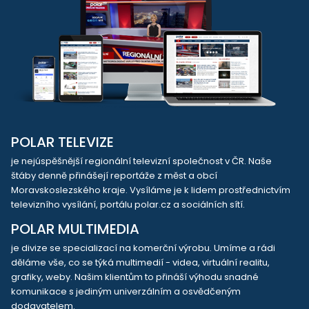
POLAR TELEVIZE
je nejúspěšnější regionální televizní společnost v ČR. Naše
štáby denně přinášejí reportáže z měst a obcí
Moravskoslezského kraje. Vysíláme je k lidem prostřednictvím
televizního vysílání, portálu polar.cz a sociálních sítí.
POLAR MULTIMEDIA
je divize se specializací na komerční výrobu. Umíme a rádi
děláme vše, co se týká multimedií - videa, virtuální realitu,
grafiky, weby. Našim klientům to přináší výhodu snadné
komunikace s jediným univerzálním a osvědčeným
dodavatelem.