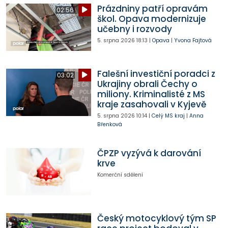
Prázdniny patří opravám
02:56
škol. Opava modernizuje
učebny i rozvody
5. srpna 2026
18:13
|
Opava
|
Yvona Fajtová
Falešní investiční poradci z
03:02
Ukrajiny obrali Čechy o
miliony. Kriminalisté z MS
kraje zasahovali v Kyjevě
5. srpna 2026
10:14
|
Celý MS kraj
|
Anna
Břenková
ČPZP vyzývá k darování
krve
Komerční sdělení
Český motocyklový tým SP