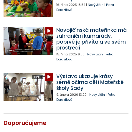
16. října 2025
18:54
|
Nový Jičín
|
Petra
Dorazilová
Novojičínská mateřinka má
01:20
zahraniční kamarády,
poprvé je přivítala ve svém
prostředí
15. října 2025
9:50
|
Nový Jičín
|
Petra
Dorazilová
Výstava ukazuje krásy
03:00
země očima dětí Mateřské
školy Sady
9. února 2026
13:20
|
Nový Jičín
|
Petra
Dorazilová
Doporučujeme