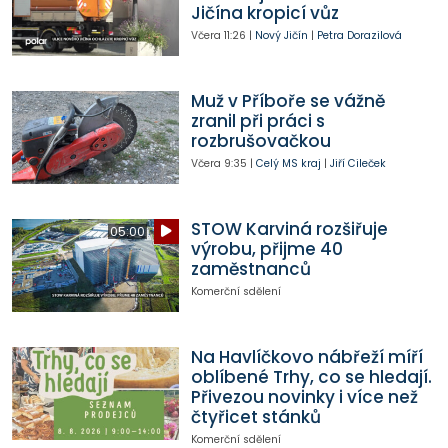
Jičína kropicí vůz
Včera
11:26
|
Nový Jičín
|
Petra Dorazilová
Muž v Příboře se vážně
zranil při práci s
rozbrušovačkou
Včera
9:35
|
Celý MS kraj
|
Jiří Cileček
STOW Karviná rozšiřuje
05:00
výrobu, přijme 40
zaměstnanců
Komerční sdělení
Na Havlíčkovo nábřeží míří
oblíbené Trhy, co se hledají.
Přivezou novinky i více než
čtyřicet stánků
Komerční sdělení