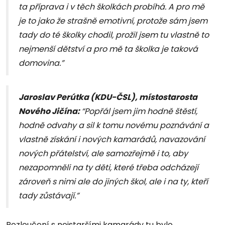
ta příprava i v těch školkách probíhá. A pro mě
je to jako že strašně emotivní, protože sám jsem
tady do té školky chodil, prožil jsem tu vlastně to
nejmenší dětství a pro mě ta školka je taková
domovina.”
Jaroslav Perútka (KDU-ČSL), místostarosta
Nového Jičína:
“Popřál jsem jim hodně štěstí,
hodně odvahy a sil k tomu novému poznávání a
vlastně získání i nových kamarádů, navazování
nových přátelství, ale samozřejmě i to, aby
nezapomněli na ty děti, které třeba odcházejí
zároveň s nimi ale do jiných škol, ale i na ty, kteří
tady zůstávají.”
Rozloučení s nejstaršími kamarády tu bylo