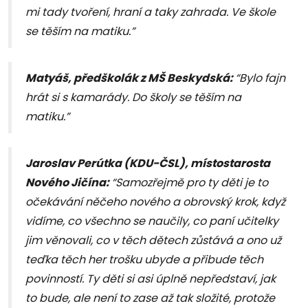
mi tady tvoření, hraní a taky zahrada. Ve škole
se těším na matiku.”
Matyáš, předškolák z MŠ Beskydská:
“Bylo fajn
hrát si s kamarády. Do školy se těším na
matiku.”
Jaroslav Perútka (KDU-ČSL), místostarosta
Nového Jičína:
“Samozřejmě pro ty děti je to
očekávání něčeho nového a obrovský krok, když
vidíme, co všechno se naučily, co paní učitelky
jim věnovali, co v těch dětech zůstává a ono už
teďka těch her trošku ubyde a přibude těch
povinností. Ty děti si asi úplně nepředstaví, jak
to bude, ale není to zase až tak složité, protože