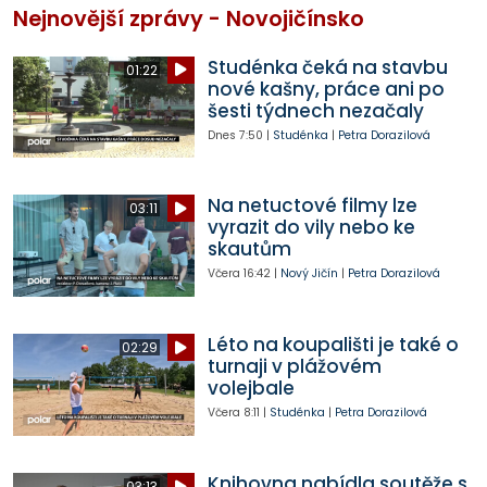
Nejnovější zprávy - Novojičínsko
Studénka čeká na stavbu
01:22
nové kašny, práce ani po
šesti týdnech nezačaly
Dnes
7:50
|
Studénka
|
Petra Dorazilová
Na netuctové filmy lze
03:11
vyrazit do vily nebo ke
skautům
Včera
16:42
|
Nový Jičín
|
Petra Dorazilová
Léto na koupališti je také o
02:29
turnaji v plážovém
volejbale
Včera
8:11
|
Studénka
|
Petra Dorazilová
Knihovna nabídla soutěže s
03:13