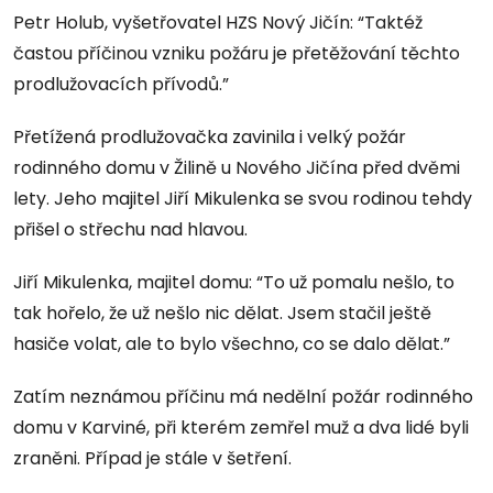
Petr Holub, vyšetřovatel HZS Nový Jičín: “Taktéž
častou příčinou vzniku požáru je přetěžování těchto
prodlužovacích přívodů.”
Přetížená prodlužovačka zavinila i velký požár
rodinného domu v Žilině u Nového Jičína před dvěmi
lety. Jeho majitel Jiří Mikulenka se svou rodinou tehdy
přišel o střechu nad hlavou.
Jiří Mikulenka, majitel domu: “To už pomalu nešlo, to
tak hořelo, že už nešlo nic dělat. Jsem stačil ještě
hasiče volat, ale to bylo všechno, co se dalo dělat.”
Zatím neznámou příčinu má nedělní požár rodinného
domu v Karviné, při kterém zemřel muž a dva lidé byli
zraněni. Případ je stále v šetření.