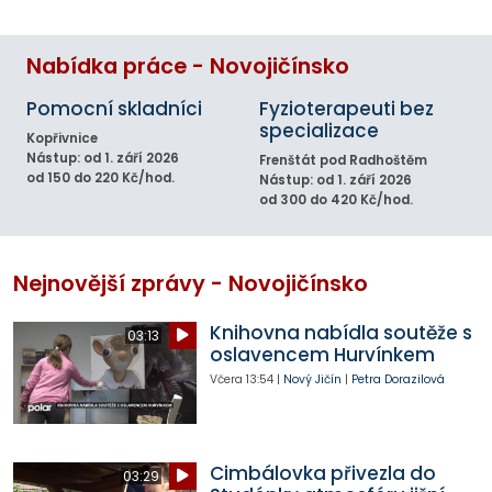
Nabídka práce - Novojičínsko
Pomocní skladníci
Fyzioterapeuti bez
specializace
Kopřivnice
Nástup: od 1. září 2026
Frenštát pod Radhoštěm
od 150 do 220 Kč/hod.
Nástup: od 1. září 2026
od 300 do 420 Kč/hod.
Nejnovější zprávy - Novojičínsko
Knihovna nabídla soutěže s
03:13
oslavencem Hurvínkem
Včera
13:54
|
Nový Jičín
|
Petra Dorazilová
Cimbálovka přivezla do
03:29