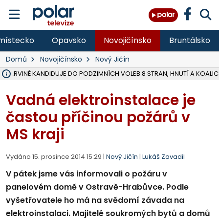
místecko
Opavsko
Novojičínsko
Bruntálsko
Domů
Novojičínsko
Nový Jičín
V KARVINÉ KANDIDUJE DO PODZIMNÍCH VOLEB 8 STRAN, HNUTÍ A KOALIC
ŠEST JEDNOTEK HASIČŮ ZASAHOVALO U POŽÁRU STRNIŠTĚ VE VĚT
HOŘELO NA DVOU HEKTARECH A ZNIČENO BYLO 35 BALÍKŮ SLÁMY, I
KARVINÁ ZNÁ BUDOUCÍ PODOBU AREÁLU LODIČKY V PARKU BOŽEN
MORAVSKOSLEZŠTÍ POLICISTÉ ODHALILI MEZINÁRODNÍ GANG PODVO
LÁKALI LIDI NA ZISKY Z KRYPTOMĚN, INFO A VIDEO NA POLAR.CZ
MINISTESTVO ŽIVOTNÍHO PROSTŘEDÍ PŘEVZALO VYŠETŘOVÁNÍ KAU
A ROZHODLO, ŽE VINÍK ZA ŠKODY PO ZAVEZENÍ TUNAMI ODPADU NE
EVROPSKÝ ŽALOBCE V OSTRAVĚ ŽALUJE 5 LIDÍ A FIRMU ZA PODVODY 
SLEZSKÁ OSTRAVA PŘIPRAVUJE PROJEKTOVOU DOKUMENTACI PRO 
FRÝDEK-MÍSTEK DOKONČIL STAVBU VOLNOČASOVÉHO AREÁLU NA RIVI
HNUTÍ ANO V HAVÍŘOVĚ NEZAŘADÍ HEJTMANA JOSEFA BĚLICU NA V
VĚRA PALKOVSKÁ UŽ NEBUDE KANDIDOVAT NA PRIMÁTORKU TŘINCE,
FOTBALISTA LAURI LAINE SE VRACÍ Z BANÍKU OSTRAVA NA PŮL ROK
F-M DOKONČIL PRVNÍ STUPEŇ PROJEKTOVÉ DOKUMENTACE DO
Vadná elektroinstalace je
častou příčinou požárů v
MS kraji
Vydáno 15. prosince 2014 15:29 |
Nový Jičín
|
Lukáš Zavadil
V pátek jsme vás informovali o požáru v
panelovém domě v Ostravě-Hrabůvce. Podle
vyšetřovatele ho má na svědomí závada na
elektroinstalaci. Majitelé soukromých bytů a domů