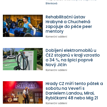
Břenková
Rehabilitační ústav
Hrabyně a Chuchelná
zapojuje do péče peer
mentory
Komerční sdělení
Dobíjení elektromobilů u
ČEZ stojanů v kraji vzrostlo
o 34 %, na špici poprvé
Nový Jičín
Komerční sdělení
Hrady CZ míří tento pátek a
sobotu na Veveří s
Danielem Landou, Mirai,
Rybičkami 48 nebo Mig 21
Komerční sdělení