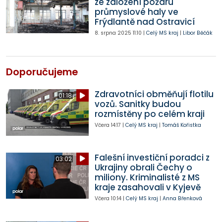
ze založení požáru
průmyslové haly ve
Frýdlantě nad Ostravicí
8. srpna 2025
11:10
|
Celý MS kraj
|
Libor Běčák
Doporučujeme
Zdravotníci obměňují flotilu
01:18
vozů. Sanitky budou
rozmístěny po celém kraji
Včera
14:17
|
Celý MS kraj
|
Tomáš Kořistka
Falešní investiční poradci z
03:02
Ukrajiny obrali Čechy o
miliony. Kriminalisté z MS
kraje zasahovali v Kyjevě
Včera
10:14
|
Celý MS kraj
|
Anna Břenková