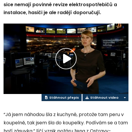
sice nemají povinné revize elektrospotřebičů a
instalace, hasiči je ale radějí doporučují.
Přehrát
video
Stáhnout přepis
Stáhnout video
“Já jsem náhodou šla z kuchyně, protože tam peru v
koupelně, tak jsem šla do koupelky. Podívám se a tam
hoří zásuvka,” líčí vznik požáru žena z Ostravy-