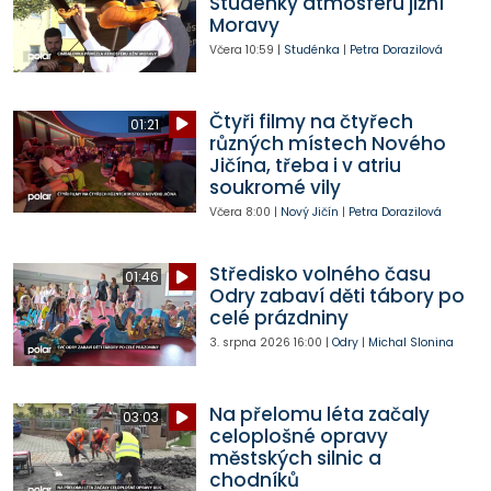
Studénky atmosféru jižní
Moravy
Včera
10:59
|
Studénka
|
Petra Dorazilová
Čtyři filmy na čtyřech
01:21
různých místech Nového
Jičína, třeba i v atriu
soukromé vily
Včera
8:00
|
Nový Jičín
|
Petra Dorazilová
Středisko volného času
01:46
Odry zabaví děti tábory po
celé prázdniny
3. srpna 2026
16:00
|
Odry
|
Michal Slonina
Na přelomu léta začaly
03:03
celoplošné opravy
městských silnic a
chodníků