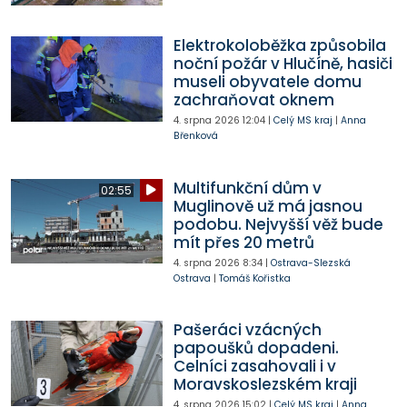
Elektrokoloběžka způsobila
noční požár v Hlučíně, hasiči
museli obyvatele domu
zachraňovat oknem
4. srpna 2026
12:04
|
Celý MS kraj
|
Anna
Břenková
Multifunkční dům v
02:55
Muglinově už má jasnou
podobu. Nejvyšší věž bude
mít přes 20 metrů
4. srpna 2026
8:34
|
Ostrava-Slezská
Ostrava
|
Tomáš Kořistka
Pašeráci vzácných
papoušků dopadeni.
Celníci zasahovali i v
Moravskoslezském kraji
4. srpna 2026
15:02
|
Celý MS kraj
|
Anna