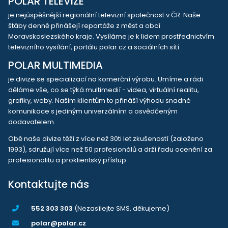
POLAR TELEVIZE
je nejúspěšnější regionální televizní společnost v ČR. Naše
štáby denně přinášejí reportáže z měst a obcí
Moravskoslezského kraje. Vysíláme je k lidem prostřednictvím
televizního vysílání, portálu polar.cz a sociálních sítí.
POLAR MULTIMEDIA
je divize se specializací na komerční výrobu. Umíme a rádi
děláme vše, co se týká multimedií - videa, virtuální realitu,
grafiky, weby. Našim klientům to přináší výhodu snadné
komunikace s jediným univerzálním a osvědčeným
dodavatelem.
Obě naše divize těží z více než 30ti let zkušeností (založeno
1993), sdružují více než 50 profesionálů a drží řadu ocenění za
profesionalitu a proklientský přístup.
Kontaktujte nás
552 303 303
(Nezasílejte SMS, děkujeme)
polar@polar.cz