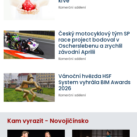
krve
Komerční sdělení
Český motocyklový tým SP
race project bodoval v
Oscherslebenu a zrychlil
závodní Aprilii
Komerční sdělení
Vánoční hvězda HSF
System vyhrála BIM Awards
2026
Komerční sdělení
Kam vyrazit - Novojičínsko