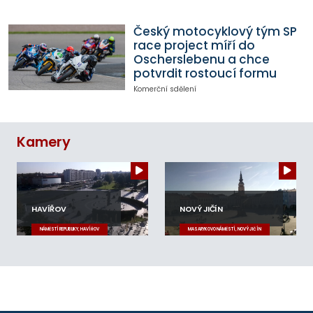
Český motocyklový tým SP
race project míří do
Oscherslebenu a chce
potvrdit rostoucí formu
Komerční sdělení
Kamery
HAVÍŘOV
NOVÝ JIČÍN
NÁMĚSTÍ REPUBLIKY, HAVÍŘOV
MASARYKOVO NÁMĚSTÍ, NOVÝ JIČÍN