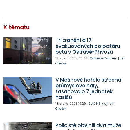
K tématu
Tři zranění a 17
evakuovaných po požáru
bytu v Ostravě-Přívozu
16. srpna 2025
22:06
|
Ostrava-Centrum
|
Jiří
Cileček
V Mošnově hořela střecha
průmyslové haly,
zasahovalo 7 jednotek
hasičů
14. srpna 2025
19:29
|
Celý MS kraj
|
Jiří
Cileček
Policisté obvinili dva muže