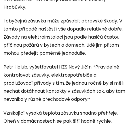
Hrabůvky.
I obyčejná zásuvka může způsobit obrovské škody. V
tomto případě naštěstí vše dopadlo relativně dobře.
Závady na elektroinstalaci jsou podle hasičů častou
příčinou požárů v bytech a domech. Lidé jim přitom
mohou předejít poměrně jednoduše.
Petr Holub, vyšetřovatel HZS Nový Jičín: “Pravidelně
kontrolovat zásuvky, elektrospotřebiče a
prodlužovací přívody s tím, že jednou ročně by si měli
nechat dotáhnout kontakty v zásuvkách tak, aby tam
nevznikaly různé přechodové odpory.”
Vznikající vysoká teplota zásuvku snadno přehřeje.
Oheň v domácnostech se pak šíří hodně rychle.