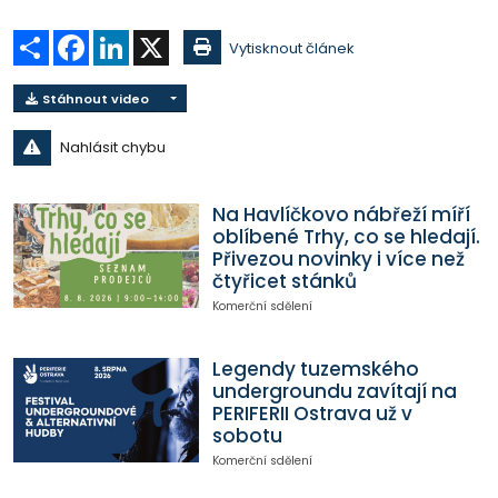
Sdílet
Facebook
LinkedIn
X
Vytisknout článek
Stáhnout video
Nahlásit chybu
Na Havlíčkovo nábřeží míří
oblíbené Trhy, co se hledají.
Přivezou novinky i více než
čtyřicet stánků
Komerční sdělení
Legendy tuzemského
undergroundu zavítají na
PERIFERII Ostrava už v
sobotu
Komerční sdělení