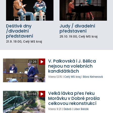
Deštivé dny
Judy / divadelní
/divadelní
představení
představení
25.10.
19:00
, Celý MS kraj
21.9.
19:00
, Celý MS kraj
V. Palkovská i J. Bělica
01:26
nejsou na volebních
kandidátkách
Včera
12:15
|
Celý MS kraj
|
Bára Kelnerová
Velká lávka přes řeku
01:56
Morávku v Dobré prošla
celkovou rekonstrukcí
Včera
9:21
|
Dobrá
|
Libor Běčák