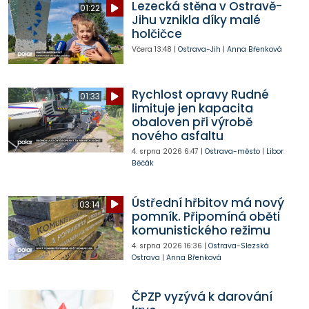
Lezecká stěna v Ostravě-
01:22
Jihu vznikla díky malé
holčičce
Včera
13:48
|
Ostrava-Jih
|
Anna Břenková
Rychlost opravy Rudné
01:33
limituje jen kapacita
obaloven při výrobě
nového asfaltu
4. srpna 2026
6:47
|
Ostrava-město
|
Libor
Běčák
Ústřední hřbitov má nový
03:14
pomník. Připomíná oběti
komunistického režimu
4. srpna 2026
16:36
|
Ostrava-Slezská
Ostrava
|
Anna Břenková
ČPZP vyzývá k darování