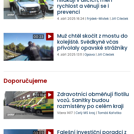
hlídkují v ulicích, měří
rychlost a věnují se i
prevenci
4. září 2025
16:24
|
Frýdek-Místek
|
Jiří Cileček
Muž chtěl skočit z mostu do
00:23
kolejiště. Svědkyně včas
přivolaly opavské strážníky
4. září 2025
13:11
|
Opava
|
Jiří Cileček
Doporučujeme
Zdravotníci obměňují flotilu
01:18
vozů. Sanitky budou
rozmístěny po celém kraji
Včera
14:17
|
Celý MS kraj
|
Tomáš Kořistka
Falešní investiční poradci z
03:02