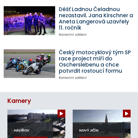
Déšť Ladnou Čeladnou
nezastavil. Jana Kirschner a
Aneta Langerová uzavřely
11. ročník
Komerční sdělení
Český motocyklový tým SP
race project míří do
Oscherslebenu a chce
potvrdit rostoucí formu
Komerční sdělení
Kamery
HAVÍŘOV
NOVÝ JIČÍN