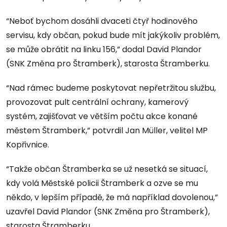
“Neboť bychom dosáhli dvaceti čtyř hodinového
servisu, kdy občan, pokud bude mít jakýkoliv problém,
se může obrátit na linku 156,” dodal David Plandor
(SNK Změna pro Štramberk), starosta Štramberku.
“Nad rámec budeme poskytovat nepřetržitou službu,
provozovat pult centrální ochrany, kamerový
systém, zajišťovat ve větším počtu akce konané
městem Štramberk,” potvrdil Jan Müller, velitel MP
Kopřivnice.
“Takže občan Štramberka se už nesetká se situací,
kdy volá Městské policii Štramberk a ozve se mu
někdo, v lepším případě, že má například dovolenou,”
uzavřel David Plandor (SNK Změna pro Štramberk),
starosta Štramberku.