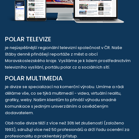
POLAR TELEVIZE
je nejúspěšnější regionální televizní společnost v ČR. Naše
štáby denně přinášejí reportáže z měst a obcí
Moravskoslezského kraje. Vysíláme je k lidem prostřednictvím
televizního vysílání, portálu polar.cz a sociálních sítí.
POLAR MULTIMEDIA
je divize se specializací na komerční výrobu. Umíme a rádi
děláme vše, co se týká multimedií - videa, virtuální realitu,
grafiky, weby. Našim klientům to přináší výhodu snadné
komunikace s jediným univerzálním a osvědčeným
dodavatelem.
Obě naše divize těží z více než 30ti let zkušeností (založeno
1993), sdružují více než 50 profesionálů a drží řadu ocenění za
profesionalitu a proklientský přístup.