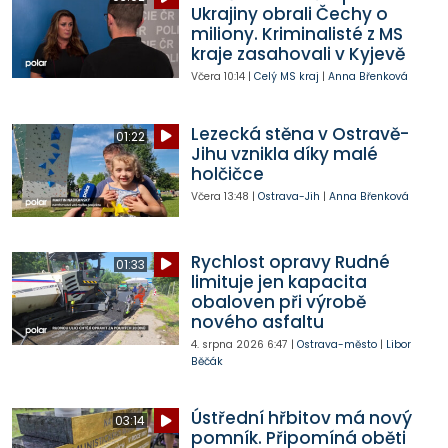
Ukrajiny obrali Čechy o
miliony. Kriminalisté z MS
kraje zasahovali v Kyjevě
Včera
10:14
|
Celý MS kraj
|
Anna Břenková
Lezecká stěna v Ostravě-
01:22
Jihu vznikla díky malé
holčičce
Včera
13:48
|
Ostrava-Jih
|
Anna Břenková
Rychlost opravy Rudné
01:33
limituje jen kapacita
obaloven při výrobě
nového asfaltu
4. srpna 2026
6:47
|
Ostrava-město
|
Libor
Běčák
Ústřední hřbitov má nový
03:14
pomník. Připomíná oběti