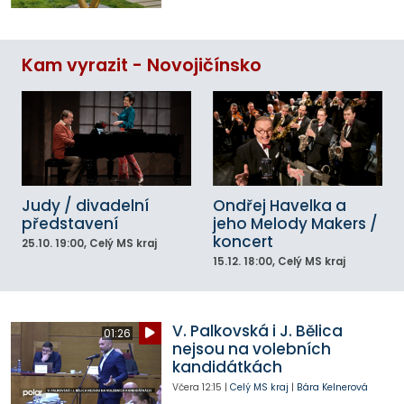
Kam vyrazit - Novojičínsko
Judy / divadelní
Ondřej Havelka a
představení
jeho Melody Makers /
koncert
25.10.
19:00
, Celý MS kraj
15.12.
18:00
, Celý MS kraj
V. Palkovská i J. Bělica
01:26
nejsou na volebních
kandidátkách
Včera
12:15
|
Celý MS kraj
|
Bára Kelnerová