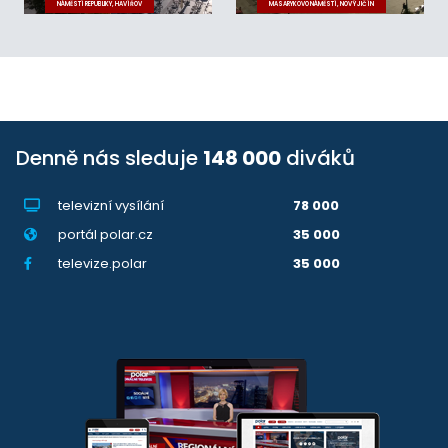
NÁMĚSTÍ REPUBLIKY, HAVÍŘOV
MASARYKOVO NÁMĚSTÍ, NOVÝ JIČÍN
Denně nás sleduje
148 000
diváků
televizní vysílání
78 000
portál polar.cz
35 000
televize.polar
35 000