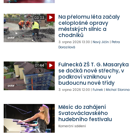
Na přelomu léta začaly
03:03
celoplošné opravy
městských silnic a
chodníků
3. srpna 2026
13:30
|
Nový Jičín
|
Petra
Dorazilová
Fulnecká ZŠ T. G. Masaryka
01:44
se dočká nové střechy, v
podkroví vzniknou v
budoucnu nové třídy
3. srpna 2026
12:00
|
Fulnek
|
Michal Slonina
Měsíc do zahájení
Svatováclavského
hudebního festivalu
Komerční sdělení