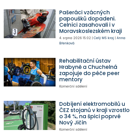
Pašeráci vzácných
papoušků dopadeni.
Celníci zasahovali i v
Moravskoslezském kraji
4. srpna 2026
15:02
|
Celý MS kraj
|
Anna
Břenková
Rehabilitační ústav
Hrabyně a Chuchelná
zapojuje do péče peer
mentory
Komerční sdělení
Dobíjení elektromobilů u
ČEZ stojanů v kraji vzrostlo
o 34 %, na špici poprvé
Nový Jičín
Komerční sdělení