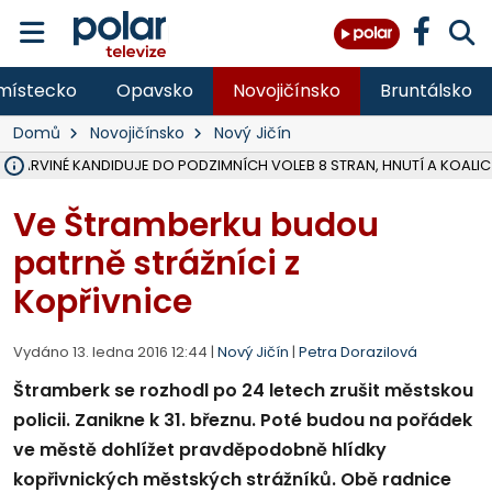
místecko
Opavsko
Novojičínsko
Bruntálsko
Domů
Novojičínsko
Nový Jičín
V KARVINÉ KANDIDUJE DO PODZIMNÍCH VOLEB 8 STRAN, HNUTÍ A KOALIC
ŠEST JEDNOTEK HASIČŮ ZASAHOVALO U POŽÁRU STRNIŠTĚ VE VĚT
HOŘELO NA DVOU HEKTARECH A ZNIČENO BYLO 35 BALÍKŮ SLÁMY, I
KARVINÁ ZNÁ BUDOUCÍ PODOBU AREÁLU LODIČKY V PARKU BOŽEN
MORAVSKOSLEZŠTÍ POLICISTÉ ODHALILI MEZINÁRODNÍ GANG PODVO
LÁKALI LIDI NA ZISKY Z KRYPTOMĚN, INFO A VIDEO NA POLAR.CZ
MINISTESTVO ŽIVOTNÍHO PROSTŘEDÍ PŘEVZALO VYŠETŘOVÁNÍ KAU
A ROZHODLO, ŽE VINÍK ZA ŠKODY PO ZAVEZENÍ TUNAMI ODPADU NE
EVROPSKÝ ŽALOBCE V OSTRAVĚ ŽALUJE 5 LIDÍ A FIRMU ZA PODVODY 
SLEZSKÁ OSTRAVA PŘIPRAVUJE PROJEKTOVOU DOKUMENTACI PRO 
FRÝDEK-MÍSTEK DOKONČIL STAVBU VOLNOČASOVÉHO AREÁLU NA RIVI
HNUTÍ ANO V HAVÍŘOVĚ NEZAŘADÍ HEJTMANA JOSEFA BĚLICU NA V
VĚRA PALKOVSKÁ UŽ NEBUDE KANDIDOVAT NA PRIMÁTORKU TŘINCE,
FOTBALISTA LAURI LAINE SE VRACÍ Z BANÍKU OSTRAVA NA PŮL ROK
F-M DOKONČIL PRVNÍ STUPEŇ PROJEKTOVÉ DOKUMENTACE DO
Ve Štramberku budou
patrně strážníci z
Kopřivnice
Vydáno 13. ledna 2016 12:44 |
Nový Jičín
|
Petra Dorazilová
Štramberk se rozhodl po 24 letech zrušit městskou
policii. Zanikne k 31. březnu. Poté budou na pořádek
ve městě dohlížet pravděpodobně hlídky
kopřivnických městských strážníků. Obě radnice