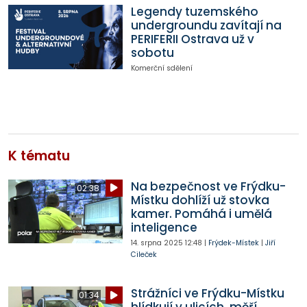
Legendy tuzemského
undergroundu zavítají na
PERIFERII Ostrava už v
sobotu
Komerční sdělení
K tématu
Na bezpečnost ve Frýdku-
02:38
Místku dohlíží už stovka
kamer. Pomáhá i umělá
inteligence
14. srpna 2025
12:48
|
Frýdek-Místek
|
Jiří
Cileček
Strážníci ve Frýdku-Místku
01:34