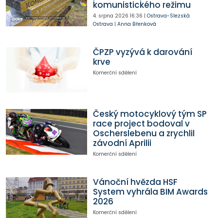
komunistického režimu
4. srpna 2026
16:36
|
Ostrava-Slezská
Ostrava
|
Anna Břenková
ČPZP vyzývá k darování
krve
Komerční sdělení
Český motocyklový tým SP
race project bodoval v
Oscherslebenu a zrychlil
závodní Aprilii
Komerční sdělení
Vánoční hvězda HSF
System vyhrála BIM Awards
2026
Komerční sdělení