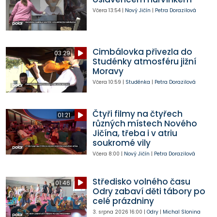
Včera
13:54
|
Nový Jičín
|
Petra Dorazilová
Cimbálovka přivezla do
03:29
Studénky atmosféru jižní
Moravy
Včera
10:59
|
Studénka
|
Petra Dorazilová
Čtyři filmy na čtyřech
01:21
různých místech Nového
Jičína, třeba i v atriu
soukromé vily
Včera
8:00
|
Nový Jičín
|
Petra Dorazilová
Středisko volného času
01:46
Odry zabaví děti tábory po
celé prázdniny
3. srpna 2026
16:00
|
Odry
|
Michal Slonina