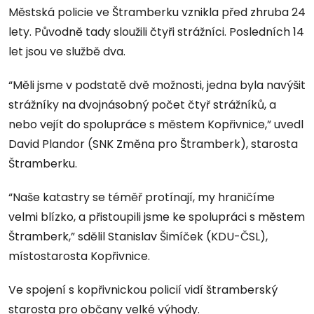
Městská policie ve Štramberku vznikla před zhruba 24
lety. Původně tady sloužili čtyři strážníci. Posledních 14
let jsou ve službě dva.
“Měli jsme v podstatě dvě možnosti, jedna byla navýšit
strážníky na dvojnásobný počet čtyř strážníků, a
nebo vejít do spolupráce s městem Kopřivnice,” uvedl
David Plandor (SNK Změna pro Štramberk), starosta
Štramberku.
“Naše katastry se téměř protínají, my hraničíme
velmi blízko, a přistoupili jsme ke spolupráci s městem
Štramberk,” sdělil Stanislav Šimíček (KDU-ČSL),
místostarosta Kopřivnice.
Ve spojení s kopřivnickou policií vidí štramberský
starosta pro občany velké výhody.