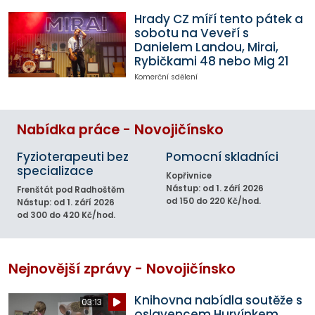
Hrady CZ míří tento pátek a
sobotu na Veveří s
Danielem Landou, Mirai,
Rybičkami 48 nebo Mig 21
Komerční sdělení
Nabídka práce - Novojičínsko
Fyzioterapeuti bez
Pomocní skladníci
specializace
Kopřivnice
Nástup: od 1. září 2026
Frenštát pod Radhoštěm
od 150 do 220 Kč/hod.
Nástup: od 1. září 2026
od 300 do 420 Kč/hod.
Nejnovější zprávy - Novojičínsko
Knihovna nabídla soutěže s
03:13
oslavencem Hurvínkem