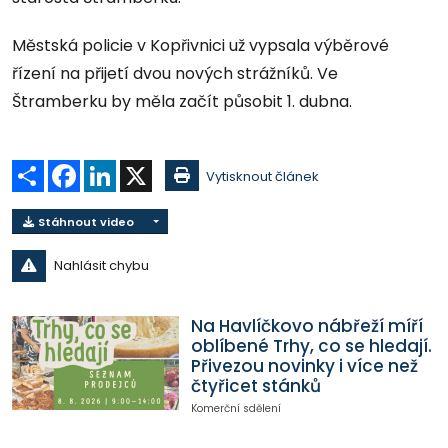
Městská policie v Kopřivnici už vypsala výběrové
řízení na přijetí dvou nových strážníků. Ve
Štramberku by měla začít působit 1. dubna.
Sdílet
Facebook
LinkedIn
X
Vytisknout článek
Stáhnout video
Nahlásit chybu
Na Havlíčkovo nábřeží míří
oblíbené Trhy, co se hledají.
Přivezou novinky i více než
čtyřicet stánků
Komerční sdělení