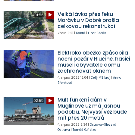
Velká lávka přes řeku
01:56
Morávku v Dobré prošla
celkovou rekonstrukcí
Včera
9:21
|
Dobrá
|
Libor Běčák
Elektrokoloběžka způsobila
noční požár v Hlučíně, hasiči
museli obyvatele domu
zachraňovat oknem
4. srpna 2026
12:04
|
Celý MS kraj
|
Anna
Břenková
Multifunkční dům v
02:55
Muglinově už má jasnou
podobu. Nejvyšší věž bude
mít přes 20 metrů
4. srpna 2026
8:34
|
Ostrava-Slezská
Ostrava
|
Tomáš Kořistka